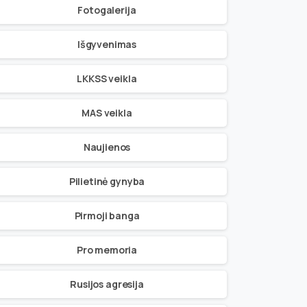
Fotogalerija
Išgyvenimas
LKKSS veikla
MAS veikla
Naujienos
Pilietinė gynyba
Pirmoji banga
Pro memoria
Rusijos agresija