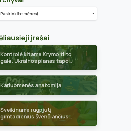
chyvai
Pasirinkite mėnesį
ėliausieji įrašai
Kontrolė kitame Krymo tilto
gale. Ukrainos planas tapo
aiškus
Kariuomenės anatomija
Sveikiname rugpjūtį
gimtadienius švenčiančius
skyriaus narius