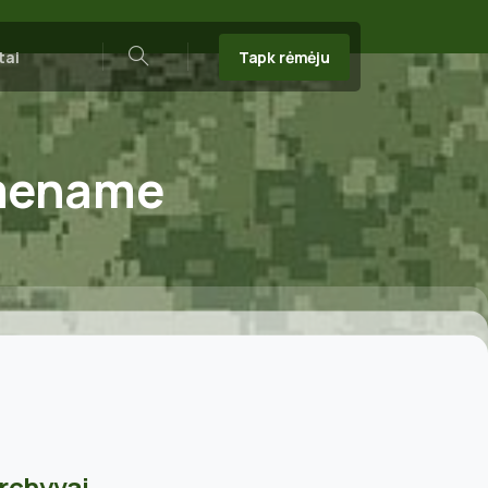
Tapk rėmėju
tai
Search
imename
rchyvai