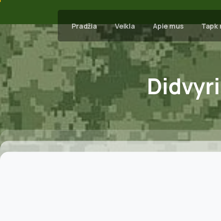
Pradžia
Veikla
Apie mus
Tapk 
Didvyri