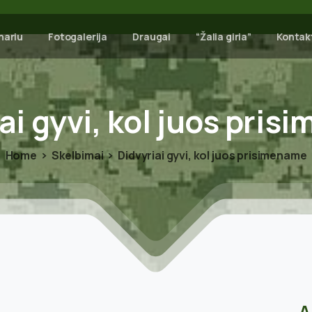
nariu
Fotogalerija
Draugai
“Žalia giria”
Kontak
ai
gyvi,
kol
juos
pris
Home
Skelbimai
Didvyriai gyvi, kol juos prisimename
A