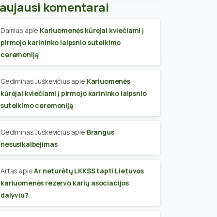
aujausi komentarai
Dainius
apie
Kariuomenės kūrėjai kviečiami į
pirmojo karininko laipsnio suteikimo
ceremoniją
Gediminas Juškevičius
apie
Kariuomenės
kūrėjai kviečiami į pirmojo karininko laipsnio
suteikimo ceremoniją
Gediminas Juškevičius
apie
Brangus
nesusikalbėjimas
Artas
apie
Ar neturėtų LKKSS tapti Lietuvos
kariuomenės rezervo karių asociacijos
dalyviu?