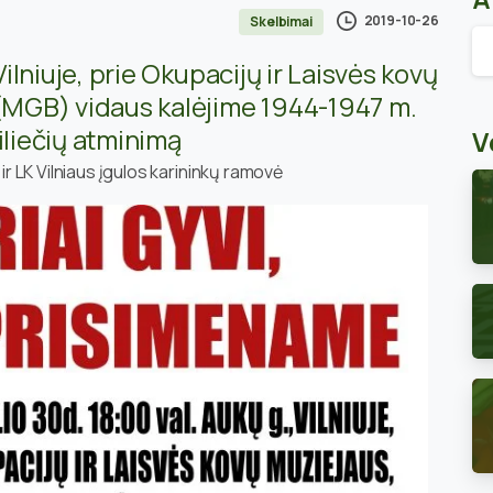
2019-10-26
Skelbimai
Ar
Vilniuje, prie Okupacijų ir Laisvės kovų
MGB) vidaus kalėjime 1944-1947 m.
iliečių atminimą
V
 ir LK Vilniaus įgulos karininkų ramovė