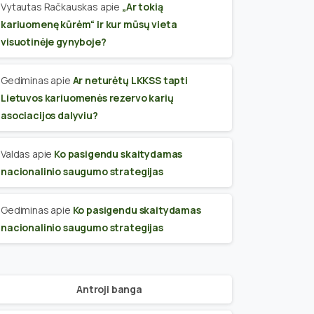
Vytautas Račkauskas
apie
„Ar tokią
kariuomenę kūrėm“ ir kur mūsų vieta
visuotinėje gynyboje?
Gediminas
apie
Ar neturėtų LKKSS tapti
Lietuvos kariuomenės rezervo karių
asociacijos dalyviu?
Valdas
apie
Ko pasigendu skaitydamas
nacionalinio saugumo strategijas
Gediminas
apie
Ko pasigendu skaitydamas
nacionalinio saugumo strategijas
Antroji banga