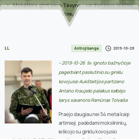
Mokėkime ginti savo Tėvynę – vardan savo krašto
ir mylimų žmonių
LL
2019-10-28
Antroji banga
– 2019-10-26 šv. Ignoto bažnyčioje
pagerbiant paskutinio su ginklu
kovojusio Aukštaitijos partizano
Antano Kraujelio palaikus kalbėjo
karys savanoris Ramūnas Tolvaiša
Praėjo daugiau nei 54 metai kaip
artimieji, padėdami mokslininkų,
ieškojo su ginklu kovojusio