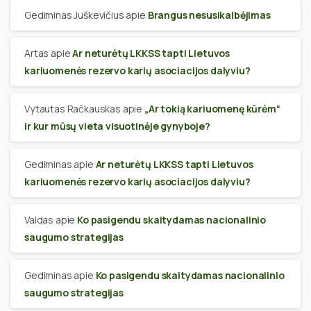
Gediminas Juškevičius
apie
Brangus nesusikalbėjimas
Artas
apie
Ar neturėtų LKKSS tapti Lietuvos
kariuomenės rezervo karių asociacijos dalyviu?
Vytautas Račkauskas
apie
„Ar tokią kariuomenę kūrėm“
ir kur mūsų vieta visuotinėje gynyboje?
Gediminas
apie
Ar neturėtų LKKSS tapti Lietuvos
kariuomenės rezervo karių asociacijos dalyviu?
Valdas
apie
Ko pasigendu skaitydamas nacionalinio
saugumo strategijas
Gediminas
apie
Ko pasigendu skaitydamas nacionalinio
saugumo strategijas