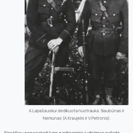
A.Lapašauskui dedikuota nuotrauka. Siaubūnas ir
Nemunas (A.Kraujelis ir V.Petronis).
Norėčiau papasakoti kaip partizaninis judėjimas palietė