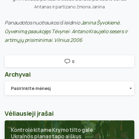
Antanas ir partizano žmona Janina
Panaudotos nuotraukos iš leidinio
Janina Šyvokienė.
Gyvenimą paaukojęs Tėvynei: Antano Kraujelio sesers ir
artimųjų prisiminimai. Vilnius 2006
0
Archyvai
Archyvai
Pasirinkite mėnesį
Vėliausieji įrašai
Kontrolė kitame Krymo tilto gale.
Ukrainos planas tapo aiškus