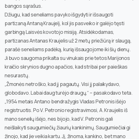
bangos sąrašus.
Džiugu, kad seneliams pavyko išgydyti ir išsaugoti
partizaną Antaną Kraujelį, kol jis pasveiko ir galėjo tęsti
garbingą Laisvės kovotojo misiją. Atsidėkodamas,
partizanas Antanas Kraujelis už 2 metų priežiūrą ir slaugą,
parašė seneliams padėką, kurią išsaugojome iki šių dienų.
Ji buvo saugoma prikalta su vinukais prie tetos Marijonos
kraičio skrynios dugno apačios, kad stribai per paieškas
nesurastų.
„Žmonės netroško, kad jį pagautų. Visi jį palaikydavo,
globodavo. Labai daug turėjo draugų,“ – pasakodavo teta.
„1954 metais Antano bendražygis Vladas Petronis išėjo
registruotis. Po V. Petronio registravimosi, A. Kraujelis iš
mano senelių išėjo, nes bijojo, kad V. Petronis gali
neišlaikyti saugumiečių žiaurių kankinimų. Saugumiečiai gi
žinojo, kad jie veikia kartu. Jį, žinoma, kankino, bet mano