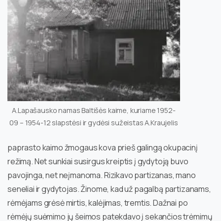
A.Lapašausko namas Baltišės kaime, kuriame 1952-
09 – 1954-12 slapstėsi ir gydėsi sužeistas A.Kraujelis
paprasto kaimo žmogaus kova prieš galingą okupacinį
režimą. Net sunkiai susirgus kreiptis į gydytoją buvo
pavojinga, net neįmanoma. Rizikavo partizanas, mano
seneliai ir gydytojas. Žinome, kad už pagalbą partizanams,
rėmėjams grėsė mirtis, kalėjimas, tremtis. Dažnai po
rėmėjų suėmimo jų šeimos patekdavo į sekančios trėmimų