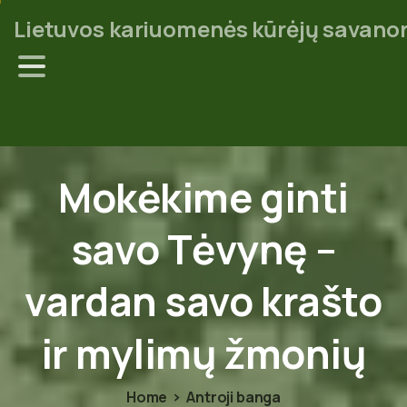
Lietuvos kariuomenės kūrėjų savanor
Mokėkime
ginti
savo
Tėvynę
–
vardan
savo
krašto
ir
mylimų
žmonių
Home
Antroji banga