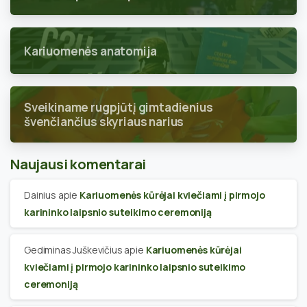
Kariuomenės anatomija
Sveikiname rugpjūtį gimtadienius
švenčiančius skyriaus narius
Naujausi komentarai
Dainius
apie
Kariuomenės kūrėjai kviečiami į pirmojo
karininko laipsnio suteikimo ceremoniją
Gediminas Juškevičius
apie
Kariuomenės kūrėjai
kviečiami į pirmojo karininko laipsnio suteikimo
ceremoniją