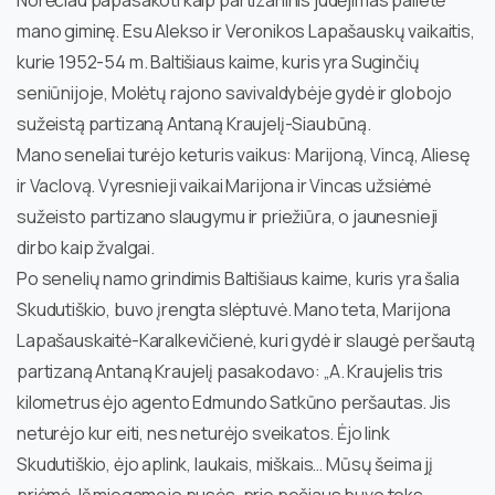
mano giminę. Esu Alekso ir Veronikos Lapašauskų vaikaitis,
kurie 1952-54 m. Baltišiaus kaime, kuris yra Suginčių
seniūnijoje, Molėtų rajono savivaldybėje gydė ir globojo
sužeistą partizaną Antaną Kraujelį-Siaubūną.
Mano seneliai turėjo keturis vaikus: Marijoną, Vincą, Aliesę
ir Vaclovą. Vyresnieji vaikai Marijona ir Vincas užsiėmė
sužeisto partizano slaugymu ir priežiūra, o jaunesnieji
dirbo kaip žvalgai.
Po senelių namo grindimis Baltišiaus kaime, kuris yra šalia
Skudutiškio, buvo įrengta slėptuvė. Mano teta, Marijona
Lapašauskaitė-Karalkevičienė, kuri gydė ir slaugė peršautą
partizaną Antaną Kraujelį pasakodavo: „A. Kraujelis tris
kilometrus ėjo agento Edmundo Satkūno peršautas. Jis
neturėjo kur eiti, nes neturėjo sveikatos. Ėjo link
Skudutiškio, ėjo aplink, laukais, miškais… Mūsų šeima jį
priėmė. Iš miegamojo pusės, prie pečiaus buvo toks