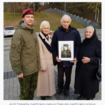
gr. R.Tolvaiša, partizano sesuo Danutė, partizano sūnus