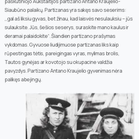
paskutiniojo Aukštaitijos partizano Antano Kraujelio-
Siaubūno palaikų. Partizanas yra sakęs savo seserims:
,,gal aš liksiu gyvas, bet žinau, kad laisvės nesulauksiu – jūs
sulauksite. Jūs, šešios seserys, suraskite mano kaulus ir
deramai palaidokite“. Šiandien partizano prašymas
vykdomas. Gyvuose liudijimuose partizanas liks kaip
rūpestingas tėtis, pareigingas vyras, mylimas brolis,
Tautos gynėjas ar kovotojo su okupacine valdžia
pavyzdys. Partizano Antano Kraujelio gyvenimas nėra
palikęs abejingų.