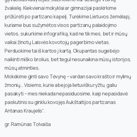
žvakelę. Kiekvienai mokyklai ar gimnazijai paskirkime
prižiūrėti po partizano kapelį. Turėkime Lietuvos žemėlapį,
kuriame bus sužymėtos visos partizanų palaidojimo
vietos, sukurkime infografiką, kad ne tik mes, bet ir mūsų
vaikai žinotų Laisvės kovotojų pagerbimo vietas.
Perduokime tai iš kartos į kartą. Okupantas sugebėjo
naikinti miško brolius, bet tegul nesunaikina mūsų istorijos,
mūsų atminties.
Mokėkime ginti savo Tėvynę – vardan savo krašto ir mylimų
žmonių… Visiems, kurie abejoja lietuvišku ryžtu, galiu
pasakyti – mes niekada nepasiduosime, kaip nepasidavė
paskutinis su ginklu kovojęs Aukštaitijos partizanas
Antanas Kraujelis“.
gr. Ramūnas Tolvaiša