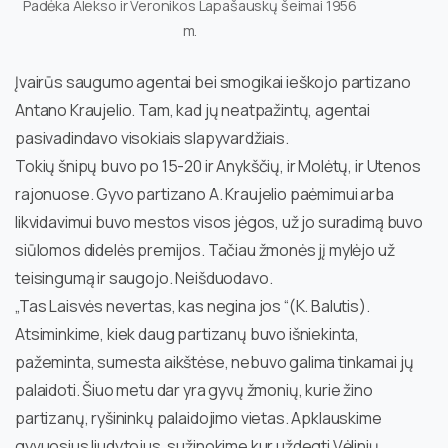
Padėka Alekso ir Veronikos Lapašauskų šeimai 1956
m.
Įvairūs saugumo agentai bei smogikai ieškojo partizano
Antano Kraujelio. Tam, kad jų neatpažintų, agentai
pasivadindavo visokiais slapyvardžiais.
Tokių šnipų buvo po 15-20 ir Anykščių, ir Molėtų, ir Utenos
rajonuose. Gyvo partizano A. Kraujelio paėmimui arba
likvidavimui buvo mestos visos jėgos, už jo suradimą buvo
siūlomos didelės premijos. Tačiau žmonės jį mylėjo už
teisingumą ir saugojo. Neišduodavo.
„Tas Laisvės nevertas, kas negina jos “(K. Balutis).
Atsiminkime, kiek daug partizanų buvo išniekinta,
pažeminta, sumesta aikštėse, nebuvo galima tinkamai jų
palaidoti. Šiuo metu dar yra gyvų žmonių, kurie žino
partizanų, ryšininkų palaidojimo vietas. Apklauskime
gyvuosius liudytojus, sužinokime kur uždegti Vėlinių