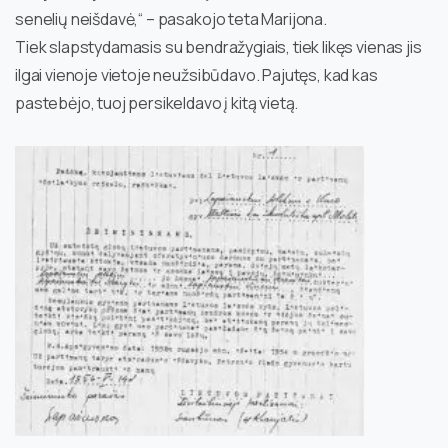
senelių neišdavė,“ – pasakojo teta Marijona.
Tiek slapstydamasis su bendražygiais, tiek likęs vienas jis
ilgai vienoje vietoje neužsibūdavo. Pajutęs, kad kas
pastebėjo, tuoj persikeldavo į kitą vietą.