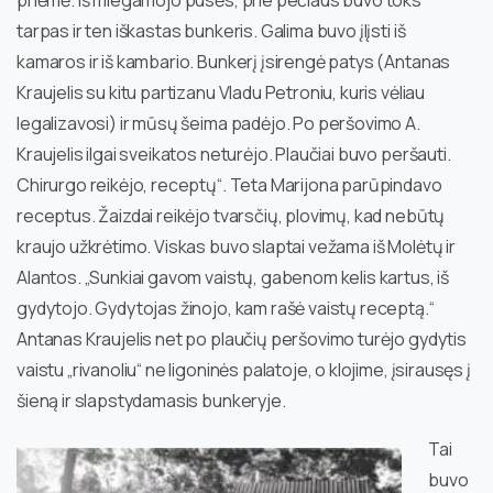
tarpas ir ten iškastas bunkeris. Galima buvo įlįsti iš
kamaros ir iš kambario. Bunkerį įsirengė patys (Antanas
Kraujelis su kitu partizanu Vladu Petroniu, kuris vėliau
legalizavosi) ir mūsų šeima padėjo. Po peršovimo A.
Kraujelis ilgai sveikatos neturėjo. Plaučiai buvo peršauti.
Chirurgo reikėjo, receptų“. Teta Marijona parūpindavo
receptus. Žaizdai reikėjo tvarsčių, plovimų, kad nebūtų
kraujo užkrėtimo. Viskas buvo slaptai vežama iš Molėtų ir
Alantos. „Sunkiai gavom vaistų, gabenom kelis kartus, iš
gydytojo. Gydytojas žinojo, kam rašė vaistų receptą.“
Antanas Kraujelis net po plaučių peršovimo turėjo gydytis
vaistu „rivanoliu“ ne ligoninės palatoje, o klojime, įsirausęs į
šieną ir slapstydamasis bunkeryje.
Tai
buvo