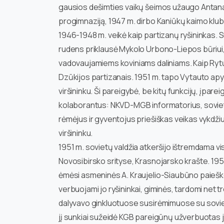
gausios dešimties vaikų šeimos užaugo Antanas
progimnaziją, 1947 m. dirbo Kaniūkų kaimo klub
1946-1948 m. veikė kaip partizanų ryšininkas. S
rudens priklausė Mykolo Urbono-Liepos būriui,
vadovaujamiems koviniams daliniams. Kaip Rytų
Dzūkijos partizanais. 1951 m. tapo Vytauto ap
viršininku. Ši pareigybė, be kitų funkcijų, įpare
kolaborantus: NKVD-MGB informatorius, sovietin
rėmėjus ir gyventojus priešiškas veikas vykdži
viršininku.
1951 m. sovietų valdžia atkeršijo ištremdama vis
Novosibirsko srityse, Krasnojarsko krašte. 19
ėmėsi asmeninės A. Kraujelio-Siaubūno paieško
verbuojami jo ryšininkai, giminės, tardomi net t
dalyvavo ginkluotuose susirėmimuose su soviet
jį sunkiai sužeidė KGB pareigūnų užverbuotas j