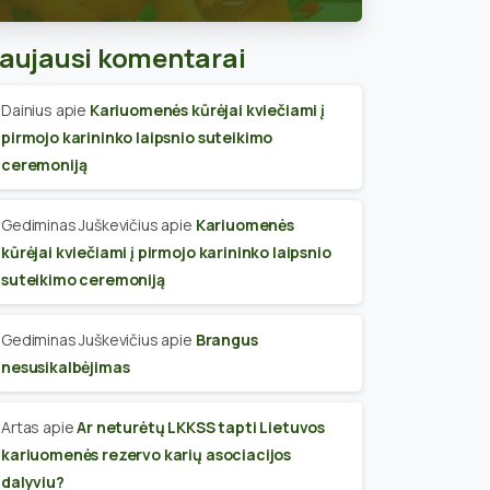
skyriaus narius
aujausi komentarai
Dainius
apie
Kariuomenės kūrėjai kviečiami į
pirmojo karininko laipsnio suteikimo
ceremoniją
Gediminas Juškevičius
apie
Kariuomenės
kūrėjai kviečiami į pirmojo karininko laipsnio
suteikimo ceremoniją
Gediminas Juškevičius
apie
Brangus
nesusikalbėjimas
Artas
apie
Ar neturėtų LKKSS tapti Lietuvos
kariuomenės rezervo karių asociacijos
dalyviu?