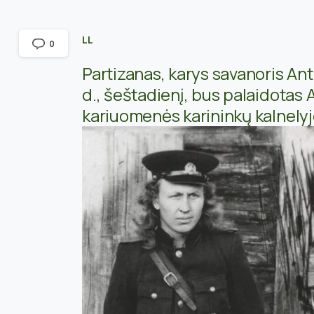
LL
0
Partizanas, karys savanoris Ant
d., šeštadienį, bus palaidotas 
kariuomenės karininkų kalnely