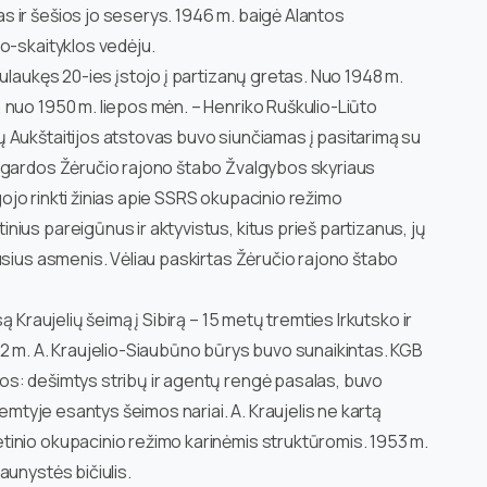
 ir šešios jo seserys. 1946 m. baigė Alantos
o-skaityklos vedėju.
ulaukęs 20-ies įstojo į partizanų gretas. Nuo 1948 m.
 nuo 1950 m. liepos mėn. – Henriko Ruškulio-Liūto
 Aukštaitijos atstovas buvo siunčiamas į pasitarimą su
ygardos Žėručio rajono štabo Žvalgybos skyriaus
igojo rinkti žinias apie SSRS okupacinio režimo
ius pareigūnus ir aktyvistus, kitus prieš partizanus, jų
usius asmenis. Vėliau paskirtas Žėručio rajono štabo
ą Kraujelių šeimą į Sibirą – 15 metų tremties Irkutsko ir
52 m. A. Kraujelio-Siaubūno būrys buvo sunaikintas. KGB
s: dešimtys stribų ir agentų rengė pasalas, buvo
remtyje esantys šeimos nariai. A. Kraujelis ne kartą
inio okupacinio režimo karinėmis struktūromis. 1953 m.
aunystės bičiulis.