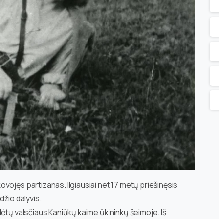
vojęs partizanas. Ilgiausiai net 17 metų priešinęsis
džio dalyvis.
lėtų valsčiaus Kaniūkų kaime ūkininkų šeimoje. Iš