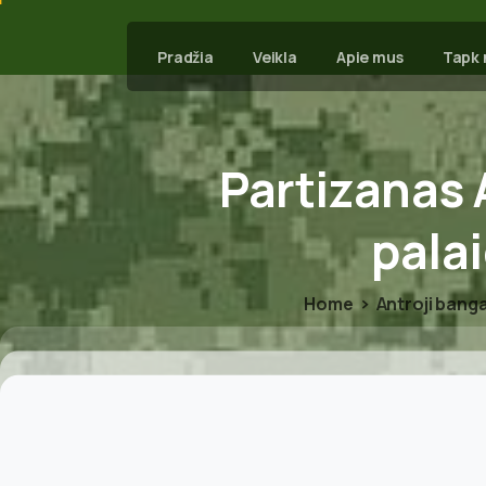
Pradžia
Veikla
Apie mus
Tapk 
Partizanas
pala
Home
Antroji bang