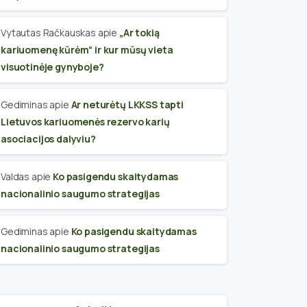
Vytautas Račkauskas
apie
„Ar tokią
kariuomenę kūrėm“ ir kur mūsų vieta
visuotinėje gynyboje?
Gediminas
apie
Ar neturėtų LKKSS tapti
Lietuvos kariuomenės rezervo karių
asociacijos dalyviu?
Valdas
apie
Ko pasigendu skaitydamas
nacionalinio saugumo strategijas
Gediminas
apie
Ko pasigendu skaitydamas
nacionalinio saugumo strategijas