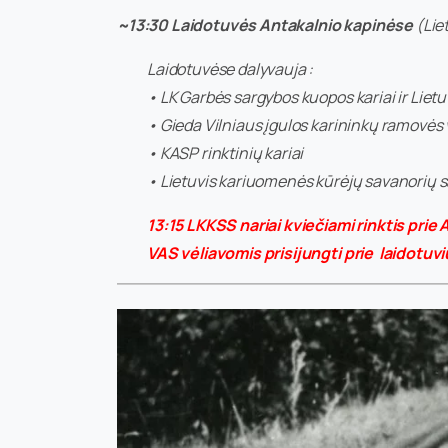
~13:30 Laidotuvės Antakalnio kapinėse
(Lie
Laidotuvėse dalyvauja :
• LK Garbės sargybos kuopos kariai ir Lie
• Gieda Vilniaus įgulos karininkų ramovės 
• KASP rinktinių kariai
• Lietuvis kariuomenės kūrėjų savanorių s
13:15 LKKSS nariai kviečiami rinktis prie
VAS vėliavomis prisijungti prie laidotuv