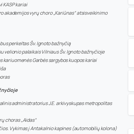
i KASP kariai
o akademijos vyrų choro „Kariūnas“ atsisveikinimo
 bus perkeltas Šv. Ignoto bažnyčią
velionio palaikais Vilniaus Šv. Ignoto bažnyčioje
uvos kariuomenės Garbės sargybos kuopos kariai
iša
horas
ažnyčioje
linis administratorius J.E. arkivyskupas metropolitas
rų choras „Aidas“
čios. Vykimas į Antakalnio kapines (automobilių kolona)