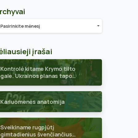
rchyvai
chyvai
Pasirinkite mėnesį
ėliausieji įrašai
Kontrolė kitame Krymo tilto
gale. Ukrainos planas tapo
aiškus
Kariuomenės anatomija
Sveikiname rugpjūtį
gimtadienius švenčiančius