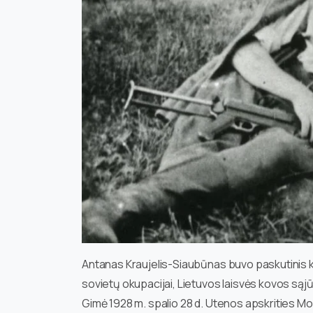
Antanas Kraujelis-Siaubūnas buvo paskutinis ko
sovietų okupacijai, Lietuvos laisvės kovos sąjū
Gimė 1928 m. spalio 28 d. Utenos apskrities Mo