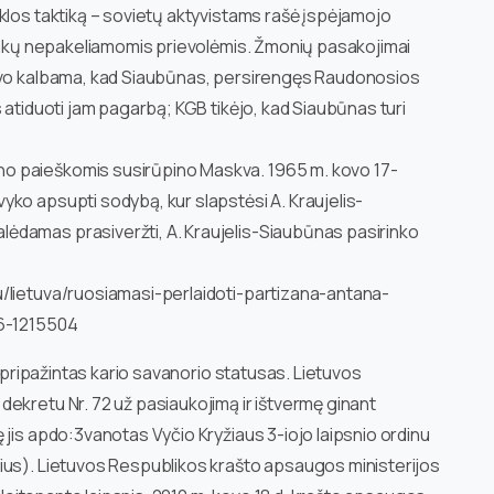
klos taktiką – sovietų aktyvistams rašė įspėjamojo
ninkų nepakeliamomis prievolėmis. Žmonių pasakojimai
Buvo kalbama, kad Siaubūnas, persirengęs Raudonosios
 atiduoti jam pagarbą; KGB tikėjo, kad Siaubūnas turi
o paieškomis susirūpino Maskva. 1965 m. kovo 17-
ko apsupti sodybą, kur slapstėsi A. Kraujelis-
ėdamas prasiveržti, A. Kraujelis-Siaubūnas pasirinko
u/lietuva/ruosiamasi-perlaidoti-partizana-antana-
56-1215504
) pripažintas kario savanorio statusas. Lietuvos
ekretu Nr. 72 už pasiaukojimą ir ištvermę ginant
 jis apdo:3vanotas Vyčio Kryžiaus 3-iojo laipsnio ordinu
ius). Lietuvos Respublikos krašto apsaugos ministerijos