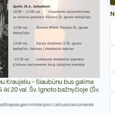
N
anu Kraujeliu – Siaubūnu bus galima
 iki 20 val. Šv. Ignoto bažnyčioje (Šv.
rašto apsaugos ministerijos ir Lietuvos kariuomenės