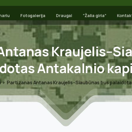
nariu
Fotogalerija
Draugai
“Žalia giria”
Kontak
Antanas
Kraujelis–Si
idotas
Antakalnio
kap
a
Partizanas Antanas Kraujelis–Siaubūnas bus palaidota