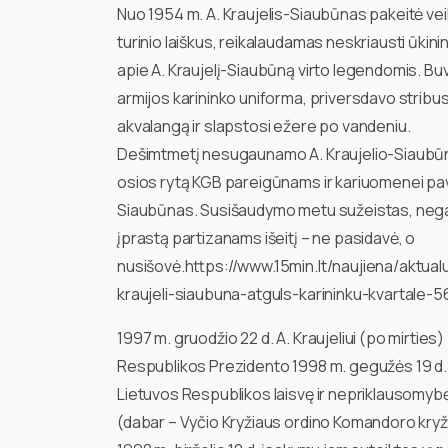
Nuo 1954 m. A. Kraujelis-Siaubūnas pakeitė vei
turinio laiškus, reikalaudamas neskriausti ūki
apie A. Kraujelį-Siaubūną virto legendomis. 
armijos karininko uniforma, priversdavo stribus
akvalangą ir slapstosi ežere po vandeniu.
Dešimtmetį nesugaunamo A. Kraujelio-Siaubūn
osios rytą KGB pareigūnams ir kariuomenei pavy
Siaubūnas. Susišaudymo metu sužeistas, negal
įprastą partizanams išeitį – ne pasidavė, o
nusišovė.https://www.15min.lt/naujiena/aktual
kraujeli-siaubuna-atguls-karininku-kvartale-
1997 m. gruodžio 22 d. A. Kraujeliui (po mirties
Respublikos Prezidento 1998 m. gegužės 19 d. d
Lietuvos Respublikos laisvę ir nepriklausomybę
(dabar – Vyčio Kryžiaus ordino Komandoro kryž