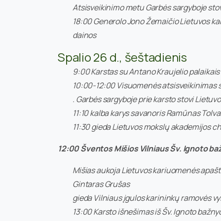
Atsisveikinimo metu Garbės sargyboje stov
18:00 Generolo Jono Žemaičio Lietuvos kar
dainos
Spalio 26 d., šeštadienis
9:00 Karstas su Antano Kraujelio palaikais
10:00-12:00 Visuomenės atsisveikinimas su 
. Garbės sargyboje prie karsto stovi Liet
11:10 kalba karys savanoris Ramūnas Tolva
11:30 gieda Lietuvos mokslų akademijos c
12:00 Šventos Mišios Vilniaus Šv. Ignoto b
Mišias aukoja Lietuvos kariuomenės apašta
Gintaras Grušas
gieda Vilniaus įgulos karininkų ramovės vy
13:00 Karsto išnešimas iš Šv. Ignoto bažny