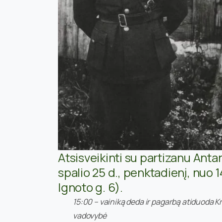
Atsisveikinti su partizanu Ant
spalio 25 d., penktadienį, nuo 14
Ignoto g. 6).
15:00 – vainiką deda ir pagarbą atiduoda K
vadovybė