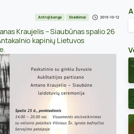
A
2019-10-12
Antroji banga
Skelbimai
Ar
anas Kraujelis – Siaubūnas spalio 26
Antakalnio kapinių Lietuvos
je.
V