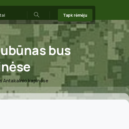
Tapk rėmėju
tai
Search
aubūnas
bus
inėse
s Antakalnio kapinėse