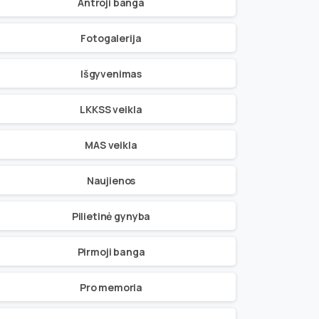
Antroji banga
Fotogalerija
Išgyvenimas
LKKSS veikla
MAS veikla
Naujienos
Pilietinė gynyba
Pirmoji banga
Pro memoria