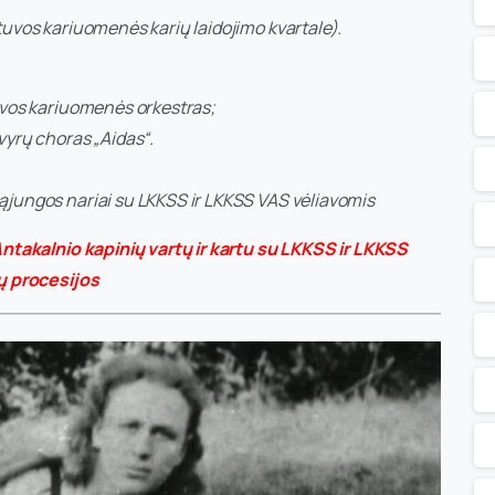
tuvos kariuomenės karių laidojimo kvartale).
tuvos kariuomenės orkestras;
vyrų choras „Aidas“.
ąjungos nariai su LKKSS ir LKKSS VAS vėliavomis
 Antakalnio kapinių vartų ir kartu su LKKSS ir LKKSS
ių procesijos