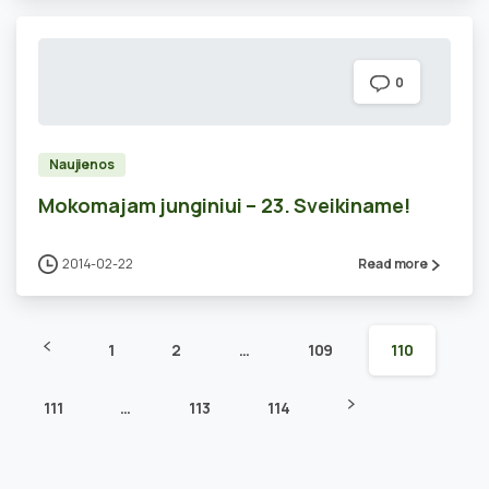
0
Naujienos
Mokomajam junginiui – 23. Sveikiname!
2014-02-22
Read more
1
2
…
109
110
111
…
113
114