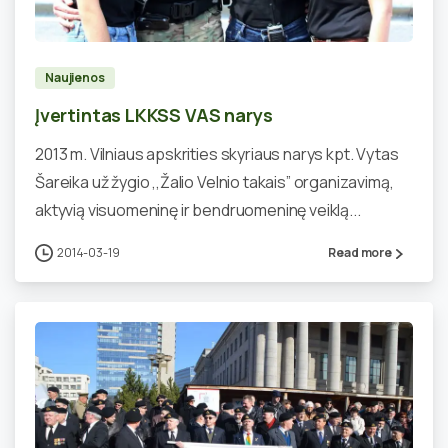
0
Naujienos
Įvertintas LKKSS VAS narys
2013 m. Vilniaus apskrities skyriaus narys kpt. Vytas
Šareika už žygio ,,Žalio Velnio takais” organizavimą,
aktyvią visuomeninę ir bendruomeninę veiklą...
2014-03-19
Read more