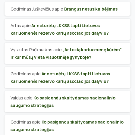
Gediminas Juškevičius
apie
Brangus nesusikalbėjimas
Artas
apie
Ar neturėtų LKKSS tapti Lietuvos
kariuomenės rezervo karių asociacijos dalyviu?
Vytautas Račkauskas
apie
„Ar tokią kariuomenę kūrėm“
ir kur mūsų vieta visuotinėje gynyboje?
Gediminas
apie
Ar neturėtų LKKSS tapti Lietuvos
kariuomenės rezervo karių asociacijos dalyviu?
Valdas
apie
Ko pasigendu skaitydamas nacionalinio
saugumo strategijas
Gediminas
apie
Ko pasigendu skaitydamas nacionalinio
saugumo strategijas