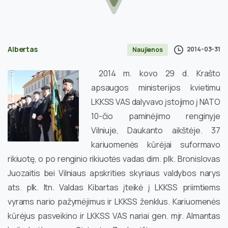
Albertas
2014-03-31
Naujienos
2014 m. kovo 29 d. Krašto
apsaugos ministerijos kvietimu
LKKSS VAS dalyvavo įstojimo į NATO
10-čio paminėjimo renginyje
Vilniuje, Daukanto aikštėje.
37
kariuomenės kūrėjai suformavo
rikiuotę, o po renginio rikiuotės vadas dim. plk. Bronislovas
Juozaitis bei Vilniaus apskrities skyriaus valdybos narys
ats. plk. ltn. Valdas Kibartas įteikė į LKKSS priimtiems
vyrams nario pažymėjimus ir LKKSS ženklus. Kariuomenės
kūrėjus pasveikino ir LKKSS VAS nariai gen. mjr. Almantas