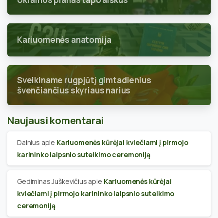
Kariuomenės anatomija
Sveikiname rugpjūtį gimtadienius
švenčiančius skyriaus narius
Naujausi komentarai
Dainius
apie
Kariuomenės kūrėjai kviečiami į pirmojo
karininko laipsnio suteikimo ceremoniją
Gediminas Juškevičius
apie
Kariuomenės kūrėjai
kviečiami į pirmojo karininko laipsnio suteikimo
ceremoniją