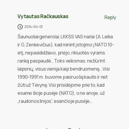
Vytautas Račkauskas
Reply
2014-04-01
Šaunuoliai generolai, LKKSS VAS nariai (A. Leika
ir G. Zenkevičius), kad minint įstojimo į NATO 10-
etį, nepasididžiavo, priėjo, rikiuotės vyrams
ranką paspaudė… Toks veiksmas, nežiūrint
laipsnių, visus vienija kaip bendruomenę… Visi
1990-1991 m. buvome pasiruošę kautis ir net
žūti už Tėvynę. Visi prisidėjome prie to, kad
esame šioje pusėje (NATO), o ne anoje, už
„raudonos linijos”, esančioje pusėje…