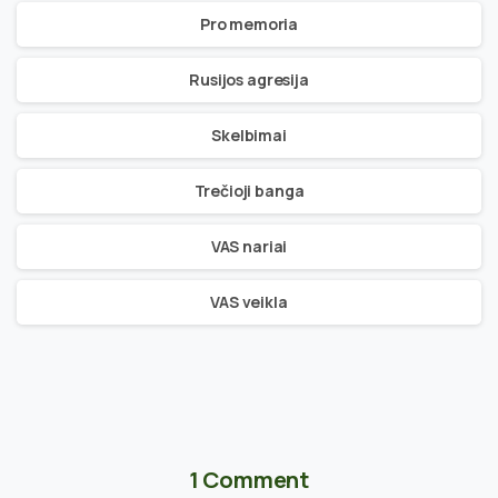
Pro memoria
Rusijos agresija
Skelbimai
Trečioji banga
VAS nariai
VAS veikla
1 Comment