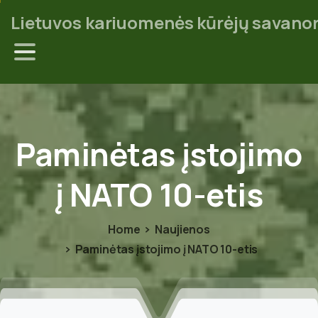
Lietuvos kariuomenės kūrėjų savanor
Paminėtas
įstojimo
į
NATO
10-etis
Home
Naujienos
Paminėtas įstojimo į NATO 10-etis