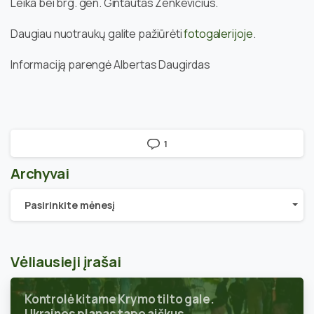
Leika bei brg. gen. Gintautas Zenkevičius.
Daugiau nuotraukų galite pažiūrėti
fotogalerijoje
.
Informaciją parengė Albertas Daugirdas
1
Archyvai
Archyvai
Pasirinkite mėnesį
Vėliausieji įrašai
Kontrolė kitame Krymo tilto gale.
Ukrainos planas tapo aiškus