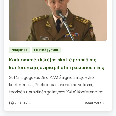
0
Naujienos
Pilietinė gynyba
Kariuomenės kūrėjas skaitė pranešimą
konferencijoje apie pilietinį pasipriešinimą
2014 m. gegužės 28 d. KAM Žalgirio salėje vyko
konferencija „Pilietinio pasipriešinimo veiksmų
teorinės ir praktinės galimybės XXI a”. Konferencijos...
2014-06-15
Read more