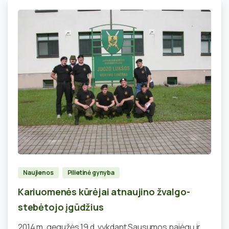
4
Naujienos
Pilietinė gynyba
Kariuomenės kūrėjai atnaujino žvalgo-
stebėtojo įgūdžius
2014 m. gegužės 19 d. vykdant Sausumos pajėgų ir