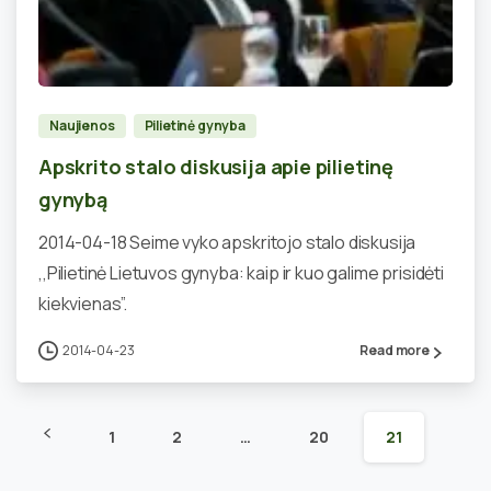
0
Naujienos
Pilietinė gynyba
Apskrito stalo diskusija apie pilietinę
gynybą
2014-04-18 Seime vyko apskritojo stalo diskusija
,,Pilietinė Lietuvos gynyba: kaip ir kuo galime prisidėti
kiekvienas”.
2014-04-23
Read more
1
2
…
20
21