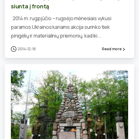
siunta į frontą
2014 m. rugpjūčio – rugsėjo mėnesiais vykusi
paramos Ukrainos kariams akcija surinko tiek
pinigėlių ir materialinių priemonių, kad iki...
2014-12-16
Read more