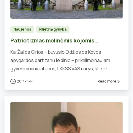
0
Naujienos
Pilietinė gynyba
Patriotizmas molinėmis kojomis…
Kai Žalios Girios – buvusio Didžiosios Kovos
apygardos partizanų leidinio – prikėlimo naujam
gyvenimui iniciatorius, LKKSS VAS narys, št. srž....
2014-11-14
Read more