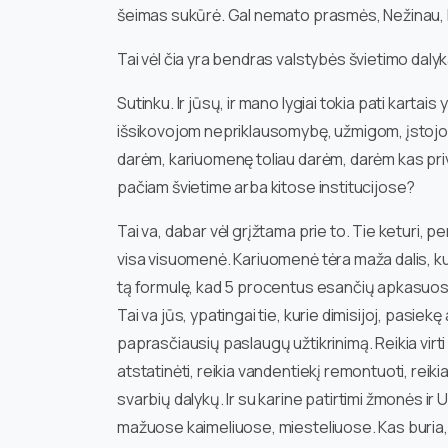
šeimas sukūrė. Gal nemato prasmės, Nežinau, k
Tai vėl čia yra bendras valstybės švietimo dalyk
Sutinku. Ir jūsų, ir mano lygiai tokia pati karta
išsikovojom nepriklausomybę, užmigom, įstojom į 
darėm, kariuomenę toliau darėm, darėm kas priv
pačiam švietime arba kitose institucijose?
Tai va, dabar vėl grįžtama prie to. Tie keturi, p
visa visuomenė. Kariuomenė tėra maža dalis, kuri p
tą formulę, kad 5 procentus esančių apkasuose
Tai va jūs, ypatingai tie, kurie dimisijoj, pasiek
paprasčiausių paslaugų užtikrinimą. Reikia virti
atstatinėti, reikia vandentiekį remontuoti, reikia
svarbių dalykų. Ir su karine patirtimi žmonės ir
mažuose kaimeliuose, miesteliuose. Kas buria, k