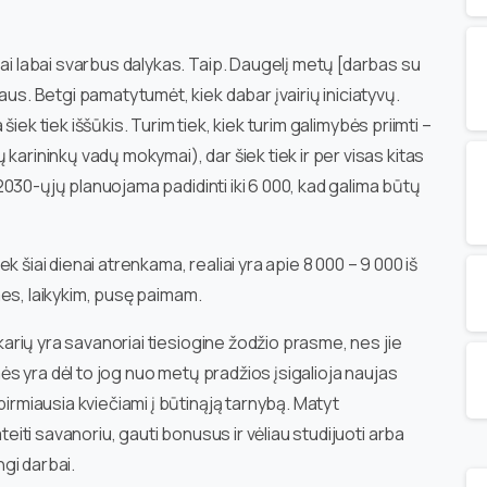
nai labai svarbus dalykas. Taip. Daugelį metų [darbas su
aus. Betgi pamatytumėt, kiek dabar įvairių iniciatyvų.
a šiek tiek iššūkis. Turim tiek, kiek turim galimybės priimti –
karininkų vadų mokymai), dar šiek tiek ir per visas kitas
ki 2030-ųjų planuojama padidinti iki 6 000, kad galima būtų
kiek šiai dienai atrenkama, realiai yra apie 8 000 – 9 000 iš
i mes, laikykim, pusę paimam.
 karių yra savanoriai tiesiogine žodžio prasme, nes jie
imės yra dėl to jog nuo metų pradžios įsigalioja naujas
pirmiausia kviečiami į būtinąją tarnybą. Matyt
ateiti savanoriu, gauti bonusus ir vėliau studijuoti arba
ngi darbai.