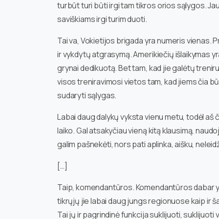
turbūt turi būti irgi tam tikros orios sąlygos. 
saviškiams irgi turim duoti.
Tai va, Vokietijos brigada yra numeris vienas. Pr
ir vykdytų atgrasymą. Amerikiečių išlaikymas yr
grynai dedikuotą. Bet tam, kad jie galėtų treniruo
visos treniravimosi vietos tam, kad jiems čia b
sudaryti sąlygas.
Labai daug dalykų vyksta vienu metu, todėl aš 
laiko. Gal atsakyčiau vieną kitą klausimą, naudoj
galim pašnekėti, nors pati aplinka, aišku, neleid
[…]
Taip, komendantūros. Komendantūros dabar yra la
tikrųjų jie labai daug jungs regionuose kaip ir š
Tai jų ir pagrindinė funkcija suklijuoti, suklijuot