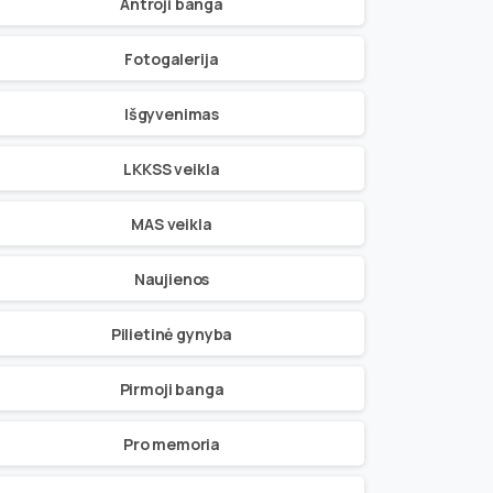
Antroji banga
Fotogalerija
Išgyvenimas
LKKSS veikla
MAS veikla
Naujienos
Pilietinė gynyba
Pirmoji banga
Pro memoria