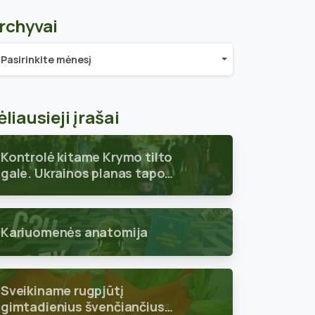
rchyvai
chyvai
Pasirinkite mėnesį
ėliausieji įrašai
Kontrolė kitame Krymo tilto
gale. Ukrainos planas tapo
aiškus
Kariuomenės anatomija
Sveikiname rugpjūtį
gimtadienius švenčiančius