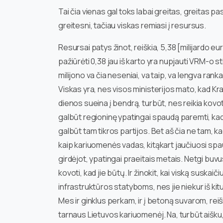
Tai čia vienas gal toks labai greitas, greitas p
greitesni, tačiau viskas remiasi į resursus.
Resursai patys žinot, reiškia, 5,38 [milijardo eurų]
pažiūrėti 0,38 jau iš karto yra nupjauti VRM-o 
milijono va čia neseniai, va taip, va lengva rank
Viskas yra, nes visos ministerijos mato, kad Kra
dienos sueina į bendrą, turbūt, nes reikia kovoti
galbūt regioninę ypatingai spaudą paremti, kad
galbūt tam tikros partijos. Bet aš čia ne tam, k
kaip kariuomenės vadas, kitąkart jaučiuosi spau
girdėjot, ypatingai praeitais metais. Netgi buvus
kovoti, kad jie būtų. Ir žinokit, kai viską suskai
infrastruktūros statyboms, nes jie niekur iš ki
Mes ir ginklus perkam, ir į betoną suvarom, reiš
tarnaus Lietuvos kariuomenėj. Na, turbūt aišku,