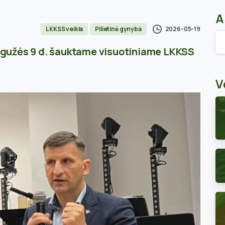
A
2026-05-19
LKKSS veikla
Pilietinė gynyba
Ar
gužės 9 d. šauktame visuotiniame LKKSS
V