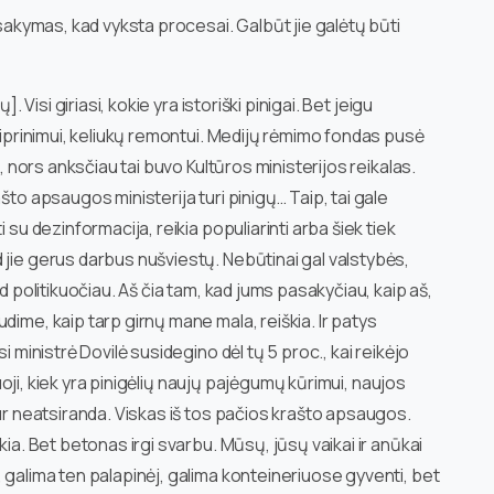
asakymas, kad vyksta procesai. Galbūt jie galėtų būti
. Visi giriasi, kokie yra istoriški pinigai. Bet jeigu
stiprinimui, keliukų remontui. Medijų rėmimo fondas pusė
a, nors anksčiau tai buvo Kultūros ministerijos reikalas.
što apsaugos ministerija turi pinigų… Taip, tai gale
 su dezinformacija, reikia populiarinti arba šiek tiek
 jie gerus darbus nušviestų. Nebūtinai gal valstybės,
ad politikuočiau. Aš čia tam, kad jums pasakyčiau, kaip aš,
dime, kaip tarp girnų mane mala, reiškia. Ir patys
i ministrė Dovilė susidegino dėl tų 5 proc., kai reikėjo
čiuoji, kiek yra pinigėlių naujų pajėgumų kūrimui, naujos
tur neatsiranda. Viskas iš tos pačios krašto apsaugos.
kia. Bet betonas irgi svarbu. Mūsų, jūsų vaikai ir anūkai
 galima ten palapinėj, galima konteineriuose gyventi, bet