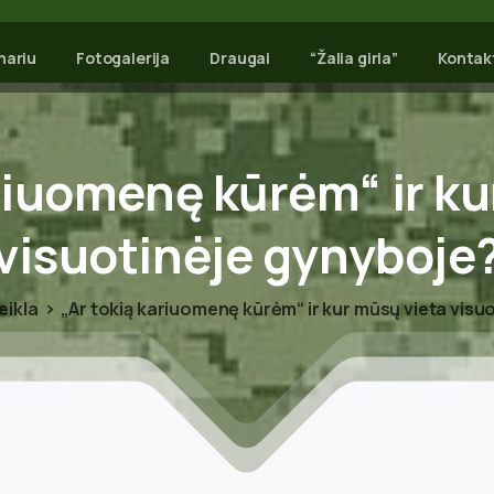
nariu
Fotogalerija
Draugai
“Žalia giria”
Kontak
riuomenę
kūrėm“
ir
ku
visuotinėje
gynyboje
eikla
„Ar tokią kariuomenę kūrėm“ ir kur mūsų vieta visu