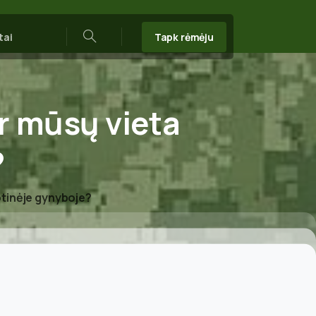
Tapk rėmėju
tai
Search
r
mūsų
vieta
?
otinėje gynyboje?