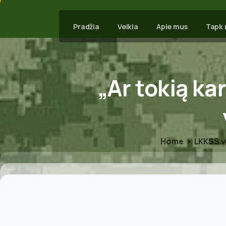
Pradžia
Veikla
Apie mus
Tapk 
„Ar
tokią
ka
Home
LKKSS v