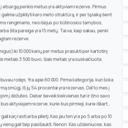
ai į atsargą penkis metus yra aktyviam rezerve. Pirmus
 galima užpildyti karo meto struktūrą, ir per tą laiką bent
niams rengimams, nes išėjus po būtinosios tarnybos,
ba šita pareiga yra 15 metų. Tai va, kaip sakau, penki
engtam rezerve.
nigus) iki 10 000 karių per metus prasukti per kartotinį
is metais 3 500 buvo, šiais metais yra suskaičiuota
buvau rodęs. Yra apie 60 000. Pirma kategorija, kuri šoka
pirmą smūgį. Iš jų 54 procentai yra rezervas. Dėl to mes į
m į dėžutes. Dabar beveik kiekvienas turi ir žino savo
s bus aktyviajam rezerve, kurie bus pirmieji, kurie iškart…
 karį rasti arba pilietį. Kas jau ten yra po 5 arba po 10
kių vieną gali taip pasišaukti. Nenori. Kas užsieniuose, kas