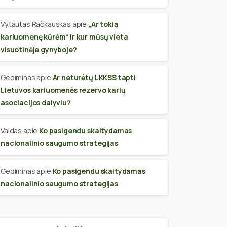
Vytautas Račkauskas
apie
„Ar tokią
kariuomenę kūrėm“ ir kur mūsų vieta
visuotinėje gynyboje?
Gediminas
apie
Ar neturėtų LKKSS tapti
Lietuvos kariuomenės rezervo karių
asociacijos dalyviu?
Valdas
apie
Ko pasigendu skaitydamas
nacionalinio saugumo strategijas
Gediminas
apie
Ko pasigendu skaitydamas
nacionalinio saugumo strategijas