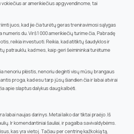
Jau vokiečius ar amerikiečius apgyvendinome, tai
iimti juos, kad jie čia turėtų geras treniravimosi sąlygas
a numeris du. Virš 1 000 amerikiečių turime čia, Pabradę
tis, reikia investuoti. Reikia, kad atitiktų šaudyklos ir
ūtų patrauklu, kad mes, kaip geri šeimininkai turėtume
čia nenoriu plėstis, nenoriu deginti visų mūsų brangaus
antis proga, kad esu tarp jūsų šiandien čia ir labai atvirai
žia apie slaptus dalykus daug kalbėti.
bai naujas darinys. Metai laiko dar tiktai praėjo. Iš
aulių. Ir komendantiniai šauliai, ir pagalba savivaldybėms.
i visus, kas yra vietoj. Tačiau per centrinę kažkokią tą,