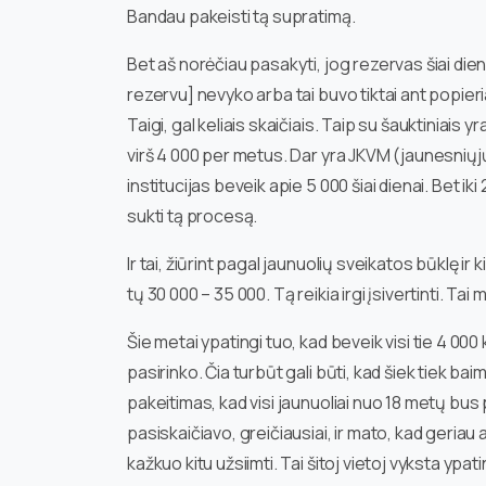
Bandau pakeisti tą supratimą.
Bet aš norėčiau pasakyti, jog rezervas šiai die
rezervu] nevyko arba tai buvo tiktai ant popieri
Taigi, gal keliais skaičiais. Taip su šauktiniais yr
virš 4 000 per metus. Dar yra JKVM (jaunesniųjų 
institucijas beveik apie 5 000 šiai dienai. Bet i
sukti tą procesą.
Ir tai, žiūrint pagal jaunuolių sveikatos būklę ir 
tų 30 000 – 35 000. Tą reikia irgi įsivertinti. Ta
Šie metai ypatingi tuo, kad beveik visi tie 4 000
pasirinko. Čia turbūt gali būti, kad šiek tiek ba
pakeitimas, kad visi jaunuoliai nuo 18 metų bus 
pasiskaičiavo, greičiausiai, ir mato, kad geriau 
kažkuo kitu užsiimti. Tai šitoj vietoj vyksta ypati