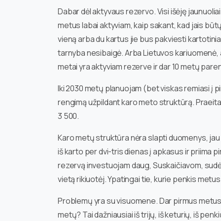
Dabar dėl aktyvaus rezervo. Visi išėję jaunuoli
metus labai aktyviam, kaip sakant, kad jais būtų
vieną arba du kartus jie bus pakviesti kartoti
tarnyba nesibaigė. Arba Lietuvos kariuomenė, ar
metai yra aktyviam rezerve ir dar 10 metų par
Iki 2030 metų planuojam (bet viskas remiasi į pi
rengimą užpildant karo meto struktūrą. Praeita
3 500.
Karo metų struktūra nėra slapti duomenys, jau 
iš karto per dvi-tris dienas į apkasus ir priima 
rezervą investuojam daug, Suskaičiavom, sudėjo
vietą rikiuotėj. Ypatingai tie, kurie penkis metu
Problemų yra su visuomene. Dar pirmus metus gali
metų? Tai dažniausiai iš trijų, iš keturių, iš pen