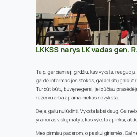
LKKSS narys LK vadas gen. R
Taip, gerbiamieji, girdžiu, kas vyksta, reaguoj
gal dėl informacijos stokos, gal dėl kitų galbūt r
Turbūt būtų buvę negerai, jei būčiau prasėdėj
rezervu arba aplamai niekas nevyksta.
Deja, galiu nuliūdinti. Vyksta labai daug. Gal 
yra noras viską matyti, kas vyksta aplinkui, atidu
Mes pirmiau padarom, o paskui giriamės. Gal net 