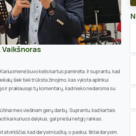
N
. Vaikšnoras
u. Kariuomenė buvo kelis kartus paminėta. Ir suprantu, kad
eikalų šiek tiek trūksta žinojimo, kas vyksta aplinkui.
ęs ir praklausęs tų komentarų, kad nieko nedaroma su
nebūtinai mes viešinam gerų darbų. Suprantu, kad kartais
oti kai kuriuos dalykus, gal priešui netgi į rankas.
atvirkščiai, kad darysim kažką, o paskui, tiktai darysim.