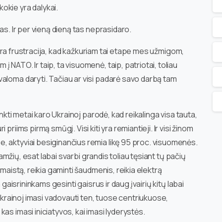
okie yra dalykai.
as. Ir per vieną dieną tas neprasidaro.
is yra frustracija, kad kažkuriam tai etape mes užmigom,
NATO. Ir taip, ta visuomenė, taip, patriotai, toliau
aloma daryti. Tačiau ar visi padarė savo darbą tam
enkti metai karo Ukrainoj parodė, kad reikalinga visa tauta,
riims pirmą smūgį. Visi kiti yra remiantieji. Ir visi žinom
, aktyviai besiginančius remia likę 95 proc. visuomenės.
ę amžių, esat labai svarbi grandis toliau tęsiant tų pačių
 maistą, reikia gaminti šaudmenis, reikia elektrą
 gaisrininkams gesinti gaisrus ir daug įvairių kitų labai
 Ukrainoj imasi vadovauti ten, tuose centriukuose,
as imasi iniciatyvos, kai imasi lyderystės.