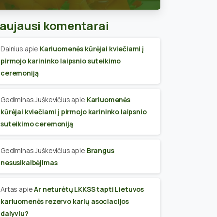
skyriaus narius
aujausi komentarai
Dainius
apie
Kariuomenės kūrėjai kviečiami į
pirmojo karininko laipsnio suteikimo
ceremoniją
Gediminas Juškevičius
apie
Kariuomenės
kūrėjai kviečiami į pirmojo karininko laipsnio
suteikimo ceremoniją
Gediminas Juškevičius
apie
Brangus
nesusikalbėjimas
Artas
apie
Ar neturėtų LKKSS tapti Lietuvos
kariuomenės rezervo karių asociacijos
dalyviu?