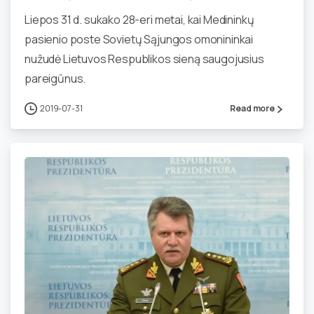
Liepos 31 d. sukako 28-eri metai, kai Medininkų
pasienio poste Sovietų Sąjungos omonininkai
nužudė Lietuvos Respublikos sieną saugojusius
pareigūnus.
2019-07-31
Read more
0