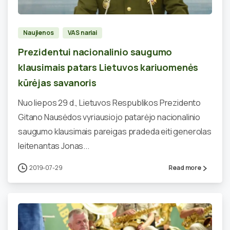
Naujienos
VAS nariai
Prezidentui nacionalinio saugumo
klausimais patars Lietuvos kariuomenės
kūrėjas savanoris
Nuo liepos 29 d., Lietuvos Respublikos Prezidento
Gitano Nausėdos vyriausiojo patarėjo nacionalinio
saugumo klausimais pareigas pradeda eiti generolas
leitenantas Jonas...
2019-07-29
Read more