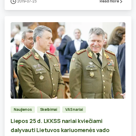
2019-07-23
Read more
2
Naujienos
Skelbimai
VAS nariai
Liepos 25 d. LKKSS nariai kviečiami
dalyvauti Lietuvos kariuomenės vado