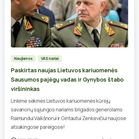
0
Naujienos
VAS nariai
Paskirtas naujas Lietuvos kariuomenės
Sausumos pajėgų vadas ir Gynybos štabo
viršininkas
Linkime sėkmės Lietuvos kariuomenės kūrėjų
savanorių sąjungos nariams brigados generolams
Raimundui Vaikšnorui ir Gintautui Zenkevičiui naujose
atsakingose pareigose!