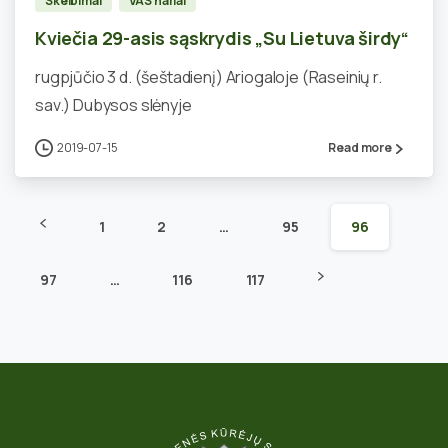
Skelbimai
VAS nariai
Kviečia 29-asis sąskrydis „Su Lietuva širdy“
rugpjūčio 3 d. (šeštadienį) Ariogaloje (Raseinių r.
sav.) Dubysos slėnyje
2019-07-15
Read more
1
2
…
95
96
97
…
116
117