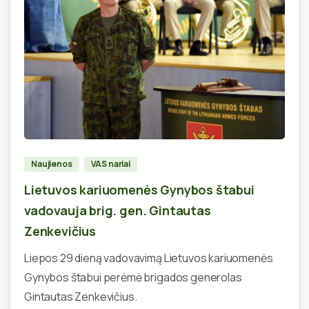
0
Naujienos
VAS nariai
Lietuvos kariuomenės Gynybos štabui
vadovauja brig. gen. Gintautas
Zenkevičius
Liepos 29 dieną vadovavimą Lietuvos kariuomenės
Gynybos štabui perėmė brigados generolas
Gintautas Zenkevičius.