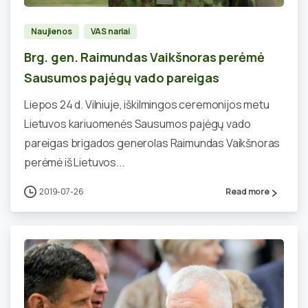
Naujienos
VAS nariai
Brg. gen. Raimundas Vaikšnoras perėmė
Sausumos pajėgų vado pareigas
Liepos 24 d. Vilniuje, iškilmingos ceremonijos metu
Lietuvos kariuomenės Sausumos pajėgų vado
pareigas brigados generolas Raimundas Vaikšnoras
perėmė iš Lietuvos...
2019-07-26
Read more