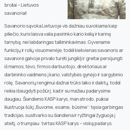
broliai – Lietuvos
savanoriai!
Savanorio sąvoka Lietuvoje vis dažniau suvokiama kaip
piliečio, kuris laisva valia pasirinko kario kelią ir karinę
tarnybą, nei labdaringas talkininkavimas. Gyvename
funkcijų ir rolių visuomenėje, todėl kiekvienas savanoris ar
savanorė galvoje privalo turėti jungiklį ir greitai persijungti
iš mamos, tėvo, firmos darbuotojo, direktoriaus ar
darbininko vaidmens į kario, valstybės gynėjo ir sargybinio
rolę. Savanorių rengimui dažnai trūks laiko ir daiktų, todėl
reikia išsiugdyti požiūrį, kad ir su mažiau padarysime
daugiau. Šiandienis KASP karys, man atrodo, puikiai
iliustruoja šūkį „Buvome, esame, būsime“: tęsia garbingas
tradicijas, susitvarko su šiandiena ir ryžtingai žygiuoja į
ateitį, o trumpiau: tvirtas KASP karys – viską padarys.