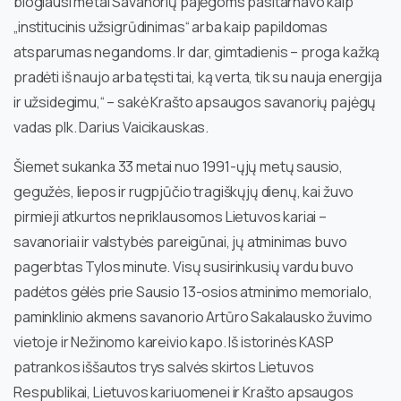
blogiausi metai Savanorių pajėgoms pasitarnavo kaip
„institucinis užsigrūdinimas“ arba kaip papildomas
atsparumas negandoms. Ir dar, gimtadienis – proga kažką
pradėti iš naujo arba tęsti tai, ką verta, tik su nauja energija
ir užsidegimu,“ – sakė Krašto apsaugos savanorių pajėgų
vadas plk. Darius Vaicikauskas.
Šiemet sukanka 33 metai nuo 1991-ųjų metų sausio,
gegužės, liepos ir rugpjūčio tragiškųjų dienų, kai žuvo
pirmieji atkurtos nepriklausomos Lietuvos kariai –
savanoriai ir valstybės pareigūnai, jų atminimas buvo
pagerbtas Tylos minute. Visų susirinkusių vardu buvo
padėtos gėlės prie Sausio 13-osios atminimo memorialo,
paminklinio akmens savanorio Artūro Sakalausko žuvimo
vietoje ir Nežinomo kareivio kapo. Iš istorinės KASP
patrankos iššautos trys salvės skirtos Lietuvos
Respublikai, Lietuvos kariuomenei ir Krašto apsaugos