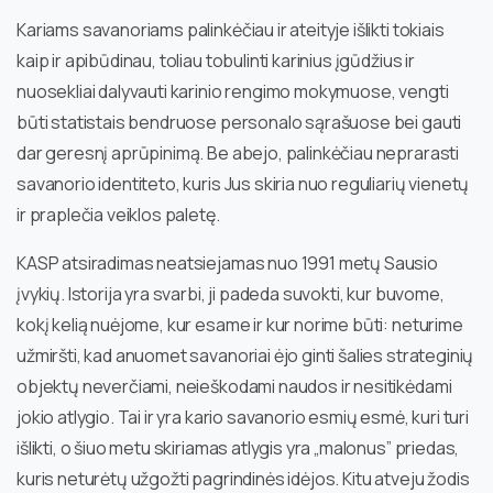
Kariams savanoriams palinkėčiau ir ateityje išlikti tokiais
kaip ir apibūdinau, toliau tobulinti karinius įgūdžius ir
nuosekliai dalyvauti karinio rengimo mokymuose, vengti
būti statistais bendruose personalo sąrašuose bei gauti
dar geresnį aprūpinimą. Be abejo, palinkėčiau neprarasti
savanorio identiteto, kuris Jus skiria nuo reguliarių vienetų
ir praplečia veiklos paletę.
KASP atsiradimas neatsiejamas nuo 1991 metų Sausio
įvykių. Istorija yra svarbi, ji padeda suvokti, kur buvome,
kokį kelią nuėjome, kur esame ir kur norime būti: neturime
užmiršti, kad anuomet savanoriai ėjo ginti šalies strateginių
objektų neverčiami, neieškodami naudos ir nesitikėdami
jokio atlygio. Tai ir yra kario savanorio esmių esmė, kuri turi
išlikti, o šiuo metu skiriamas atlygis yra „malonus” priedas,
kuris neturėtų užgožti pagrindinės idėjos. Kitu atveju žodis