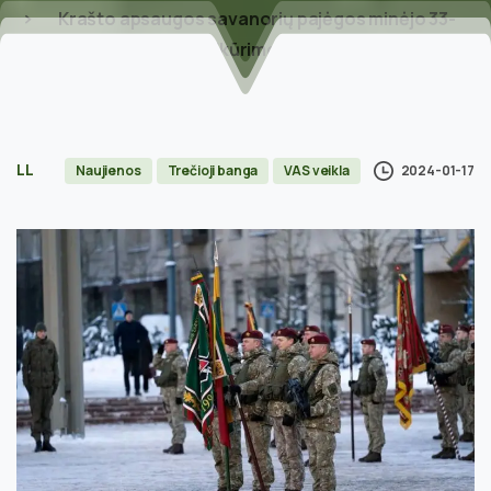
Krašto apsaugos savanorių pajėgos minėjo 33-
iąsias įkūrimo metines
LL
2024-01-17
Naujienos
Trečioji banga
VAS veikla