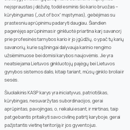
neįspraustas į dėžutę, todėl esminis šio kario bruožas –
kūrybingumas („out of box“ mąstymas), gebėjimas su
prastesniu aprūpinimu padaryti daugiau. Šiandien
pagerėjęs aprūpinimas ir ginkluotė priartina karį savanorį
prie profesinės tarnybos kario ir jo įgūdžių, o ypač tų karių
savanorių, kurie sąžiningai dalyvauja karinio rengimo
užsiėmimuose bei domisi karybos naujovėmis. Jie yra
neatsiejama Lietuvos ginkluotojų pajėgų bei Lietuvos
gynybos sistemos dalis, kitaip tariant, mūsų ginklo broliai ir
sesės.
Šiuolaikinis KASP karys yra iniciatyvus, patriotiškas,
kūrybingas, nesuvaržytas subordinacijos, gerai
aprūpintas, pavojingas, o, reikalui esant, ir mirtinas, taip
pat gebantis pritaikyti savo civilinę patirtį karyboje, gerai
pažįstantis vietinę teritoriją ir jos gyventojus.