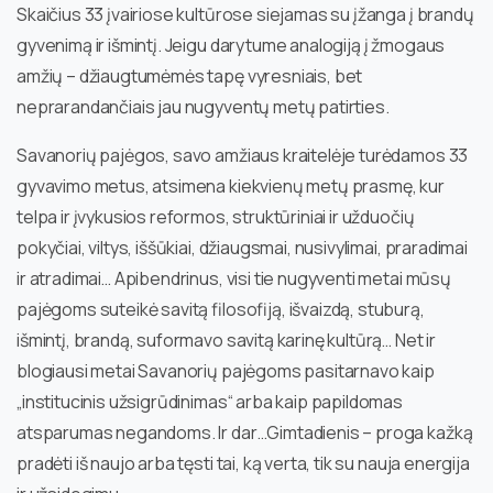
Skaičius 33 įvairiose kultūrose siejamas su įžanga į brandų
gyvenimą ir išmintį. Jeigu darytume analogiją į žmogaus
amžių – džiaugtumėmės tapę vyresniais, bet
neprarandančiais jau nugyventų metų patirties.
Savanorių pajėgos, savo amžiaus kraitelėje turėdamos 33
gyvavimo metus, atsimena kiekvienų metų prasmę, kur
telpa ir įvykusios reformos, struktūriniai ir užduočių
pokyčiai, viltys, iššūkiai, džiaugsmai, nusivylimai, praradimai
ir atradimai… Apibendrinus, visi tie nugyventi metai mūsų
pajėgoms suteikė savitą filosofiją, išvaizdą, stuburą,
išmintį, brandą, suformavo savitą karinę kultūrą… Net ir
blogiausi metai Savanorių pajėgoms pasitarnavo kaip
„institucinis užsigrūdinimas“ arba kaip papildomas
atsparumas negandoms. Ir dar…Gimtadienis – proga kažką
pradėti iš naujo arba tęsti tai, ką verta, tik su nauja energija