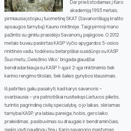
Dar prieš stodamas į Karo
akademiją 1993 metais,
pirmiausia įstojau į tuometinę SKAT (Savanoriškąją krašto
apsaugos tarnybą) Kauno rinktinėje. Taigi pirmoji mano
pažintis su ginklu prasidėjo Savanorių pajėgose. O 2012
metais buvau paskirtas KASP Vyčio apygardos 5-osios
rinktinės vadu, todėl esu betarpiškai susidūręs su KASP.
Šiuo metu „Geležinio Vilko” brigada glaudžiai
bendradarbiauja su KASP 1-ąja ir 2-ąja rinktinėmis tiek
karinio rengimo tikslais, tiek šalies gynybos klausimais.
Iš patirties galiu pasakyti, kad karys savanoris –
svarbiausia – yra patriotiškai nusiteikęs Lietuvos pilietis,
turintis pagrindinę civilę specialybę, o jo laikas, skiriamas
tarnybai KASP, yra labiau pareiga, hobis, gero laiko
praleidimas, pasibuvimas su draugais ir bendraminčiais,
siekis įgyti naudingų žinių. Kario savanorio mąstymas