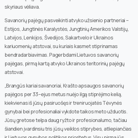
skyriaus vėliava.
Savanorių pajėgų pasveikinti atvyko užsienio partneriai –
Estijos, Jungtinės Karalystės, Jungtinių Amerikos Valstijų,
Latvijos, Lenkijos, Švedijos, Sakartvelo ir Ukrainos
kariuomenių atstovai, su kuriais kasmet stiprinamas
bendradarbiavimas. Pagerbdami Lietuvos savanorių
pajėgas, pirmą kartą atvyko Ukrainos teritorinių pajėgų
atstovai.
„Brangūs kariai savanoriai, Krašto apsaugos savanorių
pajėgos per 33–ejus metus nuėjo ilgą stiprėjimo kelią,
kiekvienas iš jūsų pasiruošęs ir treniruojatės Tėvynės
gynybai bei profesionaliai vykdote taikos meto užduotis.
Jūsų gretose telpa daug ryžto ir profesionalumo, tačiau
šiandien įvardinsiu tris jūsų veiklos stiprybes, atliepiančias
ir Lietuvos gynybos politikos prioritetus. Visų pirma jūs