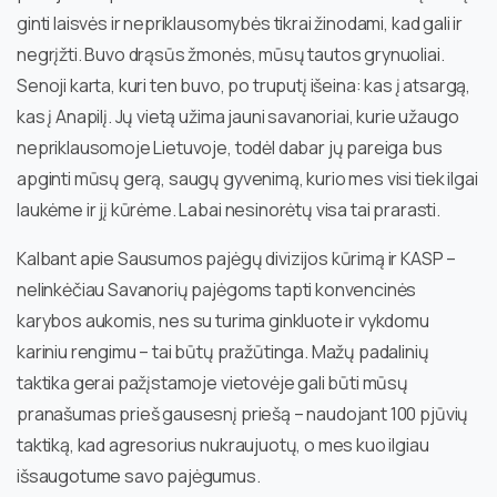
ginti laisvės ir nepriklausomybės tikrai žinodami, kad gali ir
negrįžti. Buvo drąsūs žmonės, mūsų tautos grynuoliai.
Senoji karta, kuri ten buvo, po truputį išeina: kas į atsargą,
kas į Anapilį. Jų vietą užima jauni savanoriai, kurie užaugo
nepriklausomoje Lietuvoje, todėl dabar jų pareiga bus
apginti mūsų gerą, saugų gyvenimą, kurio mes visi tiek ilgai
laukėme ir jį kūrėme. Labai nesinorėtų visa tai prarasti.
Kalbant apie Sausumos pajėgų divizijos kūrimą ir KASP –
nelinkėčiau Savanorių pajėgoms tapti konvencinės
karybos aukomis, nes su turima ginkluote ir vykdomu
kariniu rengimu – tai būtų pražūtinga. Mažų padalinių
taktika gerai pažįstamoje vietovėje gali būti mūsų
pranašumas prieš gausesnį priešą – naudojant 100 pjūvių
taktiką, kad agresorius nukraujuotų, o mes kuo ilgiau
išsaugotume savo pajėgumus.