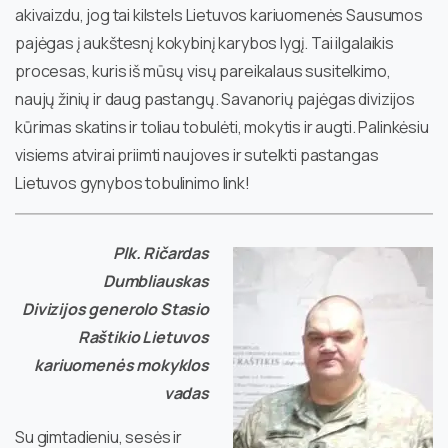
akivaizdu, jog tai kilstels Lietuvos kariuomenės Sausumos
pajėgas į aukštesnį kokybinį karybos lygį. Tai ilgalaikis
procesas, kuris iš mūsų visų pareikalaus susitelkimo,
naujų žinių ir daug pastangų. Savanorių pajėgas divizijos
kūrimas skatins ir toliau tobulėti, mokytis ir augti. Palinkėsiu
visiems atvirai priimti naujoves ir sutelkti pastangas
Lietuvos gynybos tobulinimo link!
Plk. Ričardas
Dumbliauskas
Divizijos generolo Stasio
Raštikio Lietuvos
kariuomenės mokyklos
vadas
Su gimtadieniu, sesės ir