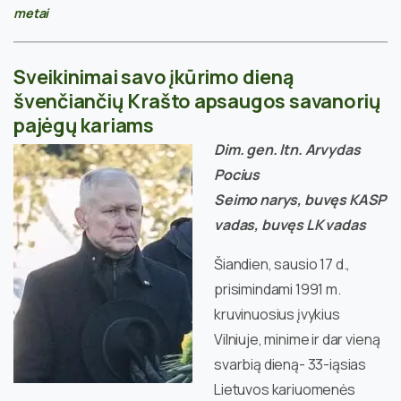
metai
Sveikinimai savo įkūrimo dieną
švenčiančių Krašto apsaugos savanorių
pajėgų kariams
Dim. gen. ltn. Arvydas
Pocius
Seimo narys, buvęs KASP
vadas, buvęs LK vadas
Šiandien, sausio 17 d.,
prisimindami 1991 m.
kruvinuosius įvykius
Vilniuje, minime ir dar vieną
svarbią dieną- 33-iąsias
Lietuvos kariuomenės