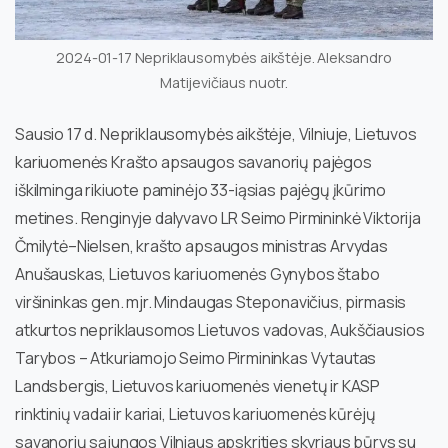
2024-01-17 Nepriklausomybės aikštėje. Aleksandro
Matijevičiaus nuotr.
Sausio 17 d. Nepriklausomybės aikštėje, Vilniuje, Lietuvos
kariuomenės Krašto apsaugos savanorių pajėgos
iškilminga rikiuote paminėjo 33-iąsias pajėgų įkūrimo
metines
. Renginyje dalyvavo LR Seimo Pirmininkė Viktorija
Čmilytė–Nielsen, krašto apsaugos ministras Arvydas
Anušauskas, Lietuvos kariuomenės Gynybos štabo
viršininkas gen. mjr. Mindaugas Steponavičius, pirmasis
atkurtos nepriklausomos Lietuvos vadovas, Aukščiausios
Tarybos – Atkuriamojo Seimo Pirmininkas Vytautas
Landsbergis, Lietuvos kariuomenės vienetų ir KASP
rinktinių vadai ir kariai, Lietuvos kariuomenės kūrėjų
savanorių sąjungos Vilniaus apskrities skyriaus būrys su