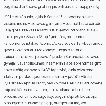
pagaliau didinti savo gretas į jas pritraukiant naująją kartą.
1991 metų Sausio įvykiai ir Sausio 13-oji ypatinga diena
visiems mums – Lietuvos gynėjams – tuomet tauta parodė
valią gintis ir reikalui esant už laisvę atiduoti brangiausią –
savo gyvybę. Sausio 13-oji žymi mūsų modernios
kariuomenės ištakas: tuomet Aukščiausios Tarybos rūmus
gynė ir Savanoriai, ir Mokomojo Junginio karai, o
apibendrinant: visi jie buvo iš pradžių Savanoriai, Lietuvos
gynėjai. Savanoriškumas ir asmeninis apsisprendimas ginti
savo kraštą yra svarbi KASP tapatybė, kurią privalome
išlaikyti ir perduoti jaunesniajai kartai – juk 1918–1920 m.
vykusiose Nepriklausomybės kovose Lietuvos kariuomenė
taip pat kūrėsi iš savanorių ir, kovodama net su trimis
priešais vienu metu, sugebėjo augti ir stiprėti. Lietuvoje,
planuojant Sausumos pajėgų divizijos kūrimą, yra