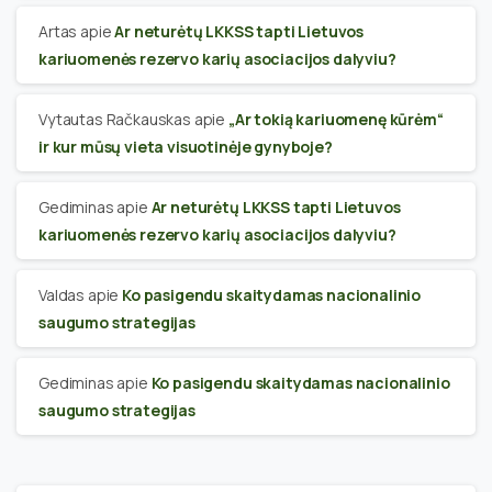
Artas
apie
Ar neturėtų LKKSS tapti Lietuvos
kariuomenės rezervo karių asociacijos dalyviu?
Vytautas Račkauskas
apie
„Ar tokią kariuomenę kūrėm“
ir kur mūsų vieta visuotinėje gynyboje?
Gediminas
apie
Ar neturėtų LKKSS tapti Lietuvos
kariuomenės rezervo karių asociacijos dalyviu?
Valdas
apie
Ko pasigendu skaitydamas nacionalinio
saugumo strategijas
Gediminas
apie
Ko pasigendu skaitydamas nacionalinio
saugumo strategijas