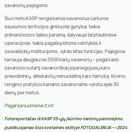
savanorių pajėgoms.
Šiuo metu KASP rengia karius savanorius Lietuvos
sausumos teritorijos ginkluotai gynybai, teikia
priimančiosios šalies paramą, dalyvauja tarptautinėse
operacijose, teikia pagalbą kitoms valstybės ir
savivaldybių institucijoms, vykdo kitas funkcijas. Pajėgose
tarnauja daugiau nei 5500 karių savanorių – pagal kario
savanorio sutartį savanoriškai įsipareigojusių karo
prievolininkų, atliekančių nenuolatinę karo tarnybą. Kovinio
rengimo pratybos kariams savanoriams vyksta apie 30
dienų per metus.
Pagal kariuomene.lt inf.
Fotoreportažas iš KASP 33-ųjų įkūrimo metinių paminėjimo
publikuojamas šios svetainės skiltyje FOTOGALERIJA—>2024