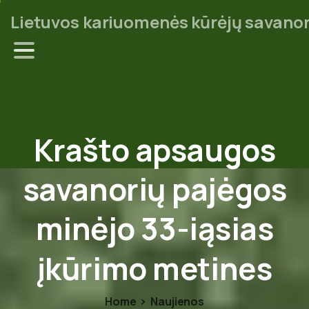
Lietuvos kariuomenės kūrėjų savanor
Krašto
apsaugos
savanorių
pajėgos
minėjo
33-iąsias
įkūrimo
metines
Home
Naujienos