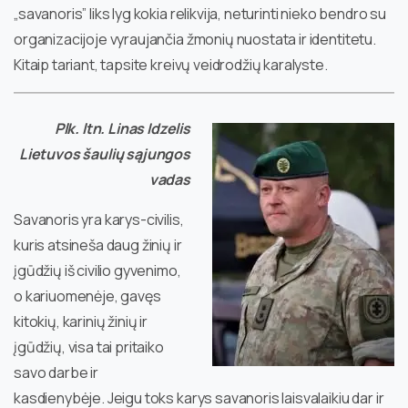
„savanoris” liks lyg kokia relikvija, neturinti nieko bendro su
organizacijoje vyraujančia žmonių nuostata ir identitetu.
Kitaip tariant, tapsite kreivų veidrodžių karalyste.
Plk. ltn. Linas Idzelis
Lietuvos šaulių sąjungos
vadas
Savanoris yra karys-civilis,
kuris atsineša daug žinių ir
įgūdžių iš civilio gyvenimo,
o kariuomenėje, gavęs
kitokių, karinių žinių ir
įgūdžių, visa tai pritaiko
savo darbe ir
kasdienybėje. Jeigu toks karys savanoris laisvalaikiu dar ir