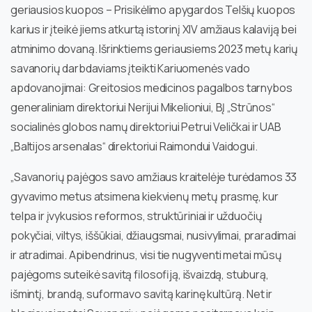
geriausios kuopos – Prisikėlimo apygardos Telšių kuopos
karius ir įteikė jiems atkurtą istorinį XIV amžiaus kalaviją bei
atminimo dovaną. Išrinktiems geriausiems 2023 metų karių
savanorių darbdaviams įteikti Kariuomenės vado
apdovanojimai: Greitosios medicinos pagalbos tarnybos
generaliniam direktoriui Nerijui Mikelioniui, BĮ „Strūnos“
socialinės globos namų direktoriui Petrui Veličkai ir UAB
„Baltijos arsenalas“ direktoriui Raimondui Vaidogui.
„Savanorių pajėgos savo amžiaus kraitelėje turėdamos 33
gyvavimo metus atsimena kiekvienų metų prasmę, kur
telpa ir įvykusios reformos, struktūriniai ir užduočių
pokyčiai, viltys, iššūkiai, džiaugsmai, nusivylimai, praradimai
ir atradimai. Apibendrinus, visi tie nugyventi metai mūsų
pajėgoms suteikė savitą filosofiją, išvaizdą, stuburą,
išmintį, brandą, suformavo savitą karinę kultūrą. Net ir