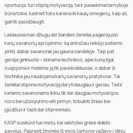
sportuoja, turi stiprią motyvaciją, tai ir pasiekimai tarnyboje
būna tokie, kad net toks kareiva iki kaulų smegenų, kaip aš,
gali tik pasidžiaugti.
Labiausiai man džiugu dėl šiandien ženkliai pagerėjusio
karių savanorių aprūpinimo: ką anksčiau reikėjo patiems
pirkti, dabar savanoriai jau gauna sandėlyje. Taip pat
gerėja ginkluotė – skiriama technikos, apie kurią ilgai
svajojome ir matėme ją tik paveikslėliuose, o dabar ši
technika jau naudojama karių savanorių pratybose. Tai
ženkliai stiprina motyvaciją daryti daugiau ir geriau. Tad ir
kariams savanoriams linkiu tik dar daugiau motyvacijos,
noro bei užsispyrimo eiti pirmyn, tobulinti žinias bei
įgūdžius ir tapti dar stipresniais.
KASP susikūrė tuo metu, kai valstybei grėsė didelis
pavojus. Paprasti žmonės iš visos Lietuvos važiavo į Vilnių