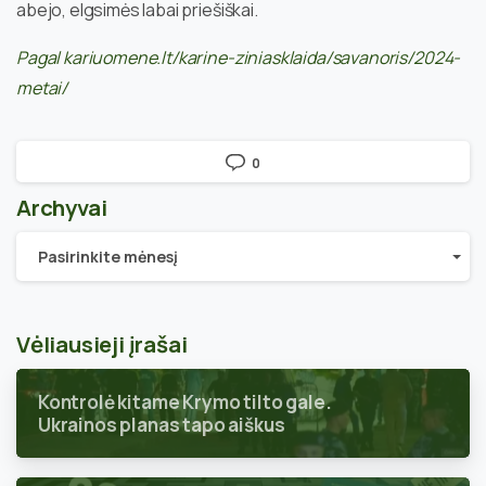
abejo, elgsimės labai priešiškai.
Pagal kariuomene.lt/karine-ziniasklaida/savanoris/2024-
metai/
0
Archyvai
Archyvai
Pasirinkite mėnesį
Vėliausieji įrašai
Kontrolė kitame Krymo tilto gale.
Ukrainos planas tapo aiškus