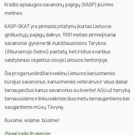
Krašto apsaugos savanorių pajėgų (KASP) įkūrimo
metines.
KASP-SKAT yra pirmasis įstatymu įkurtas Lietuvos
ginkluotųjų pajėgų dalinys. 1991 metais pirmieji kariai
savanoriai gynė ne tik Aukščiausiosios Tarybos
(Atkuriamojo Seimo) pastatą, bet ir kitus svarbius
valstybinius objektus visoje Lietuvos teritorijoje.
Šia proga nuoširdžiai sveikinu Lietuvos kariuomenės
kūrėjus savanorius, kariuomenės veteranus ir visus dabar
tarnaujančius karius savanorius su švente! Ačiū už tarnybą
tarnavusiems ir linkiu sėkmės šiuo metu tarnaujantiems bei
saugantiems mūsų Tėvynę.
Buvome, esame, būsime!
Pagal įrašą fb sienoje