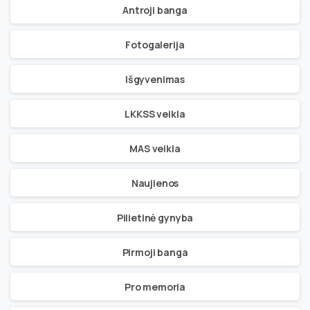
Antroji banga
Fotogalerija
Išgyvenimas
LKKSS veikla
MAS veikla
Naujienos
Pilietinė gynyba
Pirmoji banga
Pro memoria