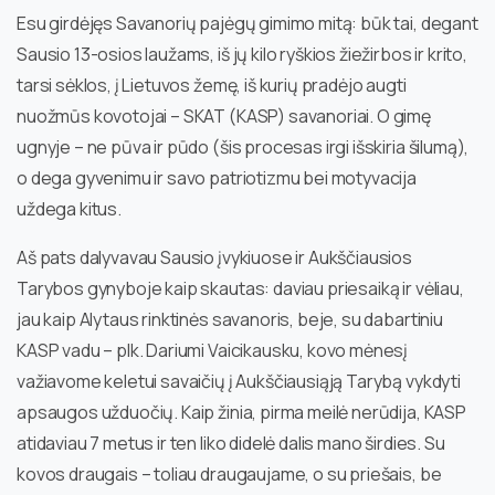
Esu girdėjęs Savanorių pajėgų gimimo mitą: būk tai, degant
Sausio 13-osios laužams, iš jų kilo ryškios žiežirbos ir krito,
tarsi sėklos, į Lietuvos žemę, iš kurių pradėjo augti
nuožmūs kovotojai – SKAT (KASP) savanoriai. O gimę
ugnyje – ne pūva ir pūdo (šis procesas irgi išskiria šilumą),
o dega gyvenimu ir savo patriotizmu bei motyvacija
uždega kitus.
Aš pats dalyvavau Sausio įvykiuose ir Aukščiausios
Tarybos gynyboje kaip skautas: daviau priesaiką ir vėliau,
jau kaip Alytaus rinktinės savanoris, beje, su dabartiniu
KASP vadu – plk. Dariumi Vaicikausku, kovo mėnesį
važiavome keletui savaičių į Aukščiausiąją Tarybą vykdyti
apsaugos užduočių. Kaip žinia, pirma meilė nerūdija, KASP
atidaviau 7 metus ir ten liko didelė dalis mano širdies. Su
kovos draugais – toliau draugaujame, o su priešais, be