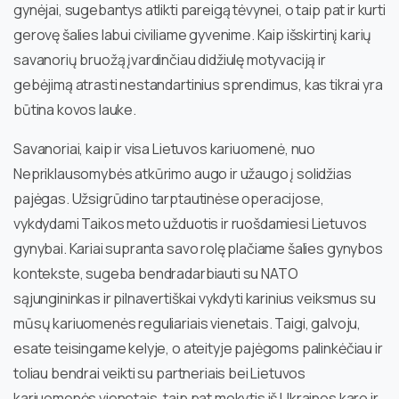
gynėjai, sugebantys atlikti pareigą tėvynei, o taip pat ir kurti
gerovę šalies labui civiliame gyvenime. Kaip išskirtinį karių
savanorių bruožą įvardinčiau didžiulę motyvaciją ir
gebėjimą atrasti nestandartinius sprendimus, kas tikrai yra
būtina kovos lauke.
Savanoriai, kaip ir visa Lietuvos kariuomenė, nuo
Nepriklausomybės atkūrimo augo ir užaugo į solidžias
pajėgas. Užsigrūdino tarptautinėse operacijose,
vykdydami Taikos meto užduotis ir ruošdamiesi Lietuvos
gynybai. Kariai supranta savo rolę plačiame šalies gynybos
kontekste, sugeba bendradarbiauti su NATO
sąjungininkas ir pilnavertiškai vykdyti karinius veiksmus su
mūsų kariuomenės reguliariais vienetais. Taigi, galvoju,
esate teisingame kelyje, o ateityje pajėgoms palinkėčiau ir
toliau bendrai veikti su partneriais bei Lietuvos
kariuomenės vienetais, taip pat mokytis iš Ukrainos karo ir