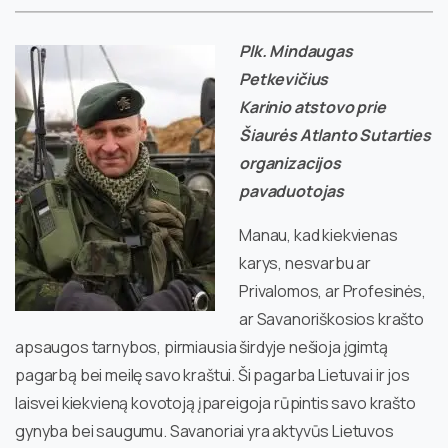
Plk. Mindaugas
Petkevičius
Karinio atstovo prie
Šiaurės Atlanto Sutarties
organizacijos
pavaduotojas
Manau, kad kiekvienas
karys, nesvarbu ar
Privalomos, ar Profesinės,
ar Savanoriškosios krašto
apsaugos tarnybos, pirmiausia širdyje nešioja įgimtą
pagarbą bei meilę savo kraštui. Ši pagarba Lietuvai ir jos
laisvei kiekvieną kovotoją įpareigoja rūpintis savo krašto
gynyba bei saugumu. Savanoriai yra aktyvūs Lietuvos