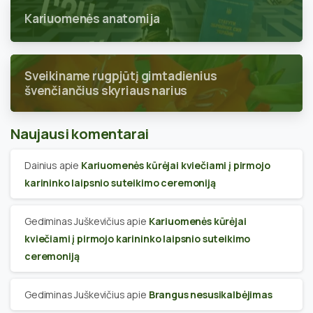
Kariuomenės anatomija
Sveikiname rugpjūtį gimtadienius
švenčiančius skyriaus narius
Naujausi komentarai
Dainius
apie
Kariuomenės kūrėjai kviečiami į pirmojo
karininko laipsnio suteikimo ceremoniją
Gediminas Juškevičius
apie
Kariuomenės kūrėjai
kviečiami į pirmojo karininko laipsnio suteikimo
ceremoniją
Gediminas Juškevičius
apie
Brangus nesusikalbėjimas