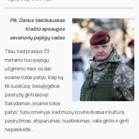
Plk. Darius Vaicikauskas
Krašto apsaugos
savanorių pajėgų vadas
Tikiu, kad praėjus 33
metams nuo pajėgų
užgimimo mes vis dar
esame tokie patys, kaip ką
tik susikūrę: besąlygiškai
pasiryžę ginti laisvę!
Sakydamas „esame tokie
patys“ turiu omenyje, kad mūsų kovinė dvasia ir kultūra,
pasiryžimas, atsparumas, nusiteikimas, valia gintis ir ginti
nepasikeitė…