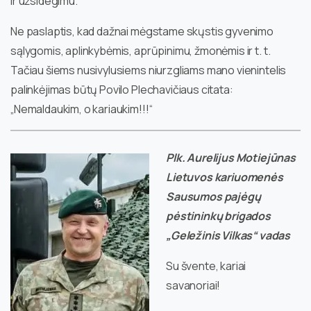
ir užsidegimu.
Ne paslaptis, kad dažnai mėgstame skųstis gyvenimo
sąlygomis, aplinkybėmis, aprūpinimu, žmonėmis ir t. t.
Tačiau šiems nusivylusiems niurzgliams mano vienintelis
palinkėjimas būtų Povilo Plechavičiaus citata:
„Nemaldaukim, o kariaukim!!!“
Plk. Aurelijus Motiejūnas
Lietuvos kariuomenės
Sausumos pajėgų
pėstininkų brigados
„Geležinis Vilkas“ vadas
Su švente, kariai
savanoriai!