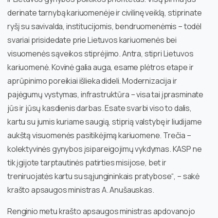
derinate tarnybą kariuomenėje ir civilinę veiklą, stiprinate
ryšį su savivalda, institucijomis, bendruomenėmis – todėl
svariai prisidedate prie Lietuvos kariuomenės bei
visuomenės sąveikos stiprėjimo. Antra, stipri Lietuvos
kariuomenė. Kovinė galia auga, esame plėtros etape ir
aprūpinimo poreikiai išlieka dideli. Modernizacija ir
pajėgumų vystymas, infrastruktūra – visa tai įprasminate
jūs ir jūsų kasdienis darbas. Esate svarbi viso to dalis,
kartu su jumis kuriame saugią, stiprią valstybę ir liudijame
aukštą visuomenės pasitikėjimą kariuomene. Trečia –
kolektyvinės gynybos įsipareigojimų vykdymas. KASP ne
tik įgijote tarptautinės patirties misijose, bet ir
treniruojatės kartu su sąjungininkais pratybose“, – sakė
krašto apsaugos ministras A. Anušauskas.
Renginio metu krašto apsaugos ministras apdovanojo