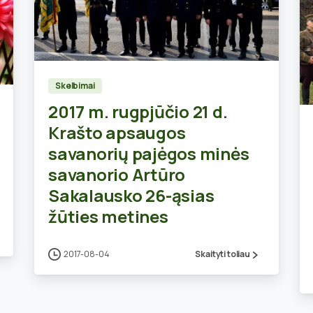
0
Skelbimai
2017 m. rugpjūčio 21 d.
Krašto apsaugos
savanorių pajėgos minės
savanorio Artūro
Sakalausko 26-ąsias
žūties metines
2017-08-04
Skaityti toliau