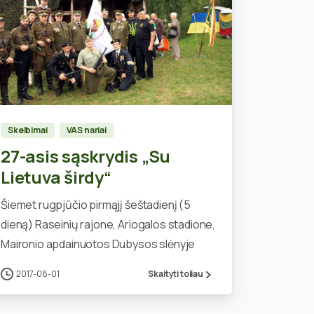
0
Skelbimai
VAS nariai
27-asis sąskrydis „Su
Lietuva širdy“
Šiemet rugpjūčio pirmąjį šeštadienį (5
dieną) Raseinių rajone, Ariogalos stadione,
Maironio apdainuotos Dubysos slėnyje
2017-08-01
Skaityti toliau