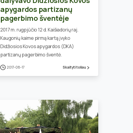
dalyvavo Didžiosios Kovos
apygardos partizanų
pagerbimo šventėje
2017 m. rugpjūčio 12 d. Kaišiadorių raj.
Kaugonių kaime pirmą kartą įvyko
Didžiosios Kovos apygardos (DKA)
partizanų pagerbimo šventė.
2017-08-17
Skaityti toliau