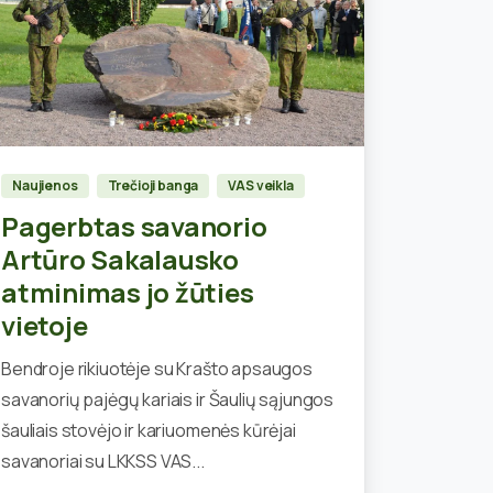
0
Naujienos
Trečioji banga
VAS veikla
Pagerbtas savanorio
Artūro Sakalausko
atminimas jo žūties
vietoje
Bendroje rikiuotėje su Krašto apsaugos
savanorių pajėgų kariais ir Šaulių sąjungos
šauliais stovėjo ir kariuomenės kūrėjai
savanoriai su LKKSS VAS...