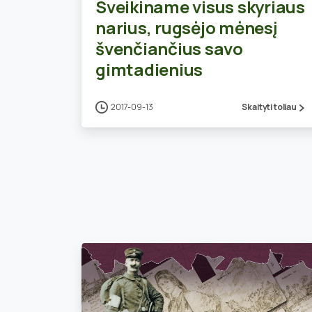
Sveikiname visus skyriaus
narius, rugsėjo mėnesį
švenčiančius savo
gimtadienius
2017-09-13
Skaityti toliau