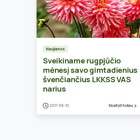
0
Naujienos
Sveikiname rugpjūčio
mėnesį savo gimtadienius
švenčiančius LKKSS VAS
narius
2017-08-10
Skaityti toliau