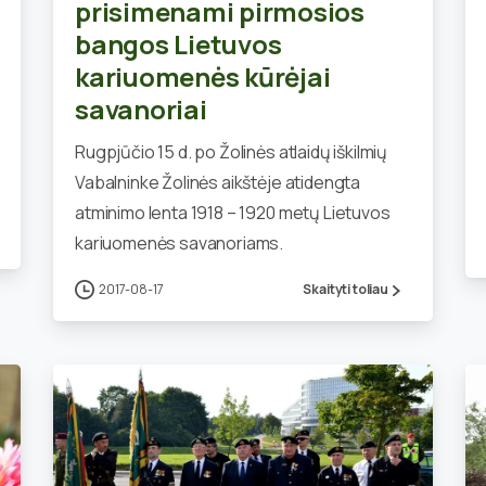
prisimenami pirmosios
bangos Lietuvos
kariuomenės kūrėjai
savanoriai
Rugpjūčio 15 d. po Žolinės atlaidų iškilmių
Vabalninke Žolinės aikštėje atidengta
atminimo lenta 1918 – 1920 metų Lietuvos
kariuomenės savanoriams.
2017-08-17
Skaityti toliau