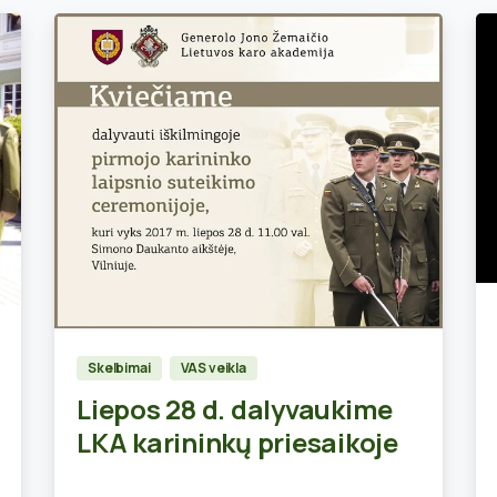
0
Skelbimai
VAS veikla
Liepos 28 d. dalyvaukime
LKA karininkų priesaikoje