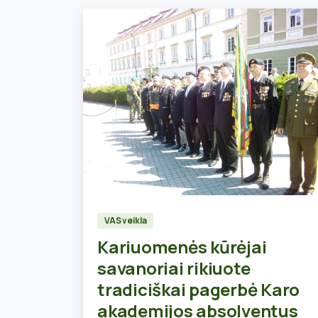
0
VAS veikla
Kariuomenės kūrėjai
savanoriai rikiuote
tradiciškai pagerbė Karo
akademijos absolventus