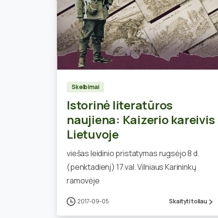
0
Skelbimai
Istorinė literatūros
naujiena: Kaizerio kareivis
Lietuvoje
viešas leidinio pristatymas rugsėjo 8 d.
(penktadienį) 17 val. Vilniaus Karininkų
ramovėje
2017-09-05
Skaityti toliau