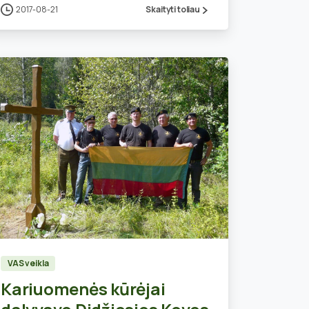
2017-08-21
Skaityti toliau
0
VAS veikla
Kariuomenės kūrėjai