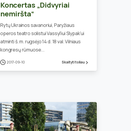
Koncertas „Didvyriai
nemiršta“
Rytų Ukrainos savanoriui, Paryžiaus
operos teatro solistui Vassyl’iui Slypak’ui
atminti š. m. rugsėjo 14 d. 18 val. Vilniaus
kongresų rūmuose...
2017-09-10
Skaityti toliau