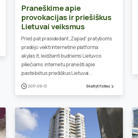
Praneškime apie
provokacijas ir priešiškus
Lietuvai veiksmus
Prieš pat prasidedant „Zapad“ pratyboms
pradėjo veikti internetinė platforma
akylas.lt, leidžianti budriems Lietuvos
piliečiams internetu pranešti apie
pastebėtus priešiškus Lietuvai...
2017-09-13
Skaityti toliau