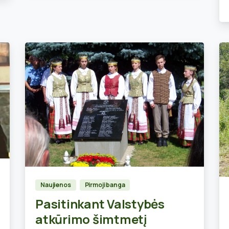
0
Naujienos
Pirmoji banga
Pasitinkant Valstybės
atkūrimo šimtmetį