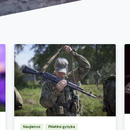
0
Naujienos
Pilietinė gynyba