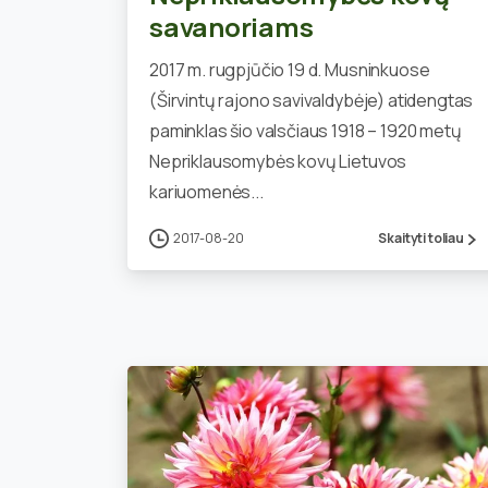
savanoriams
2017 m. rugpjūčio 19 d. Musninkuose
(Širvintų rajono savivaldybėje) atidengtas
paminklas šio valsčiaus 1918 – 1920 metų
Nepriklausomybės kovų Lietuvos
kariuomenės...
2017-08-20
Skaityti toliau