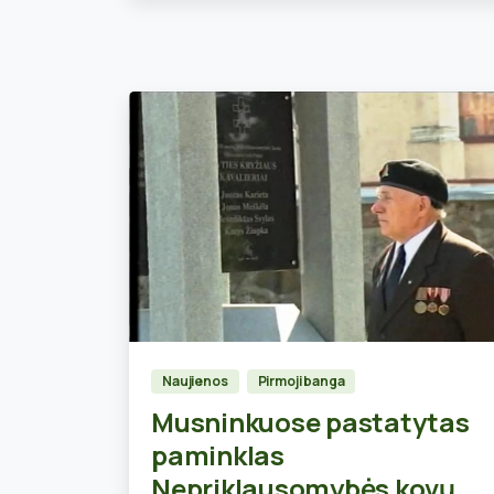
0
Naujienos
Pirmoji banga
Musninkuose pastatytas
paminklas
Nepriklausomybės kovų