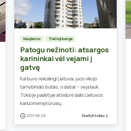
0
Naujienos
Trečioji banga
Patogu nežinoti: atsargos
karininkai vėl vejami į
gatvę
Kai buvo reikalingi Lietuvai, juos viliojo
tarnybiniais butais, o dabar – veja lauk.
Tokioje padėtyje atsidūrė dalis Lietuvos
kariuomenę kūrusių...
2017-08-29
Skaityti toliau