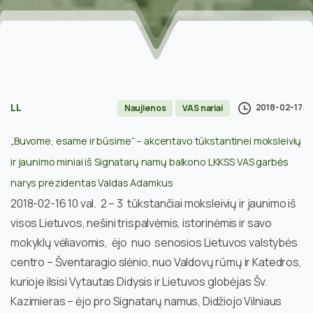
LL
2018-02-17
Naujienos
VAS nariai
„Buvome, esame ir būsime“ – akcentavo tūkstantinei moksleivių
ir jaunimo miniai iš Signatarų namų balkono LKKSS VAS garbės
narys prezidentas Valdas Adamkus
2018-02-16 10 val. 2 – 3 tūkstančiai moksleivių ir jaunimo iš
visos Lietuvos, nešini trispalvėmis, istorinėmis ir savo
mokyklų vėliavomis, ėjo nuo senosios Lietuvos valstybės
centro – Šventaragio slėnio, nuo Valdovų rūmų ir Katedros,
kurioje ilsisi Vytautas Didysis ir Lietuvos globėjas Šv.
Kazimieras – ėjo pro Signatarų namus, Didžiojo Vilniaus