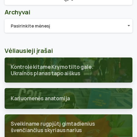
Archyvai
Archyvai
Pasirinkite mėnesį
Vėliausieji įrašai
Kontrolė kitame Krymo tilto gale.
Ukrainos planas tapo aiškus
Kariuomenės anatomija
Sveikiname rugpjūtį gimtadienius
švenčiančius skyriaus narius