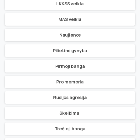
LKKSS veikla
MAS veikla
Naujienos
Pilietinė gynyba
Pirmoji banga
Pro memoria
Rusijos agresija
Skelbimai
Trečioji banga