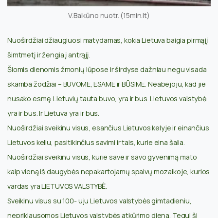
V.Balkūno nuotr. (15min.lt)
Nuoširdžiai džiaugiuosi matydamas, kokia Lietuva baigia pirmąjį
šimtmetį ir žengia į antrąjį.
Šiomis dienomis žmonių lūpose ir širdyse dažniau negu visada
skamba žodžiai – BUVOME, ESAME ir BŪSIME. Neabejoju, kad jie
nusako esmę. Lietuvių tauta buvo, yra ir bus. Lietuvos valstybė
yra ir bus. Ir Lietuva yra ir bus.
Nuoširdžiai sveikinu visus, esančius Lietuvos kelyje ir einančius
Lietuvos keliu, pasitikinčius savimi ir tais, kurie eina šalia.
Nuoširdžiai sveikinu visus, kurie save ir savo gyvenimą mato
kaip vieną iš daugybės nepakartojamų spalvų mozaikoje, kurios
vardas yra LIETUVOS VALSTYBĖ.
Sveikinu visus su 100- uju Lietuvos valstybės gimtadieniu,
nepriklausomos Lietuvos valstybės atkūrimo diena. Tegul ši