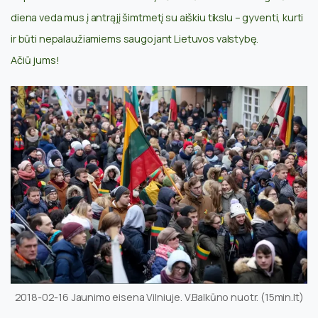
diena veda mus į antrąjį šimtmetį su aiškiu tikslu – gyventi, kurti
ir būti nepalaužiamiems saugojant Lietuvos valstybę.
Ačiū jums!
2018-02-16 Jaunimo eisena Vilniuje. V.Balkūno nuotr. (15min.lt)