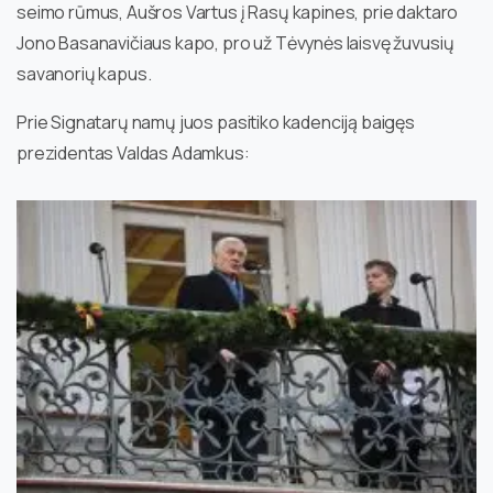
seimo rūmus, Aušros Vartus į Rasų kapines, prie daktaro
Jono Basanavičiaus kapo, pro už Tėvynės laisvę žuvusių
savanorių kapus.
Prie Signatarų namų juos pasitiko kadenciją baigęs
prezidentas Valdas Adamkus: