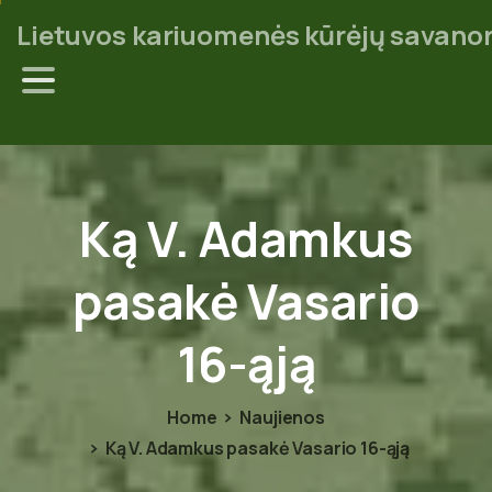
Lietuvos kariuomenės kūrėjų savanor
Ką
V.
Adamkus
pasakė
Vasario
16-ąją
Home
Naujienos
Ką V. Adamkus pasakė Vasario 16-ąją