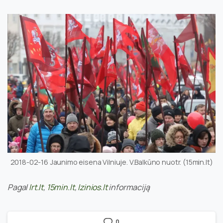
2018-02-16 Jaunimo eisena Vilniuje. V.Balkūno nuotr. (15min.lt)
Pagal
lrt.lt
,
15min.lt
,
lzinios.lt
informaciją
0