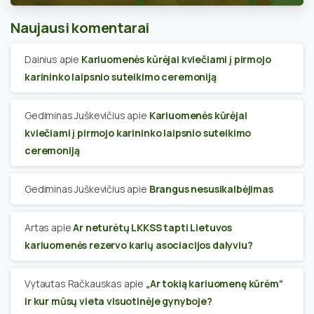
Naujausi komentarai
Dainius
apie
Kariuomenės kūrėjai kviečiami į pirmojo
karininko laipsnio suteikimo ceremoniją
Gediminas Juškevičius
apie
Kariuomenės kūrėjai
kviečiami į pirmojo karininko laipsnio suteikimo
ceremoniją
Gediminas Juškevičius
apie
Brangus nesusikalbėjimas
Artas
apie
Ar neturėtų LKKSS tapti Lietuvos
kariuomenės rezervo karių asociacijos dalyviu?
Vytautas Račkauskas
apie
„Ar tokią kariuomenę kūrėm“
ir kur mūsų vieta visuotinėje gynyboje?