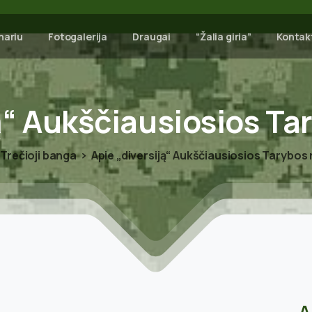
nariu
Fotogalerija
Draugai
“Žalia giria”
Kontak
ą“
Aukščiausiosios
Ta
Trečioji banga
Apie „diversiją“ Aukščiausiosios Tarybo
A