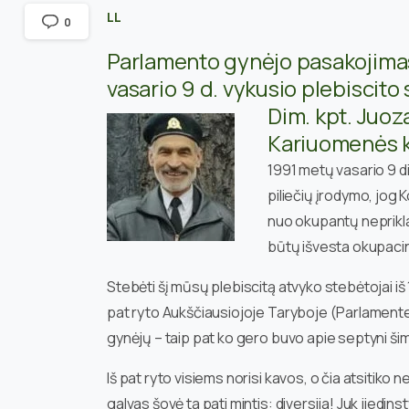
LL
0
Parlamento gynėjo pasakojimas,
vasario 9 d. vykusio plebiscito
Dim. kpt. Juoz
Kariuomenės k
1991 metų vasario 9 d
piliečių įrodymo, jog 
nuo okupantų neprikla
būtų išvesta okupaci
Stebėti šį mūsų plebiscitą atvyko stebėtojai iš 
pat ryto Aukščiausiojoje Taryboje (Parlament
gynėjų – taip pat ko gero buvo apie septyni šim
Iš pat ryto visiems norisi kavos, o čia atsitiko
galvas šovė ta pati mintis: diversija! Juk jiedi