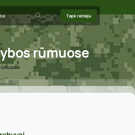
Tapk rėmėju
tai
Search
rybos
rūmuose
s rūmuose
rchyvai