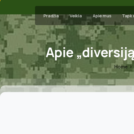
Pradžia
Veikla
Apie mus
Tapk 
Apie
„diversij
Home