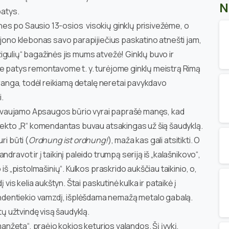
N
patys.
es po Sausio 13-osios visokių ginklų prisivežėme, o
ajono klebonas savo parapijiečius paskatino atnešti jam,
 „žigulių“ bagažinės jis mums atvežė! Ginklų buvo ir
se patys remontavome t. y. turėjome ginklų meistrą Rimą
įranga, todėl reikiamą detalę neretai pavykdavo
i.
vadovaujamo Apsaugos būrio vyrai paprašė manęs, kad
bjekto „R“ komendantas buvau atsakingas už šią šaudyklą.
ri būti (
Ordnung ist ordnung!
), maža kas gali atsitikti. O
ravot ir į taikinį paleido trumpą seriją iš „kalašnikovo“,
iš „pistolmašinių“. Kulkos praskrido aukščiau taikinio, o,
 vis kelia aukštyn. Štai paskutinė kulka ir pataikė į
dentiekio vamzdį, išplėšdama nemažą metalo gabalą.
tų užtvindę visą šaudyklą.
manžetą“, praėjo kokios keturios valandos. Šį įvykį,