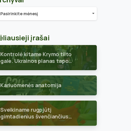
chyvai
Pasirinkite mėnesį
ėliausieji įrašai
Kontrolė kitame Krymo tilto
gale. Ukrainos planas tapo
aiškus
Kariuomenės anatomija
Sveikiname rugpjūtį
gimtadienius švenčiančius
skyriaus narius