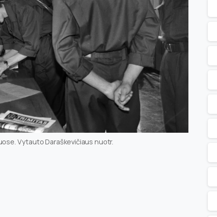
muose. Vytauto Daraškevičiaus nuotr.