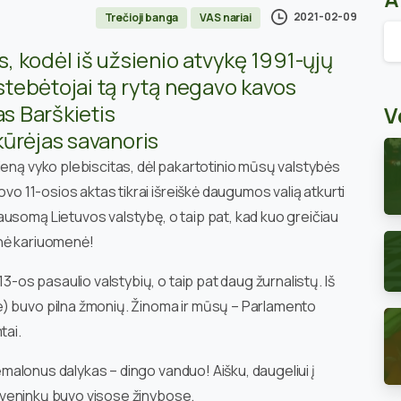
2021-02-09
Trečioji banga
VAS nariai
Ar
 kodėl iš užsienio atvykę 1991-ųjų
 stebėtojai tą rytą negavo kavos
as Barškietis
V
ūrėjas savanoris
ieną vyko plebiscitas, dėl pakartotinio mūsų valstybės
Kovo 11-osios aktas tikrai išreiškė daugumos valią atkurti
usomą Lietuvos valstybę, o taip pat, kad kuo greičiau
nė kariuomenė!
13-os pasaulio valstybių, o taip pat daug žurnalistų. Iš
e) buvo pilna žmonių. Žinoma ir mūsų – Parlamento
tai.
 nemalonus dalykas – dingo vanduo! Aišku, daugeliui į
nstveninkų buvo visose žinybose.