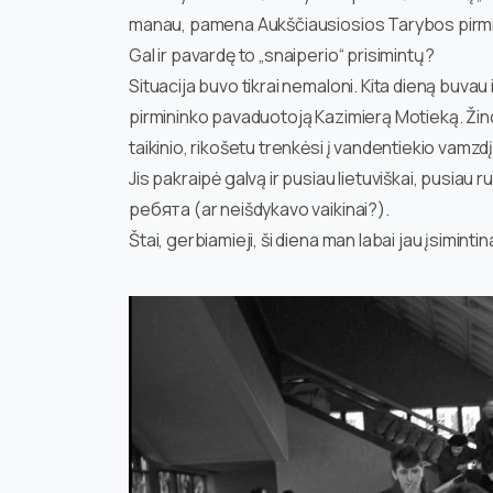
manau, pamena Aukščiausiosios Tarybos pirmi
Gal ir pavardę to „snaiperio“ prisimintų?
Situacija buvo tikrai nemaloni. Kita dieną buva
pirmininko pavaduotoją Kazimierą Motieką. Žin
taikinio, rikošetu trenkėsi į vandentiekio vamzdį
Jis pakraipė galvą ir pusiau lietuviškai, pusiau ru
ребята (ar neišdykavo vaikinai?).
Štai, gerbiamieji, ši diena man labai jau įsimintin