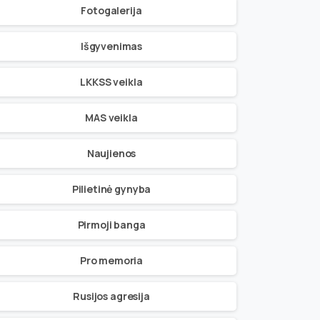
Fotogalerija
Išgyvenimas
LKKSS veikla
MAS veikla
Naujienos
Pilietinė gynyba
Pirmoji banga
Pro memoria
Rusijos agresija