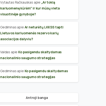
Vytautas Račkauskas
apie
„Ar tokią
kariuomenę kūrėm“ ir kur mūsų vieta
visuotinėje gynyboje?
Gediminas
apie
Ar neturėtų LKKSS tapti
Lietuvos kariuomenės rezervo karių
asociacijos dalyviu?
Valdas
apie
Ko pasigendu skaitydamas
nacionalinio saugumo strategijas
Gediminas
apie
Ko pasigendu skaitydamas
nacionalinio saugumo strategijas
Antroji banga