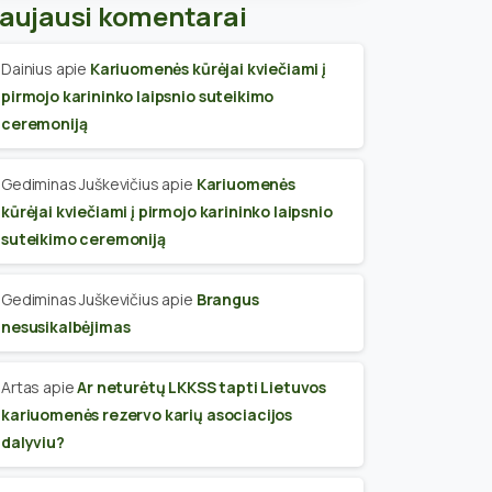
aujausi komentarai
Dainius
apie
Kariuomenės kūrėjai kviečiami į
pirmojo karininko laipsnio suteikimo
ceremoniją
Gediminas Juškevičius
apie
Kariuomenės
kūrėjai kviečiami į pirmojo karininko laipsnio
suteikimo ceremoniją
Gediminas Juškevičius
apie
Brangus
nesusikalbėjimas
Artas
apie
Ar neturėtų LKKSS tapti Lietuvos
kariuomenės rezervo karių asociacijos
dalyviu?