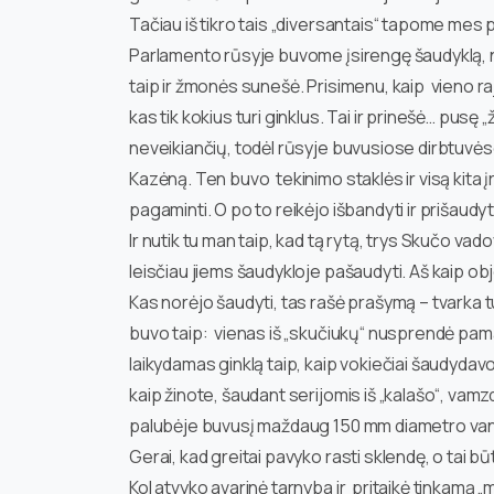
Tačiau iš tikro tais „diversantais“ tapome mes 
Parlamento rūsyje buvome įsirengę šaudyklą, n
taip ir žmonės sunešė. Prisimenu, kaip vieno r
kas tik kokius turi ginklus. Tai ir prinešė… pusę
neveikiančių, todėl rūsyje buvusiose dirbtuvė
Kazėną. Ten buvo tekinimo staklės ir visą kita 
pagaminti. O po to reikėjo išbandyti ir prišaudyt
Ir nutik tu man taip, kad tą rytą, trys Skučo 
leisčiau jiems šaudykloje pašaudyti. Aš kaip o
Kas norėjo šaudyti, tas rašė prašymą – tvarka tu
buvo taip: vienas iš „skučiukų“ nusprendė pamand
laikydamas ginklą taip, kaip vokiečiai šaudydavo 
kaip žinote, šaudant serijomis iš „kalašo“, vamzdį
palubėje buvusį maždaug 150 mm diametro van
Gerai, kad greitai pavyko rasti sklendę, o tai bū
Kol atvyko avarinė tarnyba ir pritaikė tinkamą „