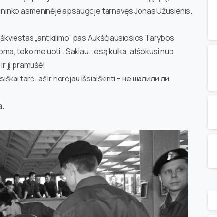
ninko asmeninėje apsaugoje tarnavęs Jonas Užusienis.
u iškviestas „ant kilimo“ pas Aukščiausiosios Tarybos
oma, teko meluoti… Sakiau… esą kulka, atšokusi nuo
 ir jį pramušė!
siškai tarė: aš ir norėjau išsiaiškinti – не шалили ли
a.