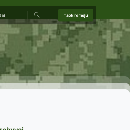
Tapk rėmėju
tai
Search
rchyvai