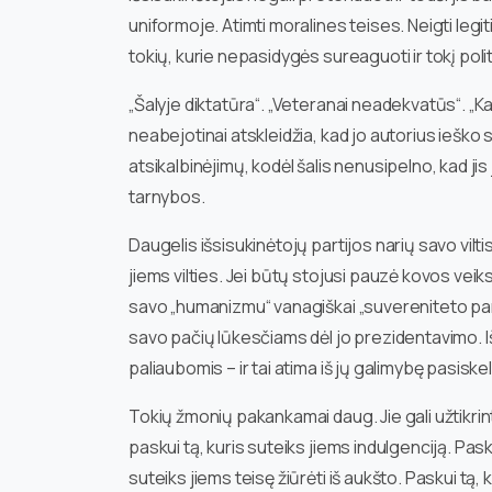
uniformoje. Atimti moralines teises. Neigti legit
tokių, kurie nepasidygės sureaguoti ir tokį polit
„Šalyje diktatūra“. „Veteranai neadekvatūs“. „K
neabejotinai atskleidžia, kad jo autorius ieško s
atsikalbinėjimų, kodėl šalis nenusipelno, kad jis
tarnybos.
Daugelis išsisukinėtojų partijos narių savo vilt
jiems vilties. Jei būtų stojusi pauzė kovos vei
savo „humanizmu“ vanagiškai „suvereniteto partij
savo pačių lūkesčiams dėl jo prezidentavimo. Iš
paliaubomis – ir tai atima iš jų galimybę pasiskel
Tokių žmonių pakankamai daug. Jie gali užtikrinti
paskui tą, kuris suteiks jiems indulgenciją. Pasku
suteiks jiems teisę žiūrėti iš aukšto. Paskui tą, 