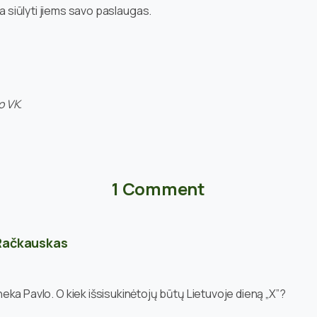
da siūlyti jiems savo paslaugas.
o VK.
1 Comment
Račkauskas
neka Pavlo. O kiek išsisukinėtojų būtų Lietuvoje dieną „X”?