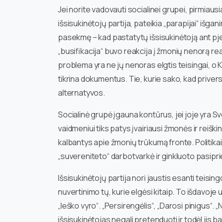
Jei norite vadovauti socialinei grupei, pirmiausia
išsisukinėtojų partija, pateikia „parapijai“ išgan
pasekmę – kad pastatytų išsisukinėtoją ant pjedes
„busifikacija“ buvo reakcija į žmonių nenorą rea
problema yra ne jų nenoras elgtis teisingai, o Ki
tikrina dokumentus. Tie, kurie sako, kad priver
alternatyvos.
Socialinė grupė įgauna kontūrus, jei joje yra Sv
vaidmeniui tiks patys įvairiausi žmonės ir reiškin
kalbantys apie žmonių trūkumą fronte. Politikai,
„suvereniteto“ darbotvarkė ir ginkluoto pasipri
Išsisukinėtojų partija nori jaustis esanti teising
nuvertinimo tų, kurie elgėsi kitaip. To išdavoje
„Ieško vyro“. „Persirengėlis“, „Darosi pinigus“. „No
išsisukinėtojas negali pretenduoti ir todėl jis 