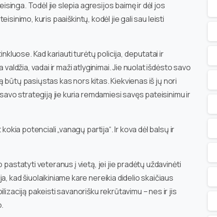
eisinga. Todėl jie slepia agresijos baimę ir dėl jos
iteisinimo, kuris paaiškintų, kodėl jie gali sau leisti
nkluose. Kad kariauti turėtų policija, deputatai ir
 valdžia, vadai ir maži atlyginimai. Jie nuolat išdėsto savo
ntą būtų pasiųstas kas nors kitas. Kiekvienas iš jų nori
 savo strategiją jie kuria remdamiesi savęs pateisinimu ir
kokia potenciali „vanagų partija“. Ir kova dėl balsų ir
 pastatyti veteranus į vietą, jei jie pradėtų uždavinėti
, kad šiuolaikiniame kare nereikia didelio skaičiaus
lizaciją pakeisti savanorišku rekrūtavimu – nes ir jis
o.