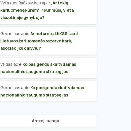
Vytautas Račkauskas
apie
„Ar tokią
kariuomenę kūrėm“ ir kur mūsų vieta
visuotinėje gynyboje?
Gediminas
apie
Ar neturėtų LKKSS tapti
Lietuvos kariuomenės rezervo karių
asociacijos dalyviu?
Valdas
apie
Ko pasigendu skaitydamas
nacionalinio saugumo strategijas
Gediminas
apie
Ko pasigendu skaitydamas
nacionalinio saugumo strategijas
Antroji banga