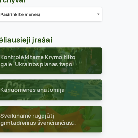
chyvai
Pasirinkite mėnesį
ėliausieji įrašai
Kontrolė kitame Krymo tilto
gale. Ukrainos planas tapo
aiškus
Kariuomenės anatomija
Sveikiname rugpjūtį
gimtadienius švenčiančius
skyriaus narius