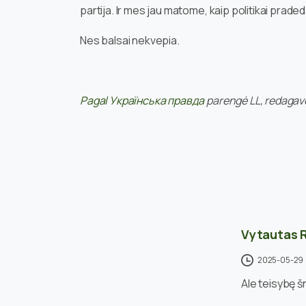
partija. Ir mes jau matome, kaip politikai prade
Nes balsai nekvepia.
Pagal Українська правда
parengė LL, redagav
Vytautas 
2025-05-29
Ale teisybę š