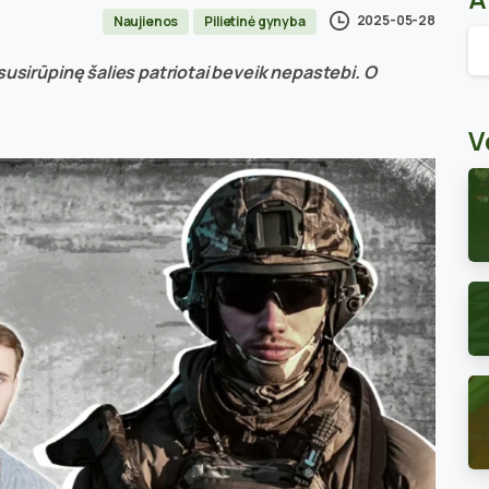
2025-05-28
Naujienos
Pilietinė gynyba
Ar
susirūpinę šalies patriotai beveik nepastebi. O
V