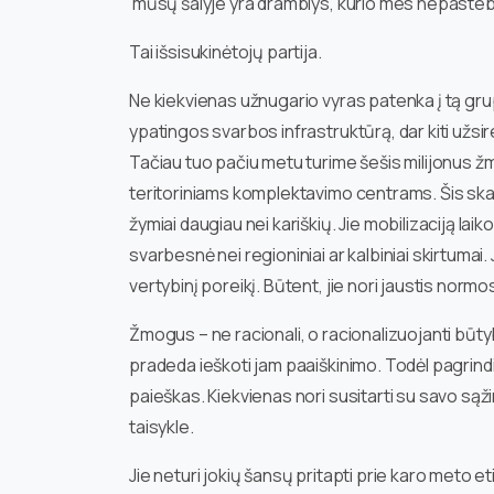
mūsų šalyje yra dramblys, kurio mes nepaste
Tai išsisukinėtojų partija.
Ne kiekvienas užnugario vyras patenka į tą gru
ypatingos svarbos infrastruktūrą, dar kiti užsire
Tačiau tuo pačiu metu turime šešis milijonus 
teritoriniams komplektavimo centrams. Šis skaiči
žymiai daugiau nei kariškių. Jie mobilizaciją la
svarbesnė nei regioniniai ar kalbiniai skirtumai. 
vertybinį poreikį. Būtent, jie nori jaustis normo
Žmogus – ne racionali, o racionalizuojanti būty
pradeda ieškoti jam paaiškinimo. Todėl pagrindi
paieškas. Kiekvienas nori susitarti su savo sąži
taisykle.
Jie neturi jokių šansų pritapti prie karo meto et