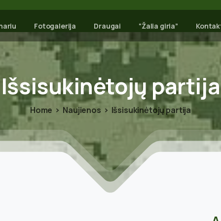
nariu
Fotogalerija
Draugai
“Žalia giria”
Kontak
Išsisukinėtojų
partija
Home
Naujienos
Išsisukinėtojų partija
A