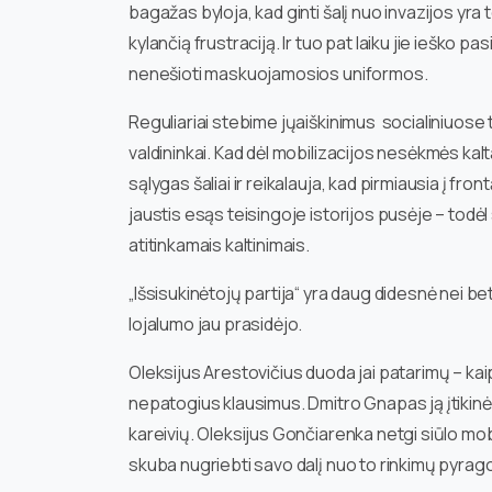
bagažas byloja, kad ginti šalį nuo invazijos yra t
kylančią frustraciją. Ir tuo pat laiku jie ieško pas
nenešioti maskuojamosios uniformos.
Reguliariai stebime jųaiškinimus socialiniuose ti
valdininkai. Kad dėl mobilizacijos nesėkmės kalta
sąlygas šaliai ir reikalauja, kad pirmiausia į fro
jaustis esąs teisingoje istorijos pusėje – todėl
atitinkamais kaltinimais.
„Išsisukinėtojų partija“ yra daug didesnė nei bet 
lojalumo jau prasidėjo.
Oleksijus Arestovičius duoda jai patarimų – kaip
nepatogius klausimus. Dmitro Gnapas ją įtikinėja
kareivių. Oleksijus Gončiarenka netgi siūlo mobi
skuba nugriebti savo dalį nuo to rinkimų pyrag