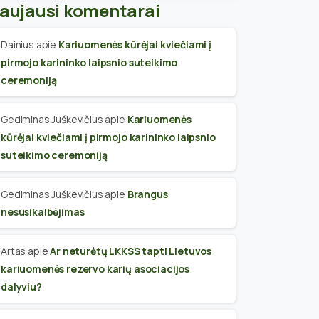
aujausi komentarai
Dainius
apie
Kariuomenės kūrėjai kviečiami į
pirmojo karininko laipsnio suteikimo
ceremoniją
Gediminas Juškevičius
apie
Kariuomenės
kūrėjai kviečiami į pirmojo karininko laipsnio
suteikimo ceremoniją
Gediminas Juškevičius
apie
Brangus
nesusikalbėjimas
Artas
apie
Ar neturėtų LKKSS tapti Lietuvos
kariuomenės rezervo karių asociacijos
dalyviu?