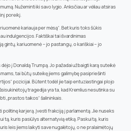
imumą. Nužeminti iki savo lygio. Anksčiau ar vėliau atsiras
inį poreikį.
ariuomenė kariauja per mėsą“. Bet kuris toks šūkis
au indulgencijos. Faktiškai tai išvardinimas
 ją gintų, kariuomenė – jo pastangų, o kariškiai – jo
is dėjo į Donaldą Trumpą. Jo pažadai užbaigti karą suteikė
ksmams, tai būtų suteikę jiems galimybę pasipriešinti
os“ pozicijai. Būtent todėl jie taip entuziastingai plojo
sisukinėtojų tragedija yra ta, kad Kremlius nesutinka su
bti „prastos taikos“ šalininkais.
 politinę karjerą. Įvesti frakciją į parlamentą. Jie nuseks
i tą, kuris pasiūlys alternatyvią etiką. Paskui tą, kuris
kuris leis jiems laikyti save nugalėtojų, o ne pralaimėtojų