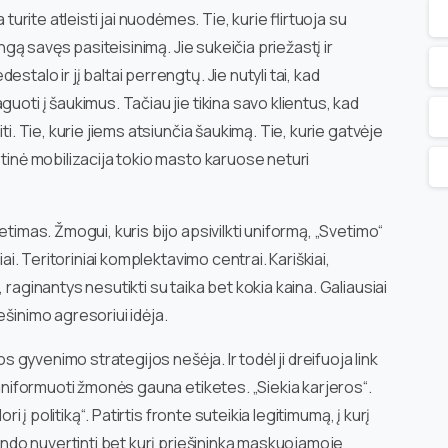
 turite atleisti jai nuodėmes. Tie, kurie flirtuoja su
ingą savęs pasiteisinimą. Jie sukeičia priežastį ir
talo ir jį baltai perrengtų. Jie nutyli tai, kad
guoti į šaukimus. Tačiau jie tikina savo klientus, kad
ti. Tie, kurie jiems atsiunčia šaukimą. Tie, kurie gatvėje
stinė mobilizacija tokio masto karuose neturi
etimas. Žmogui, kuris bijo apsivilkti uniformą, „Svetimo“
iai. Teritoriniai komplektavimo centrai. Kariškiai,
 raginantys nesutikti su taika bet kokia kaina. Galiausiai
ešinimo agresoriui idėja.
os gyvenimo strategijos nešėja. Ir todėl ji dreifuoja link
 uniformuoti žmonės gauna etiketes. „Siekia karjeros“.
ri į politiką“. Patirtis fronte suteikia legitimumą, į kurį
bando nuvertinti bet kurį priešininką maskuojamoje