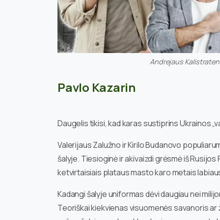
Andrejaus Kalistraten
Pavlo Kazarin
Daugelis tikisi, kad karas sustiprins Ukrainos „v
Valerijaus Zalužno ir Kirilo Budanovo populiaru
šalyje. Tiesioginė ir akivaizdi grėsmė iš Rusijos 
ketvirtaisiais plataus masto karo metais labiau
Kadangi šalyje uniformas dėvi daugiau nei milijo
Teoriškai kiekvienas visuomenės savanoris ar žin