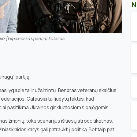
N
ko (Українська правда) koliažas
anagų“ partiją.
mas lyg apie tai ir užsimintų. Bendras veteranų skaičius
Federacijos. Galiausiai tai liudytų faktas, kad
siai pasitikima Ukrainos ginkluotosiomis pajėgomis.
nas žmonių, toks scenarijus iš tiesų atrodo tikėtinas.
iasklaidos karys gali patraukti į politiką. Bet taip pat