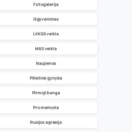
Fotogalerija
Išgyvenimas
LKKSS veikla
MAS veikla
Naujienos
Pilietinė gynyba
Pirmoji banga
Pro memoria
Rusijos agresija