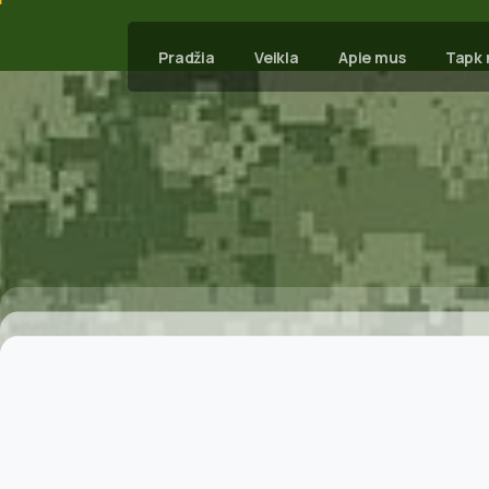
Pradžia
Veikla
Apie mus
Tapk 