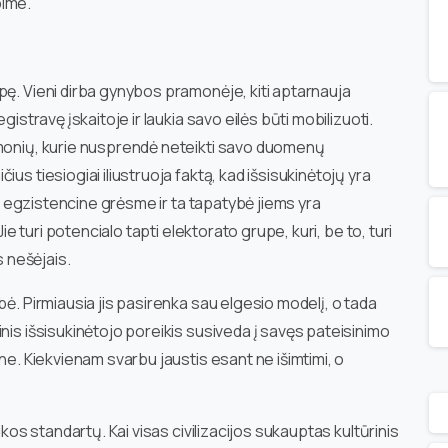
bime.
pę. Vieni dirba gynybos pramonėje, kiti aptarnauja
gistravę įskaitoje ir laukia savo eilės būti mobilizuoti.
žmonių, kurie nusprendė neteikti savo duomenų
us tiesiogiai iliustruoja faktą, kad išsisukinėtojų yra
iko egzistencine grėsme ir ta tapatybė jiems yra
Jie turi potencialo tapti elektorato grupe, kuri, be to, turi
s nešėjais.
bė. Pirmiausia jis pasirenka sau elgesio modelį, o tada
nis išsisukinėtojo poreikis susiveda į savęs pateisinimo
ne. Kiekvienam svarbu jaustis esant ne išimtimi, o
ikos standartų. Kai visas civilizacijos sukauptas kultūrinis