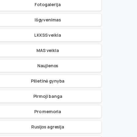
Fotogalerija
Išgyvenimas
LKKSS veikla
MAS veikla
Naujienos
Pilietinė gynyba
Pirmoji banga
Pro memoria
Rusijos agresija