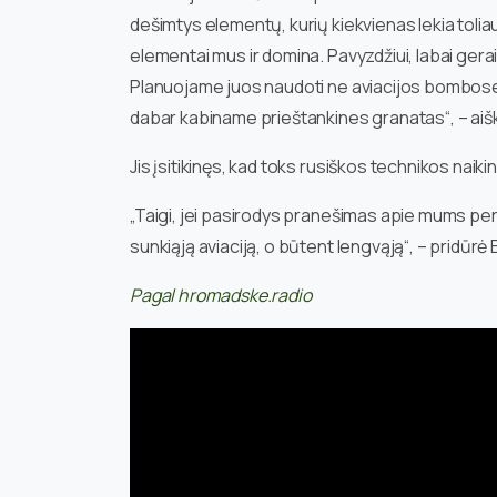
dešimtys elementų, kurių kiekvienas lekia toliau i
elementai mus ir domina. Pavyzdžiui, labai gera
Planuojame juos naudoti ne aviacijos bombose, o
dabar kabiname prieštankines granatas“, – aiš
Jis įsitikinęs, kad toks rusiškos technikos nai
„Taigi, jei pasirodys pranešimas apie mums p
sunkiąją aviaciją, o būtent lengvąją“, – pridūrė
Pagal hromadske.radio