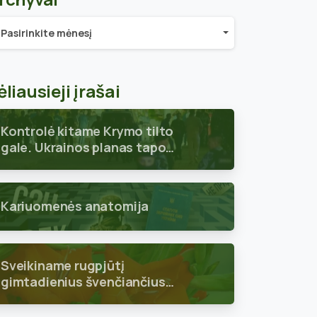
chyvai
Pasirinkite mėnesį
ėliausieji įrašai
Kontrolė kitame Krymo tilto
gale. Ukrainos planas tapo
aiškus
Kariuomenės anatomija
Sveikiname rugpjūtį
gimtadienius švenčiančius
skyriaus narius