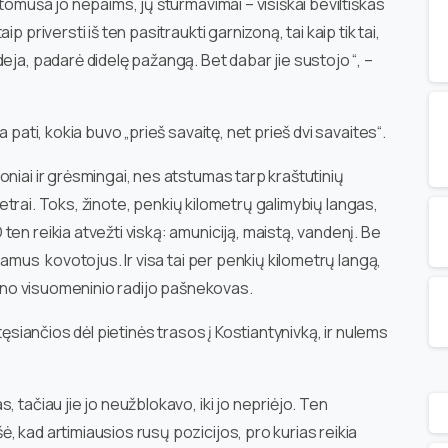
tomuša jo nepaims, jų šturmavimai – visiškai beviltiškas
 priversti iš ten pasitraukti garnizoną, tai kaip tik tai,
eja, padarė didelę pažangą. Bet dabar jie sustojo “, –
 pati, kokia buvo „prieš savaitę, net prieš dvi savaites“.
niai ir grėsmingai, nes atstumas tarp kraštutinių
lometrai. Toks, žinote, penkių kilometrų galimybių langas,
en reikia atvežti viską: amuniciją, maistą, vandenį. Be
jamus kovotojus. Ir visa tai per penkių kilometrų langą,
škino visuomeninio radijo pašnekovas.
tęsiančios dėl pietinės trasos į Kostiantynivką, ir nulems
 tačiau jie jo neužblokavo, iki jo nepriėjo. Ten
 kad artimiausios rusų pozicijos, pro kurias reikia