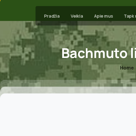
Pradžia
Veikla
Apie mus
Tapk 
Bachmuto
Home