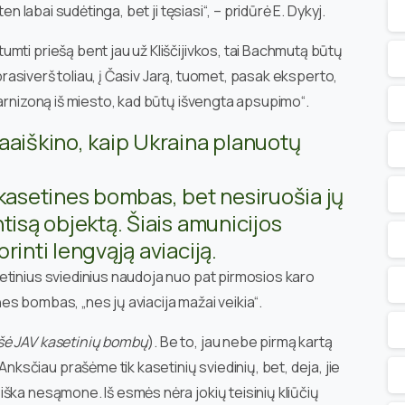
en labai sudėtinga, bet ji tęsiasi“, – pridūrė E. Dykyj.
mti priešą bent jau už Kliščijivkos, tai Bachmutą būtų
 prasiverš toliau, į Časiv Jarą, tuomet, pasak eksperto,
garnizoną iš miesto, kad būtų išvengta apsupimo“.
aaiškino, kaip Ukraina planuotų
 kasetines bombas, bet nesiruošia jų
tisą objektą. Šiais amunicijos
rinti lengvąją aviaciją.
etinius sviedinius naudoja nuo pat pirmosios karo
ines bombas, „nes jų aviacija mažai veikia“.
šė JAV kasetinių bombų
). Be to, jau nebe pirmą kartą
sčiau prašėme tik kasetinių sviedinių, bet, deja, jie
ška nesąmone. Iš esmės nėra jokių teisinių kliūčių