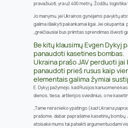
pravažiuoti, yra už 400 metrų. Žodžiu, logistika t
Jo manymu, jei Ukrainos gynėjams pavyktų atstu
galima išlaikyti pakankamai ilgai. Jei okupantai
„greičiausiai bus priimtas sprendimas išvesti 
Be kitų klausimų Evgen Dykyj p
panaudoti kasetines bombas.
Ukraina prašo JAV perduoti jai
panaudoti prieš rusus kaip vien
elementais galima žymiai sustip
E. Dykyj pažymėjo, kad Rusijos kariuomenė kas
dienos, tiesa, artilerijos sviedinius, o ne kaset
„Tame nėra nieko ypatingo (
kad Ukraina papra
prašome, dabar paprašėme kasetinių bombų. Ank
atsisakė mums tai pateikti argumentuodami visi