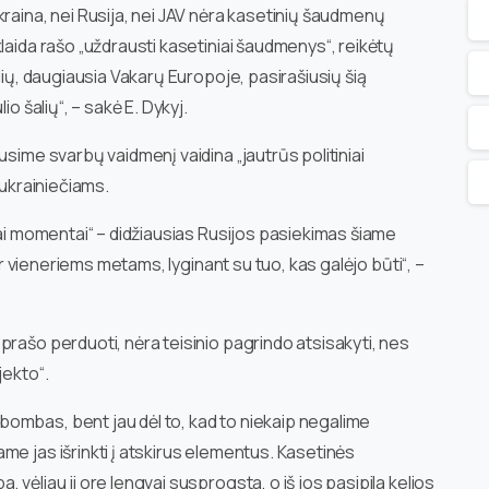
Ukraina, nei Rusija, nei JAV nėra kasetinių šaudmenų
laida rašo „uždrausti kasetiniai šaudmenys“, reikėtų
lių, daugiausia Vakarų Europoje, pasirašiusių šią
o šalių“, – sakė E. Dykyj.
usime svarbų vaidmenį vaidina „jautrūs politiniai
 ukrainiečiams.
iai momentai“ – didžiausias Rusijos pasiekimas šiame
dar vieneriems metams, lyginant su tuo, kas galėjo būti“, –
prašo perduoti, nėra teisinio pagrindo atsisakyti, nes
jekto“.
ombas, bent jau dėl to, kad to niekaip negalime
me jas išrinkti į atskirus elementus. Kasetinės
vėliau ji ore lengvai susprogsta, o iš jos pasipila kelios