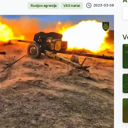
2023-03-08
Rusijos agresija
VAS nariai
Ar
V