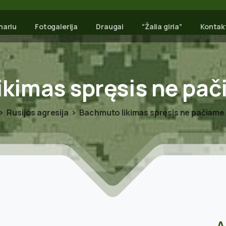
nariu
Fotogalerija
Draugai
“Žalia giria”
Kontak
likimas
spręsis
ne
pač
Rusijos agresija
Bachmuto likimas spręsis ne pačiame
A