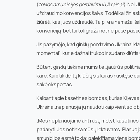
(
tokios amunicijos perdavimui Ukrainai
). Nei 
uždraudimo konvencijos šalys. Todėl kai žiniask
žiūrėti, kas juos uždraudė. Taip, yra nemažai ša
konvenciją, bet tai toli gražu net ne pusė pasauli
Jis pažymėjo, kad ginklų perdavimo Ukrainai kla
momentai“, kurie dažnai trukdo ir sudaro kliūtis
Būtent ginklų tiekime mums tie „jautrūs politin
kare. Kaip tik dėl tų kliūčių šis karas nusitęsė 
sakė ekspertas.
Kalbant apie kasetines bombas, kurias Kijevas 
Ukraina „neplanuoja jų naudoti kaip vientiso ob
„Mes neplanuojame ant rusų mėtyti kasetines b
padaryti. Jos netinka mūsų lėktuvams. Planuoja
amunicijos esmė tokia: paleidžiama viena bomba, 