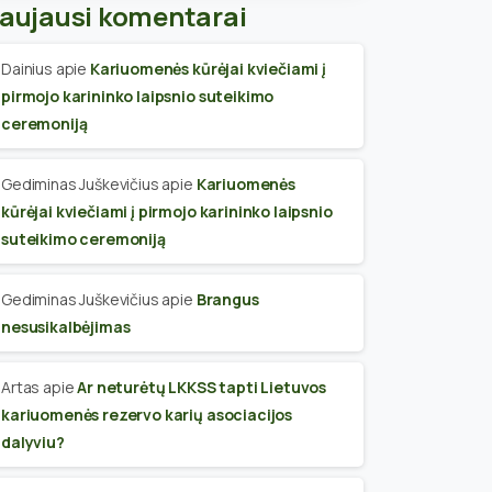
aujausi komentarai
Dainius
apie
Kariuomenės kūrėjai kviečiami į
pirmojo karininko laipsnio suteikimo
ceremoniją
Gediminas Juškevičius
apie
Kariuomenės
kūrėjai kviečiami į pirmojo karininko laipsnio
suteikimo ceremoniją
Gediminas Juškevičius
apie
Brangus
nesusikalbėjimas
Artas
apie
Ar neturėtų LKKSS tapti Lietuvos
kariuomenės rezervo karių asociacijos
dalyviu?