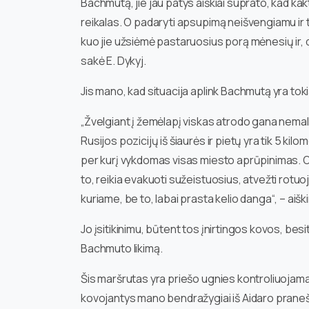
Bachmutą, jie jau patys aiškiai suprato, kad kak
reikalas. O padaryti apsupimą neišvengiamu ir taip
kuo jie užsiėmė pastaruosius porą mėnesių ir, d
sakė E. Dykyj.
Jis mano, kad situacija aplink Bachmutą yra tokia
„Žvelgiant į žemėlapį viskas atrodo gana nemalo
Rusijos pozicijų iš šiaurės ir pietų yra tik 5 ki
per kurį vykdomas visas miesto aprūpinimas. O t
to, reikia evakuoti sužeistuosius, atvežti rotuo
kuriame, be to, labai prasta kelio danga“, – ai
Jo įsitikinimu, būtent tos įnirtingos kovos, besi
Bachmuto likimą.
Šis maršrutas yra priešo ugnies kontroliuojamas,
kovojantys mano bendražygiai iš Aidaro pranešė,