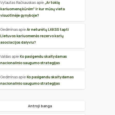
Vytautas Račkauskas
apie
„Ar tokią
kariuomenę kūrėm“ ir kur mūsų vieta
visuotinėje gynyboje?
Gediminas
apie
Ar neturėtų LKKSS tapti
Lietuvos kariuomenės rezervo karių
asociacijos dalyviu?
Valdas
apie
Ko pasigendu skaitydamas
nacionalinio saugumo strategijas
Gediminas
apie
Ko pasigendu skaitydamas
nacionalinio saugumo strategijas
Antroji banga