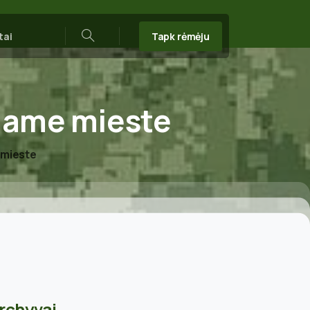
Tapk rėmėju
tai
Search
iame
mieste
 mieste
rchyvai