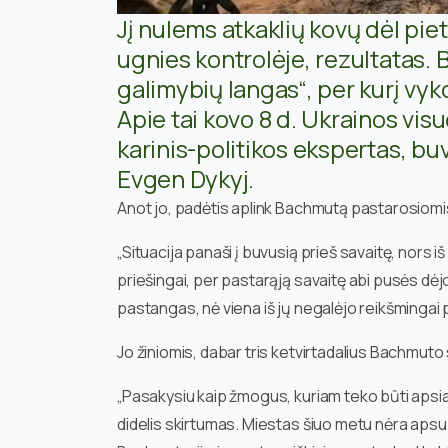
Jį nulems atkaklių kovų dėl piet
ugnies kontrolėje, rezultatas. 
galimybių langas“, per kurį vyk
Apie tai kovo 8 d. Ukrainos vis
karinis-politikos ekspertas, b
Evgen Dykyj.
Anot jo, padėtis aplink Bachmutą pastarosiomi
„Situacija panaši į buvusią prieš savaitę, nors iš
priešingai, per pastarąją savaitę abi pusės dė
pastangas, nė viena iš jų negalėjo reikšmingai 
Jo žiniomis, dabar tris ketvirtadalius Bachmuto
„Pasakysiu kaip žmogus, kuriam teko būti apsiaus
didelis skirtumas. Miestas šiuo metu nėra aps