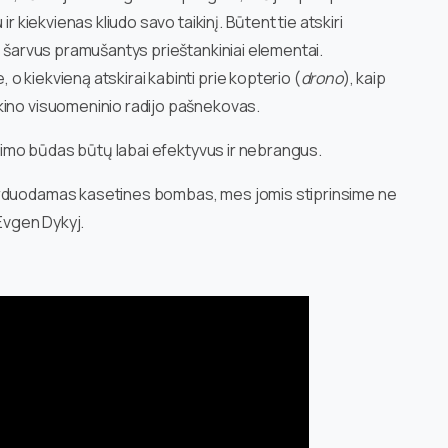
r kiekvienas kliudo savo taikinį. Būtent tie atskiri
i šarvus pramušantys prieštankiniai elementai.
 kiekvieną atskirai kabinti prie kopterio (
drono
), kaip
kino visuomeninio radijo pašnekovas.
kinimo būdas būtų labai efektyvus ir nebrangus.
erduodamas kasetines bombas, mes jomis stiprinsime ne
 Evgen Dykyj.