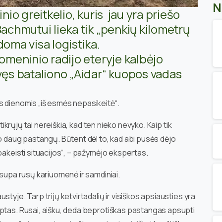
N
inio greitkelio, kuris jau yra priešo
Bachmutui lieka tik „penkių kilometrų
doma visa logistika
.
uomeninio radijo eteryje kalbėjo
uvęs bataliono „Aidar“ kuopos vadas
s dienomis „iš esmės nepasikeitė“.
 tikrųjų tai nereiškia, kad ten nieko nevyko. Kaip tik
jo daug pastangų. Būtent dėl to, kad abi pusės dėjo
pakeisti situacijos“, – pažymėjo ekspertas.
 supa rusų kariuomenė ir samdiniai.
tyje. Tarp trijų ketvirtadalių ir visiškos apsiausties yra
uptas. Rusai, aišku, deda beprotiškas pastangas apsupti