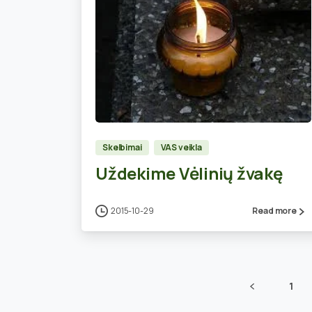
0
Skelbimai
VAS veikla
Uždekime Vėlinių žvakę
2015-10-29
Read more
1