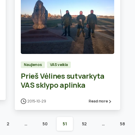
0
Naujienos
VAS veikla
Prieš Vėlines sutvarkyta
VAS sklypo aplinka
2015-10-29
Read more
2
…
50
51
52
…
58