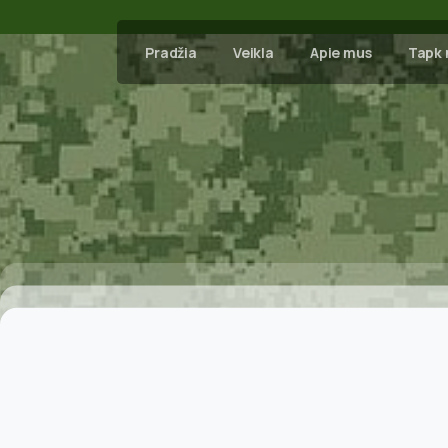
Pradžia
Veikla
Apie mus
Tapk 