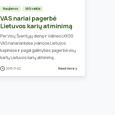
Naujienos
VAS veikla
VAS nariai pagerbė
Lietuvos karių atminimą
Per Visų Šventųjų dieną ir Vėlines LKKSS
VAS nariai lankėse įvairiose Lietuvos
kapinėse ir pagal galimybes pagerbė visų
kartų Lietuvos karių atminimą...
2015-11-02
Read more