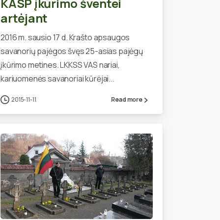
KASP įkūrimo šventei
artėjant
2016 m. sausio 17 d. Krašto apsaugos
savanorių pajėgos švęs 25-asias pajėgų
įkūrimo metines. LKKSS VAS nariai,
kariuomenės savanoriai kūrėjai...
2015-11-11
Read more
0