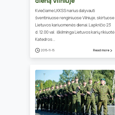
dieną Vilniuje
Kviečiame LKKSS narius dalyvauti
šventiniuose renginiuose Vilniuje, skirtuose
Lietuvos kariuomenės dienai. Lapkričio 23
d. 12.00 val. iškilminga Lietuvos karių rikiuotė
Katedros...
2015-11-15
Read more
0