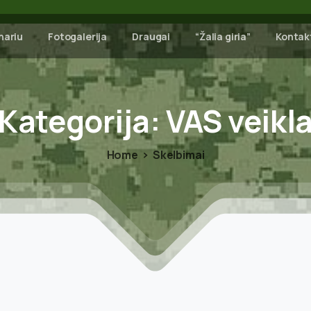
nariu
Fotogalerija
Draugai
“Žalia giria”
Kontak
Kategorija:
VAS
veikl
Home
Skelbimai