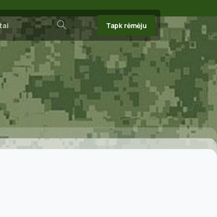
Tapk rėmėju
tai
Search
a