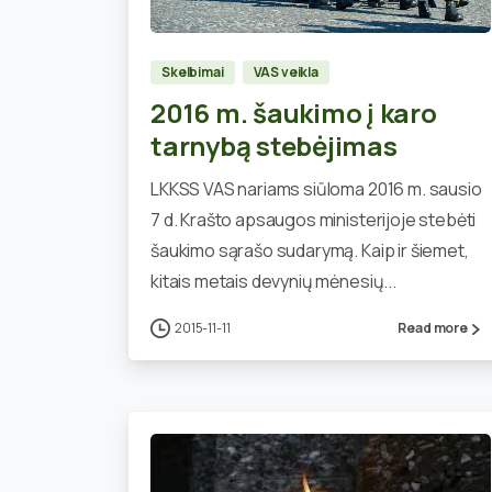
Skelbimai
VAS veikla
2016 m. šaukimo į karo
tarnybą stebėjimas
LKKSS VAS nariams siūloma 2016 m. sausio
7 d. Krašto apsaugos ministerijoje stebėti
šaukimo sąrašo sudarymą. Kaip ir šiemet,
kitais metais devynių mėnesių...
2015-11-11
Read more