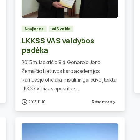
1
Naujienos
VAS veikla
LKKSS VAS valdybos
padėka
2015 m. lapkričio 9 d. Generolo Jono
Žemaičio Lietuvos karo akademijos
Ramovėje oficialiai ir iškilmingai buvo įteikta
LKKSS Vilniaus apskrities...
2015-11-10
Read more