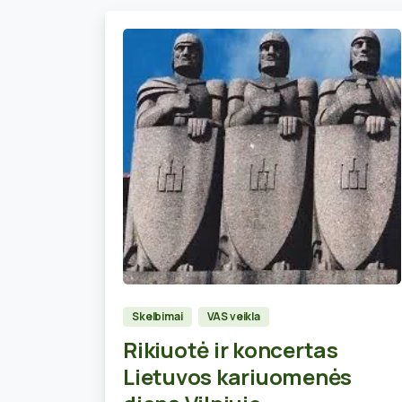
0
Skelbimai
VAS veikla
Rikiuotė ir koncertas
Lietuvos kariuomenės