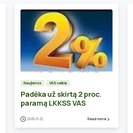
1
Naujienos
VAS veikla
Padėka už skirtą 2 proc.
paramą LKKSS VAS
2015-11-12
Read more