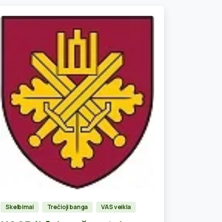
0
Skelbimai
Trečioji banga
VAS veikla