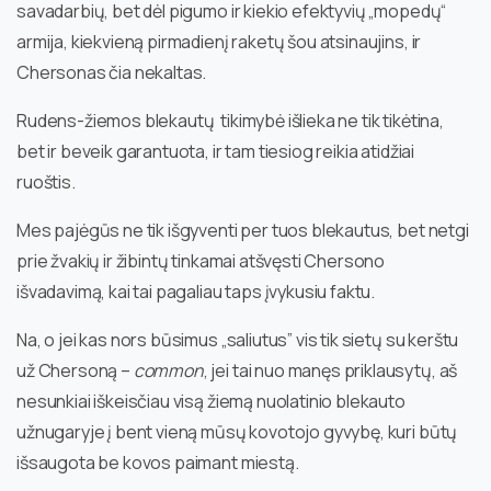
savadarbių, bet dėl pigumo ir kiekio efektyvių „mopedų“
armija, kiekvieną pirmadienį raketų šou atsinaujins, ir
Chersonas čia nekaltas.
Rudens-žiemos blekautų tikimybė išlieka ne tik tikėtina,
bet ir beveik garantuota, ir tam tiesiog reikia atidžiai
ruoštis.
Mes pajėgūs ne tik išgyventi per tuos blekautus, bet netgi
prie žvakių ir žibintų tinkamai atšvęsti Chersono
išvadavimą, kai tai pagaliau taps įvykusiu faktu.
Na, o jei kas nors būsimus „saliutus” vis tik sietų su kerštu
už Chersoną –
common
, jei tai nuo manęs priklausytų, aš
nesunkiai iškeisčiau visą žiemą nuolatinio blekauto
užnugaryje į bent vieną mūsų kovotojo gyvybę, kuri būtų
išsaugota be kovos paimant miestą.