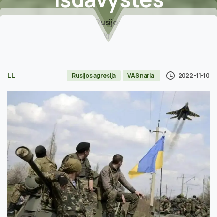
Home
Rusijos agresija
Chersono tezės: ar tikrai okupantai traukiasi, ar
keršys, kur laukti išdavystės
LL
2022-11-10
Rusijos agresija
VAS nariai