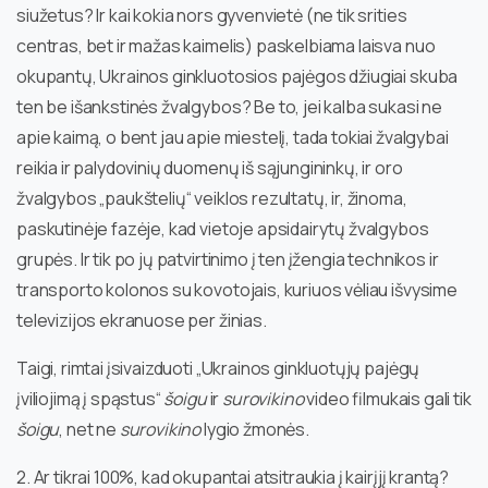
siužetus? Ir kai kokia nors gyvenvietė (ne tik srities
centras, bet ir mažas kaimelis) paskelbiama laisva nuo
okupantų, Ukrainos ginkluotosios pajėgos džiugiai skuba
ten be išankstinės žvalgybos? Be to, jei kalba sukasi ne
apie kaimą, o bent jau apie miestelį, tada tokiai žvalgybai
reikia ir palydovinių duomenų iš sąjungininkų, ir oro
žvalgybos „paukštelių“ veiklos rezultatų, ir, žinoma,
paskutinėje fazėje, kad vietoje apsidairytų žvalgybos
grupės. Ir tik po jų patvirtinimo į ten įžengia technikos ir
transporto kolonos su kovotojais, kuriuos vėliau išvysime
televizijos ekranuose per žinias.
Taigi, rimtai įsivaizduoti „Ukrainos ginkluotųjų pajėgų
įviliojimą į spąstus“
šoigu
ir
surovikino
video filmukais gali tik
šoigu
, net ne
surovikino
lygio žmonės.
2. Ar tikrai 100%, kad okupantai atsitraukia į kairįjį krantą?