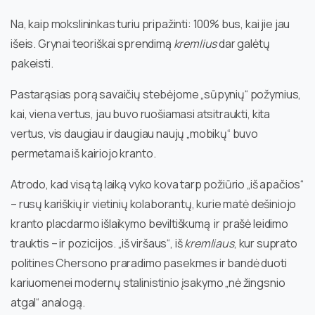
Na, kaip mokslininkas turiu pripažinti: 100% bus, kai jie jau
išeis. Grynai teoriškai sprendimą
kremlius
dar galėtų
pakeisti.
Pastarąsias porą savaičių stebėjome „sūpynių“ požymius,
kai, viena vertus, jau buvo ruošiamasi atsitraukti, kita
vertus, vis daugiau ir daugiau naujų „mobikų“ buvo
permetama iš kairiojo kranto.
Atrodo, kad visą tą laiką vyko kova tarp požiūrio „iš apačios“
– rusų kariškių ir vietinių kolaborantų, kurie matė dešiniojo
kranto placdarmo išlaikymo beviltiškumą ir prašė leidimo
trauktis – ir pozicijos. „iš viršaus“, iš
kremliaus
, kur suprato
politines Chersono praradimo pasekmes ir bandė duoti
kariuomenei modernų stalinistinio įsakymo „nė žingsnio
atgal“ analogą.