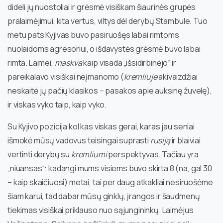
dideli jų nuostoliai ir grėsmė visiškam šiaurinės grupės
pralaimėjimui, kita vertus, viltys dėl derybų Stambule. Tuo
metu pats Kyjivas buvo pasiruošęs labai rimtoms
nuolaidoms agresoriui, o išdavystės grėsmė buvo labai
rimta. Laimei,
maskva
kaip visada „išsidirbinėjo“ ir
pareikalavo visiškai neįmanomo (
kremliuje
akivaizdžiai
neskaitė jų pačių klasikos – pasakos apie auksinę žuvelę),
ir viskas vyko taip, kaip vyko.
Su Kyjivo pozicija kol kas viskas gerai, karas jau seniai
išmokė mūsų vadovus teisingai suprasti
rusiją
ir blaiviai
vertinti derybų su
kremliumi
perspektyvas. Tačiau yra
„niuansas“: kadangi mums visiems buvo skirta 8 (na, gal 30
– kaip skaičiuosi) metai, tai per daug atkakliai nesiruošėme
šiam karui, tad dabar mūsų ginklų, įrangos ir šaudmenų
tiekimas visiškai priklauso nuo sąjungininkų. Laimėjus