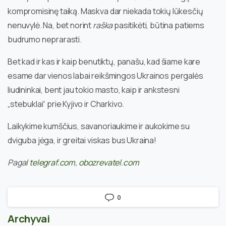
kompromisinę taiką. Maskva dar niekada tokių lūkesčių
nenuvylė. Na, bet norint
raška
pasitikėti, būtina patiems
budrumo neprarasti.
Bet kad ir kas ir kaip benutiktų, panašu, kad šiame kare
esame dar vienos labai reikšmingos Ukrainos pergalės
liudininkai, bent jau tokio masto, kaip ir ankstesni
„stebuklai“ prie Kyjivo ir Charkivo.
Laikykime kumščius, savanoriaukime ir aukokime su
dviguba jėga, ir greitai viskas bus Ukraina!
Pagal
telegraf.com
,
obozrevatel.com
0
Archyvai