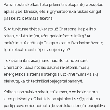
Pats miestas kol kas lieka prikimštas okupantų, apsuptas
apkasų bei blindažų eile, ir grynai teoriškai viskas dar gali
pasikeisti, bet mažai tikėtina.
3. Ar turėtume tikėtis „keršto už Chersoną“ kaip eilinio
raketų saliuto į mūsų užnugario infrastruktūrą? Ar
mokėsime už dešiniojo Dniepro kranto išvadavimo šventę
ilgu blekautu sostinėje ir visoje šalyje?
Toks variantas visai įmanomas. Be to, nepaisant
Chersono,
raška
ir toliau daužys raketomis mūsų
energetikos sistemą ir stengsis užtikrinti mums visišką
blekautą, kai tik techniškai pajėgs tai padaryti.
Kol kas juos sulaiko raketų trūkumas, o ne kokios nors
kitos priežastys. O kai tik Irano ajatolos į
rusiją
pristatys
partiją savo nelicencijuotų „beveik Iskanderių“ ir pasipildys