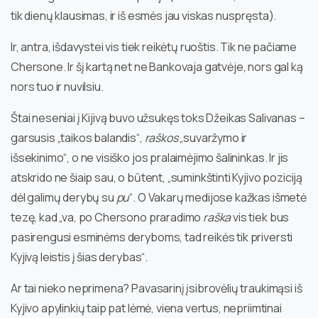
tik dienų klausimas, ir iš esmės jau viskas nuspręsta).
Ir, antra, išdavystei vis tiek reikėtų ruoštis. Tik ne pačiame
Chersone. Ir šį kartą net ne Bankovaja gatvėje, nors gal ką
nors tuo ir nuvilsiu.
Štai neseniai į Kijivą buvo užsukęs toks Džeikas Salivanas –
garsusis „taikos balandis“,
raškos
„suvaržymo ir
išsekinimo“, o ne visiško jos pralaimėjimo šalininkas. Ir jis
atskrido ne šiaip sau, o būtent, „suminkštinti Kyjivo poziciją
dėl galimų derybų su
pu
“. O Vakarų medijose kažkas išmetė
tezę, kad „va, po Chersono praradimo
raška
vis tiek bus
pasirengusi esminėms deryboms, tad reikės tik priversti
Kyjivą leistis į šias derybas“.
Ar tai nieko neprimena? Pavasarinį įsibrovėlių traukimąsi iš
Kyjivo apylinkių taip pat lėmė, viena vertus, nepriimtinai