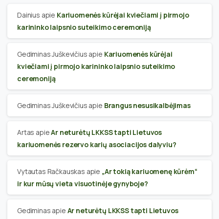
Dainius
apie
Kariuomenės kūrėjai kviečiami į pirmojo
karininko laipsnio suteikimo ceremoniją
Gediminas Juškevičius
apie
Kariuomenės kūrėjai
kviečiami į pirmojo karininko laipsnio suteikimo
ceremoniją
Gediminas Juškevičius
apie
Brangus nesusikalbėjimas
Artas
apie
Ar neturėtų LKKSS tapti Lietuvos
kariuomenės rezervo karių asociacijos dalyviu?
Vytautas Račkauskas
apie
„Ar tokią kariuomenę kūrėm“
ir kur mūsų vieta visuotinėje gynyboje?
Gediminas
apie
Ar neturėtų LKKSS tapti Lietuvos