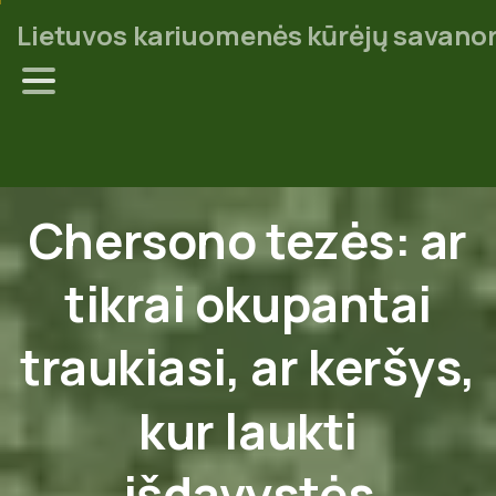
Lietuvos kariuomenės kūrėjų savanor
Chersono
tezės:
ar
tikrai
okupantai
traukiasi,
ar
keršys,
kur
laukti
išdavystės