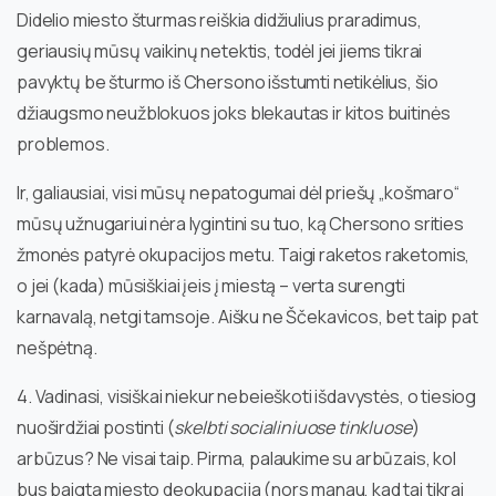
Didelio miesto šturmas reiškia didžiulius praradimus,
geriausių mūsų vaikinų netektis, todėl jei jiems tikrai
pavyktų be šturmo iš Chersono išstumti netikėlius, šio
džiaugsmo neužblokuos joks blekautas ir kitos buitinės
problemos.
Ir, galiausiai, visi mūsų nepatogumai dėl priešų „košmaro“
mūsų užnugariui nėra lygintini su tuo, ką Chersono srities
žmonės patyrė okupacijos metu. Taigi raketos raketomis,
o jei (kada) mūsiškiai įeis į miestą – verta surengti
karnavalą, netgi tamsoje. Aišku ne Ščekavicos, bet taip pat
nešpėtną.
4. Vadinasi, visiškai niekur nebeieškoti išdavystės, o tiesiog
nuoširdžiai postinti (
skelbti socialiniuose tinkluose
)
arbūzus? Ne visai taip. Pirma, palaukime su arbūzais, kol
bus baigta miesto deokupacija (nors manau, kad tai tikrai