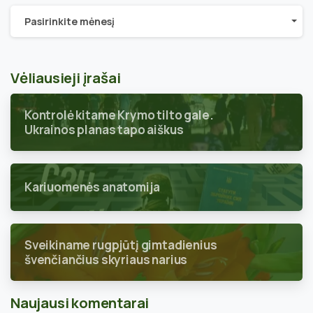
Archyvai
Pasirinkite mėnesį
Vėliausieji įrašai
Kontrolė kitame Krymo tilto gale.
Ukrainos planas tapo aiškus
Kariuomenės anatomija
Sveikiname rugpjūtį gimtadienius
švenčiančius skyriaus narius
Naujausi komentarai