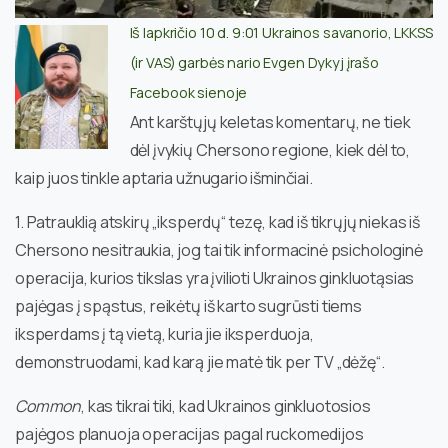
Iš lapkričio 10 d. 9:01 Ukrainos savanorio, LKKSS
(ir VAS) garbės nario Evgen Dykyj įrašo
Facebook sienoje
Ant karštųjų keletas komentarų, ne tiek
dėl įvykių Chersono regione, kiek dėl to,
kaip juos tinkle aptaria užnugario išminčiai.
1. Patrauklią atskirų „iksperdų“ tezę, kad iš tikrųjų niekas iš
Chersono nesitraukia, jog tai tik informacinė psichologinė
operacija, kurios tikslas yra įvilioti Ukrainos ginkluotąsias
pajėgas į spąstus, reikėtų iš karto sugrūsti tiems
iksperdams į tą vietą, kuria jie iksperduoja,
demonstruodami, kad karą jie matė tik per TV „dėžę“.
Common
, kas tikrai tiki, kad Ukrainos ginkluotosios
pajėgos planuoja operacijas pagal ruckomedijos