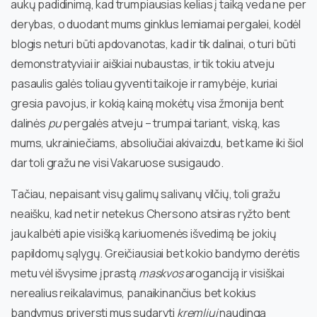
aukų padidinimą, kad trumpiausias kelias į taiką veda ne per
derybas, o duodant mums ginklus lemiamai pergalei, kodėl
blogis neturi būti apdovanotas, kad ir tik dalinai, o turi būti
demonstratyviai ir aiškiai nubaustas, ir tik tokiu atveju
pasaulis galės toliau gyventi taikoje ir ramybėje, kuriai
gresia pavojus, ir kokią kainą mokėtų visa žmonija bent
dalinės
pu
pergalės atveju – trumpai tariant, viską, kas
mums, ukrainiečiams, absoliučiai akivaizdu, bet kame iki šiol
dar toli gražu ne visi Vakaruose susigaudo.
Tačiau, nepaisant visų galimų salivanų vilčių, toli gražu
neaišku, kad net ir netekus Chersono atsiras ryžto bent
jau kalbėti apie visišką kariuomenės išvedimą be jokių
papildomų sąlygų. Greičiausiai bet kokio bandymo derėtis
metu vėl išvysime įprastą
maskvos
aroganciją ir visiškai
nerealius reikalavimus, panaikinančius bet kokius
bandymus priversti mus sudaryti
kremliui
naudingą