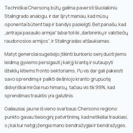
Techniškai Chersoną būtų galima paversti šiuolaikiniu
Stalingrado analogu, ir dar šįryt maniau, kad mūsų
oponentai būtent taip ir bandys pasielgti. Bet panašu, kad
„antrajai pasaulio armijai“ labai toli iki „darbininkų ir valstiečių
raudonosios armijos“, ir Stalingradas atšaukiamas.
Matyt generolai sugebėjo įtikinti bunkerio senį duoti jiems
leidimą gyviems persigauti į kairįjį krantą ir sutaupyti
išteklių kitiems fronto sektoriams.
Pu
vis dar gali pakeisti
savo sprendimą ir palikti dešiniojo kranto grupuotę
didvyriškai mirčiai nuo himarsų, tačiau vis tik 99%, kad
sprendimas trauktis yra galutinis.
Galiausiai, jau ne iš vieno svarbaus Chersono regiono
punkto gavau tiesioginį patvirtinimą, kad netikėliai traukiasi,
o į kai kur netgi įžengia mano bendražygiai ir bendražygės.