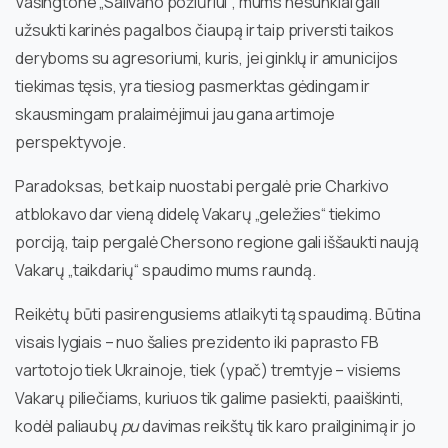
Vašingtone „Salivano požiūriui“, mums nesunkiai gali
užsukti karinės pagalbos čiaupą ir taip priversti taikos
deryboms su agresoriumi, kuris, jei ginklų ir amunicijos
tiekimas tęsis, yra tiesiog pasmerktas gėdingam ir
skausmingam pralaimėjimui jau gana artimoje
perspektyvoje.
Paradoksas, bet kaip nuostabi pergalė prie Charkivo
atblokavo dar vieną didelę Vakarų „geležies“ tiekimo
porciją, taip pergalė Chersono regione gali iššaukti naują
Vakarų „taikdarių“ spaudimo mums raundą.
Reikėtų būti pasirengusiems atlaikyti tą spaudimą. Būtina
visais lygiais – nuo šalies prezidento iki paprasto FB
vartotojo tiek Ukrainoje, tiek (ypač) tremtyje – visiems
Vakarų piliečiams, kuriuos tik galime pasiekti, paaiškinti,
kodėl paliaubų
pu
davimas reikštų tik karo prailginimą ir jo