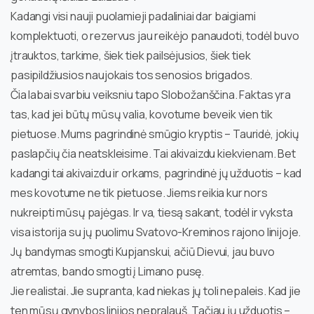
Kadangi visi nauji puolamieji padaliniai dar baigiami
komplektuoti, o rezervus jau reikėjo panaudoti, todėl buvo
įtrauktos, tarkime, šiek tiek pailsėjusios, šiek tiek
pasipildžiusios naujokais tos senosios brigados.
Čia labai svarbiu veiksniu tapo Slobožanščina. Faktas yra
tas, kad jei būtų mūsų valia, kovotume beveik vien tik
pietuose. Mums pagrindinė smūgio kryptis – Tauridė, jokių
paslapčių čia neatskleisime. Tai akivaizdu kiekvienam. Bet
kadangi tai akivaizdu ir orkams, pagrindinė jų užduotis – kad
mes kovotume ne tik pietuose. Jiems reikia kur nors
nukreipti mūsų pajėgas. Ir va, tiesą sakant, todėl ir vyksta
visa istorija su jų puolimu Svatovo-Kreminos rajono linijoje.
Jų bandymas smogti Kupjanskui, ačiū Dievui, jau buvo
atremtas, bando smogti į Limano pusę.
Jie realistai. Jie supranta, kad niekas jų toli nepaleis. Kad jie
ten mūsų gynybos linijos nepralauš. Tačiau jų užduotis –