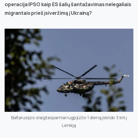
operacija IPSO kaip ES šalių šantažavimas nelegaliais
migrantais prieš įsiveržimą į Ukrainą?
Baltarusijos sraigtasparniai rugpjūčio 1 dieną įskrido 3 km į
Lenkiją