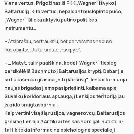
Viena vertus, Prigožinas iš PKK „Wagner“ išvyko į
Baltarusiją. Kita vertus, nepaisant nuslopinto pučo,
„Wagner“ išlieka aktyviu putino politikos
instrumentu…
– Atsiprašau, pertrauksiu, bet perversmas nebuvo
nuslopintas. Jis tarsi pats „nusipylė“.
– … Matyt, tai ir paaiškina, kodėl „Wagner“ tiesiog
persikėlė iš Bachmuto į Baltarusijos kryptį. Dabar jie
su Lukašenka grasina „eiti į Varšuvą“, lenkai formuoja
naujas brigadas jiems pasipriešinti, kalbama apie
Suvalkų koridoriaus apsaugą, į Lenkijos teritoriją jau
įskrido sraigtasparniai…
Kaip vertini visą šią rusijos, vagnerovcų, Baltarusijos
grėsmę Lenkijai? Ar tikrai ten kas nors gali nutikti, ar
tai tik tokia informacinė psichologinė specialioji