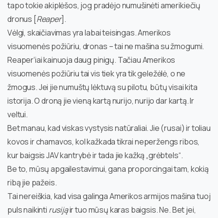
tapo tokie akiplėšos, jog pradėjo numušinėti amerikiečių
dronus [
Reaper
].
Vėlgi, skaičiavimas yra labai teisingas. Amerikos
visuomenės požiūriu, dronas – tai ne mašina su žmogumi.
Reaper‘iai kainuoja daug pinigų. Tačiau Amerikos
visuomenės požiūriu tai vis tiek yra tik geležėlė, o ne
žmogus. Jei jie numuštų lėktuvą su pilotu, būtų visai kita
istorija. O droną jie vieną kartą nurijo, nurijo dar kartą. Ir
veltui.
Bet manau, kad viskas vystysis natūraliai. Jie (rusai) ir toliau
kovos ir chamavos, kol kažkada tikrai neperžengs ribos,
kur baigsis JAV kantrybė ir tada jie kažką „grėbtels“.
Be to, mūsų apgailestavimui, gana proporcingai tam, kokią
ribą jie pažeis.
Tai nereiškia, kad visa galinga Amerikos armijos mašina tuoj
puls naikinti
rusiją
ir tuo mūsų karas baigsis. Ne. Bet jei,