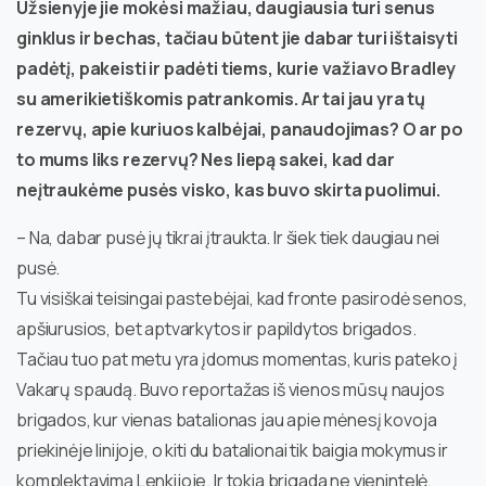
Užsienyje jie mokėsi mažiau, daugiausia turi senus
ginklus ir bechas, tačiau būtent jie dabar turi ištaisyti
padėtį, pakeisti ir padėti tiems, kurie važiavo Bradley
su amerikietiškomis patrankomis. Ar tai jau yra tų
rezervų, apie kuriuos kalbėjai, panaudojimas? O ar po
to mums liks rezervų? Nes liepą sakei, kad dar
neįtraukėme pusės visko, kas buvo skirta puolimui.
– Na, dabar pusė jų tikrai įtraukta. Ir šiek tiek daugiau nei
pusė.
Tu visiškai teisingai pastebėjai, kad fronte pasirodė senos,
apšiurusios, bet aptvarkytos ir papildytos brigados.
Tačiau tuo pat metu yra įdomus momentas, kuris pateko į
Vakarų spaudą. Buvo reportažas iš vienos mūsų naujos
brigados, kur vienas batalionas jau apie mėnesį kovoja
priekinėje linijoje, o kiti du batalionai tik baigia mokymus ir
komplektavimą Lenkijoje. Ir tokia brigada ne vienintelė.