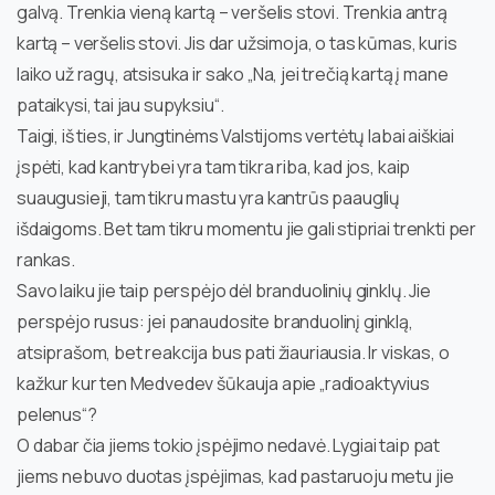
galvą. Trenkia vieną kartą – veršelis stovi. Trenkia antrą
kartą – veršelis stovi. Jis dar užsimoja, o tas kūmas, kuris
laiko už ragų, atsisuka ir sako „Na, jei trečią kartą į mane
pataikysi, tai jau supyksiu“.
Taigi, iš ties, ir Jungtinėms Valstijoms vertėtų labai aiškiai
įspėti, kad kantrybei yra tam tikra riba, kad jos, kaip
suaugusieji, tam tikru mastu yra kantrūs paauglių
išdaigoms. Bet tam tikru momentu jie gali stipriai trenkti per
rankas.
Savo laiku jie taip perspėjo dėl branduolinių ginklų. Jie
perspėjo rusus: jei panaudosite branduolinį ginklą,
atsiprašom, bet reakcija bus pati žiauriausia. Ir viskas, o
kažkur kur ten Medvedev šūkauja apie „radioaktyvius
pelenus“?
O dabar čia jiems tokio įspėjimo nedavė. Lygiai taip pat
jiems nebuvo duotas įspėjimas, kad pastaruoju metu jie