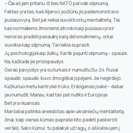
– Čia aš jam pritariu. Iš ties NATO parodė silpnumą.
Faktas yra tas, kad Aljanso požiūriu jis pademonstravo
pusiausvyrą. Bet juk reikia suvokti orkų mentalitetą. Tai,
kas normaliems žmonėms atrodo kaip pusiausvyra ir
nenoras pradėti pasaulinį karą dėl smulkmenų, orkai
suvokia kaip silpnumą. Tai reikia suprasti.
Jų psichologija kaip žulikų. Kai tik pajunti silpnumą – spausk.
Na, kažkada jie prisispaudys.
Geras pavyzdys yra su turkais ir numuštu Su-24. Rusai
spaudė, spaudė, buvo žmogiškai įspėjami. Jie negirdėjo.
Kažkuriuo metu kantrybė trūko, Erdoganas įsakė – dabar
jau numušti. Manau, kad tas pat nutiks ir Europoje.
Bet yra niuansas.
Man labai patinka anekdotas apie ukrainiečių mentalitetą,
žinai, kaip vienas kūmas paprašė kito padėti paskersti
veršelį. Sako kūmui: tu palaikyk už ragų, o aš kalsiu jam į