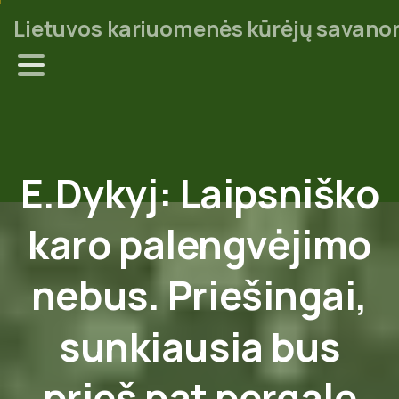
Lietuvos kariuomenės kūrėjų savanor
E.Dykyj:
Laipsniško
karo
palengvėjimo
nebus.
Priešingai,
sunkiausia
bus
prieš
pat
pergalę