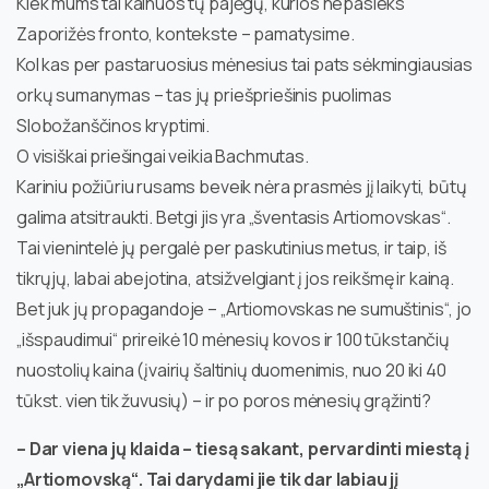
Kiek mums tai kainuos tų pajėgų, kurios nepasieks
Zaporižės fronto, kontekste – pamatysime.
Kol kas per pastaruosius mėnesius tai pats sėkmingiausias
orkų sumanymas – tas jų priešpriešinis puolimas
Slobožanščinos kryptimi.
O visiškai priešingai veikia Bachmutas.
Kariniu požiūriu rusams beveik nėra prasmės jį laikyti, būtų
galima atsitraukti. Betgi jis yra „šventasis Artiomovskas“.
Tai vienintelė jų pergalė per paskutinius metus, ir taip, iš
tikrųjų, labai abejotina, atsižvelgiant į jos reikšmę ir kainą.
Bet juk jų propagandoje – „Artiomovskas ne sumuštinis“, jo
„išspaudimui“ prireikė 10 mėnesių kovos ir 100 tūkstančių
nuostolių kaina (įvairių šaltinių duomenimis, nuo 20 iki 40
tūkst. vien tik žuvusių) – ir po poros mėnesių grąžinti?
– Dar viena jų klaida – tiesą sakant, pervardinti miestą į
„Artiomovską“. Tai darydami jie tik dar labiau jį