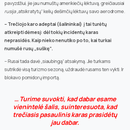
pavyzdžiui, jie jau numuštų amerikiečių lėktuvą, greičiausiai
rusija
„atsikratytų“ kelių dešimčių lėktuvų savo aerodrome.
– Trečiojo karo adeptai (šalininkai) į tai turėtų
atkreipti dėmesį: dėl tokių incidentų karas
neprasidės. Kaip nieko nenutiko po to, kai turkai
numušė rusų „suškę“.
– Rusai tada davė „siaubingą“ atsakymą. Jie turkams
sutrikdė visą turizmo sezoną, uždraudė rusams ten vykti. Ir
blokavo pomidorų importą.
… Turime suvokti, kad dabar esame
vienintelė šalis, suinteresuota, kad
trečiasis pasaulinis karas prasidėtų
jau dabar.