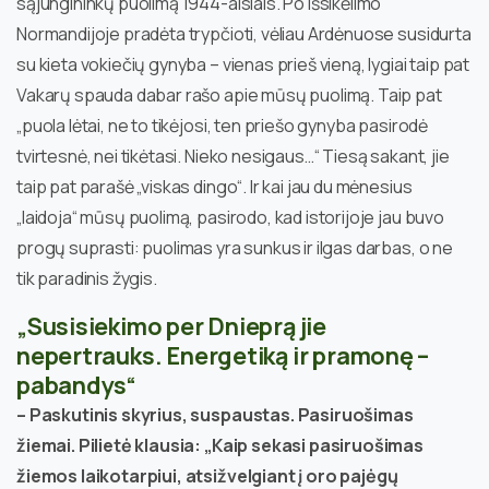
sąjungininkų puolimą 1944-aisiais. Po išsikėlimo
Normandijoje pradėta trypčioti, vėliau Ardėnuose susidurta
su kieta vokiečių gynyba – vienas prieš vieną, lygiai taip pat
Vakarų spauda dabar rašo apie mūsų puolimą. Taip pat
„puola lėtai, ne to tikėjosi, ten priešo gynyba pasirodė
tvirtesnė, nei tikėtasi. Nieko nesigaus…“ Tiesą sakant, jie
taip pat parašė „viskas dingo“. Ir kai jau du mėnesius
„laidoja“ mūsų puolimą, pasirodo, kad istorijoje jau buvo
progų suprasti: puolimas yra sunkus ir ilgas darbas, o ne
tik paradinis žygis.
„Susisiekimo per Dnieprą jie
nepertrauks. Energetiką ir pramonę –
pabandys“
– Paskutinis skyrius, suspaustas. Pasiruošimas
žiemai. Pilietė klausia: „Kaip sekasi pasiruošimas
žiemos laikotarpiui, atsižvelgiant į oro pajėgų