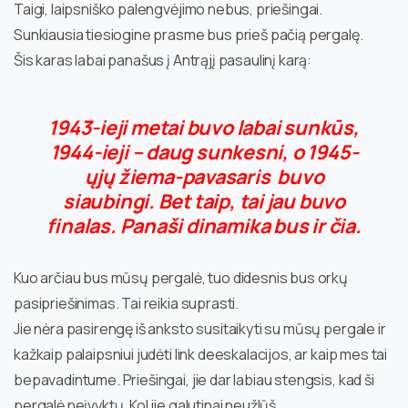
Taigi, laipsniško palengvėjimo nebus, priešingai.
Sunkiausia tiesiogine prasme bus prieš pačią pergalę.
Šis karas labai panašus į Antrąjį pasaulinį karą:
1943-ieji metai buvo labai sunkūs,
1944-ieji – daug sunkesni, o 1945-
ųjų žiema-pavasaris buvo
siaubingi. Bet taip, tai jau buvo
finalas. Panaši dinamika bus ir čia.
Kuo arčiau bus mūsų pergalė, tuo didesnis bus orkų
pasipriešinimas. Tai reikia suprasti.
Jie nėra pasirengę iš anksto susitaikyti su mūsų pergale ir
kažkaip palaipsniui judėti link deeskalacijos, ar kaip mes tai
bepavadintume. Priešingai, jie dar labiau stengsis, kad ši
pergalė neįvyktų. Kol jie galutinai neužlūš.