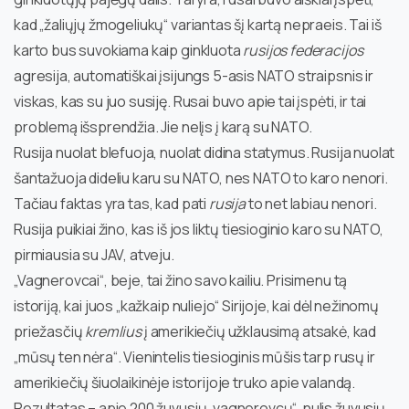
kad „žaliųjų žmogeliukų“ variantas šį kartą nepraeis. Tai iš
karto bus suvokiama kaip ginkluota
rusijos federacijos
agresija, automatiškai įsijungs 5-asis NATO straipsnis ir
viskas, kas su juo susiję. Rusai buvo apie tai įspėti, ir tai
problemą išsprendžia. Jie nelįs į karą su NATO.
Rusija nuolat blefuoja, nuolat didina statymus. Rusija nuolat
šantažuoja dideliu karu su NATO, nes NATO to karo nenori.
Tačiau faktas yra tas, kad pati
rusija
to net labiau nenori.
Rusija puikiai žino, kas iš jos liktų tiesioginio karo su NATO,
pirmiausia su JAV, atveju.
„Vagnerovcai“, beje, tai žino savo kailiu. Prisimenu tą
istoriją, kai juos „kažkaip nuliejo“ Sirijoje, kai dėl nežinomų
priežasčių
kremlius
į amerikiečių užklausimą atsakė, kad
„mūsų ten nėra“. Vienintelis tiesioginis mūšis tarp rusų ir
amerikiečių šiuolaikinėje istorijoje truko apie valandą.
Rezultatas – apie 200 žuvusių „vagnerovcų“, nulis žuvusių