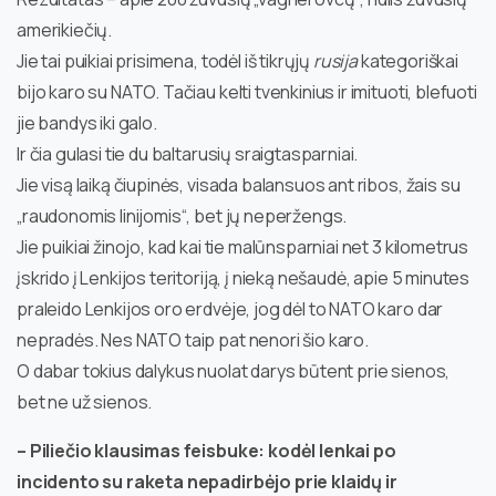
amerikiečių.
Jie tai puikiai prisimena, todėl iš tikrųjų
rusija
kategoriškai
bijo karo su NATO. Tačiau kelti tvenkinius ir imituoti, blefuoti
jie bandys iki galo.
Ir čia gulasi tie du baltarusių sraigtasparniai.
Jie visą laiką čiupinės, visada balansuos ant ribos, žais su
„raudonomis linijomis“, bet jų neperžengs.
Jie puikiai žinojo, kad kai tie malūnsparniai net 3 kilometrus
įskrido į Lenkijos teritoriją, į nieką nešaudė, apie 5 minutes
praleido Lenkijos oro erdvėje, jog dėl to NATO karo dar
nepradės. Nes NATO taip pat nenori šio karo.
O dabar tokius dalykus nuolat darys būtent prie sienos,
bet ne už sienos.
– Piliečio klausimas feisbuke: kodėl lenkai po
incidento su raketa nepadirbėjo prie klaidų ir