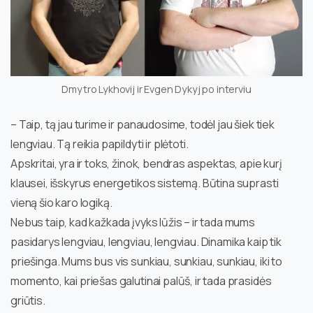
Dmytro Lykhovij ir Evgen Dykyj po interviu
– Taip, tą jau turime ir panaudosime, todėl jau šiek tiek
lengviau. Tą reikia papildyti ir plėtoti.
Apskritai, yra ir toks, žinok, bendras aspektas, apie kurį
klausei, išskyrus energetikos sistemą. Būtina suprasti
vieną šio karo logiką.
Nebus taip, kad kažkada įvyks lūžis – ir tada mums
pasidarys lengviau, lengviau, lengviau. Dinamika kaip tik
priešinga. Mums bus vis sunkiau, sunkiau, sunkiau, iki to
momento, kai priešas galutinai palūš, ir tada prasidės
griūtis.