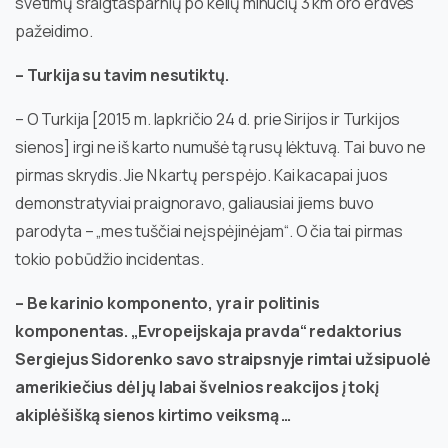
svetimų sraigtasparnių po kelių minučių 3 km oro erdvės
pažeidimo.
– Turkija su tavim nesutiktų.
– O Turkija [2015 m. lapkričio 24 d. prie Sirijos ir Turkijos
sienos] irgi ne iš karto numušė tą rusų lėktuvą. Tai buvo ne
pirmas skrydis. Jie N kartų perspėjo. Kai kacapai juos
demonstratyviai praignoravo, galiausiai jiems buvo
parodyta – „mes tuščiai neįspėjinėjam“. O čia tai pirmas
tokio pobūdžio incidentas.
– Be karinio komponento, yra ir politinis
komponentas. „Evropeijskaja pravda“ redaktorius
Sergiejus Sidorenko savo straipsnyje rimtai užsipuolė
amerikiečius dėl jų labai švelnios reakcijos į tokį
akiplėšišką sienos kirtimo veiksmą …