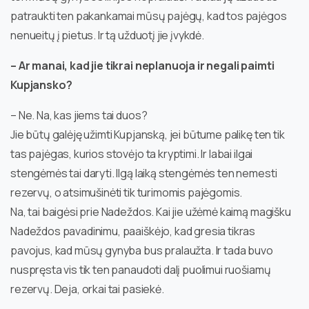
patraukti ten pakankamai mūsų pajėgų, kad tos pajėgos
nenueitų į pietus. Ir tą užduotį jie įvykdė.
– Ar manai, kad jie tikrai neplanuoja ir negali paimti
Kupjansko?
– Ne. Na, kas jiems tai duos?
Jie būtų galėję užimti Kupjanską, jei būtume palikę ten tik
tas pajėgas, kurios stovėjo ta kryptimi. Ir labai ilgai
stengėmės tai daryti. Ilgą laiką stengėmės ten nemesti
rezervų, o atsimušinėti tik turimomis pajėgomis.
Na, tai baigėsi prie Nadeždos. Kai jie užėmė kaimą magišku
Nadeždos pavadinimu, paaiškėjo, kad gresia tikras
pavojus, kad mūsų gynyba bus pralaužta. Ir tada buvo
nuspręsta vis tik ten panaudoti dalį puolimui ruošiamų
rezervų. Deja, orkai tai pasiekė.