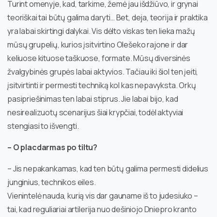
Turint omenyje, kad, tarkime, žemė jau išdžiūvo, ir grynai
teoriškai tai būtų galima daryti… Bet, deja, teorija ir praktika
yra labai skirtingi dalykai. Vis dėlto viskas ten lieka mažų
mūsų grupelių, kurios įsitvirtino Olešeko rajone ir dar
keliuose kituose taškuose, formate. Mūsų diversinės
žvalgybinės grupės labai aktyvios. Tačiau iki šiol ten įeiti,
įsitvirtinti ir permesti techniką kol kas nepavyksta. Orkų
pasipriešinimas ten labai stiprus. Jie labai bijo, kad
nesirealizuotų scenarijus šiai krypčiai, todėl aktyviai
stengiasi to išvengti.
– O placdarmas po tiltu?
– Jis nepakankamas, kad ten būtų galima permesti didelius
junginius, technikos eiles.
Vienintelė nauda, kurią vis dar gauname iš to judesiuko –
tai, kad reguliariai artilerija nuo dešiniojo Dniepro kranto