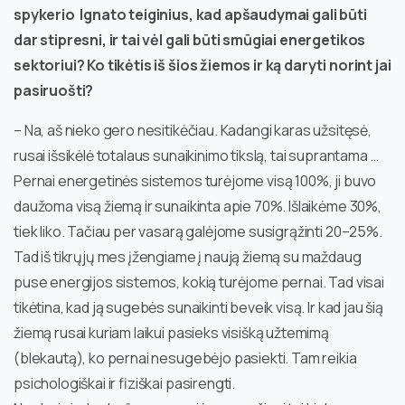
spykerio Ignato teiginius, kad apšaudymai gali būti
dar stipresni, ir tai vėl gali būti smūgiai energetikos
sektoriui? Ko tikėtis iš šios žiemos ir ką daryti norint jai
pasiruošti?
– Na, aš nieko gero nesitikėčiau. Kadangi karas užsitęsė,
rusai išsikėlė totalaus sunaikinimo tikslą, tai suprantama …
Pernai energetinės sistemos turėjome visą 100%, ji buvo
daužoma visą žiemą ir sunaikinta apie 70%. Išlaikėme 30%,
tiek liko. Tačiau per vasarą galėjome susigrąžinti 20–25%.
Tad iš tikrųjų mes įžengiame į naują žiemą su maždaug
puse energijos sistemos, kokią turėjome pernai. Tad visai
tikėtina, kad ją sugebės sunaikinti beveik visą. Ir kad jau šią
žiemą rusai kuriam laikui pasieks visišką užtemimą
(blekautą), ko pernai nesugebėjo pasiekti. Tam reikia
psichologiškai ir fiziškai pasirengti.