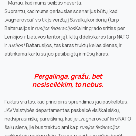
– Manau, kad mums seilėtis neverta.
Suprantu, kad mums geriausias scenarijus būtų, kad
„vagnerovcai“ vis tik įsiveržtų į Suvalkų koridorių (tarp
Baltarusijos ir
rusijos federacijos
Kaliningrado srities per
Lenkijos ir Lietuvos teritoriją), kiltų didelis karas tarp NATO
ir
rusijos
/ Baltarusijos, tas karas truktų kelias dienas, ir
atitinkamai kartu su juo pasibaigtų ir mūsų karas.
Pergalinga, gražu, bet
nesiseilėkim, to nebus.
Faktas yra tas, kad principinis sprendimas jau paskelbtas.
JAV Valstybės departamentas paskelbė visiškai aiškų,
nedviprasmišką pareiškimą, kad jei „vagnerovcai“ kirs NATO
šalių sieną, jie bus traktuojami kaip
rusijos federacijos
ginkluotųjų pajėgų dalis. Tai yra, rusai buvo aiškiai įspėti,