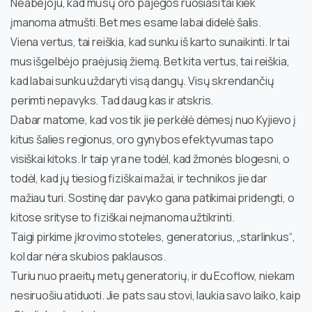
Neabejoju, kad mūsų oro pajėgos ruošiasi tai kiek
įmanoma atmušti. Bet mes esame labai didelė šalis.
Viena vertus, tai reiškia, kad sunku iš karto sunaikinti. Ir tai
mus išgelbėjo praėjusią žiemą. Bet kita vertus, tai reiškia,
kad labai sunku uždaryti visą dangų. Visų skrendančių
perimti nepavyks. Tad daug kas ir atskris.
Dabar matome, kad vos tik jie perkėlė dėmesį nuo Kyjievo į
kitus šalies regionus, oro gynybos efektyvumas tapo
visiškai kitoks. Ir taip yra ne todėl, kad žmonės blogesni, o
todėl, kad jų tiesiog fiziškai mažai, ir technikos jie dar
mažiau turi. Sostinę dar pavyko gana patikimai pridengti, o
kitose srityse to fiziškai neįmanoma užtikrinti.
Taigi pirkime įkrovimo stoteles, generatorius, „starlinkus“,
kol dar nėra skubios paklausos.
Turiu nuo praeitų metų generatorių, ir du Ecoflow, niekam
nesiruošiu atiduoti. Jie pats sau stovi, laukia savo laiko, kaip