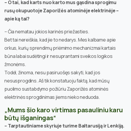
– O tai, kad karts nuo karto mus gąsdina sprogimu
rusų okupuotoje Zaporižės atominėje elektrinėje –
apie ką tai?
– Čia nematau jokios karinės priežasties.
Bet tai nereiškia, kad jie to nedarys. Mes kalbame apie
orkus, kurių sprendimų priėmimo mechanizmai kartais
būna labai sudėtingi ir nesuprantami sveikos logikos
žmonėms.
Todėl, žinoma, nesu pasiruošęs sakyti, kad jos
nesusprogdins. Aš tik konstatuoju faktą, kad mūsų
puolimo sustabdymo požiūriu Zaporižės atominės
elektrinės sprogdinimas jiems nieko neduoda.
„Mums šio karo virtimas pasauliniu karu
būtų išganingas“
– Tarptautiniame skyriuje turime Baltarusiją ir Lenkiją.