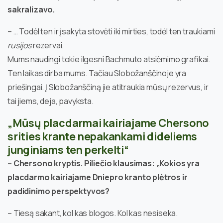
sakralizavo.
– … Todėl ten ir įsakyta stovėti iki mirties, todėl ten traukiami
rusijos
rezervai.
Mums naudingi tokie ilgesni Bachmuto atsiėmimo grafikai.
Ten laikas dirba mums. Tačiau Slobožanščinoje yra
priešingai. Į Slobožanščiną jie atitraukia mūsų rezervus, ir
tai jiems, deja, pavyksta.
„Mūsų placdarmai kairiajame Chersono
srities krante nepakankami dideliems
junginiams ten perkelti“
– Chersono kryptis. Piliečio klausimas: „Kokios yra
placdarmo kairiajame Dniepro kranto plėtros ir
padidinimo perspektyvos?
– Tiesą sakant, kol kas blogos. Kol kas nesiseka.