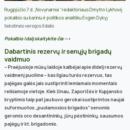
Rugpjūčio 7 d. „Novynarnia “ redaktoriaus Dmytro Lykhovij
pokalbio su kariniu ir politikos analitiku Evgen Dykyj
tekstinės versijos II dalis
Pokalbio I dalį skaitykite čia —>
Dabartinis rezervų ir senųjų brigadų
vaidmuo
– Praėjusioje mūsų laidoje kalbėjai apie didelį rezervų
vaidmenį puolime – kas ilgiau turės rezervus, tas
pajėgas galės jais sustiprinti lemiamais momentais
reikiamoje vietoje. Kiek žinau, Zaporižės ir Kupjansko
kryptimis taip pat jau buvo gerokai sustiprintos naujai
suformuotos „puolamosios brigados“ senomis
geromis oro desantininkų, jūrų pėstininkų, sausumos
pajėgų ir kt. brigadomis.