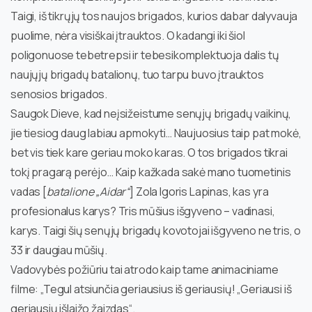
Taigi, iš tikrųjų tos naujos brigados, kurios dabar dalyvauja
puolime, nėra visiškai įtrauktos. O kadangi iki šiol
poligonuose tebetrepsi ir tebesikomplektuoja dalis tų
naujųjų brigadų batalionų, tuo tarpu buvo įtrauktos
senosios brigados.
Saugok Dieve, kad neįsižeistume senųjų brigadų vaikinų,
jie tiesiog daug labiau apmokyti… Naujuosius taip pat mokė,
bet vis tiek kare geriau moko karas. O tos brigados tikrai
tokį pragarą perėjo… Kaip kažkada sakė mano tuometinis
vadas [
batalione „Aidar“
] Zola Igoris Lapinas, kas yra
profesionalus karys? Tris mūšius išgyveno – vadinasi,
karys. Taigi šių senųjų brigadų kovotojai išgyveno ne tris, o
33 ir daugiau mūšių.
Vadovybės požiūriu tai atrodo kaip tame animaciniame
filme: „Tegul atsiunčia geriausius iš geriausių! „Geriausi iš
geriausių išlaižo žaizdas“.