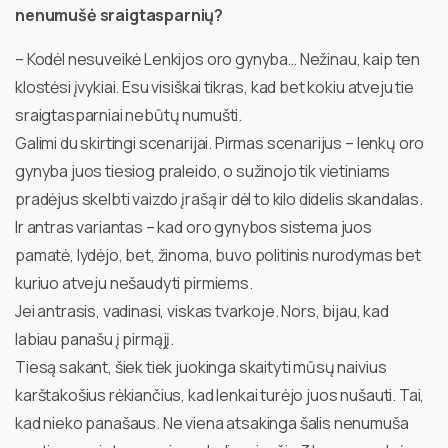
nenumušė sraigtasparnių?
– Kodėl nesuveikė Lenkijos oro gynyba… Nežinau, kaip ten
klostėsi įvykiai. Esu visiškai tikras, kad bet kokiu atveju tie
sraigtasparniai nebūtų numušti.
Galimi du skirtingi scenarijai. Pirmas scenarijus – lenkų oro
gynyba juos tiesiog praleido, o sužinojo tik vietiniams
pradėjus skelbti vaizdo įrašą ir dėl to kilo didelis skandalas.
Ir antras variantas – kad oro gynybos sistema juos
pamatė, lydėjo, bet, žinoma, buvo politinis nurodymas bet
kuriuo atveju nešaudyti pirmiems.
Jei antrasis, vadinasi, viskas tvarkoje. Nors, bijau, kad
labiau panašu į pirmąjį.
Tiesą sakant, šiek tiek juokinga skaityti mūsų naivius
karštakošius rėkiančius, kad lenkai turėjo juos nušauti. Tai,
kad nieko panašaus. Ne viena atsakinga šalis nenumuša