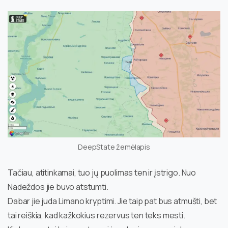
DeepState žemėlapis
Tačiau, atitinkamai, tuo jų puolimas ten ir įstrigo. Nuo
Nadeždos jie buvo atstumti.
Dabar jie juda Limano kryptimi. Jie taip pat bus atmušti, bet
tai reiškia, kad kažkokius rezervus ten teks mesti.