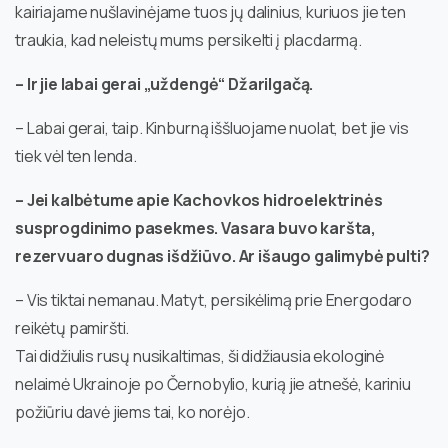
kairiajame nušlavinėjame tuos jų dalinius, kuriuos jie ten
traukia, kad neleistų mums persikelti į placdarmą.
– Ir jie labai gerai „uždengė“ Džarilgačą.
– Labai gerai, taip. Kinburną iššluojame nuolat, bet jie vis
tiek vėl ten lenda.
– Jei kalbėtume apie Kachovkos hidroelektrinės
susprogdinimo pasekmes. Vasara buvo karšta,
rezervuaro dugnas išdžiūvo. Ar išaugo galimybė pulti?
– Vis tiktai nemanau. Matyt, persikėlimą prie Energodaro
reikėtų pamiršti.
Tai didžiulis rusų nusikaltimas, ši didžiausia ekologinė
nelaimė Ukrainoje po Černobylio, kurią jie atnešė, kariniu
požiūriu davė jiems tai, ko norėjo.