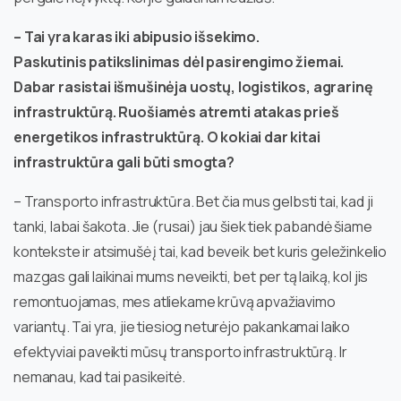
– Tai yra karas iki abipusio išsekimo.
Paskutinis patikslinimas dėl pasirengimo žiemai.
Dabar rasistai išmušinėja uostų, logistikos, agrarinę
infrastruktūrą. Ruošiamės atremti atakas prieš
energetikos infrastruktūrą. O kokiai dar kitai
infrastruktūra gali būti smogta?
– Transporto infrastruktūra. Bet čia mus gelbsti tai, kad ji
tanki, labai šakota. Jie (rusai) jau šiek tiek pabandė šiame
kontekste ir atsimušė į tai, kad beveik bet kuris geležinkelio
mazgas gali laikinai mums neveikti, bet per tą laiką, kol jis
remontuojamas, mes atliekame krūvą apvažiavimo
variantų. Tai yra, jie tiesiog neturėjo pakankamai laiko
efektyviai paveikti mūsų transporto infrastruktūrą. Ir
nemanau, kad tai pasikeitė.