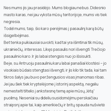
Nes mums jis jau prasidėjo. Mums blogiau nebus. Didesnio
masto karas, nei jau vyksta mūsų teritorijoje, mums vis tiek
negresia.
Todėl mums, taip, šio karo perėjimas į pasaulinį karą būtų
išsigelbėjimas.
Bet tenka puikiausiai suvokti, kad tai yra išimtinai tik mūsų,
ukrainiečių, interesas. Likęs pasaulis nori išvengti Trečiojo
pasaulinio karo. Ir jis labai stengsis nuo jo išsisukti.
Beje, su Antruoju pasauliniu karu labai panašiai klostėsi – jo
visokiais būdais stengtasi išvengti, ir jis kilo tik tada, kai tam
tikros šalys jau buvo peržengusios visas įmanomas ribas.
Jei jau šiek tiek kryptelėjome į istorinį aspektą, negaliu
nemestelti tiltelio į ankstesnę temą apie mūsų „lėtą“
puolimą. Neseniai su dideliu susidomėjimu perskaičiau
straipsnį apie tai, kaip amerikiečių ir britų spauda nušvietė