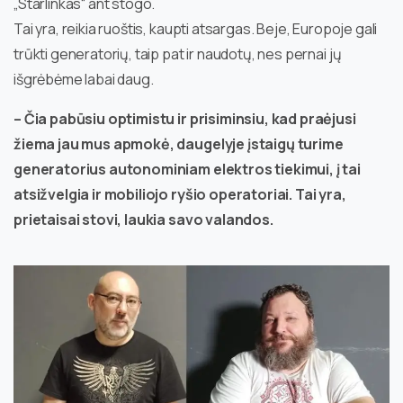
„Starlinkas“ ant stogo.
Tai yra, reikia ruoštis, kaupti atsargas. Beje, Europoje gali
trūkti generatorių, taip pat ir naudotų, nes pernai jų
išgrėbėme labai daug.
– Čia pabūsiu optimistu ir prisiminsiu, kad praėjusi
žiema jau mus apmokė, daugelyje įstaigų turime
generatorius autonominiam elektros tiekimui, į tai
atsižvelgia ir mobiliojo ryšio operatoriai. Tai yra,
prietaisai stovi, laukia savo valandos.