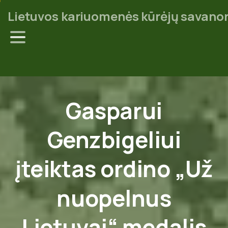
Lietuvos kariuomenės kūrėjų savanor
Gasparui
Genzbigeliui
įteiktas
ordino
„Už
nuopelnus
Lietuvai“
medalis