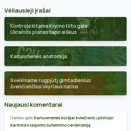
Vėliausieji įrašai
Kontrolė kitame Krymo tilto gale.
Ukrainos planas tapo aiškus
Kariuomenės anatomija
Sveikiname rugpjūtį gimtadienius
švenčiančius skyriaus narius
Naujausi komentarai
Dainius
apie
Kariuomenės kūrėjai kviečiami į pirmojo
karininko laipsnio suteikimo ceremoniją