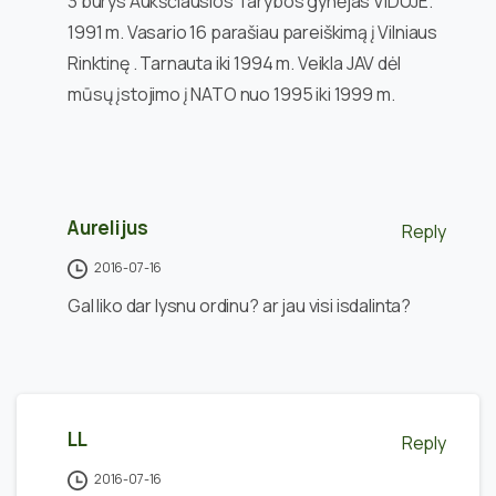
3 burys Aukščiausios Tarybos gynėjas VIDUJE.
1991 m. Vasario 16 parašiau pareiškimą į Vilniaus
Rinktinę . Tarnauta iki 1994 m. Veikla JAV dėl
mūsų įstojimo į NATO nuo 1995 iki 1999 m.
Aurelijus
Reply
2016-07-16
Gal liko dar lysnu ordinu? ar jau visi isdalinta?
LL
Reply
2016-07-16