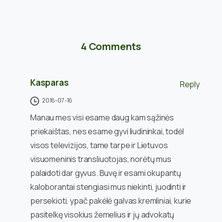
4 Comments
Kasparas
Reply
2016-07-16
Manau mes visi esame daug kam sąžinės
priekaištas, nes esame gyvi liudininkai, todėl
visos televizijos, tame tarpe ir Lietuvos
visuomeninis transliuotojas, norėtų mus
palaidoti dar gyvus. Buvę ir esami okupantų
kaloborantai stengiasi mus niekinti, juodinti ir
persekioti, ypač pakėlė galvas kremliniai, kurie
pasitelkę visokius žemelius ir jų advokatų