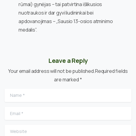
rūmai) gynėjas – tai patvirtina išlikusios
nuotraukos ir dar gyvi liudininkai bei
apdovanojimas – „Sausio 13-osios atminimo
medalis”.
Leave a Reply
Your email address will not be published.Required fields
are marked *
Name
*
Email
*
Website