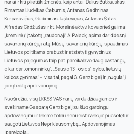
nariai ir kiti pilietiški žmonės, kaip antai: Dalius Butkauskas,
Rimantas Liudvikas Čeburnis, Antanas Gediminas
Kurparavičius, Gediminas Juškevičius, Antanas Šatas,
Alfredas Girdžiušas ir kt. Moralinė aktyvi kova prieš galimai
„kremlinių“ įtakotą „raudonąjį“ A. Paleckį apima dar didesnį
savanorių kūrėjų ratą. Mūsų, savanorių kūrėjų, spaudimas
Lietuvos politikams prabusti ir atstatyti gynybinius
Lietuvos pajėgumus taip pat pareikalavo daug pastangų,
o kur dar „omonininkų“, „Sausio 13 –osios“ bylos, lietuvių
kalbos gynimas“ – visa tai, pagal G. Genzbigelį ir „nugula“ į
jam įteiktą apdovanojimą.
Nuoširdžiai, visų LKKSS VAS narių vardu džiaugiamės ir
sveikiname Gasparą Genzbigelį su šiuo garbingu
apdovanojimu ir linkime toliau nenuleisti rankų ir puoselėti ir
saugoti Lietuvos Nepriklausomybę… Apdovanojimas
įpareigoja…