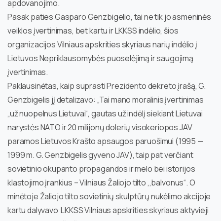
apdovanojimo.
Pasak paties Gasparo Genzbigelio, tai ne tik jo asmeninės
veiklos įvertinimas, bet kartu ir LKKSS indėlio, šios
organizacijos Vilniaus apskrities skyriaus narių indėlio į
Lietuvos Nepriklausomybės puoselėjimą ir saugojimą
įvertinimas.
Paklausinėtas, kaip suprasti Prezidento dekreto įrašą, G.
Genzbigelis jį detalizavo: „Tai mano moralinis įvertinimas
„už nuopelnus Lietuvai“, gautas už indėlį siekiant Lietuvai
narystės NATO ir 20 milijonų dolerių visokeriopos JAV
paramos Lietuvos Krašto apsaugos paruošimui (1995 —
1999 m. G. Genzbigelis gyveno JAV), taip pat verčiant
sovietinio okupanto propagandos ir melo bei istorijos
klastojimo įrankius – Vilniaus Žaliojo tilto ,,balvonus“. O
minėtoje Žaliojo tilto sovietinių skulptūrų nukėlimo akcijoje
kartu dalyvavo LKKSS Vilniaus apskrities skyriaus aktyvieji