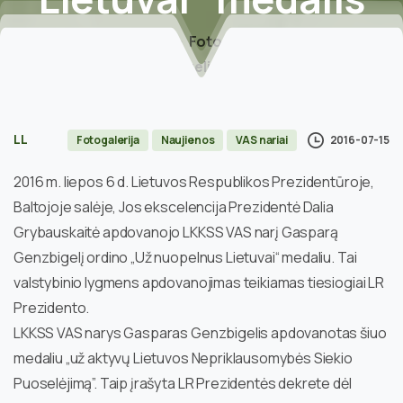
Home
Fotogalerija
Gasparui Genzbigeliui įteiktas ordino „Už
nuopelnus Lietuvai“ medalis
LL
2016-07-15
Fotogalerija
Naujienos
VAS nariai
2016 m. liepos 6 d. Lietuvos Respublikos Prezidentūroje,
Baltojoje salėje, Jos ekscelencija Prezidentė Dalia
Grybauskaitė apdovanojo LKKSS VAS narį Gasparą
Genzbigelį ordino „Už nuopelnus Lietuvai“ medaliu.
Tai
valstybinio lygmens apdovanojimas teikiamas tiesiogiai LR
Prezidento.
LKKSS VAS narys Gasparas Genzbigelis apdovanotas šiuo
medaliu „už aktyvų Lietuvos Nepriklausomybės Siekio
Puoselėjimą”. Taip įrašyta LR Prezidentės dekrete dėl