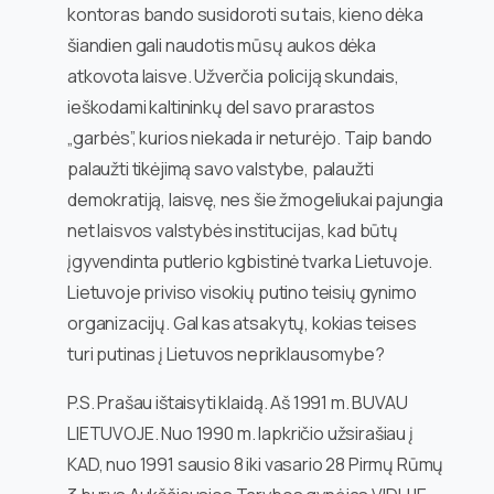
kontoras bando susidoroti su tais, kieno dėka
šiandien gali naudotis mūsų aukos dėka
atkovota laisve. Užverčia policiją skundais,
ieškodami kaltininkų del savo prarastos
„garbės”, kurios niekada ir neturėjo. Taip bando
palaužti tikėjimą savo valstybe, palaužti
demokratiją, laisvę, nes šie žmogeliukai pajungia
net laisvos valstybės institucijas, kad būtų
įgyvendinta putlerio kgbistinė tvarka Lietuvoje.
Lietuvoje priviso visokių putino teisių gynimo
organizacijų. Gal kas atsakytų, kokias teises
turi putinas į Lietuvos nepriklausomybe?
P.S. Prašau ištaisyti klaidą. Aš 1991 m. BUVAU
LIETUVOJE. Nuo 1990 m. lapkričio užsirašiau į
KAD, nuo 1991 sausio 8 iki vasario 28 Pirmų Rūmų