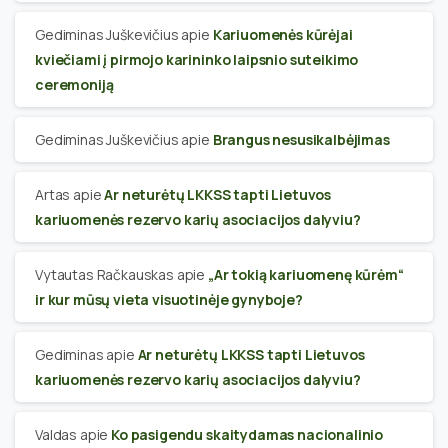
Gediminas Juškevičius
apie
Kariuomenės kūrėjai
kviečiami į pirmojo karininko laipsnio suteikimo
ceremoniją
Gediminas Juškevičius
apie
Brangus nesusikalbėjimas
Artas
apie
Ar neturėtų LKKSS tapti Lietuvos
kariuomenės rezervo karių asociacijos dalyviu?
Vytautas Račkauskas
apie
„Ar tokią kariuomenę kūrėm“
ir kur mūsų vieta visuotinėje gynyboje?
Gediminas
apie
Ar neturėtų LKKSS tapti Lietuvos
kariuomenės rezervo karių asociacijos dalyviu?
Valdas
apie
Ko pasigendu skaitydamas nacionalinio