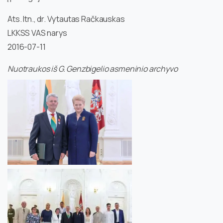
Ats. ltn., dr. Vytautas Račkauskas
LKKSS VAS narys
2016-07-11
Nuotraukos iš G. Genzbigelio asmeninio archyvo