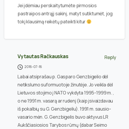
Jei įdėmiau perskaitytumėte pirmosios
pastraipos antrąjį sakinį, matyt sutiktumėt, jog
tokį klausimą reikėtų pateikti kitur
Vytautas Račkauskas
Reply
2016-07-16
Labai atsiprašau p. Gasparo Genzbigelio dėl
netikslumo suformuotoje žinutėje. Jo veikla dėl
Lietuvos stojimo į NATO vykdyta 1995-1999 m. ,
o ne 1991 m. vasarą ar rudenį (kaip įsivaizdavau
iš pokalbių su G. Genzbigeliu). 1991 m. sausio-
vasario mėn. G. Genzbigelis buvo aktyvus LR
Aukščiasiosios Tarybos rūmų (dabar Seimo