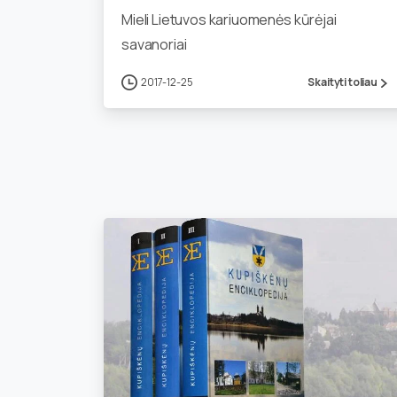
Mieli Lietuvos kariuomenės kūrėjai
savanoriai
2017-12-25
Skaityti toliau
0