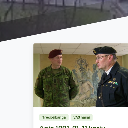
0
Trečioji banga
VAS nariai
Apie 1991-01-11 karių