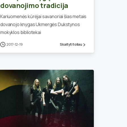
dovanojimo tradicija
Kariuomenės kūrėjai savanoriai šias metais
dovanojo knygas Ukmergės Dukstynos
mokyklos bibliotekai
2017-12-19
Skaityti toliau
1