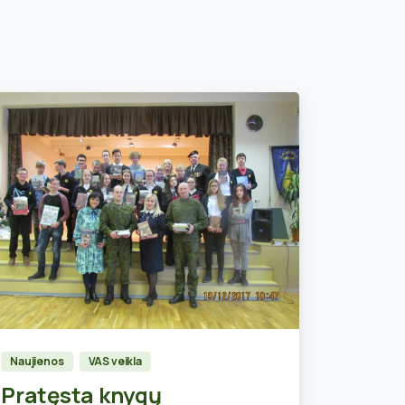
0
Naujienos
VAS veikla
Pratęsta knygų