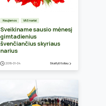
0
Naujienos
VAS nariai
Sveikiname sausio mėnesį
gimtadienius
švenčiančius skyriaus
narius
2018-01-04
Skaityti toliau