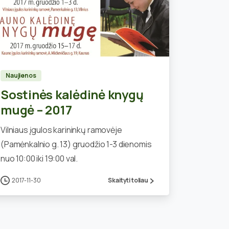
1
Naujienos
Sostinės kalėdinė knygų
mugė – 2017
Vilniaus įgulos karininkų ramovėje
(Pamėnkalnio g. 13) gruodžio 1-3 dienomis
nuo 10:00 iki 19:00 val.
2017-11-30
Skaityti toliau