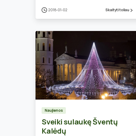
2018-01-02
Skaityti toliau
0
Naujienos
Sveiki sulaukę Šventų
Kalėdų