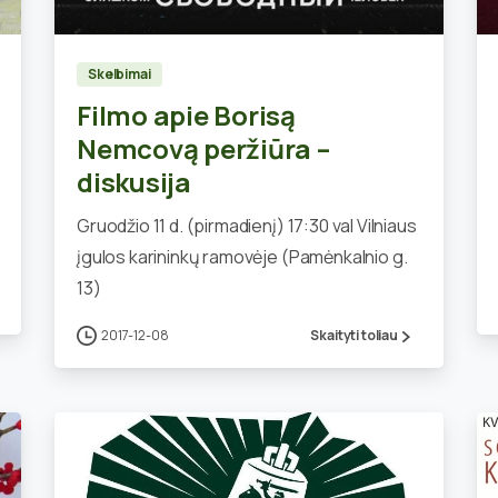
Skelbimai
Filmo apie Borisą
Nemcovą peržiūra –
diskusija
Gruodžio 11 d. (pirmadienį) 17:30 val Vilniaus
įgulos karininkų ramovėje (Pamėnkalnio g.
13)
2017-12-08
Skaityti toliau