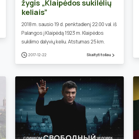
žygis „Klaipėdos sukilėlių
keliais”
2018 m. sausio 19 d. penktadienį 22.00 val. iš
Palangos į Klaipėdą 1923 m. Klaipėdos
sukilimo dalyvių keliu. Atstumas 25 km.
2017-12-22
Skaityti toliau
0