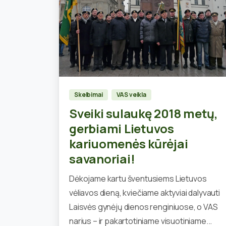
1
Skelbimai
VAS veikla
Sveiki sulaukę 2018 metų,
gerbiami Lietuvos
kariuomenės kūrėjai
savanoriai!
Dėkojame kartu šventusiems Lietuvos
vėliavos dieną, kviečiame aktyviai dalyvauti
Laisvės gynėjų dienos renginiuose, o VAS
narius – ir pakartotiniame visuotiniame...