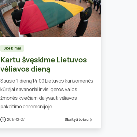
0
Skelbimai
Kartu švęskime Lietuvos
vėliavos dieną
Sausio 1 dieną 14:00 Lietuvos kariuomenės
kūrėjai savanoriai ir visi geros valios
žmonės kviečiami dalyvauti vėliavos
pakeitimo ceremonijoje
2017-12-27
Skaityti toliau