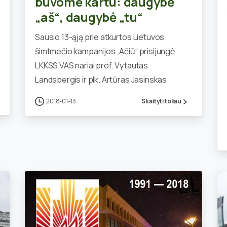
buvome kartu: daugybė
„aš“, daugybė „tu“
Sausio 13-ąją prie atkurtos Lietuvos
šimtmečio kampanijos „Ačiū“ prisijungė
LKKSS VAS nariai prof. Vytautas
Landsbergis ir plk. Artūras Jasinskas
2018-01-13
Skaityti toliau