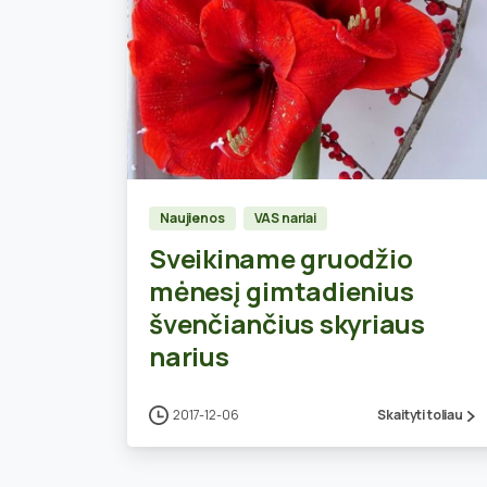
0
Naujienos
VAS nariai
Sveikiname gruodžio
mėnesį gimtadienius
švenčiančius skyriaus
narius
2017-12-06
Skaityti toliau