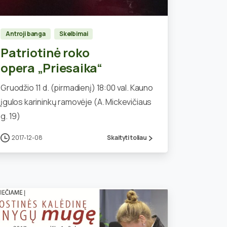
Antroji banga
Skelbimai
Patriotinė roko
opera „Priesaika“
Gruodžio 11 d. (pirmadienį) 18:00 val. Kauno
įgulos karininkų ramovėje (A. Mickevičiaus
g. 19)
2017-12-08
Skaityti toliau