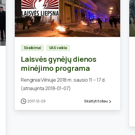
0
Skelbimai
VAS veikla
Laisvės gynėjų dienos
minėjimo programa
Renginiai Vilniuje 2018 m. sausio 11 – 17 d.
(atnaujinta 2018-01-07)
2017-12-29
Skaityti toliau