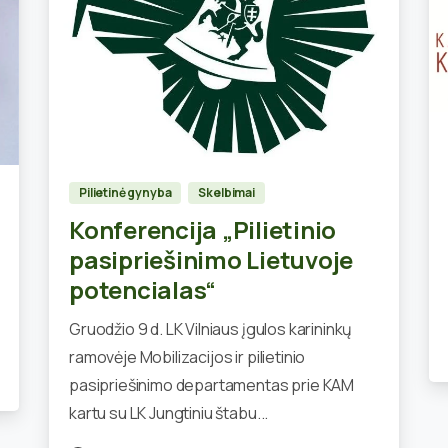
0
Pilietinė gynyba
Skelbimai
Konferencija „Pilietinio
pasipriešinimo Lietuvoje
potencialas“
Gruodžio 9 d. LK Vilniaus įgulos karininkų
ramovėje Mobilizacijos ir pilietinio
pasipriešinimo departamentas prie KAM
kartu su LK Jungtiniu štabu...