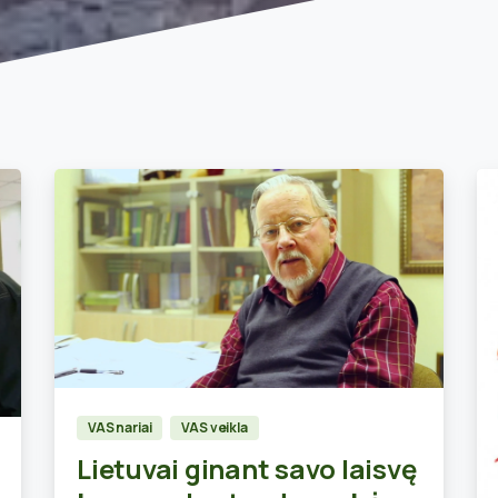
0
VAS nariai
VAS veikla
Lietuvai ginant savo laisvę