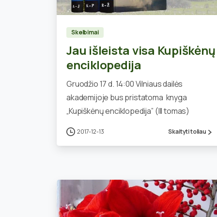
Skelbimai
Jau išleista visa Kupiškėnų
enciklopedija
Gruodžio 17 d. 14:00 Vilniaus dailės
akademijoje bus pristatoma knyga
„Kupiškėnų enciklopedija” (III tomas)
2017-12-13
Skaityti toliau