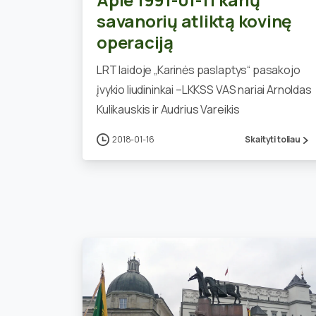
savanorių atliktą kovinę
operaciją
LRT laidoje „Karinės paslaptys“ pasakojo
įvykio liudininkai –LKKSS VAS nariai Arnoldas
Kulikauskis ir Audrius Vareikis
2018-01-16
Skaityti toliau