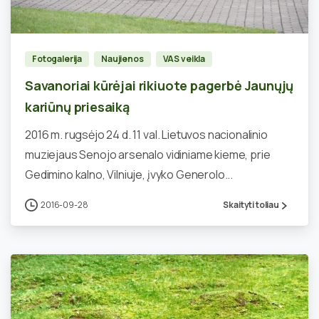
1
Fotogalerija
Naujienos
VAS veikla
Savanoriai kūrėjai rikiuote pagerbė Jaunųjų
kariūnų priesaiką
2016 m. rugsėjo 24 d. 11 val. Lietuvos nacionalinio
muziejaus Senojo arsenalo vidiniame kieme, prie
Gedimino kalno, Vilniuje, įvyko Generolo...
2016-09-28
Skaityti toliau