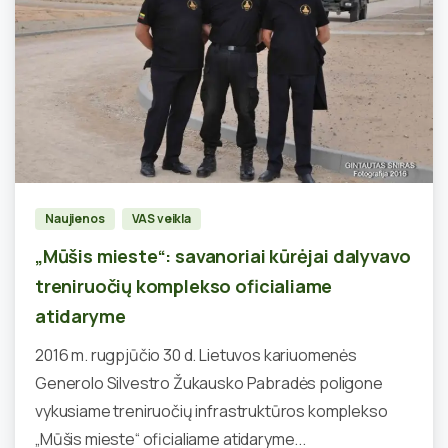
1
Naujienos
VAS veikla
„Mūšis mieste“: savanoriai kūrėjai dalyvavo
treniruočių komplekso oficialiame
atidaryme
2016 m. rugpjūčio 30 d. Lietuvos kariuomenės
Generolo Silvestro Žukausko Pabradės poligone
vykusiame treniruočių infrastruktūros komplekso
„Mūšis mieste“ oficialiame atidaryme...