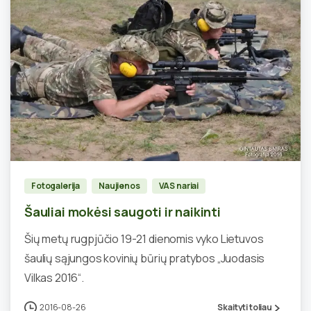
5
Fotogalerija
Naujienos
VAS nariai
Šauliai mokėsi saugoti ir naikinti
Šių metų rugpjūčio 19-21 dienomis vyko Lietuvos
šaulių sąjungos kovinių būrių pratybos „Juodasis
Vilkas 2016“.
2016-08-26
Skaityti toliau