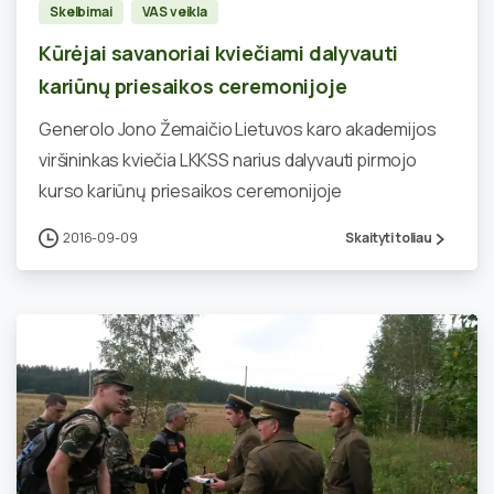
Skelbimai
VAS veikla
Kūrėjai savanoriai kviečiami dalyvauti
kariūnų priesaikos ceremonijoje
Generolo Jono Žemaičio Lietuvos karo akademijos
viršininkas kviečia LKKSS narius dalyvauti pirmojo
kurso kariūnų priesaikos ceremonijoje
2016-09-09
Skaityti toliau