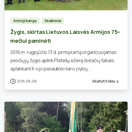
Antroji banga
Skelbimai
Žygis, skirtas Lietuvos Laisvės Armijos 75–
mečiui paminėti
2016 m. rugpjūčio 13 d. pirmą kartą organizuojamas
pėsčiųjų žygis aplink Platelių ežerą dviračių takais,
aplankant II-ojo pasaulinio karo įvykių...
2016-08-08
Skaityti toliau