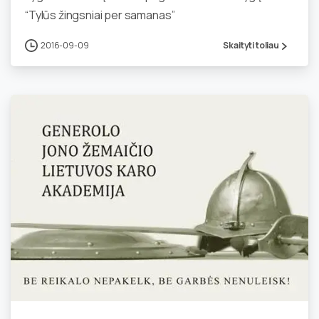
“Tylūs žingsniai per samanas”
2016-09-09
Skaityti toliau
0