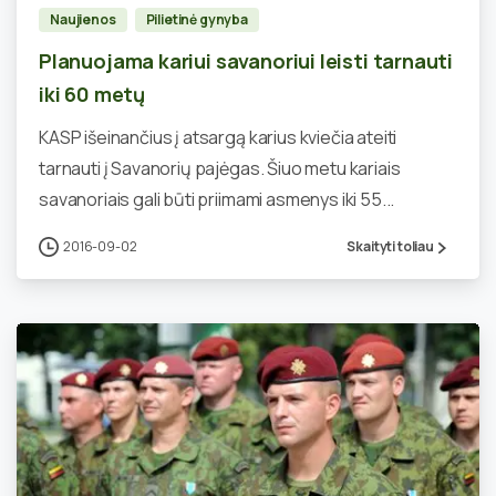
Naujienos
Pilietinė gynyba
Planuojama kariui savanoriui leisti tarnauti
iki 60 metų
KASP išeinančius į atsargą karius kviečia ateiti
tarnauti į Savanorių pajėgas. Šiuo metu kariais
savanoriais gali būti priimami asmenys iki 55...
2016-09-02
Skaityti toliau