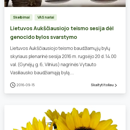
Skelbimai
VAS nariai
Lietuvos Aukščiausiojo teismo sesija dėl
genocido bylos svarstymo
Lietuvos Aukščiausiojo teismo baudžiamųjų bylų
skyriaus plenarinė sesija 2016 m. rugsėjo 20 d. 14.00
val. (Gynėjų g. 6, Vilnius) nagrinės Vytauto
Vasiliausko baudžiamąją bylą....
2016-09-15
Skaityti toliau