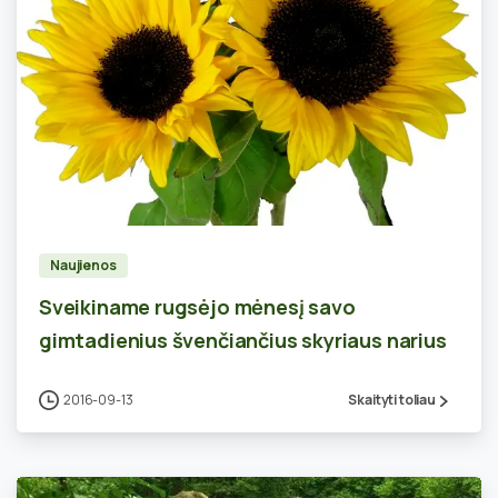
0
Naujienos
Sveikiname rugsėjo mėnesį savo
gimtadienius švenčiančius skyriaus narius
2016-09-13
Skaityti toliau