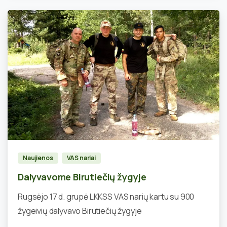
0
Naujienos
VAS nariai
Dalyvavome Birutiečių žygyje
Rugsėjo 17 d. grupė LKKSS VAS narių kartu su 900
žygeivių dalyvavo Birutiečių žygyje