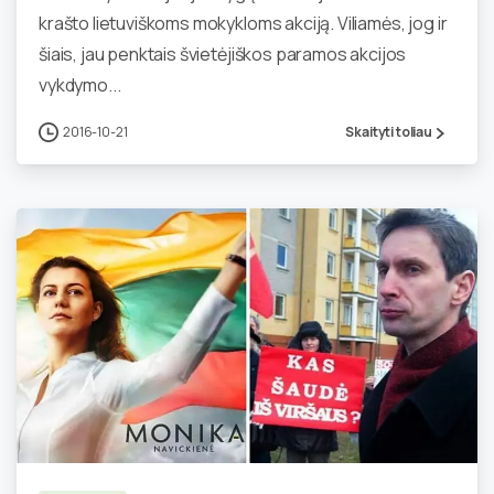
krašto lietuviškoms mokykloms akciją. Viliamės, jog ir
šiais, jau penktais švietėjiškos paramos akcijos
vykdymo...
2016-10-21
Skaityti toliau
2