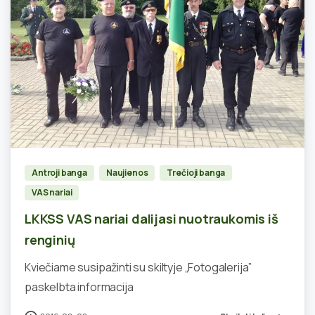
0
Antroji banga
Naujienos
Trečioji banga
VAS nariai
LKKSS VAS nariai dalijasi nuotraukomis iš
renginių
Kviečiame susipažinti su skiltyje „Fotogalerija”
paskelbta informacija