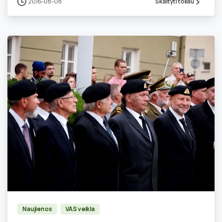
2016-08-08
Skaityti toliau
3
Naujienos
VAS veikla