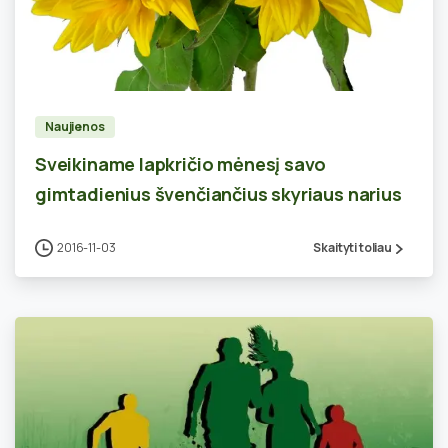
0
Naujienos
Sveikiname lapkričio mėnesį savo
gimtadienius švenčiančius skyriaus narius
2016-11-03
Skaityti toliau