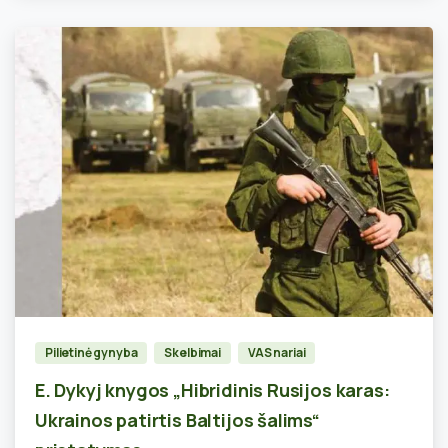
0
Pilietinė gynyba
Skelbimai
VAS nariai
E. Dykyj knygos „Hibridinis Rusijos karas:
Ukrainos patirtis Baltijos šalims“