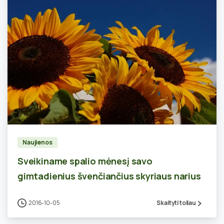
0
Naujienos
Sveikiname spalio mėnesį savo
gimtadienius švenčiančius skyriaus narius
2016-10-05
Skaityti toliau