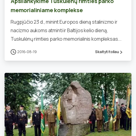
Apsilankykime Tuskulėnų rimties parko
memorialiniame komplekse
Rugpjūčio 23 d., minint Europos dieną stalinizmo ir
nacizmo aukoms atminti ir Baltijos kelio dieną,
Tuskulėnų rimties parko memorialinis kompleksas...
2016-08-19
Skaityti toliau
0