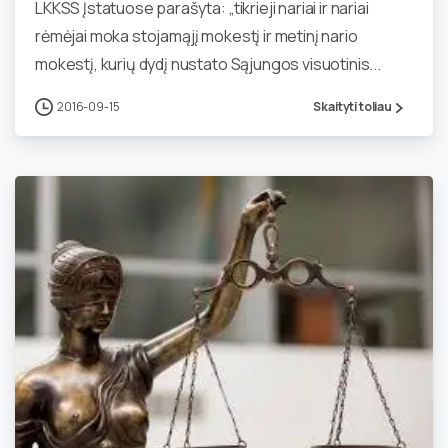
LKKSS Įstatuose parašyta: „tikrieji nariai ir nariai
rėmėjai moka stojamąjį mokestį ir metinį nario
mokestį, kurių dydį nustato Sąjungos visuotinis...
2016-09-15
Skaityti toliau
1