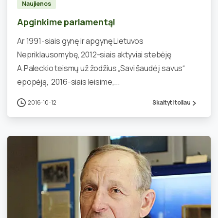
Naujienos
Apginkime parlamentą!
Ar 1991-siais gynę ir apgynę Lietuvos
Nepriklausomybę, 2012-siais aktyviai stebėję
A.Paleckio teismų už žodžius „Savi šaudė į savus“
epopėją, 2016-siais leisime,...
2016-10-12
Skaityti toliau