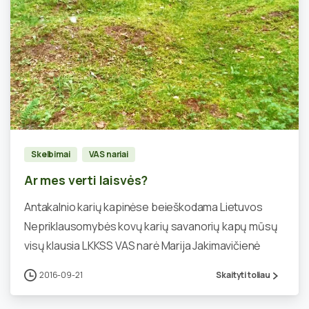
2
Skelbimai
VAS nariai
Ar mes verti laisvės?
Antakalnio karių kapinėse beieškodama Lietuvos
Nepriklausomybės kovų karių savanorių kapų mūsų
visų klausia LKKSS VAS narė Marija Jakimavičienė
2016-09-21
Skaityti toliau