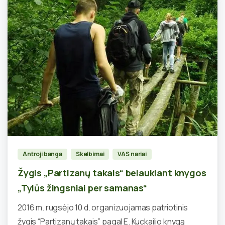
0
Antroji banga
Skelbimai
VAS nariai
Žygis „Partizanų takais“ belaukiant knygos
„Tylūs žingsniai per samanas“
2016 m. rugsėjo 10 d. organizuojamas patriotinis
žygis “Partizanų takais” pagal E. Kuckailio knygą