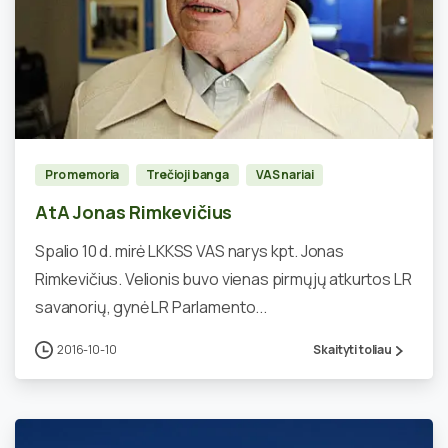
0
Pro memoria
Trečioji banga
VAS nariai
AtA Jonas Rimkevičius
Spalio 10 d. mirė LKKSS VAS narys kpt. Jonas
Rimkevičius. Velionis buvo vienas pirmųjų atkurtos LR
savanorių, gynė LR Parlamento...
2016-10-10
Skaityti toliau