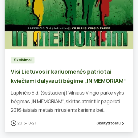
0
Skelbimai
Visi Lietuvos ir kariuomenės patriotai
kviečiami dalyvauti bėgime „IN MEMORIAM“
Lapkričio 5 d. (šeštadienį) Vilniaus Vingio parke vyks
bėgimas „IN MEMORIAM“, skirtas atminti ir pagerbti
2016-iaisiais metais mirusiems kariams bei...
2016-10-21
Skaityti toliau