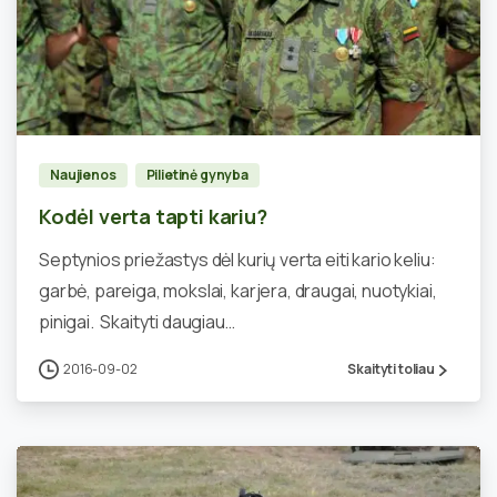
0
Naujienos
Pilietinė gynyba
Kodėl verta tapti kariu?
Septynios priežastys dėl kurių verta eiti kario keliu:
garbė, pareiga, mokslai, karjera, draugai, nuotykiai,
pinigai. Skaityti daugiau…
2016-09-02
Skaityti toliau