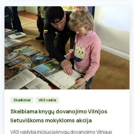
1
Skelbimai
VAS veikla
Skelbiama knygų dovanojimo Vilnijos
lietuviškoms mokykloms akcija
VAS valdyba inicijuoja knygų dovanojimo Vilniaus