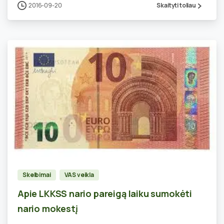
2016-09-20
Skaityti toliau
0
Skelbimai
VAS veikla
Apie LKKSS nario pareigą laiku sumokėti
nario mokestį