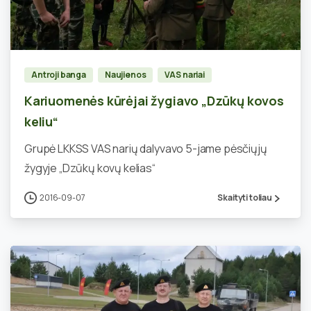
1
Antroji banga
Naujienos
VAS nariai
Kariuomenės kūrėjai žygiavo „Dzūkų kovos
keliu“
Grupė LKKSS VAS narių dalyvavo 5-jame pėsčiųjų
žygyje „Dzūkų kovų kelias“
2016-09-07
Skaityti toliau