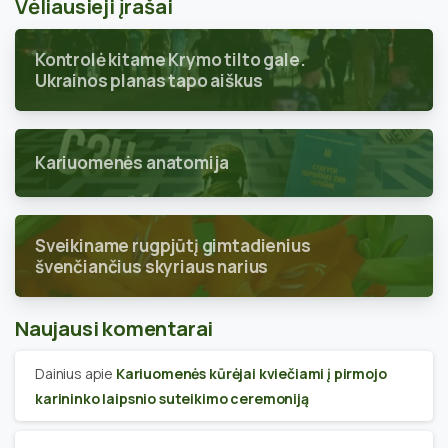
Vėliausieji įrašai
Kontrolė kitame Krymo tilto gale.
Ukrainos planas tapo aiškus
Kariuomenės anatomija
Sveikiname rugpjūtį gimtadienius
švenčiančius skyriaus narius
Naujausi komentarai
Dainius
apie
Kariuomenės kūrėjai kviečiami į pirmojo
karininko laipsnio suteikimo ceremoniją