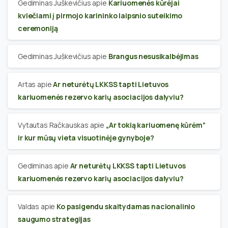
Gediminas Juškevičius
apie
Kariuomenės kūrėjai
kviečiami į pirmojo karininko laipsnio suteikimo
ceremoniją
Gediminas Juškevičius
apie
Brangus nesusikalbėjimas
Artas
apie
Ar neturėtų LKKSS tapti Lietuvos
kariuomenės rezervo karių asociacijos dalyviu?
Vytautas Račkauskas
apie
„Ar tokią kariuomenę kūrėm“
ir kur mūsų vieta visuotinėje gynyboje?
Gediminas
apie
Ar neturėtų LKKSS tapti Lietuvos
kariuomenės rezervo karių asociacijos dalyviu?
Valdas
apie
Ko pasigendu skaitydamas nacionalinio
saugumo strategijas