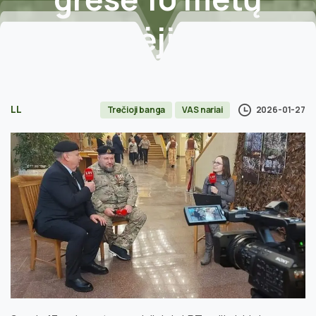
kalėjimo
Home
Trečioji banga
1991-aisiais Lietuvos ginti atvykęs ukrainietis
LL
2026-01-27
Trečioji banga
VAS nariai
Evgenas: už tai man grėsė 10 metų kalėjimo