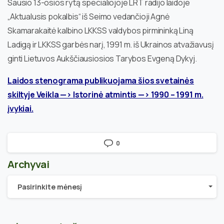
Sausio 13-osios rytą specialiojoje LRT radijo laidoje
„Aktualusis pokalbis“ iš Seimo vedančioji Agnė
Skamarakaitė kalbino LKKSS valdybos pirmininką Liną
Ladigą ir LKKSS garbės narį, 1991 m. iš Ukrainos atvažiavusį
ginti Lietuvos Aukščiausiosios Tarybos Evgeną Dykyj.
Laidos stenograma publikuojama šios svetainės
skiltyje Veikla —> Istorinė atmintis —> 1990 – 1991 m.
įvykiai
.
0
Archyvai
Archyvai
Pasirinkite mėnesį