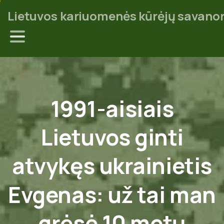
Lietuvos kariuomenės kūrėjų savanor
1991-aisiais
Lietuvos
ginti
atvykęs
ukrainietis
Evgenas:
už
tai
man
grėsė
10
metų