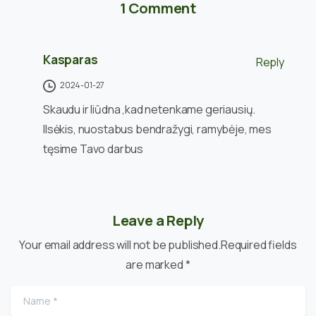
1 Comment
Kasparas
Reply
2024-01-27
Skaudu ir liūdna ,kad netenkame geriausių.
Ilsėkis, nuostabus bendražygi, ramybėje, mes
tęsime Tavo darbus
Leave a Reply
Your email address will not be published.Required fields
are marked *
Name
*