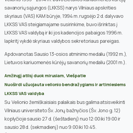
savanorių sąjungos (LKKSS) narys Vilniaus apskrities
skyriaus (VAS) KAM būryje, 1994 m. rugsėjo 2 d. dalyvavo
LKKSS VAS steigiamajame susirinkime, buvo išrinktas į
LKKSS VAS valdybą ir iki jos kadencijos pabaigos 1996 m.
lapkritį vykdė skyriaus valdybos sekretoriaus pareigas.
Apdovanotas Sausio 13-osios atminimo medaliu (1992 m.),
Lietuvos kariuomenės kūrėjų savanorių medaliu (2001 m.).
Amžinąjį atilsį duok mirusiam, Viešpatie
Nuoširdi užuojauta velionio bendražygiams ir artimiesiems
LKKSS VAS valdyba
Su Velionio žemiškaisiais palaikais bus galima atsisveikinti
Vilniaus universiteto Šv. Jonų bažnyčios (Šv. Jono g. 12)
koplyčioje sausio 27 d. (šeštadienį) nuo 12:00 iki 19:00 ir
sausio 28 d. (sekmadienį) nuo 9:00 iki 10:45.