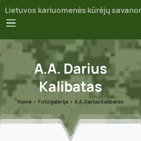
Lietuvos kariuomenės kūrėjų savanor
A.A.
Darius
Kalibatas
Home
Fotogalerija
A.A. Darius Kalibatas