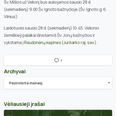
Šv. Mišios už Velionį bus aukojamos sausio 28 d.
(sekmadienį) 9:00 Šv. Ignoto bažnyčioje (Šv. Ignoto g. 6,
Vilnius).
Laidotuvės sausio 28 d. (sekmadienį) 10:45. Velionio
žemiškieji palaikai išnešami iš Šv. Jonų bažnyčios ir
vykstama į
Raudonėnų kapines (Jurbarko raj. sav.)
.
1
Archyvai
Archyvai
Pasirinkite mėnesį
Vėliausieji įrašai