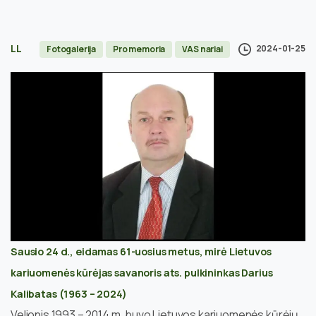
LL
2024-01-25
Fotogalerija
Pro memoria
VAS nariai
Sausio 24 d., eidamas 61-uosius metus, mirė
Lietuvos
kariuomenės kūrėjas savanoris ats. pulkininkas Darius
Kalibatas (1963 – 2024)
Velionis 1993 – 2014 m. buvo Lietuvos kariuomenės kūrėjų