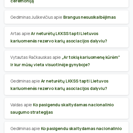
ceremoniją
Gediminas Juškevičius
apie
Brangus nesusikalbėjimas
Artas
apie
Ar neturėtų LKKSS tapti Lietuvos
kariuomenės rezervo karių asociacijos dalyviu?
Vytautas Račkauskas
apie
„Ar tokią kariuomenę kūrėm“
ir kur mūsų vieta visuotinėje gynyboje?
Gediminas
apie
Ar neturėtų LKKSS tapti Lietuvos
kariuomenės rezervo karių asociacijos dalyviu?
Valdas
apie
Ko pasigendu skaitydamas nacionalinio
saugumo strategijas
Gediminas
apie
Ko pasigendu skaitydamas nacionalinio