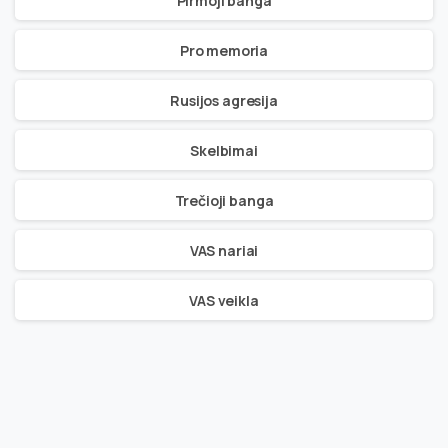
Pirmoji banga
Pro memoria
Rusijos agresija
Skelbimai
Trečioji banga
VAS nariai
VAS veikla