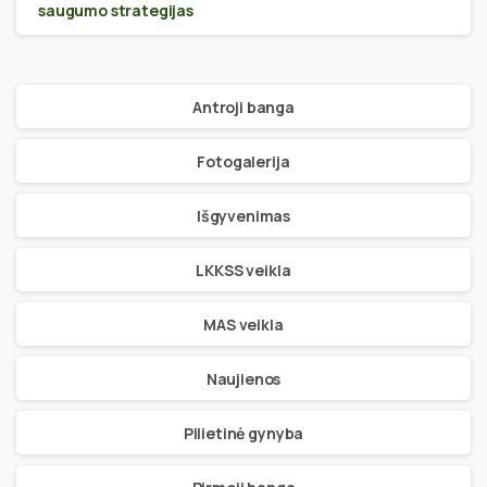
saugumo strategijas
Antroji banga
Fotogalerija
Išgyvenimas
LKKSS veikla
MAS veikla
Naujienos
Pilietinė gynyba