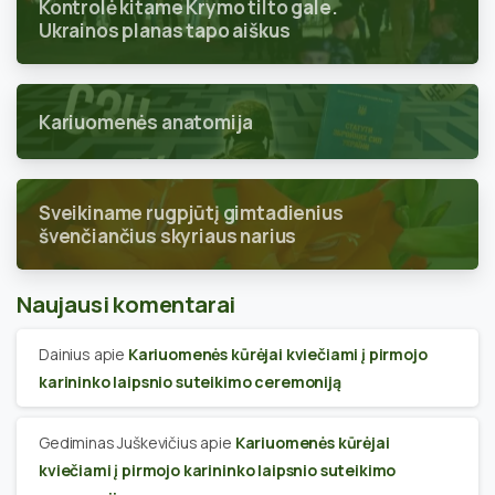
Kontrolė kitame Krymo tilto gale.
Ukrainos planas tapo aiškus
Kariuomenės anatomija
Sveikiname rugpjūtį gimtadienius
švenčiančius skyriaus narius
Naujausi komentarai
Dainius
apie
Kariuomenės kūrėjai kviečiami į pirmojo
karininko laipsnio suteikimo ceremoniją
Gediminas Juškevičius
apie
Kariuomenės kūrėjai
kviečiami į pirmojo karininko laipsnio suteikimo