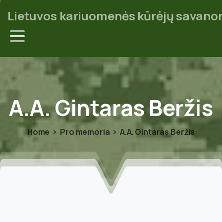
Lietuvos kariuomenės kūrėjų savanor
A.A.
Gintaras
Beržis
Home
Pro memoria
A.A. Gintaras Beržis