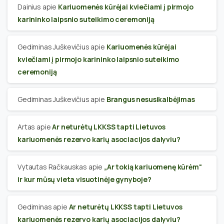
Dainius
apie
Kariuomenės kūrėjai kviečiami į pirmojo
karininko laipsnio suteikimo ceremoniją
Gediminas Juškevičius
apie
Kariuomenės kūrėjai
kviečiami į pirmojo karininko laipsnio suteikimo
ceremoniją
Gediminas Juškevičius
apie
Brangus nesusikalbėjimas
Artas
apie
Ar neturėtų LKKSS tapti Lietuvos
kariuomenės rezervo karių asociacijos dalyviu?
Vytautas Račkauskas
apie
„Ar tokią kariuomenę kūrėm“
ir kur mūsų vieta visuotinėje gynyboje?
Gediminas
apie
Ar neturėtų LKKSS tapti Lietuvos
kariuomenės rezervo karių asociacijos dalyviu?