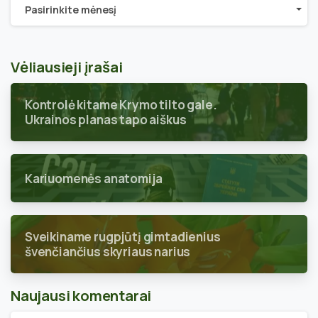
Archyvai
Pasirinkite mėnesį
Vėliausieji įrašai
Kontrolė kitame Krymo tilto gale.
Ukrainos planas tapo aiškus
Kariuomenės anatomija
Sveikiname rugpjūtį gimtadienius
švenčiančius skyriaus narius
Naujausi komentarai