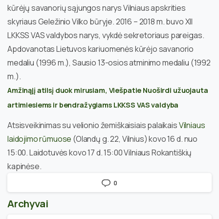
kūrėjų savanorių sąjungos narys Vilniaus apskrities
skyriaus Geležinio Vilko būryje. 2016 – 2018 m. buvo XII
LKKSS VAS valdybos narys, vykdė sekretoriaus pareigas.
Apdovanotas Lietuvos kariuomenės kūrėjo savanorio
medaliu (1996 m.), Sausio 13-osios atminimo medaliu (1992
m.).
Amžinąjį atilsį duok mirusiam, Viešpatie
Nuoširdi užuojauta
artimiesiems ir bendražygiams
LKKSS VAS valdyba
Atsisveikinimas su velionio žemiškaisiais palaikais
Vilniaus
laidojimo rūmuose
(Olandų g. 22, Vilnius) kovo 16 d. nuo
15:00. Laidotuvės kovo 17 d. 15:00 Vilniaus Rokantiškių
kapinėse.
0
Archyvai