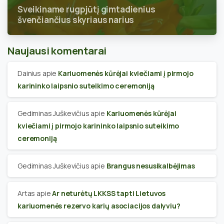
Sveikiname rugpjūtį gimtadienius
švenčiančius skyriaus narius
Naujausi komentarai
Dainius
apie
Kariuomenės kūrėjai kviečiami į pirmojo
karininko laipsnio suteikimo ceremoniją
Gediminas Juškevičius
apie
Kariuomenės kūrėjai
kviečiami į pirmojo karininko laipsnio suteikimo
ceremoniją
Gediminas Juškevičius
apie
Brangus nesusikalbėjimas
Artas
apie
Ar neturėtų LKKSS tapti Lietuvos
kariuomenės rezervo karių asociacijos dalyviu?