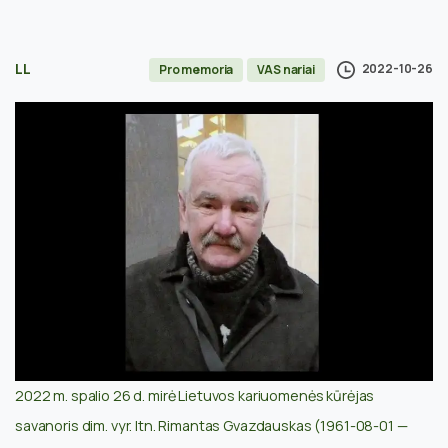
LL
2022-10-26
Pro memoria
VAS nariai
2022 m. spalio 26 d. mirė
Lietuvos kariuomenės kūrėjas
savanoris dim. vyr. ltn. Rimantas Gvazdauskas (1961-08-01 —