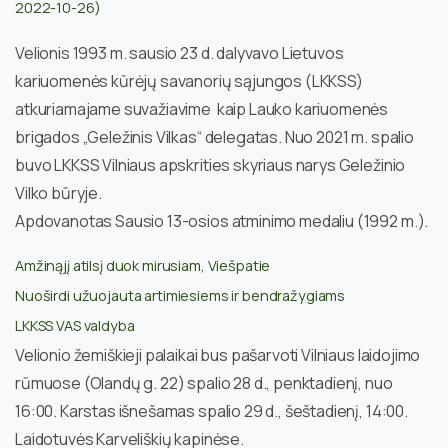
2022-10-26)
Velionis 1993 m. sausio 23 d. dalyvavo Lietuvos
kariuomenės kūrėjų savanorių sąjungos (LKKSS)
atkuriamajame suvažiavime kaip Lauko kariuomenės
brigados „Geležinis Vilkas“ delegatas. Nuo 2021 m. spalio
buvo LKKSS Vilniaus apskrities skyriaus narys Geležinio
Vilko būryje.
Apdovanotas Sausio 13-osios atminimo medaliu (1992 m.).
Amžinąjį atilsį duok mirusiam, Viešpatie
Nuoširdi užuojauta artimiesiems ir bendražygiams
LKKSS VAS valdyba
Velionio žemiškieji palaikai bus pašarvoti Vilniaus laidojimo
rūmuose (Olandų g. 22) spalio 28 d., penktadienį, nuo
16:00. Karstas išnešamas spalio 29 d., šeštadienį, 14:00.
Laidotuvės Karveliškių kapinėse.