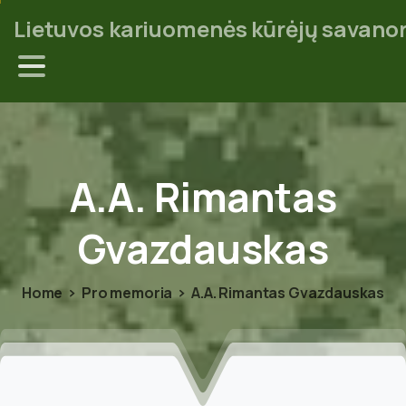
Lietuvos kariuomenės kūrėjų savanor
A.A.
Rimantas
Gvazdauskas
Home
Pro memoria
A.A. Rimantas Gvazdauskas