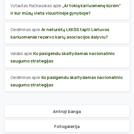
Vytautas Račkauskas
apie
„Ar tokią kariuomenę kūrėm“
ir kur mūsų vieta visuotinėje gynyboje?
Gediminas
apie
Ar neturėtų LKKSS tapti Lietuvos
kariuomenės rezervo karių asociacijos dalyviu?
Valdas
apie
Ko pasigendu skaitydamas nacionalinio
saugumo strategijas
Gediminas
apie
Ko pasigendu skaitydamas nacionalinio
saugumo strategijas
Antroji banga
Fotogalerija