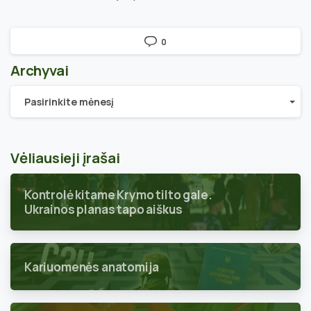
0
Archyvai
Archyvai
Pasirinkite mėnesį
Vėliausieji įrašai
Kontrolė kitame Krymo tilto gale.
Ukrainos planas tapo aiškus
Kariuomenės anatomija