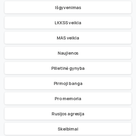
Išgyvenimas
LKKSS veikla
MAS veikla
Naujienos
Pilietinė gynyba
Pirmoji banga
Pro memoria
Rusijos agresija
Skelbimai