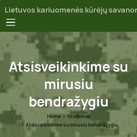
Lietuvos kariuomenės kūrėjų savanor
Atsisveikinkime
su
mirusiu
bendražygiu
Home
Skelbimai
Atsisveikinkime su mirusiu bendražygiu