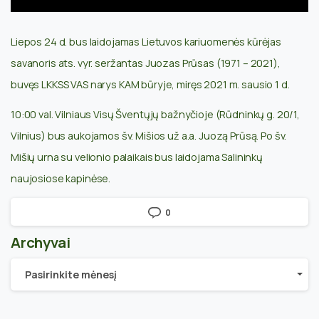
Liepos 24 d. bus laidojamas Lietuvos kariuomenės kūrėjas
savanoris
ats. vyr. seržantas Juozas Prūsas (1971 – 2021)
,
buvęs LKKSS VAS narys KAM būryje, miręs 2021 m. sausio 1 d.
10:00 val. Vilniaus Visų Šventųjų bažnyčioje (Rūdninkų g. 20/1,
Vilnius) bus aukojamos šv. Mišios už a.a. Juozą Prūsą. Po šv.
Mišių urna su velionio palaikais bus laidojama Salininkų
naujosiose kapinėse.
0
Archyvai
Archyvai
Pasirinkite mėnesį