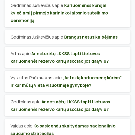
Gediminas Juškevičius
apie
Kariuomenės kūrėjai
kviečiami į pirmojo karininko laipsnio suteikimo
ceremoniją
Gediminas Juškevičius
apie
Brangus nesusikalbėjimas
Artas
apie
Ar neturėtų LKKSS tapti Lietuvos
kariuomenės rezervo karių asociacijos dalyviu?
Vytautas Račkauskas
apie
„Ar tokią kariuomenę kūrėm“
ir kur mūsų vieta visuotinėje gynyboje?
Gediminas
apie
Ar neturėtų LKKSS tapti Lietuvos
kariuomenės rezervo karių asociacijos dalyviu?
Valdas
apie
Ko pasigendu skaitydamas nacionalinio
saugumo strategijas