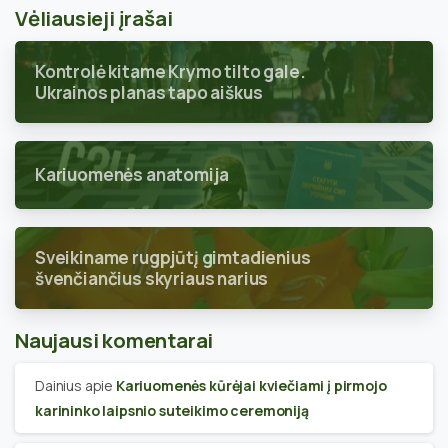
Vėliausieji įrašai
Kontrolė kitame Krymo tilto gale.
Ukrainos planas tapo aiškus
Kariuomenės anatomija
Sveikiname rugpjūtį gimtadienius
švenčiančius skyriaus narius
Naujausi komentarai
Dainius
apie
Kariuomenės kūrėjai kviečiami į pirmojo
karininko laipsnio suteikimo ceremoniją