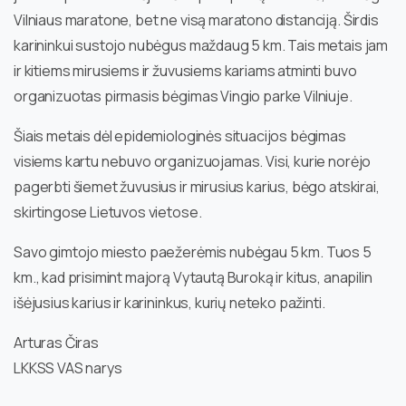
Vilniaus maratone, bet ne visą maratono distanciją. Širdis
karininkui sustojo nubėgus maždaug 5 km. Tais metais jam
ir kitiems mirusiems ir žuvusiems kariams atminti buvo
organizuotas pirmasis bėgimas Vingio parke Vilniuje.
Šiais metais dėl epidemiologinės situacijos bėgimas
visiems kartu nebuvo organizuojamas. Visi, kurie norėjo
pagerbti šiemet žuvusius ir mirusius karius, bėgo atskirai,
skirtingose Lietuvos vietose.
Savo gimtojo miesto paežerėmis nubėgau 5 km. Tuos 5
km., kad prisimint majorą Vytautą Buroką ir kitus, anapilin
išėjusius karius ir karininkus, kurių neteko pažinti.
Arturas Čiras
LKKSS VAS narys