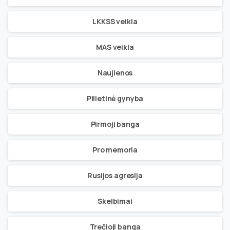
LKKSS veikla
MAS veikla
Naujienos
Pilietinė gynyba
Pirmoji banga
Pro memoria
Rusijos agresija
Skelbimai
Trečioji banga