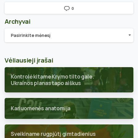
0
Archyvai
Archyvai
Pasirinkite mėnesį
Vėliausieji įrašai
Kontrolė kitame Krymo tilto gale.
Ukrainos planas tapo aiškus
Kariuomenės anatomija
Sveikiname rugpjūtį gimtadienius