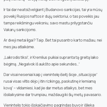
Ir tai dar neatsižvelgiant į Budanovo sankcijas, tai yra mūsų
poveikį Rusijos naftos ir dujų sektoriui, o tas poveikis jau
tampa reikšmingu veiksniu, savo mastu prilygstančiu
Vakarų sankcijoms.
Ar dveji metai ilgai? Taip. Bet tai pusantro karto mažiau, nei
mes jau atlaikėme.
„Laikrodis tiksi“, ir Kremlius puikiai supranta tą greitą laiko
bėgimą. „Negalvok iš aukšto apie sekundes…“
Dar visai neseniai kaip į vienintelę išeitį šioje „situacijoje“
rusai visas viltis dėjo į itin rizikingą „paskutinę ir lemiamą
kovą“ – vildamiesi, kad jie dar metus atlaikys, bet mes
išsilaikysime dar trumpiau, maždaug iki šių metų pavasario.
Vienintelis tokio išskaičiavimo pagrindas buvo ir išlieka