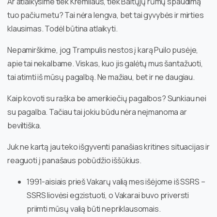
Ar atlaikysime tiek Kremliaus, tiek Baltųjų rūmų spaudimą
tuo pačiu metu? Tai nėra lengva, bet tai gyvybės ir mirties
klausimas. Todėl būtina atlaikyti.
Nepamirškime, jog Trampulis nestos į karą Puilo pusėje,
apie tai nekalbame. Viskas, kuo jis galėtų mus šantažuoti,
tai atimti iš mūsų pagalbą. Ne mažiau, bet ir ne daugiau.
Kaip kovoti su raška be amerikiečių pagalbos? Sunkiau nei
su pagalba. Tačiau tai jokiu būdu nėra neįmanoma ar
beviltiška.
Juk ne kartą jau teko išgyventi panašias kritines situacijas ir
reaguoti į panašaus pobūdžio iššūkius.
1991-aisiais prieš Vakarų valią mes išėjome iš SSRS –
SSRS liovėsi egzistuoti, o Vakarai buvo priversti
priimti mūsų valią būti nepriklausomais.