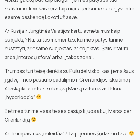
sutiktume. Ir viskas nėra taip niūru, jei turime noro gyventi ir
esame pasirengę kovoti už save.
Ar Rusija ir Jungtinės Valstijos kartu atmeta mus kaip
subjektą? Na, tai tas momentas, kai mes patys turime
nustatyti, ar esame subjektas, ar objektas. Šalis ir tauta
arba „interesų sfera“ arba „įtakos zona“.
Trumpas turi teisę derėtis su Puilu dėl visko, kas jiems šaus
į galvą – nuo pasaulio padalijimo ir Grenlandijos iškeitimo į
Aliaską iki bendros kelionės į Marsą raitomis ant Elono
„hyperloop‘o“
Bet mes turime visas teises pasiųsti juos abu į Marsą per
Grenlandiją
Ar Trumpas mus „nuleidžia“? Taip, jei mes šūdas unitaze