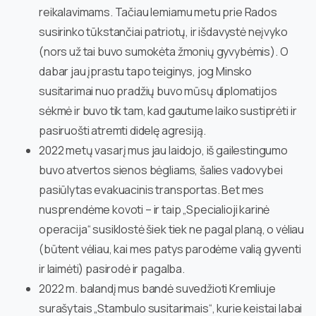
reikalavimams. Tačiau lemiamu metu prie Rados
susirinko tūkstančiai patriotų, ir išdavystė neįvyko
(nors už tai buvo sumokėta žmonių gyvybėmis). O
dabar jau įprastu tapo teiginys, jog Minsko
susitarimai nuo pradžių buvo mūsų diplomatijos
sėkmė ir buvo tik tam, kad gautume laiko sustiprėti ir
pasiruošti atremti didelę agresiją.
2022 metų vasarį mus jau laidojo, iš gailestingumo
buvo atvertos sienos bėgliams, šalies vadovybei
pasiūlytas evakuacinis transportas. Bet mes
nusprendėme kovoti – ir taip „Specialioji karinė
operacija“ susiklostė šiek tiek ne pagal planą, o vėliau
(būtent vėliau, kai mes patys parodėme valią gyventi
ir laimėti) pasirodė ir pagalba.
2022 m. balandį mus bandė suvedžioti Kremliuje
surašytais „Stambulo susitarimais“, kurie keistai labai