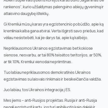
Abiem supervalstybėms Korėjos karas buvo „lagaminas be
rankenos“, kurio užšaldymas palengvino abiejų gyvenimą ir
atlaisvino daugybę išteklių.
Gi Kremliui mūsų karas yra egzistencinio pobūdžio, apie ką
kremliniai kalba gana atvirai. Verta išgirsti savo priešus, kad
vėliau nesistebėti, kai jie darys tai, apie ką kalbėjo.
Nepriklausomos Ukrainos egzistavimas bet kokiose
sienose, nesvarbu, ar tai 80% teisėtos teritorijos, ar 50%,
ar tik 10%, Kremliui vienodai nepriimtinas.
Tuo labiau nepriklausomos demokratinės Ukrainos
egzistavimas su laisvais rinkimais ir besikeičiančia valdžia.
Juo labiau, tos Ukrainos integracija į ES.
Mes jiems – anti-Rusijos projektas. Rusija ir anti-Rusija
negali egzistuoti kartu, jos turi anihiliuotis kaip dalelė ir