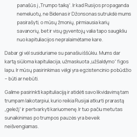
panašūs į „Trumpo taiką“. Ir kad Rusijos propaganda
nemeluotų, ne Bidenas ir Džonsonas sutrukdė mums
pasirašyti, o mūsų žmonių, pirmiausia karių
savanorių, bet ir visų gyventojų valia tapo saugikliu
nuo kapituliacijos nepralaimėtame kare.
Dabar gi vėl susiduriame su panašiu iššūkiu. Mums dar
kartą siūloma kapituliacija, užmaskuota „užšaldymo“ figos
lapu. Ir mūsų pasirinkimas vėlgi yra egzistencinio pobūdžio
– būti ar nebūti.
Galime pasirinkti kapituliaciją ir atidėti savo likvidavimą tam
trumpam laikotarpiui, kurio reikia Rusijai atkurti prarastą
„geležį“ ir pertvarkyti kariuomenę. Ir tuo pačiu metu tas
sunaikinimas po trumpos pauzės yra beveik
neišvengiamas.