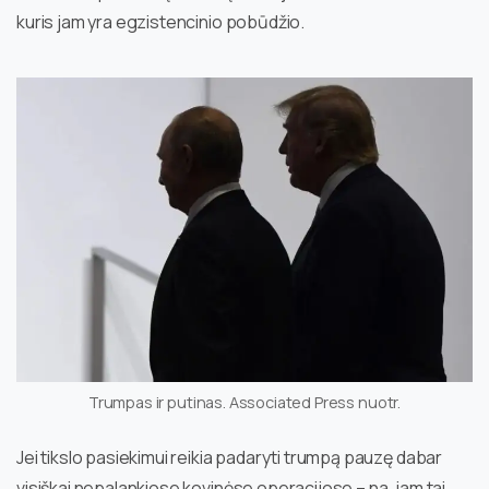
kuris jam yra egzistencinio pobūdžio.
Trumpas ir putinas. Associated Press nuotr.
Jei tikslo pasiekimui reikia padaryti trumpą pauzę dabar
visiškai nepalankiose kovinėse operacijose – na, jam tai