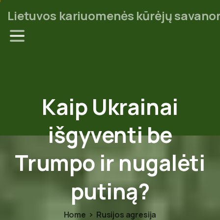
Lietuvos kariuomenės kūrėjų savanor
Kaip
Ukrainai
išgyventi
be
Trumpo
ir
nugalėti
putiną?
Home
Rusijos agresija