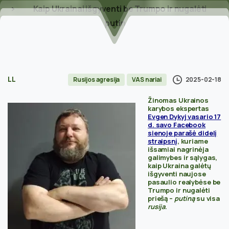
Kaip Ukrainai išgyventi be Trumpo ir nugalėti
putiną?
LL
2025-02-18
Rusijos agresija
VAS nariai
Žinomas Ukrainos
karybos ekspertas
Evgen Dykyj vasario 17
d. savo Facebook
sienoje parašė didelį
straipsnį
, kuriame
išsamiai nagrinėja
galimybes ir sąlygas,
kaip Ukraina galėtų
išgyventi naujose
pasaulio realybėse be
Trumpo ir nugalėti
priešą –
putiną
su visa
rusija
.