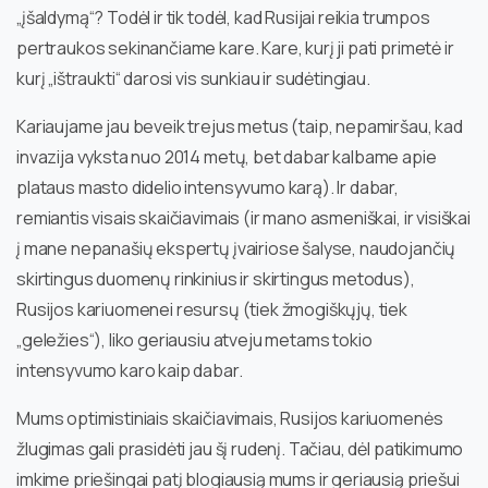
„įšaldymą“? Todėl ir tik todėl, kad Rusijai reikia trumpos
pertraukos sekinančiame kare. Kare, kurį ji pati primetė ir
kurį „ištraukti“ darosi vis sunkiau ir sudėtingiau.
Kariaujame jau beveik trejus metus (taip, nepamiršau, kad
invazija vyksta nuo 2014 metų, bet dabar kalbame apie
plataus masto didelio intensyvumo karą). Ir dabar,
remiantis visais skaičiavimais (ir mano asmeniškai, ir visiškai
į mane nepanašių ekspertų įvairiose šalyse, naudojančių
skirtingus duomenų rinkinius ir skirtingus metodus),
Rusijos kariuomenei resursų (tiek žmogiškųjų, tiek
„geležies“), liko geriausiu atveju metams tokio
intensyvumo karo kaip dabar.
Mums optimistiniais skaičiavimais, Rusijos kariuomenės
žlugimas gali prasidėti jau šį rudenį. Tačiau, dėl patikimumo
imkime priešingai patį blogiausią mums ir geriausią priešui