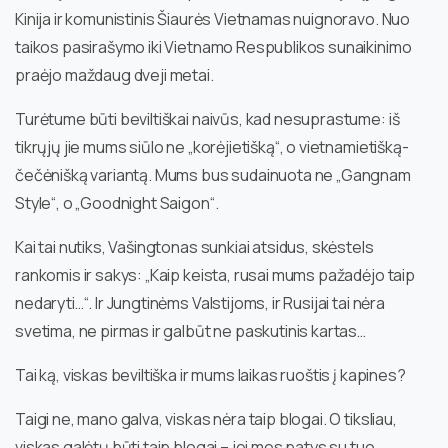
Kinija ir komunistinis Šiaurės Vietnamas nuignoravo. Nuo
taikos pasirašymo iki Vietnamo Respublikos sunaikinimo
praėjo maždaug dveji metai.
Turėtume būti beviltiškai naivūs, kad nesuprastume: iš
tikrųjų jie mums siūlo ne „korėjietišką“, o vietnamietišką-
čečėnišką variantą. Mums bus sudainuota ne „Gangnam
Style“, o „Goodnight Saigon“.
Kai tai nutiks, Vašingtonas sunkiai atsidus, skėstels
rankomis ir sakys: „Kaip keista, rusai mums pažadėjo taip
nedaryti…“. Ir Jungtinėms Valstijoms, ir Rusijai tai nėra
svetima, ne pirmas ir galbūt ne paskutinis kartas…
Tai ką, viskas beviltiška ir mums laikas ruoštis į kapines?
Taigi ne, mano galva, viskas nėra taip blogai. O tiksliau,
viskas galėtų būti taip blogai – jei mes patys su tuo