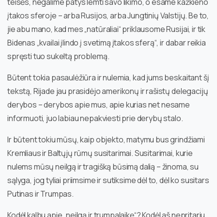
teisės, negalime patys lemti savo likimo, o esame kažkieno
įtakos sferoje – arba Rusijos, arba Jungtinių Valstijų. Be to,
jie abu mano, kad mes „natūraliai“ priklausome Rusijai, ir tik
Bidenas „kvailai įlindo į svetimą įtakos sferą“, ir dabar reikia
spręsti tuo sukeltą problemą.
Būtent tokia pasaulėžiūra ir nulemia, kad jums beskaitant šį
tekstą, Rijade jau prasidėjo amerikonų ir rašistų delegacijų
derybos – derybos apie mus, apie kurias net nesame
informuoti, juo labiau nepakviesti prie derybų stalo.
Ir būtent tokiu mūsų, kaip objekto, matymu bus grindžiami
Kremliaus ir Baltųjų rūmų susitarimai. Susitarimai, kurie
nulems mūsų neilgą ir tragišką būsimą dalią – žinoma, su
sąlyga, jog tyliai priimsime ir sutiksime dėl to, dėl ko susitars
Putinas ir Trumpas.
Kodėl kalbu apie „neilgą ir trumpalaikę“? Kodėl aš nepritariu