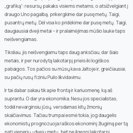
„grafiką“: resursų pakaks visiems metams, o atsižvelgiant į
draugo Uno pagalbą, prikergkime dar pusę metų. Taigi,
pusantrų metų. Dėl visa ko pridėkime dar pusę metų. Taigi,
daugiausiai dveji metai – ir pralaimėjimas mūšio lauke taps
neišvengiamas.
Tiksliau, jis neišvengiamu taps daug anksčiau, dar šiais
metais, ir per nurodytą laikotarpį prieis iki logiškos
pabaigos. Tos pačios su mūsų kava Jaltoje ir, greičiausiai,
su pačių rusų fiziniu Puilo likvidavimu.
Ir tai dabar sakau tik apie frontą ir kariuomenę, ką aš
suprantu. O dar yra ekonomika. Nesu jos specialistas,
todėl nevarginsiu jūsų, versdamas kitų žmonių
skaičiavimus. Tačiau trumpai esmė tokia, jog daugelis
ekonomistų prognozuoja raškos ekonominį žlugimą per tą
patį vienerių –dvejų metų, bet ne ilgesnį laikotarpį.