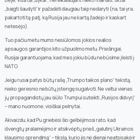
Beje, visa tai „dykai“, nereikalaujant nieko mainais, tiktai
„baigti šaudyti“ ir pažadėti daugiau taip nedaryti (na, tai yra,
pakartoti tą patį, ką Rusija jau ne kartą žadėjo ir kaskart
netesėjo).
Tuo pačiu metu mums nesiūlomos jokios realios
apsaugos garantijos kito užpuolimo metu. Priešingai,
Rusijai garantuojama, kad mes jokiu būdu nebūsime įleisti į
NATO.
Jeigu rusai patys būtų rašę „Trumpo taikos plano“ tekstą,
nieko geresnio nebūtų įstengę sugalvoti. Ne veltui vienas
jų propagandistų jau siūlo Trumpui suteikti „Rusijos didvyrį“
– mano nuomone, visiškai pelnytai.
Akivaizdu, kad Pu griebėsi šio gelbėjimosi rato, kad
išvengtų pralaimėjimo ir atsikvėptų prieš „galutinį Ukrainos
klausimo sprendimą“ – tikslą, kurio jis nė dienai neatsisakė ir