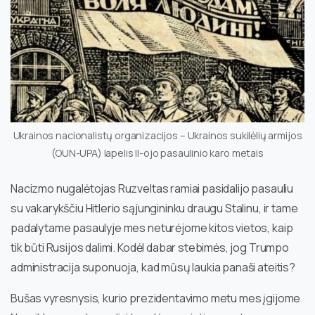
Ukrainos nacionalistų organizacijos – Ukrainos sukilėlių armijos
(OUN-UPA) lapelis II-ojo pasaulinio karo metais
Nacizmo nugalėtojas Ruzveltas ramiai pasidalijo pasauliu
su vakarykščiu Hitlerio sąjungininku draugu Stalinu, ir tame
padalytame pasaulyje mes neturėjome kitos vietos, kaip
tik būti Rusijos dalimi. Kodėl dabar stebimės, jog Trumpo
administracija suponuoja, kad mūsų laukia panaši ateitis?
Bušas vyresnysis, kurio prezidentavimo metu mes įgijome