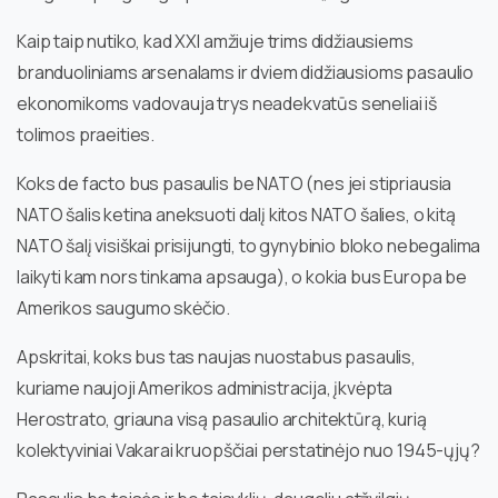
Kaip taip nutiko, kad XXI amžiuje trims didžiausiems
branduoliniams arsenalams ir dviem didžiausioms pasaulio
ekonomikoms vadovauja trys neadekvatūs seneliai iš
tolimos praeities.
Koks de facto bus pasaulis be NATO (nes jei stipriausia
NATO šalis ketina aneksuoti dalį kitos NATO šalies, o kitą
NATO šalį visiškai prisijungti, to gynybinio bloko nebegalima
laikyti kam nors tinkama apsauga), o kokia bus Europa be
Amerikos saugumo skėčio.
Apskritai, koks bus tas naujas nuostabus pasaulis,
kuriame naujoji Amerikos administracija, įkvėpta
Herostrato, griauna visą pasaulio architektūrą, kurią
kolektyviniai Vakarai kruopščiai perstatinėjo nuo 1945-ųjų?