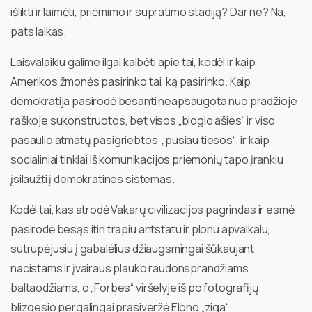
išlikti ir laimėti, priėmimo ir supratimo stadiją? Dar ne? Na,
pats laikas.
Laisvalaikiu galime ilgai kalbėti apie tai, kodėl ir kaip
Amerikos žmonės pasirinko tai, ką pasirinko. Kaip
demokratija pasirodė besanti neapsaugota nuo pradžioje
raškoje sukonstruotos, bet visos „blogio ašies“ ir viso
pasaulio atmatų pasigriebtos „pusiau tiesos“, ir kaip
socialiniai tinklai iš komunikacijos priemonių tapo įrankiu
įsilaužti į demokratines sistemas.
Kodėl tai, kas atrodė Vakarų civilizacijos pagrindas ir esmė,
pasirodė besąs itin trapiu antstatu ir plonu apvalkalu,
sutrupėjusiu į gabalėlius džiaugsmingai šūkaujant
nacistams ir įvairaus plauko raudonsprandžiams
baltaodžiams, o „Forbes“ viršelyje iš po fotografijų
blizgesio pergalingai prasiveržė Elono „ziga“.