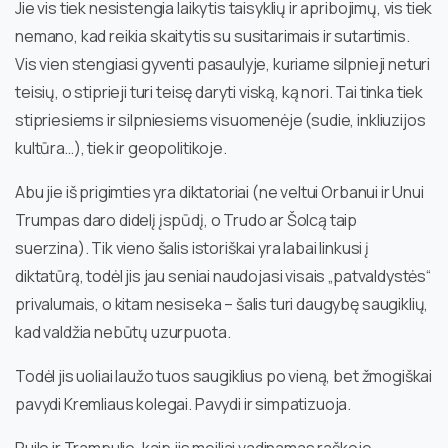
Jie vis tiek nesistengia laikytis taisyklių ir apribojimų, vis tiek
nemano, kad reikia skaitytis su susitarimais ir sutartimis.
Vis vien stengiasi gyventi pasaulyje, kuriame silpnieji neturi
teisių, o stiprieji turi teisę daryti viską, ką nori. Tai tinka tiek
stipriesiems ir silpniesiems visuomenėje (sudie, inkliuzijos
kultūra…), tiek ir geopolitikoje.
Abu jie iš prigimties yra diktatoriai (ne veltui Orbanui ir Unui
Trumpas daro didelį įspūdį, o Trudo ar Šolcą taip
suerzina). Tik vieno šalis istoriškai yra labai linkusi į
diktatūrą, todėl jis jau seniai naudojasi visais „patvaldystės“
privalumais, o kitam nesiseka – šalis turi daugybę saugiklių,
kad valdžia nebūtų uzurpuota.
Todėl jis uoliai laužo tuos saugiklius po vieną, bet žmogiškai
pavydi Kremliaus kolegai. Pavydi ir simpatizuoja.