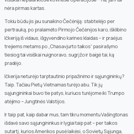
nėra pirmas kartas.
Tokiu būdu jis jau sunaikino Čečėniją: stabtelėjo per
pertrauką, po pralaimėto Pirmojo Čečėnijos karo, išklibino
Ičkeriją iš vidaus, išgyvendino karines klaidas – ir praėjus
trejiems metams po „Chasavjurto taikos“ pasirašymo
tiesiog tai visiškai nuignoravo, sugrįžo ir baigė tai, ką
pradėjo.
Ičkerija neturėjo tarptautinio pripažinimo ir sąjungininkų?
Taip. Tačiau Pietų Vietnamas turėjo abu. Tik jų
sąjungininkai buvo tie patys, kuriuos turėjome iki Trumpo
atėjimo – Jungtinės Valstijos.
Ir taip pat, kaip dabar mus, tam tikru momentu Vašingtonas
išdavė savo sąjungininkus ir lygiai taip pat – per taikos
sutartį, kurios Amerikos pusė laikėsi, o Sovietų Sąjunga,