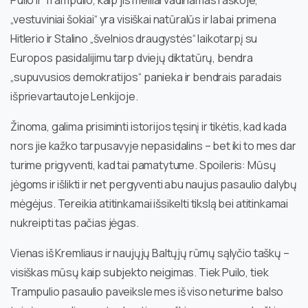
Puilo ir Trampulio, kaip jis meiliai vadinamas raškoje,
„vestuviniai šokiai“ yra visiškai natūralūs ir labai primena
Hitlerio ir Stalino „švelnios draugystės“ laikotarpį su
Europos pasidalijimu tarp dviejų diktatūrų, bendra
„supuvusios demokratijos“ panieka ir bendrais paradais
išprievartautoje Lenkijoje.
Žinoma, galima prisiminti istorijos tęsinį ir tikėtis, kad kada
nors jie kažko tarpusavyje nepasidalins – bet iki to mes dar
turime prigyventi, kad tai pamatytume. Spoileris: Mūsų
jėgoms ir išlikti ir net pergyventi abu naujus pasaulio dalybų
mėgėjus. Tereikia atitinkamai išsikelti tikslą bei atitinkamai
nukreipti tas pačias jėgas.
Vienas iš Kremliaus ir naujųjų Baltųjų rūmų sąlyčio taškų –
visiškas mūsų kaip subjekto neigimas. Tiek Puilo, tiek
Trampulio pasaulio paveiksle mes iš viso neturime balso