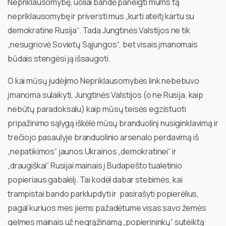
Nepriklausomybę, uoliai bandė paneigti mums tą
nepriklausomybę ir priversti mus „kurti ateitį kartu su
demokratine Rusija“. Tada Jungtinės Valstijos ne tik
„nesugriovė Sovietų Sąjungos“, bet visais įmanomais
būdais stengėsi ją išsaugoti.
O kai mūsų judėjimo Nepriklausomybės link nebebuvo
įmanoma sulaikyti, Jungtinės Valstijos (o ne Rusija, kaip
nebūtų paradoksalu) kaip mūsų teisės egzistuoti
pripažinimo sąlygą iškėlė mūsų branduolinį nusiginklavimą ir
trečiojo pasaulyje branduolinio arsenalo perdavimą iš
„nepatikimos“ jaunos Ukrainos „demokratinei“ ir
„draugiškai“ Rusijai mainais į Budapešto tualetinio
popieriaus gabalėlį. Tai kodėl dabar stebimės, kai
trampistai bando parklupdyti ir pasirašyti popierėlius,
pagal kuriuos mes jiems pažadėtume visas savo žemės
gelmes mainais už negrąžinamą „popierininkų“ suteiktą