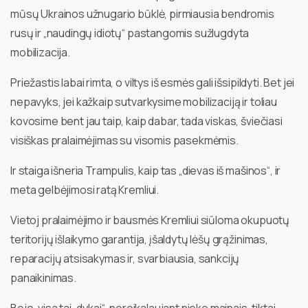
mūsų Ukrainos užnugario būklė, pirmiausia bendromis
rusų ir „naudingų idiotų“ pastangomis sužlugdyta
mobilizacija.
Priežastis labai rimta, o viltys iš esmės gali išsipildyti. Bet jei
nepavyks, jei kažkaip sutvarkysime mobilizaciją ir toliau
kovosime bent jau taip, kaip dabar, tada viskas, šviečiasi
visiškas pralaimėjimas su visomis pasekmėmis.
Ir staiga išneria Trampulis, kaip tas „dievas iš mašinos“, ir
meta gelbėjimosi ratą Kremliui.
Vietoj pralaimėjimo ir bausmės Kremliui siūloma okupuotų
teritorijų išlaikymo garantija, įšaldytų lėšų grąžinimas,
reparacijų atsisakymas ir, svarbiausia, sankcijų
panaikinimas.