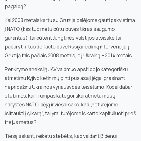
pagalbą?
Kai 2008 metais kartu su Gruzija galėjome gauti pakvietimą
į NATO (kas tuo metu būtų buvęs tikras saugumo
garantas), tai būtent Jungtinės Valstijos atsisakė tai
padaryti ir tuo de facto davė Rusijai leidimą intervencijai į
Gruziją tais pačiais 2008 metais, o į Ukrainą – 2014 metais.
Per Krymo aneksiją JAV vaidmuo apsiribojo kategorišku
atmetimu Kyjivo ketinimų ginti pusiasalį jėga, grasinant
nepripažinti Ukrainos vyriausybės teisėtumo. Kodėl dabar
stebimės, kai Trumpas kategoriškai atmeta mūsų
narystės NATO idėją ir viešai sako, kad „neturėjome
įsitraukti į šį karą“, tai yra, turėjome iš karto kapituliuoti prieš
trejus metus?
Tiesą sakant, reikėtų stebėtis, kad valdant Bidenui