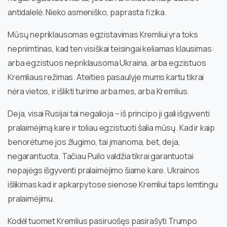
antidalelė. Nieko asmeniško, paprasta fizika.
Mūsų nepriklausomas egzistavimas Kremliui yra toks
nepriimtinas, kad ten visiškai teisingai keliamas klausimas:
arba egzistuos nepriklausoma Ukraina, arba egzistuos
Kremliaus režimas. Ateities pasaulyje mums kartu tikrai
nėra vietos, ir išlikti turime arba mes, arba Kremlius.
Deja, visai Rusijai tai negalioja – iš principo ji gali išgyventi
pralaimėjimą kare ir toliau egzistuoti šalia mūsų. Kad ir kaip
benorėtume jos žlugimo, tai įmanoma, bet, deja,
negarantuota. Tačiau Puilo valdžia tikrai garantuotai
nepajėgs išgyventi pralaimėjimo šiame kare. Ukrainos
išlikimas kad ir apkarpytose sienose Kremliui taps lemtingu
pralaimėjimu.
Kodėl tuomet Kremlius pasiruošęs pasirašyti Trumpo