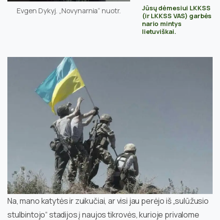
Jūsų dėmesiui LKKSS
Evgen Dykyj. „Novynarnia“ nuotr.
(ir LKKSS VAS) garbės
nario mintys
lietuviškai.
Na, mano katytės ir zuikučiai, ar visi jau perėjo iš „sulūžusio
stulbintojo“ stadijos į naujos tikrovės, kurioje privalome