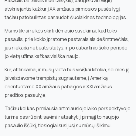
Pasaulis be teisės ir be taisyklių, daugeliu atžvilgių
atskriejantis kažkur į XX amžiaus pirmosios pusės lygį,
tačiau patobulintas panaudoti šiuolaikines technologijas.
Mums tikrai reikės skirti dėmesio suvokimui, kad toks
pasaulis, prie kokio įpratome pastaraisiais dešimtmečiais,
jau niekada nebeatsistatys, ir po dabartinio šoko periodo
jo vietą užims kažkas visiškai naujo.
Kur, atitinkamai, ir mūsų vieta bus visiškai kitokia, nei mes ją
įsivaizdavome trampistų sugriautame, į Ameriką
orientuotame XX amžiaus pabaigos ir XXI amžiaus
pradžios pasaulyje,
Tačiau kol kas pirmiausia artimiausioje laiko perspektyvoje
turime pasirūpinti savimi ir atsakyti į pirmąjį to naujojo
pasaulio iššūkį, tiesiogiai susijusį su mūsų išlikimu.