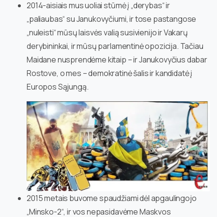
2014-aisiais mus uoliai stūmė į „derybas“ ir
„paliaubas“ su Janukovyčiumi, ir tose pastangose
„nuleisti“ mūsų laisvės valią susivienijo ir Vakarų
derybininkai, ir mūsų parlamentinė opozicija. Tačiau
Maidane nusprendėme kitaip – ir Janukovyčius dabar
Rostove, o mes – demokratinė šalis ir kandidatė į
Europos Sąjungą.
2015 metais buvome spaudžiami dėl apgaulingojo
„Minsko-2“, ir vos nepasidavėme Maskvos