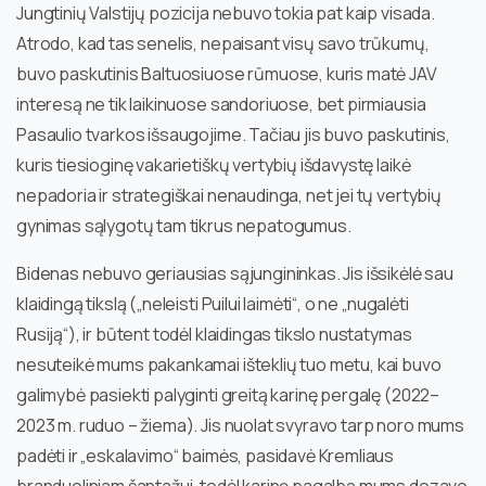
Jungtinių Valstijų pozicija nebuvo tokia pat kaip visada.
Atrodo, kad tas senelis, nepaisant visų savo trūkumų,
buvo paskutinis Baltuosiuose rūmuose, kuris matė JAV
interesą ne tik laikinuose sandoriuose, bet pirmiausia
Pasaulio tvarkos išsaugojime. Tačiau jis buvo paskutinis,
kuris tiesioginę vakarietiškų vertybių išdavystę laikė
nepadoria ir strategiškai nenaudinga, net jei tų vertybių
gynimas sąlygotų tam tikrus nepatogumus.
Bidenas nebuvo geriausias sąjungininkas. Jis išsikėlė sau
klaidingą tikslą („neleisti Puilui laimėti“, o ne „nugalėti
Rusiją“), ir būtent todėl klaidingas tikslo nustatymas
nesuteikė mums pakankamai išteklių tuo metu, kai buvo
galimybė pasiekti palyginti greitą karinę pergalę (2022–
2023 m. ruduo – žiema). Jis nuolat svyravo tarp noro mums
padėti ir „eskalavimo“ baimės, pasidavė Kremliaus