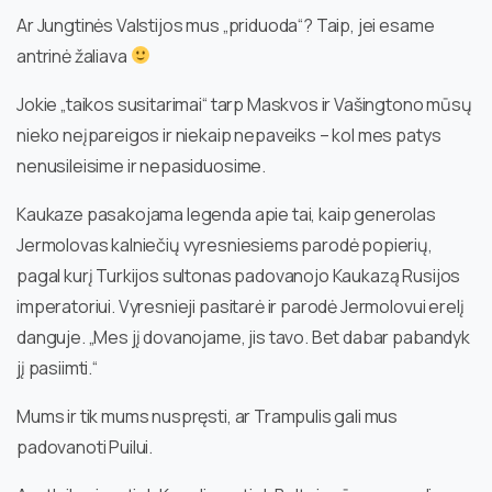
Ar Jungtinės Valstijos mus „priduoda“? Taip, jei esame
antrinė žaliava
Jokie „taikos susitarimai“ tarp Maskvos ir Vašingtono mūsų
nieko neįpareigos ir niekaip nepaveiks – kol mes patys
nenusileisime ir nepasiduosime.
Kaukaze pasakojama legenda apie tai, kaip generolas
Jermolovas kalniečių vyresniesiems parodė popierių,
pagal kurį Turkijos sultonas padovanojo Kaukazą Rusijos
imperatoriui. Vyresnieji pasitarė ir parodė Jermolovui erelį
danguje. „Mes jį dovanojame, jis tavo. Bet dabar pabandyk
jį pasiimti.“
Mums ir tik mums nuspręsti, ar Trampulis gali mus
padovanoti Puilui.