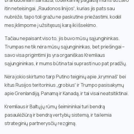
branduoliniam šantažui, todėl karinę pagalbą mums dozavo
itin neteisingai. „Raudonos linijos“, kurias jis pats sau
nubrėžė, tapo toli gražu ne paskutine priežastimi, kodėl
mes įklimpome į užsitęsusį karą iki išsekimo.
Tačiau nepaisant viso to, jis buvo mūsų sąjungininkas.
Trumpas ne tik nėra mūsų sąjungininkas, bet priešingai –
savo visa prigimtimi jis yra organiškas Kremliaus
sąjungininkas, ir mums būtina tai suprasti nuo pat pradžių.
Nėra jokio skirtumo tarp Putino teiginių apie „krymnaš“ bei
kitus Rusijos teritorinius „grobius“ ir Trumpo pasisakymų
apie Grenlandiją, Panamą ir Kanadą, ir tai visai neatsitiktinai.
Kremliaus ir Baltųjų rūmų šeimininkai turi bendrą
pasaulėžiūrą ir bendrą vertybių sistemą, ir tai lemia
strateginių partnerysčių rezgimą.