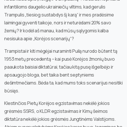
infantilioms daugelio ukrainiečių viltims, kad gerulis
Trampulis „tiesiog sustabdys šį karą“ ir mes pradėsime
laimingai gyventi taikoje, nors ir neturėdami 20% savo
žemių? Ir kodėl aš manau, kad mūsų sąlygomis kalba
nesisuka apie „Korėjos scenarijų“?
Trampistai ir kiti mėgėjai nuraminti Puilą nurodo būtent tą
1953 metų precedentą – kai pusė Korėjos žmonių buvo
paaukota baisiai diktatūrai, tačiau kitą pusę išgelbėjo ir
apsaugojo bloga, bet taika bent septyniems
dešimtmečiams. Bėda ta, kad mums toks scenarijus nesitiki
būsiąs.
Klestinčios Pietų Korėjos egzistavimas nekėlė jokios
grėsmės SSRS, o KLDR egzistavimas ir Kimų šeimos
diktatūra nekėlė jokios grėsmės Jungtinėms Valstijoms.