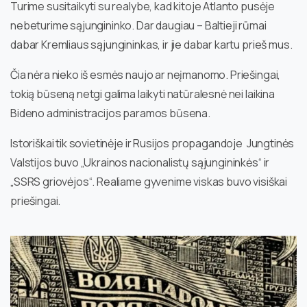
Turime susitaikyti su realybe, kad kitoje Atlanto pusėje
nebeturime sąjungininko. Dar daugiau – Baltieji rūmai
dabar Kremliaus sąjungininkas, ir jie dabar kartu prieš mus.
Čia nėra nieko iš esmės naujo ar neįmanomo. Priešingai,
tokią būseną netgi galima laikyti natūralesnė nei laikina
Bideno administracijos paramos būsena.
Istoriškai tik sovietinėje ir Rusijos propagandoje Jungtinės
Valstijos buvo „Ukrainos nacionalistų sąjungininkės“ ir
„SSRS griovėjos“. Realiame gyvenime viskas buvo visiškai
priešingai.