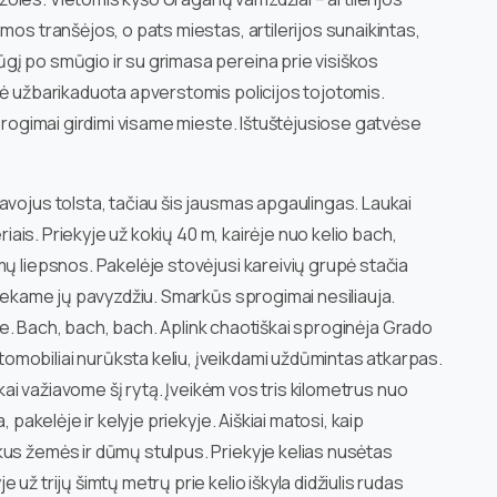
mos tranšėjos, o pats miestas, artilerijos sunaikintas,
gį po smūgio ir su grimasa pereina prie visiškos
vė užbarikaduota apverstomis policijos tojotomis.
Sprogimai girdimi visame mieste. Ištuštėjusiose gatvėse
avojus tolsta, tačiau šis jausmas apgaulingas. Laukai
riais. Priekyje už kokių 40 m, kairėje nuo kelio bach,
mų liepsnos. Pakelėje stovėjusi kareivių grupė stačia
asekame jų pavyzdžiu. Smarkūs sprogimai nesiliauja.
lyje. Bach, bach, bach. Aplink chaotiškai sproginėja Grado
mobiliai nurūksta keliu, įveikdami uždūmintas atkarpas.
 kai važiavome šį rytą. Įveikėm vos tris kilometrus nuo
 pakelėje ir kelyje priekyje. Aiškiai matosi, kaip
kus žemės ir dūmų stulpus. Priekyje kelias nusėtas
už trijų šimtų metrų prie kelio iškyla didžiulis rudas