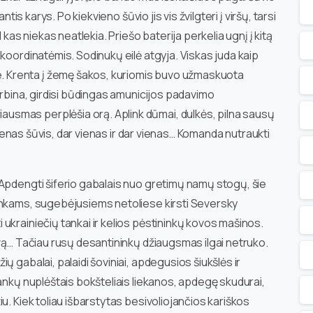
ntis karys. Po kiekvieno šūvio jis vis žvilgteri į viršų, tarsi
 kas niekas neatlekia. Priešo baterija perkelia ugnį į kitą
koordinatėmis. Sodinukų eilė atgyja. Viskas juda kaip
 Krenta į žemę šakos, kuriomis buvo užmaskuota
urbina, girdisi būdingas amunicijos padavimo
smas perplėšia orą. Aplink dūmai, dulkės, pilna sausų
 vienas šūvis, dar vienas ir dar vienas… Komanda nutraukti
Apdengti šiferio gabalais nuo gretimų namų stogų, šie
inkams, sugebėjusiems netoliese kirsti Seversky
ukrainiečių tankai ir kelios pėstininkų kovos mašinos.
ovą… Tačiau rusų desantininkų džiaugsmas ilgai netruko.
 gabalai, palaidi šoviniai, apdegusios šiukšlės ir
ankų nuplėštais bokšteliais liekanos, apdegę skudurai,
u. Kiek toliau išbarstytas besivoliojančios kariškos