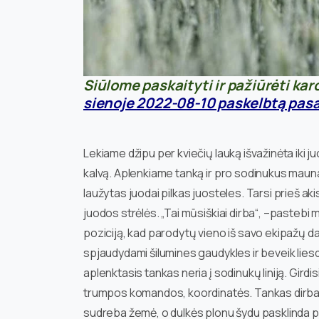
Siūlome paskaityti ir pažiūrėti kar
sienoje 2022-08-10 paskelbtą pasa
Lekiame džipu per kviečių lauką išvažinėta iki ju
kalvą. Aplenkiame tanką ir pro sodinukus mauna
laužytas juodai pilkas juosteles. Tarsi prieš akis
juodos strėlės. „Tai mūsiškiai dirba“, –pasteb
poziciją, kad parodytų vieno iš savo ekipažų d
spjaudydami šilumines gaudykles ir beveik lies
aplenktasis tankas neria į sodinukų liniją. Girdis
trumpos komandos, koordinatės. Tankas dirba 
sudreba žemė, o dulkės plonu šydu pasklinda po