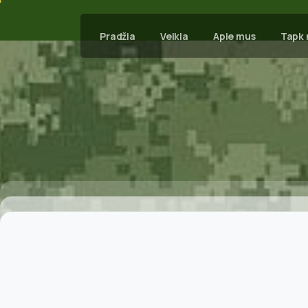
Pradžia
Veikla
Apie mus
Tapk 