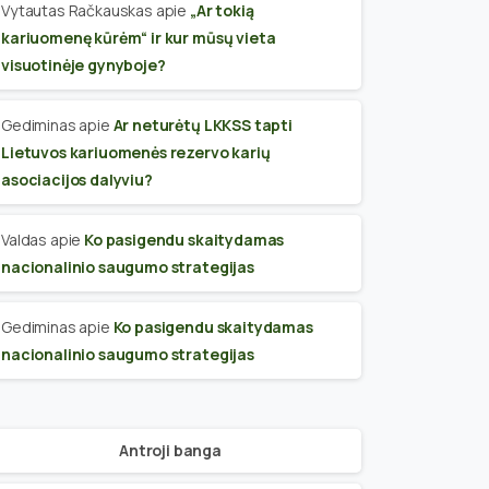
Vytautas Račkauskas
apie
„Ar tokią
kariuomenę kūrėm“ ir kur mūsų vieta
visuotinėje gynyboje?
Gediminas
apie
Ar neturėtų LKKSS tapti
Lietuvos kariuomenės rezervo karių
asociacijos dalyviu?
Valdas
apie
Ko pasigendu skaitydamas
nacionalinio saugumo strategijas
Gediminas
apie
Ko pasigendu skaitydamas
nacionalinio saugumo strategijas
Antroji banga