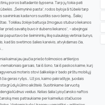
ktinių poros baltadantė šypsena. Tarp jų tokia pati
belės. „Šeimyninė pasta“, rodos byloja ši tūbelė tarp
ės savininkas kada nors susitiks savo šeimą… Šalia į
tas. Tolėliau žolėje baltuoja žmogaus stuburo liekanos
ar prieš savaitę buvo ir dubens liekanos“, – abejingai
ai papuotavo be šeimininkų likę sulaukėję vietiniai šunys,
intis, kad šis svetimos šalies kareivis, atvykdamas čia,
 …
iai kaimai jau jaučia priešo tolimosios artilerijos
nemaloniais garsais, tai iš šono, tai iš paskos kaime, kurį
gyvenusi moteris stovi šalikelėje ir bado pirštu mobilųjį
 čia geras ryšys… Už jos, kaimo pakraštyje, juodais
sta grūdų kūlimo aikštelė. Susitinkame šarvuotą
 dengia liūdnus veidus. Kelias šalia Lyisyčansko naftos
yčanską mes patraukiame per kaimelius stačiuose
oles. Vietomis kyšo Uraganų vamzdžiai – artilerijos