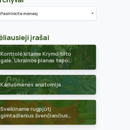
chyvai
Pasirinkite mėnesį
ėliausieji įrašai
Kontrolė kitame Krymo tilto
gale. Ukrainos planas tapo
aiškus
Kariuomenės anatomija
Sveikiname rugpjūtį
gimtadienius švenčiančius
skyriaus narius