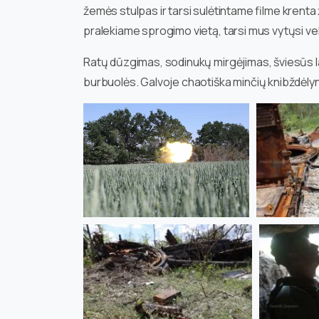
žemės stulpas ir tarsi sulėtintame filme krenta 
pralekiame sprogimo vietą, tarsi mus vytųsi vel
Ratų dūzgimas, sodinukų mirgėjimas, šviesūs la
burbuolės. Galvoje chaotiška minčių knibždėly