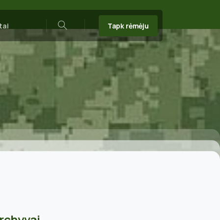
Tapk rėmėju
tai
Search
rchyvai