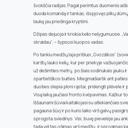
švokščia radijas. Pagal perimtus duomenis aišku,
duoda komandą ir tankas, išspjovęs pilkų dūmų 
lauką jau priešinga kryptimi.
Džipas dejuoja ir kriokia kelio nelygumuose. „Vak
skraidau“, – šypsosi kuopos vadas.
Po tankiu medžių laja pritilusi „Gvozdikos“ (s
karštų lauko kelių, kur per priekyje važiuojanč
už dešimties metrų, po šiais sodinukais jauku ir 
spartietiškos buities. Miegmaišiai tik ant paties
duobes slepia ploni rąstai, pridengti plėvele ir
Visą laiką jaučiasi fronto kvėpavimas. Kažkur tol
Iššaunami šūviai kaitaliojasi su atlekiančiais svied
pagauna šūvį ir po kurio laiko virš galvų pasigi
sprogsta sviedinys. Visi, buvę pievelėje jau an
tada vėl tas ošimas virš medžių, ir sprogimas k