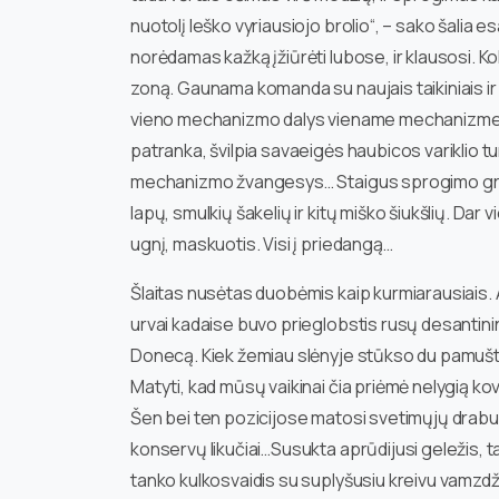
nuotolį Ieško vyriausiojo brolio“, – sako šalia esa
norėdamas kažką įžiūrėti lubose, ir klausosi. Kol
zoną. Gaunama komanda su naujais taikiniais ir 
vieno mechanizmo dalys viename mechanizme.
patranka, švilpia savaeigės haubicos variklio t
mechanizmo žvangesys… Staigus sprogimo griau
lapų, smulkių šakelių ir kitų miško šiukšlių. Dar
ugnį, maskuotis. Visi į priedangą…
Šlaitas nusėtas duobėmis kaip kurmiarausiais. 
urvai kadaise buvo prieglobstis rusų desantin
Donecą. Kiek žemiau slėnyje stūkso du pamušti 
Matyti, kad mūsų vaikinai čia priėmė nelygią k
Šen bei ten pozicijose matosi svetimųjų drabužių
konservų likučiai…Susukta aprūdijusi geležis, t
tanko kulkosvaidis su suplyšusiu kreivu vamzdži