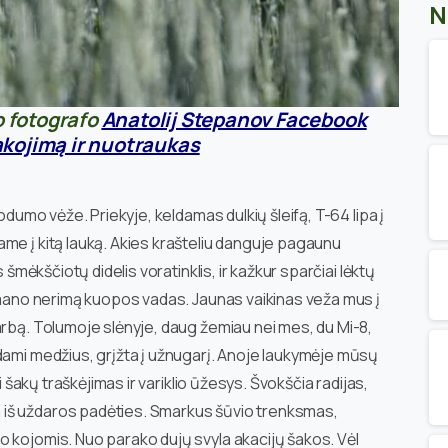
N
o fotografo
Anatolij Stepanov Facebook
kojimą ir nuotraukas
odumo vėže. Priekyje, keldamas dulkių šleifą, T-64 lipa į
me į kitą lauką. Akies krašteliu danguje pagaunu
 šmėkščiotų didelis voratinklis, ir kažkur sparčiai lėktų
i mano nerimą kuopos vadas. Jaunas vaikinas veža mus į
arbą. Tolumoje slėnyje, daug žemiau nei mes, du Mi-8,
dami medžius, grįžta į užnugarį. Anoje laukymėje mūsų
i šakų traškėjimas ir variklio ūžesys. Švokščia radijas,
iš uždaros padėties. Smarkus šūvio trenksmas,
 kojomis. Nuo parako dujų svyla akacijų šakos. Vėl