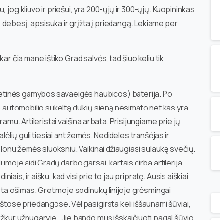
 jog kliuvo ir priešui, yra 200-ųjų ir 300-ųjų. Kuopininkas
debesį, apsisuka ir grįžta į priedangą. Lekiame per
ar čia mane ištiko Grad salvės, tad šiuo keliu tik
ovietinės gamybos savaeigės haubicos) baterija. Po
io automobilio sukeltą dulkių sieną nesimato net kas yra
ramu. Artileristai vaišina arbata. Prisijungiame prie jų
alėlių guli tiesiai ant žemės. Nedideles tranšėjas ir
 plonu žemės sluoksniu. Vaikinai džiaugiasi sulaukę svečių.
umoje aidi Gradų darbo garsai, kartais dirba artilerija.
iniais, ir aišku, kad visi prie to jau pripratę. Ausis aiškiai
rsta ošimas. Gretimoje sodinukų linijoje grėsmingai
kštose priedangose. Vėl pasigirsta keli iššaunami šūviai,
ažkur užnugaryje. „Jie bando mus išskaičiuoti pagal šūvio