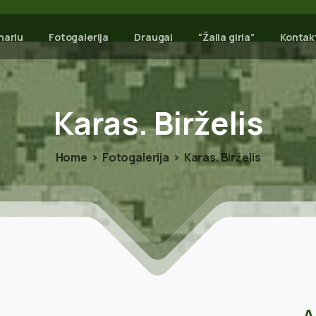
nariu
Fotogalerija
Draugai
“Žalia giria”
Kontak
Karas.
Birželis
Home
Fotogalerija
Karas. Birželis
A