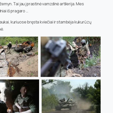
žemyn. Tai jau įprastinė vamzdinė artilerija. Mes
niai iš pragaro …
ukai, kuriuose bręsta kviečiai ir stambėja kukurūzų
nė.