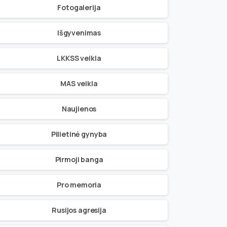
Fotogalerija
Išgyvenimas
LKKSS veikla
MAS veikla
Naujienos
Pilietinė gynyba
Pirmoji banga
Pro memoria
Rusijos agresija