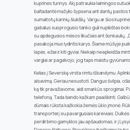
kuprinės turinys. Akį patraukia laimingos sutuo
baltadantė mažylio šypsena ant dantų pastos tū
sumaitotų karinių šiukšlių. Vargu ar šios kuprin
gabalus susprogusio tanko guli nuplėštas bokš
su apdegusios mėsos likučiais ant šonkaulių. „D
pasakoja mus lydintis karys. Šiame mūšyje puiki
lapės, ežiai ir kiti gyviai. Niekaip neapleidžia m
vargiai ar pagalvojo, jog taps maistu gyvūnams
Kelias į Severską virsta rimtu išbandymu. Aplinkin
alsavimą. Geriau nesustoti. Dangus švilpia, ošia 
ką tik pravažiavome, aidi smarkūs sprogimai. Pa
telefoną. Tada bando kažkam paaiškinti. Galbūt
dūmais rūksta kažkokia žemės ūkio įmonė. Rūk
transporterį su pavargusiais kareiviais. Dulkės
perdirbimo gamyklos jau apšaudomas, ir į Lys
Doneco šlaituose. Provėžose traiškome lauko ž