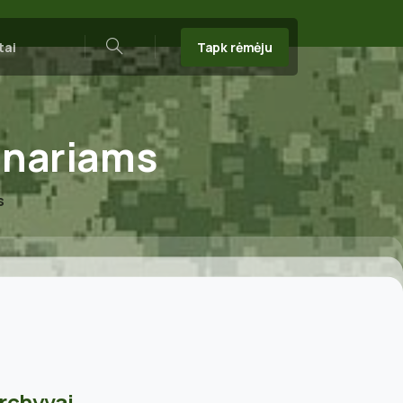
Tapk rėmėju
tai
Search
nariams
s
rchyvai