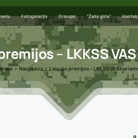
nariu
Fotogalerija
Draugai
“Žalia giria”
Kontak
premijos
–
LKKSS
VAS
Home
Naujienos
Laisvės premijos – LKKSS VAS nariam
A