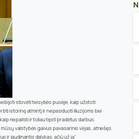
N
nebijoti stovėti teisybės pusėje, kaip užstoti
rbti istorinę atmintį ir nepasiduoti iliuzijoms bei
aip nepailsti ir toliau tęsti pradėtus darbus.
– mūsų valstybės gaivus pavasarinis vėjas, atnešęs
žus ir jaudinantis dalykas, ačiū už ją“