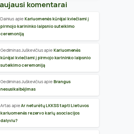
aujausi komentarai
Dainius
apie
Kariuomenės kūrėjai kviečiami į
pirmojo karininko laipsnio suteikimo
ceremoniją
Gediminas Juškevičius
apie
Kariuomenės
kūrėjai kviečiami į pirmojo karininko laipsnio
suteikimo ceremoniją
Gediminas Juškevičius
apie
Brangus
nesusikalbėjimas
Artas
apie
Ar neturėtų LKKSS tapti Lietuvos
kariuomenės rezervo karių asociacijos
dalyviu?