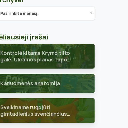
chyvai
Pasirinkite mėnesį
ėliausieji įrašai
Kontrolė kitame Krymo tilto
gale. Ukrainos planas tapo
aiškus
Kariuomenės anatomija
Sveikiname rugpjūtį
gimtadienius švenčiančius
skyriaus narius