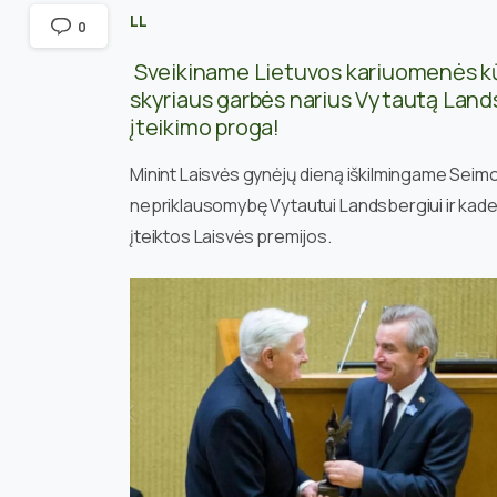
LL
0
Sveikiname Lietuvos kariuomenės kūr
skyriaus garbės narius Vytautą Land
įteikimo proga!
Minint Laisvės gynėjų dieną iškilmingame Seim
nepriklausomybę Vytautui Landsbergiui ir kaden
įteiktos Laisvės premijos.