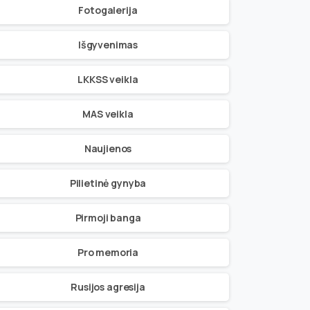
Fotogalerija
Išgyvenimas
LKKSS veikla
MAS veikla
Naujienos
Pilietinė gynyba
Pirmoji banga
Pro memoria
Rusijos agresija