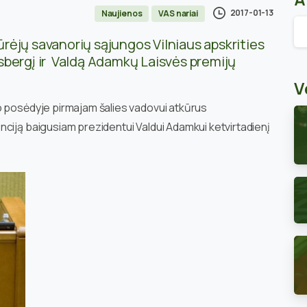
2017-01-13
Naujienos
VAS nariai
Ar
ėjų savanorių sąjungos Vilniaus apskrities
sbergį ir Valdą Adamkų Laisvės premijų
V
o posėdyje pirmajam šalies vadovui atkūrus
ciją baigusiam prezidentui Valdui Adamkui ketvirtadienį