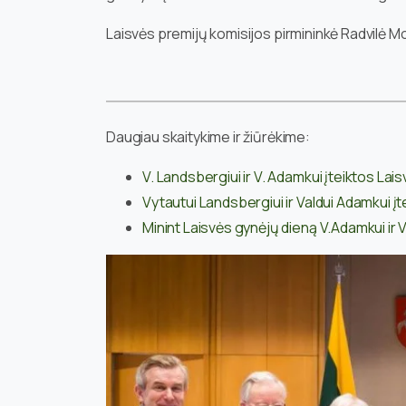
Laisvės premijų komisijos pirmininkė Radvilė 
Daugiau skaitykime ir žiūrėkime:
V. Landsbergiui ir V. Adamkui įteiktos Laisv
Vytautui Landsbergiui ir Valdui Adamkui įt
Minint Laisvės gynėjų dieną V.Adamkui ir V