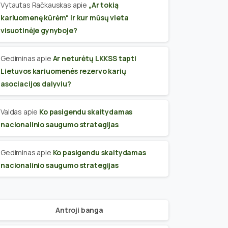
Vytautas Račkauskas
apie
„Ar tokią
kariuomenę kūrėm“ ir kur mūsų vieta
visuotinėje gynyboje?
Gediminas
apie
Ar neturėtų LKKSS tapti
Lietuvos kariuomenės rezervo karių
asociacijos dalyviu?
Valdas
apie
Ko pasigendu skaitydamas
nacionalinio saugumo strategijas
Gediminas
apie
Ko pasigendu skaitydamas
nacionalinio saugumo strategijas
Antroji banga