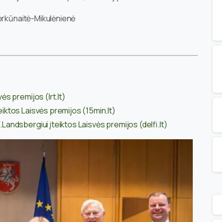
Morkūnaitė-Mikulėnienė
ės premijos (lrt.lt)
eiktos Laisvės premijos (15min.lt)
.Landsbergiui įteiktos Laisvės premijos (delfi.lt)