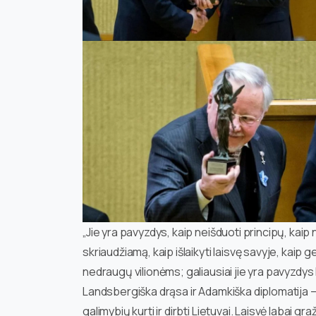
„Jie yra pavyzdys, kaip neišduoti principų, kaip 
skriaudžiamą, kaip išlaikyti laisvę savyje, kaip ge
nedraugų vilionėms; galiausiai jie yra pavyzdys k
Landsbergiška drąsa ir Adamkiška diplomatija 
galimybių kurti ir dirbti Lietuvai. Laisvė labai gra