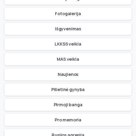
Fotogalerija
Išgyvenimas
LKKSS veikla
MAS veikla
Naujienos
Pilietinė gynyba
Pirmoji banga
Pro memoria
Rusijos agresija