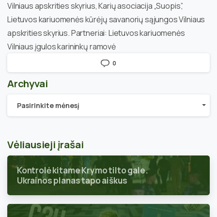
Vilniaus apskrities skyrius, Karių asociacija „Suopis”,
Lietuvos kariuomenės kūrėjų savanorių sąjungos Vilniaus
apskrities skyrius. Partneriai: Lietuvos kariuomenės
Vilniaus įgulos karininkų ramovė
0
Archyvai
Archyvai
Pasirinkite mėnesį
Vėliausieji įrašai
Kontrolė kitame Krymo tilto gale.
Ukrainos planas tapo aiškus