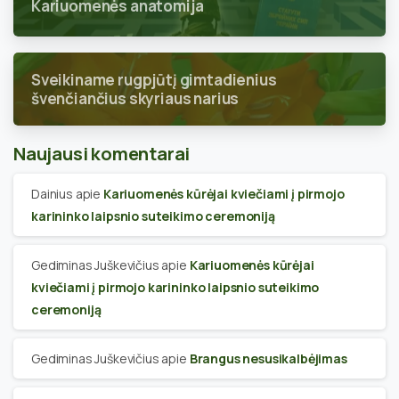
Kariuomenės anatomija
Sveikiname rugpjūtį gimtadienius
švenčiančius skyriaus narius
Naujausi komentarai
Dainius
apie
Kariuomenės kūrėjai kviečiami į pirmojo
karininko laipsnio suteikimo ceremoniją
Gediminas Juškevičius
apie
Kariuomenės kūrėjai
kviečiami į pirmojo karininko laipsnio suteikimo
ceremoniją
Gediminas Juškevičius
apie
Brangus nesusikalbėjimas