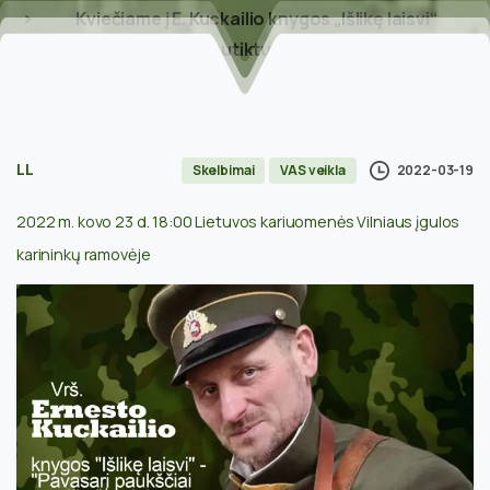
Kviečiame į E. Kuckailio knygos „Išlikę laisvi“
sutiktuves
LL
2022-03-19
Skelbimai
VAS veikla
2022 m. kovo 23 d. 18:00 Lietuvos kariuomenės Vilniaus įgulos
karininkų ramovėje