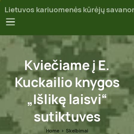
Lietuvos kariuomenės kūrėjų savanor
Kviečiame
į
E.
Kuckailio
knygos
„Išlikę
laisvi“
sutiktuves
Home
Skelbimai