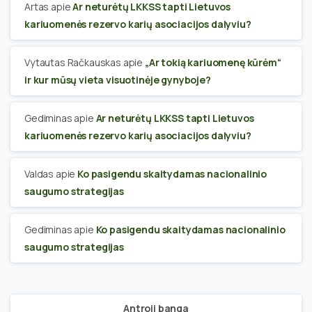
Artas
apie
Ar neturėtų LKKSS tapti Lietuvos
kariuomenės rezervo karių asociacijos dalyviu?
Vytautas Račkauskas
apie
„Ar tokią kariuomenę kūrėm“
ir kur mūsų vieta visuotinėje gynyboje?
Gediminas
apie
Ar neturėtų LKKSS tapti Lietuvos
kariuomenės rezervo karių asociacijos dalyviu?
Valdas
apie
Ko pasigendu skaitydamas nacionalinio
saugumo strategijas
Gediminas
apie
Ko pasigendu skaitydamas nacionalinio
saugumo strategijas
Antroji banga