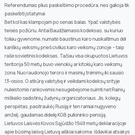
Referendumas plius paskelbimo procedūra, nes galioja tik
paskelbti įstatymai
Bet kol kas klampojam po senas balas. Ypač valstybės
teisės požiūriu. Antai Baudžiamasis kodeksas, su kuriuo
toliau gyvenome, numatė baustinus karo nusikaltimus dėl
kariškių veiksmų prieš civilius karo veiksmų zonoje – taip
rašė sovietinis kodeksas. Tačiau visa okupuotos Lietuvos
teritorija 50 metų buvo vienokių ar kitokių karo veiksmų
zona. Nuo raudonojo teroro ir masinių trėmimų iki sausio
13-osios. O atkūrę valstybę ir veikdami kodeksų srityje
nuleistomis rankovėmis nesugebėjome suimti net Rainių
miškelio sadistinių žudynių organizatoriaus. Jis, kolegų
perspėtas, pasitraukė į Rusiją ir ten ramiai nugyveno
amželį, gaudamas didelę KGB pulkininko pensiją.
Lietuvos Laisvės Kovos Sąjūdžio 1949 metų deklaracijoje
apie būsimą laisvą Lietuvą aiškiai sakoma: išdavikai atsakys