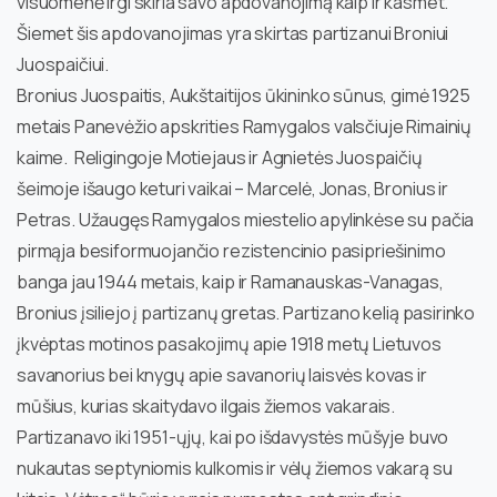
visuomenė irgi skiria savo apdovanojimą kaip ir kasmet.
Šiemet šis apdovanojimas yra skirtas partizanui Broniui
Juospaičiui.
Bronius Juospaitis, Aukštaitijos ūkininko sūnus, gimė 1925
metais Panevėžio apskrities Ramygalos valsčiuje Rimainių
kaime. Religingoje Motiejaus ir Agnietės Juospaičių
šeimoje išaugo keturi vaikai – Marcelė, Jonas, Bronius ir
Petras. Užaugęs Ramygalos miestelio apylinkėse su pačia
pirmąja besiformuojančio rezistencinio pasipriešinimo
banga jau 1944 metais, kaip ir Ramanauskas-Vanagas,
Bronius įsiliejo į partizanų gretas. Partizano kelią pasirinko
įkvėptas motinos pasakojimų apie 1918 metų Lietuvos
savanorius bei knygų apie savanorių laisvės kovas ir
mūšius, kurias skaitydavo ilgais žiemos vakarais.
Partizanavo iki 1951-ųjų, kai po išdavystės mūšyje buvo
nukautas septyniomis kulkomis ir vėlų žiemos vakarą su