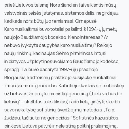
prieš Lietuvos teismą. Nors šiandien tai veikiantis mūsų
valstybinės teisės įstatymas, sistemos dalis, negirdėjau,
kad kada nors būtų juo remiamasi. Girnapusė.
Karo nusikaltimai buvo totaliai pašalinti iš 1994-ųjų metų
naujojo Baudžiamojo kodekso. Kieno interesas? Ar
nebuvo įvykdyta daugybės karo nusikaltimų? Reikėjo
naujų rinkimų, kad naujas Seimo pirmininkas imtųsi
iniciatyvos užpildyti nesuvokiamo Baudžiamojo kodekso
spragą. Tai buvo padaryta 1997-ųjų pradžioje.
Blogiausia, kad teismų praktikoje susijaukė nusikaltimai
žmoniškumui ir genocidas. Kaltintieji ir kartais net nuteistieji
už Lietuvos žmonių komunistinį genocidą („Lietuva bus be
lietuvių“ – skelbtas toks tikslas) rado kelių ginčyti, skelbti
savo nekaltybę sofistinių išvedžiojimų metodais. „Taip,
žudžiau, tačiau tai ne genocidas!” Sofistinės kazuistikos
pinklėse Lietuva patyrė ir neleistiną politinį pralaimėjimą.