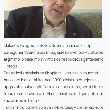
Malonūs kolegos, Lietuvos Seimo nariai ir aukštieji
pareigūnai. Sveikinu Jus mūsų didelės šventės – Lietuvos
atgimimo, prisikėlimo ir Antrosios respublikos gimtadienio
– proga.
Pasidalinsiu mintimis ne tik apie tai, kas ir kaip anuomet
buvo, bet ir apie tai, ko tada, 1990-aisiais, nespėjome
apgalvoti ir sutvarkyti. Tai lieka jaunesniems, nes jie turės
toliau ręsti Lietuvos valstybės pamatus, kurti jos politiką ir
kuo švaresnė teisę>
Turiu minčių būtent apie valstybės teisę –
fundamentum