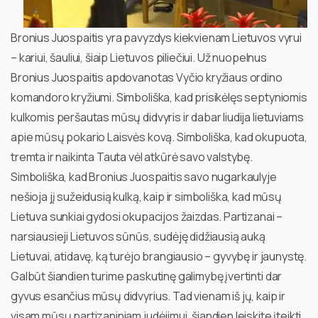
Bronius Juospaitis yra pavyzdys kiekvienam Lietuvos vyrui
– kariui, šauliui, šiaip Lietuvos piliečiui. Už nuopelnus
Bronius Juospaitis apdovanotas Vyčio kryžiaus ordino
komandoro kryžiumi. Simboliška, kad prisikėlęs septyniomis
kulkomis peršautas mūsų didvyris ir dabar liudija lietuviams
apie mūsų pokario Laisvės kovą. Simboliška, kad okupuota,
tremta ir naikinta Tauta vėl atkūrė savo valstybę.
Simboliška, kad Bronius Juospaitis savo nugarkaulyje
nešioja jį sužeidusią kulką, kaip ir simboliška, kad mūsų
Lietuva sunkiai gydosi okupacijos žaizdas. Partizanai –
narsiausieji Lietuvos sūnūs, sudėję didžiausią auką
Lietuvai, atidavę, ką turėjo brangiausio – gyvybę ir jaunystę.
Galbūt šiandien turime paskutinę galimybę įvertinti dar
gyvus esančius mūsų didvyrius. Tad vienam iš jų, kaip ir
visam mūsų partizaniniam judėjimui, šiandien leiskite įteikti