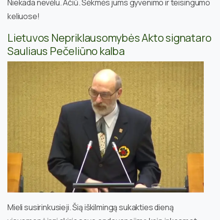
Niekada nevėlu. Ačiū. Sėkmės jums gyvenimo ir teisingumo
keliuose!
Lietuvos Nepriklausomybės Akto signataro
Sauliaus Pečeliūno kalba
Mieli susirinkusieji. Šią iškilmingą sukakties dieną