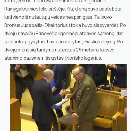
kitais „Vėtros“ būrio vyrais numestas ant grindinio
Ramygalos miestelio aikštėje. Kitą dieną buvo pastebėta,
kad vieno iš nušautųjų veidas neapsnigtas. Tai buvo
Bronius Juospaitis-Direktorius (tokia buvo slapyvardė). Po
dviejų savaičių Panevėžio ligoninėje atgavęs sąmonę, dar
šiek tiek apgydytas, buvo pristatytas į Šiaulių kalėjimą. Po
dviejų mėnesių tardymo nuteistas 25 metams laisvės
atėmimo bausme ir išsiųstas į Norilsko lagerius.