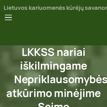
Lietuvos kariuomenės kūrėjų savanor
LKKSS
nariai
iškilmingame
Nepriklausomybė
atkūrimo
minėjime
Seime