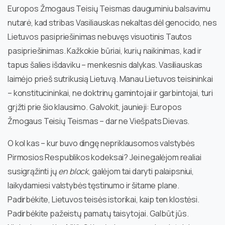
Europos Žmogaus Teisių Teismas dauguminiu balsavimu
nutarė, kad stribas Vasiliauskas nekaltas dėl genocido, nes
Lietuvos pasipriešinimas nebuvęs visuotinis Tautos
pasipriešinimas. Kažkokie būriai, kurių naikinimas, kad ir
tapus šalies išdaviku – menkesnis dalykas. Vasiliauskas
laimėjo prieš sutrikusią Lietuvą. Manau Lietuvos teisininkai
– konstitucininkai, ne doktrinų gamintojai ir garbintojai, turi
grįžti prie šio klausimo. Galvokit, jaunieji: Europos
Žmogaus Teisių Teismas – dar ne Viešpats Dievas.
O kol kas – kur buvo dingę nepriklausomos valstybės
Pirmosios Respublikos kodeksai? Jei negalėjom realiai
susigrąžinti jų
en block
, galėjom tai daryti palaipsniui,
laikydamiesi valstybės tęstinumo ir šitame plane.
Padirbėkite, Lietuvos teisės istorikai, kaip ten klostėsi.
Padirbėkite pažeistų pamatų taisytojai. Galbūt jūs.