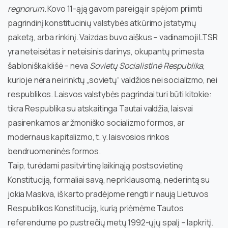
regnorum
. Kovo 11-ąją gavom pareigą ir spėjom priimti
pagrindinį konstitucinių valstybės atkūrimo įstatymų
paketą, arba rinkinį. Vaizdas buvo aiškus – vadinamoji LTSR
yra neteisėtas ir neteisinis darinys, okupantų primesta
šabloniška klišė – neva
Sovietų Socialistinė Respublika
,
kurioje nėra nei rinktų „sovietų“ valdžios nei socializmo, nei
respublikos. Laisvos valstybės pagrindai turi būti kitokie:
tikra Respublika su atskaitinga Tautai valdžia, laisvai
pasirenkamos ar žmoniško socializmo formos, ar
modernaus kapitalizmo, t. y. laisvosios rinkos
bendruomeninės formos.
Taip, turėdami pasitvirtinę laikinąją postsovietinę
Konstituciją, formaliai savą, nepriklausomą, nederintą su
jokia Maskva, iš karto pradėjome rengti ir naują Lietuvos
Respublikos Konstituciją, kurią priėmėme Tautos
referendume po pustrečių metų 1992-ųjų spalį – lapkritį.