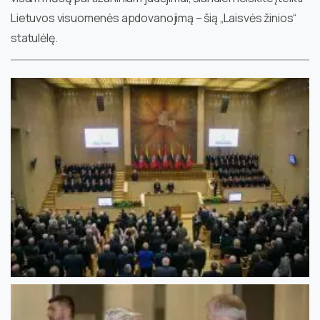
Lietuvos visuomenės apdovanojimą – šią „Laisvės žinios“
statulėlę.