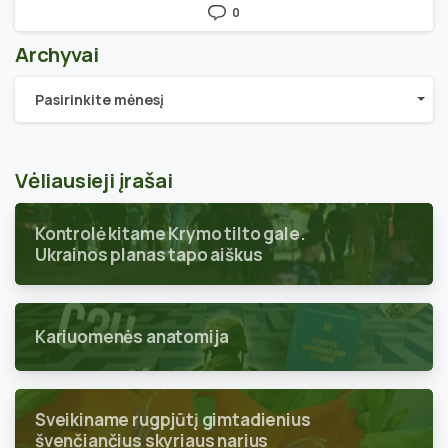
0
Archyvai
Archyvai
Pasirinkite mėnesį
Vėliausieji įrašai
Kontrolė kitame Krymo tilto gale.
Ukrainos planas tapo aiškus
Kariuomenės anatomija
Sveikiname rugpjūtį gimtadienius
švenčiančius skyriaus narius