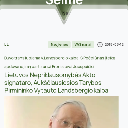
Home
Naujienos
LKKSS nariai iškilmingame Nepriklausomybės
atkūrimo minėjime Seime
LL
2018-03-12
Naujienos
VAS nariai
Buvo transliuojama V.Landsbergio kalba, S.Pečeliūnas įteikė
apdovanojimą partizanui Bronislovui Juospaičiui
Lietuvos Nepriklausomybės Akto
signataro, Aukščiausiosios Tarybos
Pirmininko Vytauto Landsbergio kalba