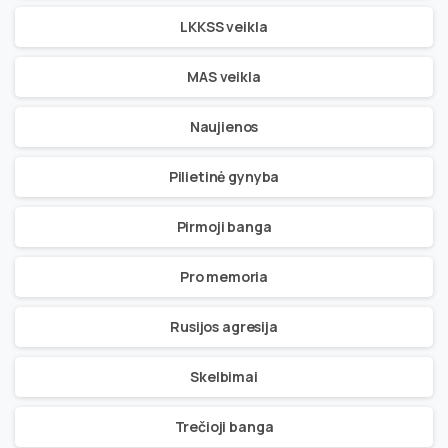
LKKSS veikla
MAS veikla
Naujienos
Pilietinė gynyba
Pirmoji banga
Pro memoria
Rusijos agresija
Skelbimai
Trečioji banga