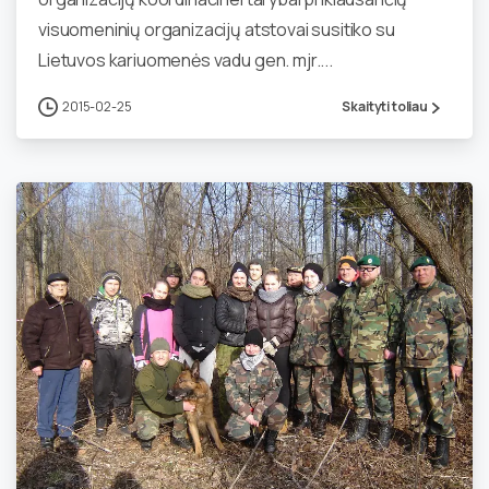
visuomeninių organizacijų atstovai susitiko su
Lietuvos kariuomenės vadu gen. mjr....
2015-02-25
Skaityti toliau
0