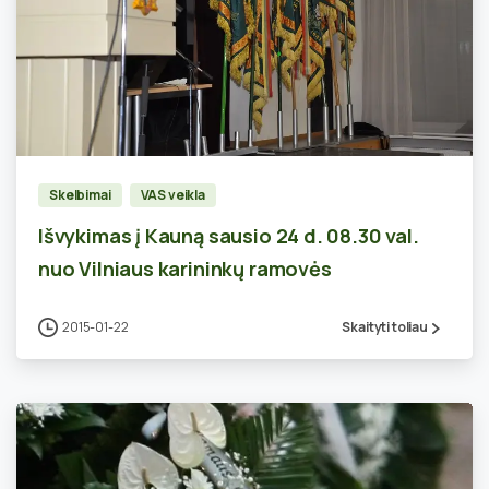
0
Skelbimai
VAS veikla
Išvykimas į Kauną sausio 24 d. 08.30 val.
nuo Vilniaus karininkų ramovės
2015-01-22
Skaityti toliau