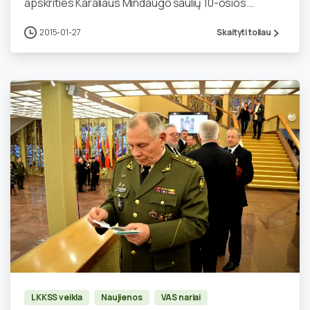
apskrities Karaliaus Mindaugo šaulių 10-osios...
2015-01-27
Skaityti toliau
2
LKKSS veikla
Naujienos
VAS nariai