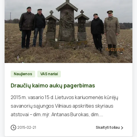
1
Naujienos
VAS nariai
Draučių kaimo aukų pagerbimas
2015 m. vasario 15 d. Lietuvos kariuomenės kūrėjų
savanorių sąjungos Vilniaus apskrities skyriaus
atstovai – dim. mjr. Antanas Burokas, dim....
2015-02-21
Skaityti toliau