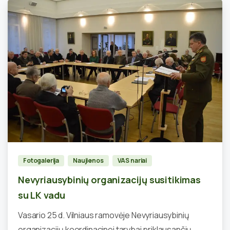
0
Fotogalerija
Naujienos
VAS nariai
Nevyriausybinių organizacijų susitikimas
su LK vadu
Vasario 25 d. Vilniaus ramovėje Nevyriausybinių
organizacijų koordinacinei tarybai priklausančių