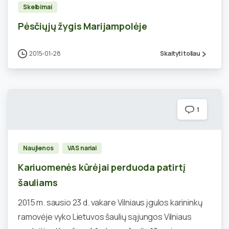
Skelbimai
Pėsčiųjų žygis Marijampolėje
2015-01-28
Skaityti toliau
1
Naujienos
VAS nariai
Kariuomenės kūrėjai perduoda patirtį
šauliams
2015 m. sausio 23 d. vakare Vilniaus įgulos karininkų
ramovėje vyko Lietuvos šaulių sąjungos Vilniaus