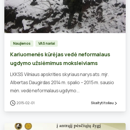
2
Naujienos
VAS nariai
Kariuomenės kūrėjas vedė neformalaus
ugdymo užsiėmimus moksleiviams
LKKSS Vilniaus apskrities skyriaus narys ats. mjr.
Albertas Daugirdas 2014 m. spalio – 2015 m. sausio
mėn. vedė neformalaus ugdymo...
2015-02-01
Skaityti toliau