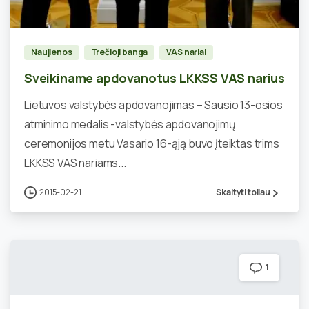
Naujienos
Trečioji banga
VAS nariai
Sveikiname apdovanotus LKKSS VAS narius
Lietuvos valstybės apdovanojimas – Sausio 13-osios
atminimo medalis -valstybės apdovanojimų
ceremonijos metu Vasario 16-ąją buvo įteiktas trims
LKKSS VAS nariams...
2015-02-21
Skaityti toliau
1