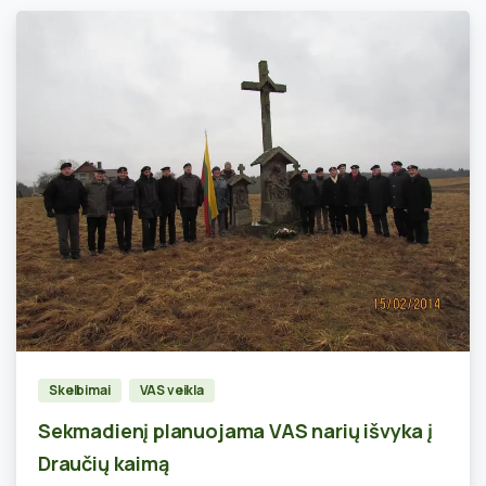
0
Skelbimai
VAS veikla
Sekmadienį planuojama VAS narių išvyka į
Draučių kaimą