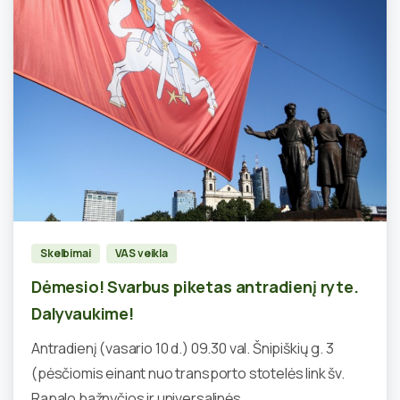
2
Skelbimai
VAS veikla
Dėmesio! Svarbus piketas antradienį ryte.
Dalyvaukime!
Antradienį (vasario 10 d.) 09.30 val. Šnipiškių g. 3
(pėsčiomis einant nuo transporto stotelės link šv.
Rapalo bažnyčios ir universalinės...