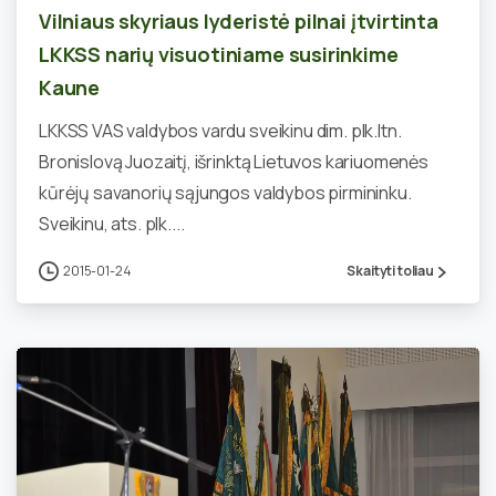
Vilniaus skyriaus lyderistė pilnai įtvirtinta
LKKSS narių visuotiniame susirinkime
Kaune
LKKSS VAS valdybos vardu sveikinu dim. plk.ltn.
Bronislovą Juozaitį, išrinktą Lietuvos kariuomenės
kūrėjų savanorių sąjungos valdybos pirmininku.
Sveikinu, ats. plk....
2015-01-24
Skaityti toliau