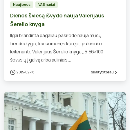
Naujienos
VAS nariai
Dienos šviesą išvydo nauja Valerijaus
Šerelio knyga
Ilgai brandinta pagaliau pasirodė nauja mūsų
bendražygio, kariuomenės kūrėjo, pulkininko
leitenanto Valerijaus Šerelio knyga ,,5.56×100
šovusių į galvą arba auliniais...
2015-02-18
Skaityti toliau