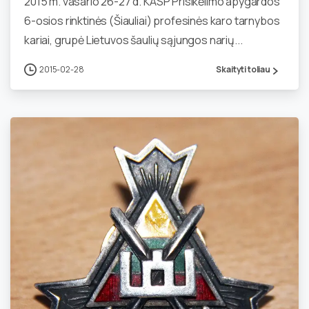
2015 m. vasario 26-27 d. KASP Prisikėlimo apygardos
6-osios rinktinės (Šiauliai) profesinės karo tarnybos
kariai, grupė Lietuvos šaulių sąjungos narių...
2015-02-28
Skaityti toliau