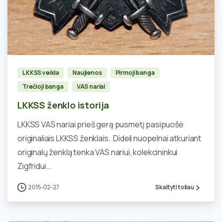
0
LKKSS veikla
Naujienos
Pirmoji banga
Trečioji banga
VAS nariai
LKKSS ženklo istorija
LKKSS VAS nariai prieš gerą pusmetį pasipuošė
originaliais LKKSS ženklais. Dideli nuopelnai atkuriant
originalų ženklą tenka VAS nariui, kolekcininkui
Zigfridui...
2015-02-27
Skaityti toliau