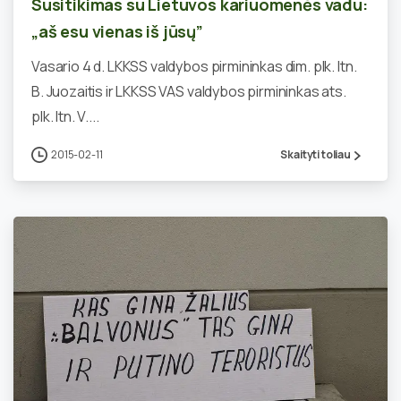
Susitikimas su Lietuvos kariuomenės vadu:
„aš esu vienas iš jūsų”
Vasario 4 d. LKKSS valdybos pirmininkas dim. plk. ltn.
B. Juozaitis ir LKKSS VAS valdybos pirmininkas ats.
plk. ltn. V....
2015-02-11
Skaityti toliau