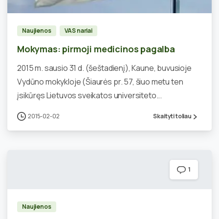
Naujienos
VAS nariai
Mokymas: pirmoji medicinos pagalba
2015 m. sausio 31 d. (šeštadienį), Kaune, buvusioje
Vydūno mokykloje (Šiaurės pr. 57, šiuo metu ten
įsikūręs Lietuvos sveikatos universiteto...
2015-02-02
Skaityti toliau
1
Naujienos