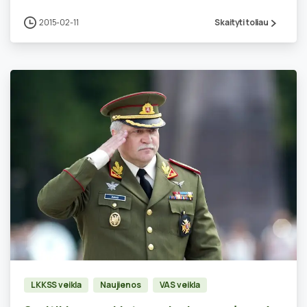
2015-02-11
Skaityti toliau
3
LKKSS veikla
Naujienos
VAS veikla