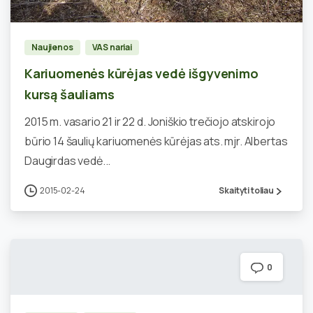
Naujienos
VAS nariai
Kariuomenės kūrėjas vedė išgyvenimo
kursą šauliams
2015 m. vasario 21 ir 22 d. Joniškio trečiojo atskirojo
būrio 14 šaulių kariuomenės kūrėjas ats. mjr. Albertas
Daugirdas vedė...
2015-02-24
Skaityti toliau
0