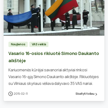
0
Naujienos
VAS veikla
Vasario 16-osios rikiuotė Simono Daukanto
aikštėje
Kariuomenės kūrėjai savanoriai aktyviai rinkosi
Vasario 16-ąją Simono Daukanto aikštėje. Rikiuotėjes
su Vilniaus skyriaus vėliava dalyvavo 35 VAS nariai.
2015-02-11
Skaityti toliau