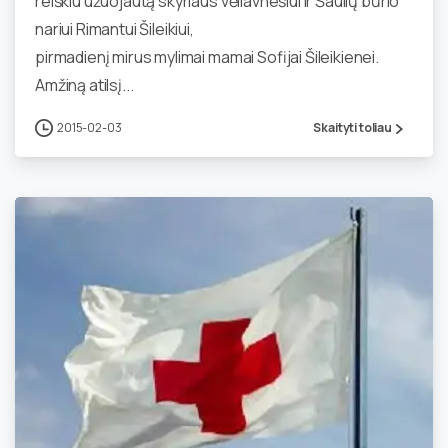
reiškiu užuojautą skyriaus vėliavnešiui ir Šaulių būrio
nariui Rimantui Šileikiui,
pirmadienį mirus mylimai mamai Sofijai Šileikienei.
Amžiną atilsį...
2015-02-03
Skaityti toliau
1