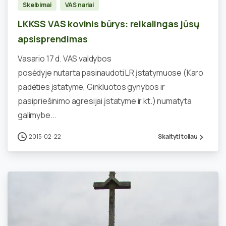
Skelbimai
VAS nariai
LKKSS VAS kovinis būrys: reikalingas jūsų
apsisprendimas
Vasario 17 d. VAS valdybos
posėdyje nutarta pasinaudoti LR įstatymuose (Karo
padėties įstatyme, Ginkluotos gynybos ir
pasipriešinimo agresijai įstatyme ir kt.) numatyta
galimybe...
2015-02-22
Skaityti toliau