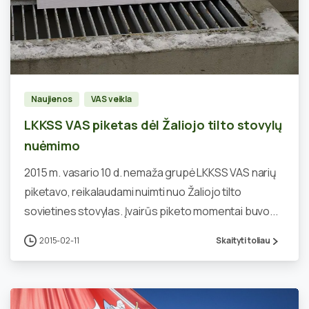
0
Naujienos
VAS veikla
LKKSS VAS piketas dėl Žaliojo tilto stovylų
nuėmimo
2015 m. vasario 10 d. nemaža grupė LKKSS VAS narių
piketavo, reikalaudami nuimti nuo Žaliojo tilto
sovietines stovylas. Įvairūs piketo momentai buvo...
2015-02-11
Skaityti toliau