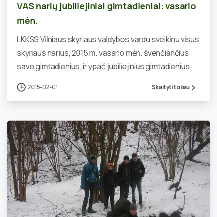
VAS narių jubiliejiniai gimtadieniai: vasario
mėn.
LKKSS Vilniaus skyriaus valdybos vardu sveikinu visus
skyriaus narius, 2015 m. vasario mėn. švenčiančius
savo gimtadienius, ir ypač jubiliejinius gimtadienius
2015-02-01
Skaityti toliau