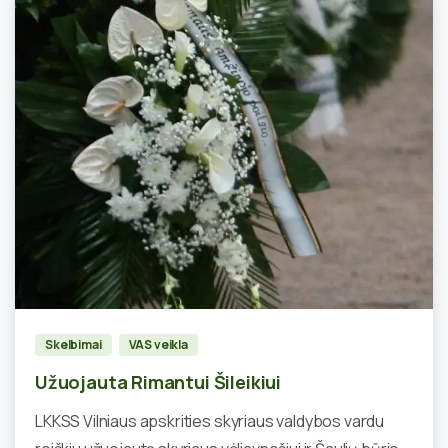
0
Skelbimai
VAS veikla
Užuojauta Rimantui Šileikiui
LKKSS Vilniaus apskrities skyriaus valdybos vardu