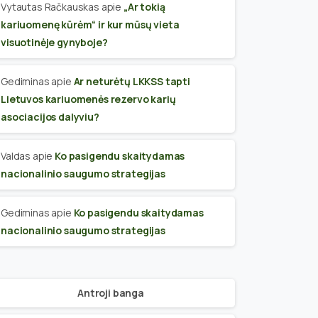
Vytautas Račkauskas
apie
„Ar tokią
kariuomenę kūrėm“ ir kur mūsų vieta
visuotinėje gynyboje?
Gediminas
apie
Ar neturėtų LKKSS tapti
Lietuvos kariuomenės rezervo karių
asociacijos dalyviu?
Valdas
apie
Ko pasigendu skaitydamas
nacionalinio saugumo strategijas
Gediminas
apie
Ko pasigendu skaitydamas
nacionalinio saugumo strategijas
Antroji banga