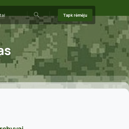
Tapk rėmėju
tai
Search
as
rchyvai