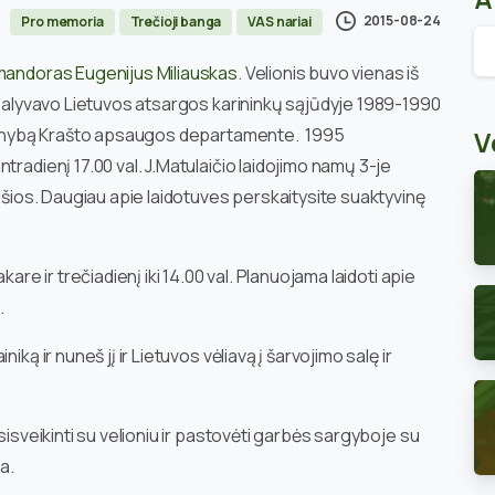
2015-08-24
Pro memoria
Trečioji banga
VAS nariai
Ar
omandoras Eugenijus Miliauskas
. Velionis buvo vienas iš
. Dalyvavo Lietuvos atsargos karininkų sąjūdyje 1989-1990
 tarnybą Krašto apsaugos departamente. 1995
V
tradienį 17.00 val. J.Matulaičio laidojimo namų 3-je
Mišios. Daugiau apie laidotuves perskaitysite suaktyvinę
are ir trečiadienį iki 14.00 val. Planuojama laidoti apie
.
ką ir nuneš jį ir Lietuvos vėliavą į šarvojimo salę ir
sisveikinti su velioniu ir pastovėti garbės sargyboje su
a.