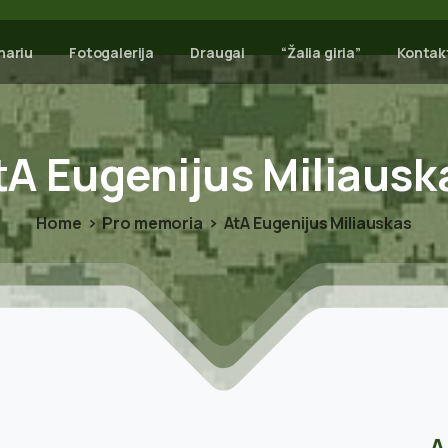
nariu
Fotogalerija
Draugai
“Žalia giria”
Kontak
tA
Eugenijus
Miliausk
Home
Pro memoria
AtA Eugenijus Miliauskas
A