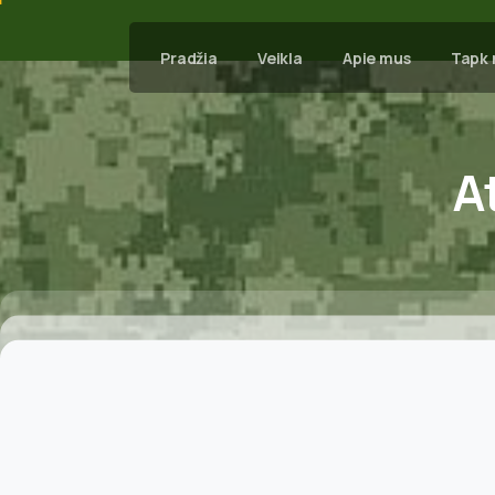
Pradžia
Veikla
Apie mus
Tapk 
A