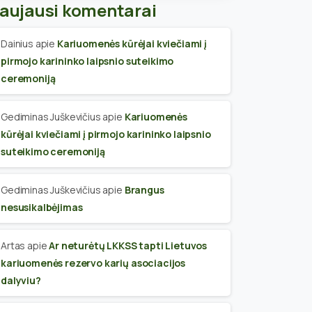
aujausi komentarai
Dainius
apie
Kariuomenės kūrėjai kviečiami į
pirmojo karininko laipsnio suteikimo
ceremoniją
Gediminas Juškevičius
apie
Kariuomenės
kūrėjai kviečiami į pirmojo karininko laipsnio
suteikimo ceremoniją
Gediminas Juškevičius
apie
Brangus
nesusikalbėjimas
Artas
apie
Ar neturėtų LKKSS tapti Lietuvos
kariuomenės rezervo karių asociacijos
dalyviu?