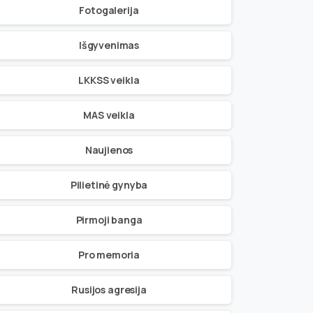
Fotogalerija
Išgyvenimas
LKKSS veikla
MAS veikla
Naujienos
Pilietinė gynyba
Pirmoji banga
Pro memoria
Rusijos agresija