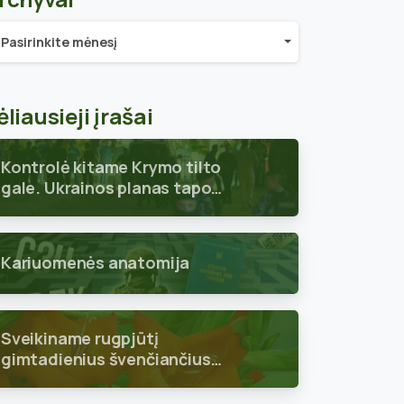
chyvai
Pasirinkite mėnesį
ėliausieji įrašai
Kontrolė kitame Krymo tilto
gale. Ukrainos planas tapo
aiškus
Kariuomenės anatomija
Sveikiname rugpjūtį
gimtadienius švenčiančius
skyriaus narius