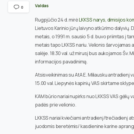
Valdas
0
Rugpjūčio 24 d. mirė
LKKSS narys, dimisijos k
Lietuvos Karinio jūrų laivyno atkūrimo dalyvių
metais, o 1991 m. sausio 5 d. buvo priimtas į
metais tapo LKKSS nariu. Velionis šarvojamas an
salėje. 18.30 val. už mirusį bus aukojamos Šv. 
informacijos pavadinimą.
Atsisveikinimas su AtA E. Miliausku antradienį vak
15.00 val. Liepynės kapinių VAS skirtame sklype
KAM būrio nariai nupirks nuo LKKSS VAS gėlių vaini
padės prie velionio.
LKKSS nariai kviečiami antradienį/trečiadienį at
juodomis beretėmis/ kasdienine karine aprang