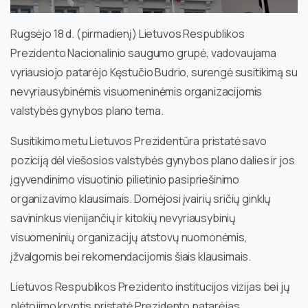
Rugsėjo 18 d. (pirmadienį) Lietuvos Respublikos
Prezidento Nacionalinio saugumo grupė, vadovaujama
vyriausiojo patarėjo Kęstučio Budrio, surengė susitikimą su
nevyriausybinėmis visuomeninėmis organizacijomis
valstybės gynybos plano tema.
Susitikimo metu Lietuvos Prezidentūra pristatė savo
poziciją dėl viešosios valstybės gynybos plano dalies ir jos
įgyvendinimo visuotinio pilietinio pasipriešinimo
organizavimo klausimais. Domėjosi įvairių sričių ginklų
savininkus vienijančių ir kitokių nevyriausybinių
visuomeninių organizacijų atstovų nuomonėmis,
įžvalgomis bei rekomendacijomis šiais klausimais.
Lietuvos Respublikos Prezidento institucijos vizijas bei jų
plėtojimo kryptis pristatė Prezidento patarėjas