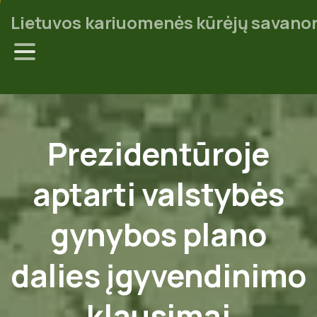
Lietuvos kariuomenės kūrėjų savanor
Prezidentūroje
aptarti
valstybės
gynybos
plano
dalies
įgyvendinimo
klausimai