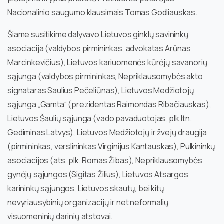
Nacionalinio saugumo klausimais Tomas Godliauskas.
Šiame susitikime dalyvavo Lietuvos ginklų savininkų
asociacija (valdybos pirmininkas, advokatas Arūnas
Marcinkevičius), Lietuvos kariuomenės kūrėjų savanorių
sąjunga (valdybos pirmininkas, Nepriklausomybės akto
signataras Saulius Pečeliūnas), Lietuvos Medžiotojų
sąjunga „Gamta“ (prezidentas Raimondas Ribačiauskas),
Lietuvos Šaulių sąjunga (vado pavaduotojas, plk.ltn.
Gediminas Latvys), Lietuvos Medžiotojų ir žvejų draugija
(pirmininkas, verslininkas Virginijus Kantauskas), Pulkininkų
asociacijos (ats. plk. Romas Žibas), Nepriklausomybės
gynėjų sąjungos (Sigitas Žilius), Lietuvos Atsargos
karininkų sąjungos, Lietuvos skautų, bei kitų
nevyriausybinių organizacijų ir net neformalių
visuomeninių darinių atstovai.