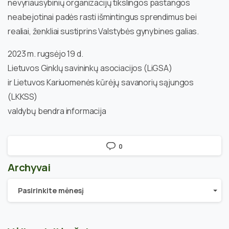
nevyriausybinių organizacijų tikslingos pastangos
neabejotinai padės rasti išmintingus sprendimus bei
realiai, ženkliai sustiprins Valstybės gynybines galias.
2023 m. rugsėjo 19 d.
Lietuvos Ginklų savininkų asociacijos (LiGSA)
ir Lietuvos Kariuomenės kūrėjų savanorių sąjungos
(LKKSS)
valdybų bendra informacija
0
Archyvai
Archyvai
Pasirinkite mėnesį