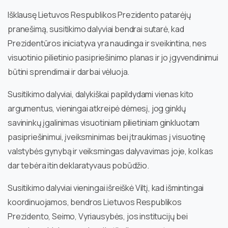
Išklausę Lietuvos Respublikos Prezidento patarėjų
pranešimą, susitikimo dalyviai bendrai sutarė, kad
Prezidentūros iniciatyva yra naudinga ir sveikintina, nes
visuotinio pilietinio pasipriešinimo planas ir jo įgyvendinimui
būtini sprendimai ir darbai vėluoja.
Susitikimo dalyviai, dalykiškai papildydami vienas kito
argumentus, vieningai atkreipė dėmesį, jog ginklų
savininkų įgalinimas visuotiniam pilietiniam ginkluotam
pasipriešinimui, įveiksminimas bei įtraukimas į visuotinę
valstybės gynybą ir veiksmingas dalyvavimas joje, kol kas
dar tebėra itin deklaratyvaus pobūdžio.
Susitikimo dalyviai vieningai išreiškė Viltį, kad išmintingai
koordinuojamos, bendros Lietuvos Respublikos
Prezidento, Seimo, Vyriausybės, jos institucijų bei