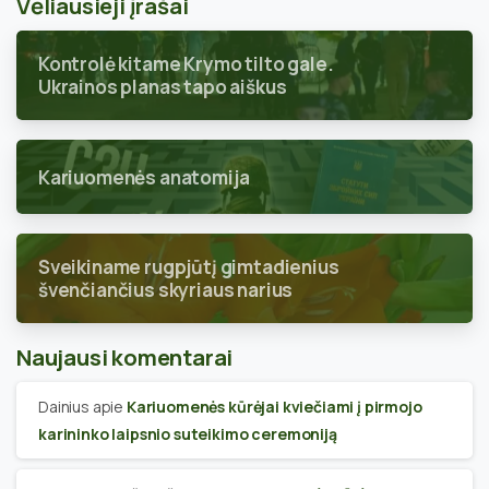
Vėliausieji įrašai
Kontrolė kitame Krymo tilto gale.
Ukrainos planas tapo aiškus
Kariuomenės anatomija
Sveikiname rugpjūtį gimtadienius
švenčiančius skyriaus narius
Naujausi komentarai
Dainius
apie
Kariuomenės kūrėjai kviečiami į pirmojo
karininko laipsnio suteikimo ceremoniją