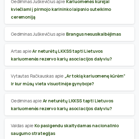
Gediminas Juškevičius
apie
Kariuomenės kūrėjai
kviečiami į pirmojo karininko laipsnio suteikimo
ceremoniją
Gediminas Juškevičius
apie
Brangus nesusikalbėjimas
Artas
apie
Ar neturėtų LKKSS tapti Lietuvos
kariuomenės rezervo karių asociacijos dalyviu?
Vytautas Račkauskas
apie
„Ar tokią kariuomenę kūrėm“
ir kur mūsų vieta visuotinėje gynyboje?
Gediminas
apie
Ar neturėtų LKKSS tapti Lietuvos
kariuomenės rezervo karių asociacijos dalyviu?
Valdas
apie
Ko pasigendu skaitydamas nacionalinio
saugumo strategijas