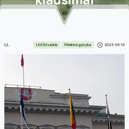
Home
LKKSS veikla
Prezidentūroje aptarti valstybės gynybos plano
dalies įgyvendinimo klausimai
LL
2023-09-19
LKKSS veikla
Pilietinė gynyba