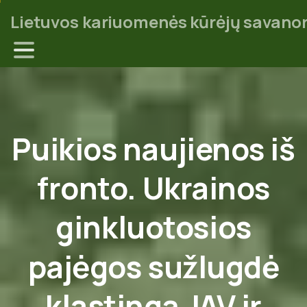
Lietuvos kariuomenės kūrėjų savanor
Puikios
naujienos
iš
fronto.
Ukrainos
ginkluotosios
pajėgos
sužlugdė
klastingą
JAV
ir