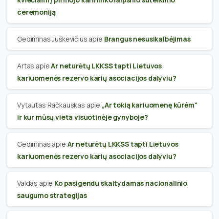
ceremoniją
Gediminas Juškevičius
apie
Brangus nesusikalbėjimas
Artas
apie
Ar neturėtų LKKSS tapti Lietuvos
kariuomenės rezervo karių asociacijos dalyviu?
Vytautas Račkauskas
apie
„Ar tokią kariuomenę kūrėm“
ir kur mūsų vieta visuotinėje gynyboje?
Gediminas
apie
Ar neturėtų LKKSS tapti Lietuvos
kariuomenės rezervo karių asociacijos dalyviu?
Valdas
apie
Ko pasigendu skaitydamas nacionalinio
saugumo strategijas