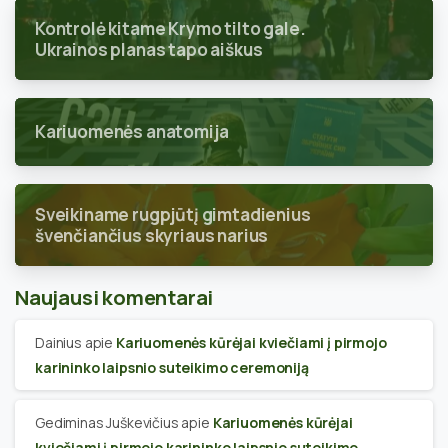
Kontrolė kitame Krymo tilto gale.
Ukrainos planas tapo aiškus
Kariuomenės anatomija
Sveikiname rugpjūtį gimtadienius
švenčiančius skyriaus narius
Naujausi komentarai
Dainius
apie
Kariuomenės kūrėjai kviečiami į pirmojo
karininko laipsnio suteikimo ceremoniją
Gediminas Juškevičius
apie
Kariuomenės kūrėjai
kviečiami į pirmojo karininko laipsnio suteikimo