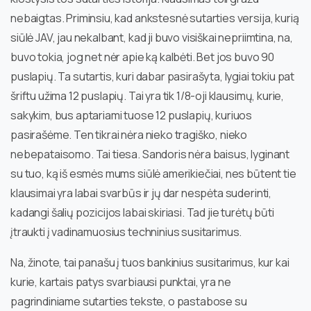
nebaigtas. Priminsiu, kad ankstesnė sutarties versija, kurią
siūlė JAV, jau nekalbant, kad ji buvo visiškai nepriimtina, na,
buvo tokia, jog net nėr apie ką kalbėti. Bet jos buvo 90
puslapių. Ta sutartis, kuri dabar pasirašyta, lygiai tokiu pat
šriftu užima 12 puslapių. Tai yra tik 1/8-oji klausimų, kurie,
sakykim, bus aptariami tuose 12 puslapių, kuriuos
pasirašėme. Ten tikrai nėra nieko tragiško, nieko
nebepataisomo. Tai tiesa. Sandoris nėra baisus, lyginant
su tuo, ką iš esmės mums siūlė amerikiečiai, nes būtent tie
klausimai yra labai svarbūs ir jų dar nespėta suderinti,
kadangi šalių pozicijos labai skiriasi. Tad jie turėtų būti
įtraukti į vadinamuosius techninius susitarimus.
Na, žinote, tai panašu į tuos bankinius susitarimus, kur kai
kurie, kartais patys svarbiausi punktai, yra ne
pagrindiniame sutarties tekste, o pastabose su