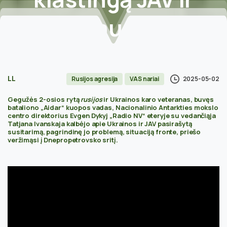
kremliaus
planą
Home
Rusijos agresija
Puikios naujienos iš fronto. Ukrainos ginkluotosios
LL
2025-05-02
Rusijos agresija
VAS nariai
pajėgos sužlugdė klastingą JAV ir kremliaus planą
Gegužės 2-osios rytą
rusijos
ir Ukrainos karo veteranas, buvęs
bataliono „Aidar“ kuopos vadas, Nacionalinio Antarkties mokslo
centro direktorius Evgen Dykyj „Radio NV“ eteryje su vedančiąja
Tatjana Ivanskaja kalbėjo apie Ukrainos ir JAV pasirašytą
susitarimą, pagrindinę jo problemą, situaciją fronte, priešo
veržimąsi į Dnepropetrovsko sritį.