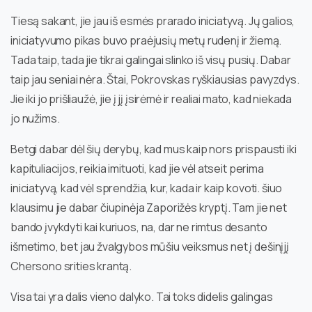
Tiesą sakant, jie jau iš esmės prarado iniciatyvą. Jų galios,
iniciatyvumo pikas buvo praėjusių metų rudenį ir žiemą.
Tada taip, tada jie tikrai galingai slinko iš visų pusių. Dabar
taip jau seniai nėra. Štai, Pokrovskas ryškiausias pavyzdys.
Jie iki jo prišliaužė, jie į jį įsirėmė ir realiai mato, kad niekada
jo nužims.
Betgi dabar dėl šių derybų, kad mus kaip nors prispausti iki
kapituliacijos, reikia imituoti, kad jie vėl atseit perima
iniciatyvą, kad vėl sprendžia, kur, kada ir kaip kovoti. šiuo
klausimu jie dabar čiupinėja Zaporižės kryptį. Tam jie net
bando įvykdyti kai kuriuos, na, dar ne rimtus desanto
išmetimo, bet jau žvalgybos mūšiu veiksmus net į dešinįjį
Chersono srities krantą.
Visa tai yra dalis vieno dalyko. Tai toks didelis galingas