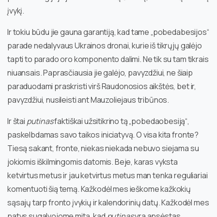
įvykį.
Ir tokiu būdu jie gauna garantiją, kad tame „pobedabesijos“
parade nedalyvaus Ukrainos dronai, kurie iš tikrųjų galėjo
tapti to parado oro komponento dalimi. Ne tik su tam tikrais
niuansais. Paprasčiausia jie galėjo, pavyzdžiui, ne šiaip
paraduodami praskristi virš Raudonosios aikštės, bet ir,
pavyzdžiui, nusileisti ant Mauzoliejaus tribūnos.
Ir štai
putinas
faktiškai užsitikrino tą „pobedaobesiją“,
paskelbdamas savo taikos iniciatyvą. O visa kita fronte?
Tiesą sakant, fronte, niekas niekada nebuvo siejama su
jokiomis iškilmingomis datomis. Beje, karas vyksta
ketvirtus metus ir jau ketvirtus metus man tenka reguliariai
komentuoti šią temą. Kažkodėl mes ieškome kažkokių
sąsajų tarp fronto įvykių ir kalendorinių datų. Kažkodėl mes
patys sugalvojome mitą, kad
putinas
yra apsėstas