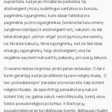
suprantate, kad jei jis oficialiai tai paskelbia, tai,
atsižvelgiant į mūsų sudėtingus santykius su buvusiu
pagrindiniu sąjungininku, kuris dabar faktiškai yra
pagrindinis
putino
sąjungininkas (konkrečiai turiu omeny
Jungtines Valstijas) ir atsižvelgiant net į, sakykim, vis dar
labai atsargią ir „pirmyn-atgal“ poziciją mūsų europiečių,
na, tikrai be kabučių, tikrai sąjungininkų, bet vis tiek labai
atsargių sąjungininkų, taigi, atsižvelgiant į visa tai,
negalime sau leisti nutraukti tų paliaubų, jei rusai jų laikysis.
O rusams niekas negresia, jei dvi paras nešaudys. O dar ir
turės garantiją, kad jei jie atlikinės tą savo religinį ritualą… O
tas „pobedabesijos“ paradas yra ne kas kita, kaip būtent
religinis ritualas. Jie apie Antrąjį pasaulinį karą sukūrė
būtent tokį, na, galima sakyti, nekrofilinį kultą, turintį visus
tokios pseudoreligijos požymius. Ir štai toje jų
pseudoreligijoje jie turi didžiausią šventę, didžiausią ritualinį