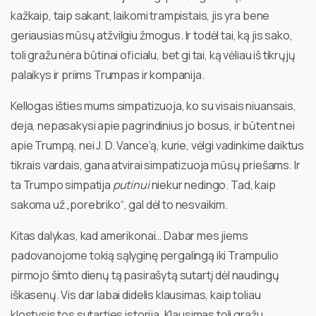
kažkaip, taip sakant, laikomi trampistais, jis yra bene
geriausias mūsų atžvilgiu žmogus. Ir todėl tai, ką jis sako,
toli gražu nėra būtinai oficialu, bet gi tai, ką vėliau iš tikrųjų
palaikys ir priims Trumpas ir kompanija.
Kellogas išties mums simpatizuoja, ko su visais niuansais,
deja, nepasakysi apie pagrindinius jo bosus, ir būtent nei
apie Trumpą, nei J. D. Vance‘ą, kurie, vėlgi vadinkime daiktus
tikrais vardais, gana atvirai simpatizuoja mūsų priešams. Ir
ta Trumpo simpatija
putinui
niekur nedingo. Tad, kaip
sakoma už „porebriko“, gal dėl to nesvaikim.
Kitas dalykas, kad amerikonai… Dabar mes jiems
padovanojome tokią sąlyginę pergalingą iki Trampulio
pirmojo šimto dienų tą pasirašytą sutartį dėl naudingų
iškasenų. Vis dar labai didelis klausimas, kaip toliau
klostysis tos sutarties istorija. Klausimas toli gražu