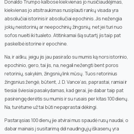
Donaldo Trumpo kalbose kiekvienas jo nusičiaudėjimas,
kiekvienas jo atsitraukimas nusiplauti rankų visada yra
absoliučiai istorinis ir absoliučiai epochinis. Jis nežengia
jokių neistorinių ar neepochinių žingsnių, net jei turi nuo
sofos nueiti iki tualeto. Atitinkamai šią sutartį jis taip pat
paskelbė istorine ir epochine.
Na, ir aišku, jeigu jis jau pasirašo su mumis ką nors istorinio,
epochinio, gero, tai jis, na, negali nežengti bent poros
retorinių, sakykim, žingsnių link mūsų. Tuos retorinius
žingsnius žengė, būtent, J. D. Vance‘as, paprastai, ramiai ir
tiesiai šviesiai pasakydamas, kad gerai, jie dabar taip pat
pasirengę derėtis su mumis ir su rusais per kitas 100 dienų.
Na, turėtume už tai būti nepaprastai dėkingi.
Pastarąsias 100 dienų jie atvirai mus spaudė rusų naudai, o
dabar mainais į susitarimą dėl naudingųjų iškasenų yra