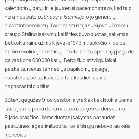
kalendorinių datų. Ir jie jau seniai pademonstravo, kad taip
nėra, nes pats
putinas
yra
kremliuje
, o jo generolų
nuvertinti nereikėtų. Tai nėra situacija su Kijevo užėmimu
draugo Stalino įsakymu, kai iš ties buvo duotas įsakymas
bet kokia kaina užimti Kijevą iki 1943 m. lapkričio 7-osios.,
spalio revoliucijos metinių. Ir todėl per tą operaciją paguldė
galvas kone 600 000 karių. Betgi šiuo atžvilgiu laikai
pasikeitė, niekas ten nesiųs papildomų pajėgų į
nuostolius, be tų, kuriuos ir taip kasdien patiria
nepaprastai didelius.
Būtent gegužės 9-osios istorija yra šiek tiek kitokia. Jiems
išties jau ne pirma diena nuo tos istorijos su derybomis
Rijade pradžios. Jiems duotas įsakymas panaudoti
paskutines jėgas, imituoti tai, ko iš tikrųjų nebuvo jau kelis
mėnesius.