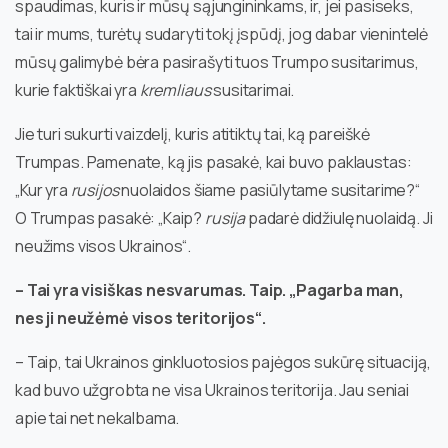
spaudimas, kuris ir mūsų sąjungininkams, ir, jei pasiseks,
tai ir mums, turėtų sudaryti tokį įspūdį, jog dabar vienintelė
mūsų galimybė bėra pasirašyti tuos Trumpo susitarimus,
kurie faktiškai yra
kremliaus
susitarimai.
Jie turi sukurti vaizdelį, kuris atitiktų tai, ką pareiškė
Trumpas. Pamenate, ką jis pasakė, kai buvo paklaustas:
„Kur yra
rusijos
nuolaidos šiame pasiūlytame susitarime?“
O Trumpas pasakė: „Kaip?
rusija
padarė didžiulę nuolaidą. Ji
neužims visos Ukrainos“.
– Tai yra visiškas nesvarumas. Taip. „Pagarba man,
nes ji neužėmė visos teritorijos“.
– Taip, tai Ukrainos ginkluotosios pajėgos sukūrę situaciją,
kad buvo užgrobta ne visa Ukrainos teritorija. Jau seniai
apie tai net nekalbama.