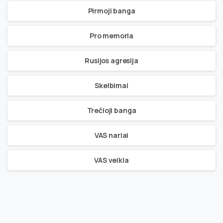
Pirmoji banga
Pro memoria
Rusijos agresija
Skelbimai
Trečioji banga
VAS nariai
VAS veikla