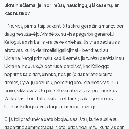
ukrainiečiams, jei nori mūsų naudingųjų iškasenų, ar
kas nutiko?
– Na, visų pirma, taip sakant, šita tikrai gera žinia manęs per
daug nesužavėjo. Vis dėlto, su visa pagarba generolui
Kellogui, apskritai jis yra beveik niekas. Jis yra specialusis
atstovas. kurio vieninteliai įgaliojimai – bendrauti su
Ukraina. Netgi priminsiu, kad iš esmės jis turėtų derėtis ir su
Ukraina, ir su
rusija
, bet rusai pareiškė, kad Kelloggo
nepriims kaip derybininko, nes jis (o dabar atkreipkite
dėmesį) yra, jų požiūriu, per daug proukrainietiškas. ir jų
buvo įsiklausyta. Su jais kalbasi labai atvirai prorusiškas
Witkoffas. Todėl atleiskite, bet tai, ką sako generolas
Keithas Kellogas, visa tai jo asmeninė pozicija.
O jis toli gražu nėra pats blogiausias iš tų, kurie susiję su
dabartine administracija. Netgi priešingai. Iš tų, kurie vis dar