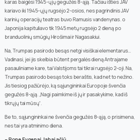
karas baigėsi 1945-ųjų gegužės 8-ąją. Tačiau išties JAV
kariavo iki 1945-ųjų rugsėjo 2-osios, nes pagrindinis JAV
karinių operacijų teatras buvo Ramusis vandenynas. o
Japonija kapituliavo tik 1945 metų rugsėjo 2 dieną po
branduolinių smūgių Hirošimai ir Nagasakiui.
Na, Trumpas pasirodo besąs netgi visiškai elementarus…
Vadinasi, jei jis skelbia būtent pergalės dieną Antrajame
pasauliniame kare, tai Valstijoms tai tikrai rugsėjo 2-oji. Na,
Trumpas pasirodo besąs toks beraštis, kad net to nežino.
Jis tiesiog pažiūrėjo, ką sąjungininkai Europoje švenčia
gegužės 8-ąją. „Nagi paimkime iš jų ir pasakykime, kad iš
tikrųjų tai mūsų“.
Be to, sąjungininkai ne švenčia gegužės 8-ąją, o prisimena,
nes tai yra atminimo diena.
– Pone Evgenai, labai ačiū.