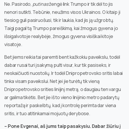
Ne. Pasirodo,
putinas
žengė link Trumpo ir tik dėl to jis
nenori sutikti. Tebūnie, neužims visos Ukrainos. O kitaip ji
tiesiog guli pasiruošusi, tik ir laukia, kad jis ją užgrobtų.
Taigi pagal tą Trumpo pareiškimą, kai žmogus gyvena jo
išsigalvotoje realybėje, žmogus gyvena visiškai kitoje
visatoje.
Bet jiems reikia tai paremti bent kažkokiu paveikslu, todėl
dabar rusai turi įsakymą pulti visur, kur tik pasiseks, ir
neskaičiuoti nuostolių. Ir todėl Dnipropetrovsko sritis labai
tinka visam paveikslui. Net jei jie turėtų tik vieną
Dnipropetrovsko srities linijinį metrą, o daugiau ten vargu
ar galima tikėtis. Bet jie iš to vieno linijinio metro padarytų
reportažą ir paskelbtų, kad į kontrolę perimta dar viena
sritis, ir tuo atitinkamai mojuotų derybose.
– Pone Evgenai, aš jums taip pasakysiu. Dabar žiūriu į