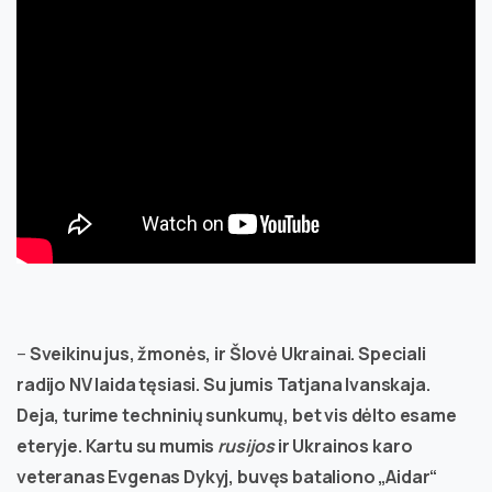
–
Sveikinu jus, žmonės, ir Šlovė Ukrainai. Speciali
radijo NV laida tęsiasi. Su jumis Tatjana Ivanskaja.
Deja, turime techninių sunkumų, bet vis dėlto esame
eteryje. Kartu su mumis
rusijos
ir Ukrainos karo
veteranas Evgenas Dykyj, buvęs bataliono „Aidar“