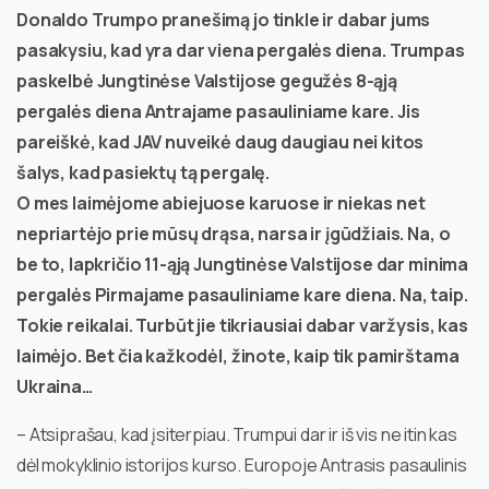
Donaldo Trumpo pranešimą jo tinkle ir dabar jums
pasakysiu, kad yra dar viena pergalės diena. Trumpas
paskelbė Jungtinėse Valstijose gegužės 8-ąją
pergalės diena Antrajame pasauliniame kare. Jis
pareiškė, kad JAV nuveikė daug daugiau nei kitos
šalys, kad pasiektų tą pergalę.
O mes laimėjome abiejuose karuose ir niekas net
nepriartėjo prie mūsų drąsa, narsa ir įgūdžiais. Na, o
be to, lapkričio 11-ąją Jungtinėse Valstijose dar minima
pergalės Pirmajame pasauliniame kare diena. Na, taip.
Tokie reikalai. Turbūt jie tikriausiai dabar varžysis, kas
laimėjo. Bet čia kažkodėl, žinote, kaip tik pamirštama
Ukraina…
– Atsiprašau, kad įsiterpiau. Trumpui dar ir iš vis ne itin kas
dėl mokyklinio istorijos kurso. Europoje Antrasis pasaulinis