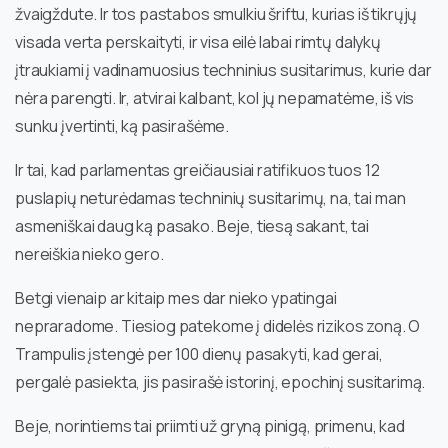
žvaigždute. Ir tos pastabos smulkiu šriftu, kurias iš tikrųjų
visada verta perskaityti, ir visa eilė labai rimtų dalykų
įtraukiami į vadinamuosius techninius susitarimus, kurie dar
nėra parengti. Ir, atvirai kalbant, kol jų nepamatėme, iš vis
sunku įvertinti, ką pasirašėme.
Ir tai, kad parlamentas greičiausiai ratifikuos tuos 12
puslapių neturėdamas techninių susitarimų, na, tai man
asmeniškai daug ką pasako. Beje, tiesą sakant, tai
nereiškia nieko gero.
Betgi vienaip ar kitaip mes dar nieko ypatingai
nepraradome. Tiesiog patekome į didelės rizikos zoną. O
Trampulis įstengė per 100 dienų pasakyti, kad gerai,
pergalė pasiekta, jis pasirašė istorinį, epochinį susitarimą.
Beje, norintiems tai priimti už gryną pinigą, primenu, kad