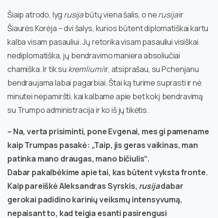
Šiaip atrodo, lyg
rusija
būtų viena šalis, o ne
rusija
ir
Šiaurės Korėja – dvi šalys, kurios būtent diplomatiškai kartu
kalba visam pasauliui. Jų retorika visam pasauliui visiškai
nediplomatiška, jų bendravimo maniera absoliučiai
chamiška. Ir tik su
kremliumi
ir, atsiprašau, su Pchenjanu
bendraujama labai pagarbiai. Štai ką turime suprasti ir nė
minutei nepamiršti, kai kalbame apie bet kokį bendravimą
su Trumpo administracija ir ko iš jų tikėtis.
– Na, verta prisiminti, pone Evgenai, mes gi pamename
kaip Trumpas pasakė: „Taip, jis geras vaikinas, man
patinka mano draugas, mano bičiulis“.
Dabar pakalbėkime apie tai, kas būtent vyksta fronte.
Kaip pareiškė Aleksandras Syrskis,
rusija
dabar
gerokai padidino karinių veiksmų intensyvumą,
nepaisant to, kad teigia esanti pasirengusi