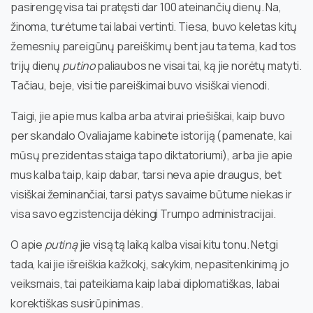
pasirengę visa tai pratęsti dar 100 ateinančių dienų. Na,
žinoma, turėtume tai labai vertinti. Tiesa, buvo keletas kitų
žemesnių pareigūnų pareiškimų bent jau ta tema, kad tos
trijų dienų
putino
paliaubos ne visai tai, ką jie norėtų matyti.
Tačiau, beje, visi tie pareiškimai buvo visiškai vienodi.
Taigi, jie apie mus kalba arba atvirai priešiškai, kaip buvo
per skandalo Ovaliajame kabinete istoriją (pamenate, kai
mūsų prezidentas staiga tapo diktatoriumi), arba jie apie
mus kalba taip, kaip dabar, tarsi neva apie draugus, bet
visiškai žeminančiai, tarsi patys savaime būtume niekas ir
visa savo egzistencija dėkingi Trumpo administracijai.
O apie
putiną
jie visą tą laiką kalba visai kitu tonu. Netgi
tada, kai jie išreiškia kažkokį, sakykim, nepasitenkinimą jo
veiksmais, tai pateikiama kaip labai diplomatiškas, labai
korektiškas susirūpinimas.