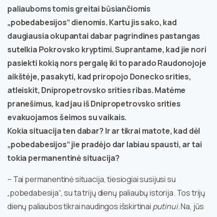
paliauboms tomis greitai būsiančiomis
„pobedabesijos“ dienomis. Kartu jis sako, kad
daugiausia okupantai dabar pagrindines pastangas
sutelkia Pokrovsko kryptimi. Suprantame, kad jie nori
pasiekti kokią nors pergalę iki to parado Raudonojoje
aikštėje, pasakyti, kad priropojo Donecko srities,
atleiskit, Dnipropetrovsko srities ribas. Matėme
pranešimus, kad jau iš Dnipropetrovsko srities
evakuojamos šeimos su vaikais.
Kokia situacija ten dabar? Ir ar tikrai matote, kad dėl
„pobedabesijos“ jie pradėjo dar labiau spausti, ar tai
tokia permanentinė situacija?
– Tai permanentinė situacija, tiesiogiai susijusi su
„pobedabesija“, su ta trijų dienų paliaubų istorija. Tos trijų
dienų paliaubos tikrai naudingos išskirtinai
putinui
. Na, jūs