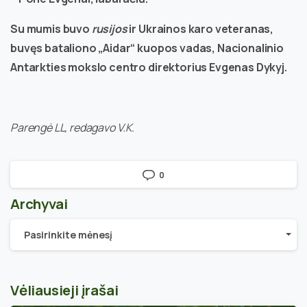
Su mumis buvo
rusijos
ir Ukrainos karo veteranas,
buvęs bataliono „Aidar“ kuopos vadas, Nacionalinio
Antarkties mokslo centro direktorius Evgenas Dykyj.
Parengė LL, redagavo V.K.
0
Archyvai
Archyvai
Pasirinkite mėnesį
Vėliausieji įrašai