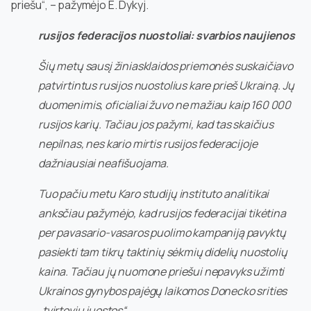
priešu“, – pažymėjo E. Dykyj.
rusijos federacijos nuostoliai: svarbios naujienos
Šių metų sausį žiniasklaidos priemonės suskaičiavo
patvirtintus rusijos nuostolius kare prieš Ukrainą. Jų
duomenimis, oficialiai žuvo ne mažiau kaip 160 000
rusijos karių. Tačiau jos pažymi, kad tas skaičius
nepilnas, nes kario mirtis rusijos federacijoje
dažniausiai neafišuojama.
Tuo pačiu metu Karo studijų instituto analitikai
anksčiau pažymėjo, kad rusijos federacijai tikėtina
per pavasario-vasaros puolimo kampaniją pavyktų
pasiekti tam tikrų taktinių sėkmių didelių nuostolių
kaina. Tačiau jų nuomone priešui nepavyks užimti
Ukrainos gynybos pajėgų laikomos Donecko srities
„tvirtovių juostos“.