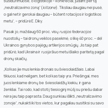
susidūrimuose, o logistikoje – konkrečiai, judant per tą
„neutralizavimo zoną“ (
killzone
). Tiksliau daugiau nei pusė,
o gal net ir gerokai daugiau – būtent rotacijos ir logistikos
metu“, – pridūrė E. Diky.
Pasak jo, maždaug 60 proc. visų
rusijos federacijos
nuostolių – tai dronų veiklos pasekmė, o likę 40 proc. – dėl
Ukrainos gynybos pajėgų artilerijos smūgių. Jis taip pat
pridūrė, kad Ukraina ir
rusija
šiuo metu išlaiko paritetą pagal
dronų skaičių.
„Kol kas jie mus lenkia dronais su šviesolaidžiais. Labai
tikiuosi, kad neilgam, bet kol kas taip yra. Priešingai, mes
juos lenkiame dronų be šviesolaidžių kiekiu, ir gana
ženkliai. Tai rodo, kad stoti į tiesioginį mūšį su priešu dabar
nėra jau taip paprasta. Daug sunkiau išlikti „neutralizavimo
zonoje“, nukakti iki tos vietos, kur pagaliau susitiksi su savo