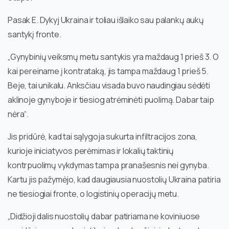
Pasak E. Dykyj Ukraina ir toliau išlaiko sau palankų aukų
santykį fronte.
„Gynybinių veiksmų metu santykis yra maždaug 1 prieš 3. O
kai pereiname į kontrataką, jis tampa maždaug 1 prieš 5.
Beje, tai unikalu. Anksčiau visada buvo naudingiau sėdėti
aklinoje gynyboje ir tiesiog atrėminėti puolimą. Dabar taip
nėra“.
Jis pridūrė, kad tai sąlygoja sukurta infiltracijos zona,
kurioje iniciatyvos perėmimas ir lokalių taktinių
kontrpuolimų vykdymas tampa pranašesnis nei gynyba.
Kartu jis pažymėjo, kad daugiausia nuostolių Ukraina patiria
ne tiesiogiai fronte, o logistinių operacijų metu.
„Didžioji dalis nuostolių dabar patiriama ne koviniuose