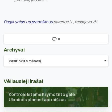
Pagal unian.ua pranešimus
parengė LL, redagavo VK.
0
Archyvai
Archyvai
Pasirinkite mėnesį
Vėliausieji įrašai
Kontrolė kitame Krymo tilto gale.
Ukrainos planas tapo aiškus