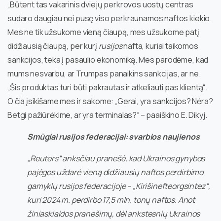
„Būtent tas vakarinis dviejų perkrovos uostų centras
sudaro daugiau nei pusę viso perkraunamos naftos kiekio.
Mes ne tik užsukome vieną čiaupą, mes užsukome patį
didžiausią čiaupą, per kurį
rusijos
nafta, kuriai taikomos
sankcijos, teka į pasaulio ekonomiką. Mes parodėme, kad
mums nesvarbu, ar Trumpas panaikins sankcijas, ar ne.
„Šis produktas turi būti pakrautas ir atkeliauti pas klientą“.
O čia įsikišame mes ir sakome: „Gerai, yra sankcijos? Nėra?
Betgi pažiūrėkime, ar yra terminalas?“ – paaiškino E. Dikyj.
Smūgiai rusijos federacijai: svarbios naujienos
„Reuters“ anksčiau pranešė, kad Ukrainos gynybos
pajėgos uždarė vieną didžiausių naftos perdirbimo
gamyklų rusijos federacijoje – „Kirišinefteorgsintez“,
kuri 2024 m. perdirbo 17,5 mln. tonų naftos. Anot
žiniasklaidos pranešimų, dėl ankstesnių Ukrainos