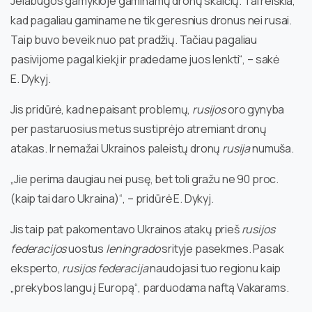
Jelabugos gamykloje gaminamų dronų skaičių. Tai reiškia,
kad pagaliau gaminame ne tik geresnius dronus nei rusai.
Taip buvo beveik nuo pat pradžių. Tačiau pagaliau
pasivijome pagal kiekį ir pradedame juos lenkti“, – sakė
E. Dykyj.
Jis pridūrė, kad nepaisant problemų,
rusijos
oro gynyba
per pastaruosius metus sustiprėjo atremiant dronų
atakas. Ir nemažai Ukrainos paleistų dronų
rusija
numuša.
„Jie perima daugiau nei pusę, bet toli gražu ne 90 proc.
(kaip tai daro Ukraina)“, – pridūrė E. Dykyj.
Jis taip pat pakomentavo Ukrainos atakų prieš
rusijos
federacijos
uostus
leningrado
srityje pasekmes. Pasak
eksperto,
rusijos federacija
naudojasi tuo regionu kaip
„prekybos langu į Europą“, parduodama naftą Vakarams.