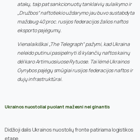
atakų, taip pat sankcionuotų tanklaivių sulaikymo ir
„Družbos“ naftotiekio uždarymo jau buvo sustabdyta
maždaug 40 proc. rusijos federacijos žalios naftos
eksporto pajėgumų.
Vienalaikiškai „The Telegraph“ pažymi, kad Ukraina
neleido putinui pasipelnyti iš kylančių naftos kainų
dėl karo Artimuosiuose Rytuose. Tai lėmė Ukrainos
Gynybos pajėgų smūgiai rusijos federacijos naftos ir
dujų infrastruktūrai.
Ukrainos nuostoliai puolant mažesni nei ginantis
Didžioji dalis Ukrainos nuostolių fronte patiriama logistikos
etape.