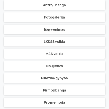
Antroji banga
Fotogalerija
Išgyvenimas
LKKSS veikla
MAS veikla
Naujienos
Pilietinė gynyba
Pirmoji banga
Pro memoria