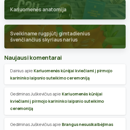
Kariuomenės anatomija
Sveikiname rugpjūtį gimtadienius
švenčiančius skyriaus narius
Naujausi komentarai
Dainius
apie
Kariuomenės kūrėjai kviečiami į pirmojo
karininko laipsnio suteikimo ceremoniją
Gediminas Juškevičius
apie
Kariuomenės kūrėjai
kviečiami į pirmojo karininko laipsnio suteikimo
ceremoniją
Gediminas Juškevičius
apie
Brangus nesusikalbėjimas