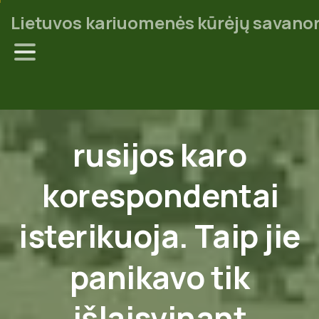
Lietuvos kariuomenės kūrėjų savanor
rusijos
karo
korespondentai
isterikuoja.
Taip
jie
panikavo
tik
išlaisvinant