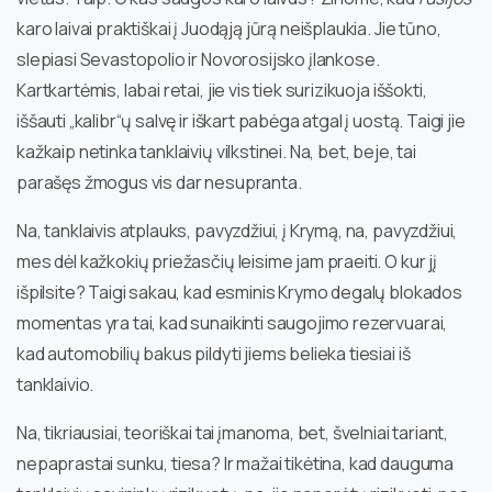
karo laivai praktiškai į Juodąją jūrą neišplaukia. Jie tūno,
slepiasi Sevastopolio ir Novorosijsko įlankose.
Kartkartėmis, labai retai, jie vis tiek surizikuoja iššokti,
iššauti „kalibr“ų salvę ir iškart pabėga atgal į uostą. Taigi jie
kažkaip netinka tanklaivių vilkstinei. Na, bet, beje, tai
parašęs žmogus vis dar nesupranta.
Na, tanklaivis atplauks, pavyzdžiui, į Krymą, na, pavyzdžiui,
mes dėl kažkokių priežasčių leisime jam praeiti. O kur jį
išpilsite? Taigi sakau, kad esminis Krymo degalų blokados
momentas yra tai, kad sunaikinti saugojimo rezervuarai,
kad automobilių bakus pildyti jiems belieka tiesiai iš
tanklaivio.
Na, tikriausiai, teoriškai tai įmanoma, bet, švelniai tariant,
nepaprastai sunku, tiesa? Ir mažai tikėtina, kad dauguma