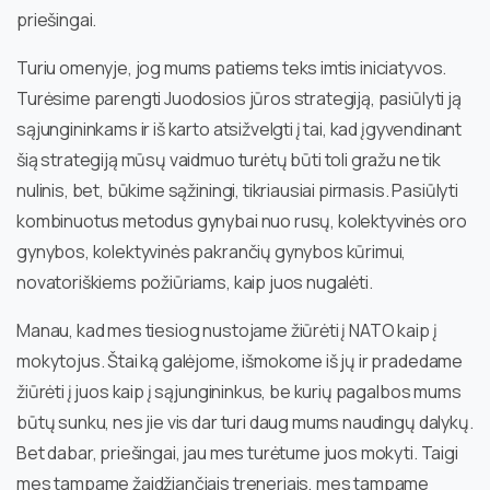
priešingai.
Turiu omenyje, jog mums patiems teks imtis iniciatyvos.
Turėsime parengti Juodosios jūros strategiją, pasiūlyti ją
sąjungininkams ir iš karto atsižvelgti į tai, kad įgyvendinant
šią strategiją mūsų vaidmuo turėtų būti toli gražu ne tik
nulinis, bet, būkime sąžiningi, tikriausiai pirmasis. Pasiūlyti
kombinuotus metodus gynybai nuo rusų, kolektyvinės oro
gynybos, kolektyvinės pakrančių gynybos kūrimui,
novatoriškiems požiūriams, kaip juos nugalėti.
Manau, kad mes tiesiog nustojame žiūrėti į NATO kaip į
mokytojus. Štai ką galėjome, išmokome iš jų ir pradedame
žiūrėti į juos kaip į sąjungininkus, be kurių pagalbos mums
būtų sunku, nes jie vis dar turi daug mums naudingų dalykų.
Bet dabar, priešingai, jau mes turėtume juos mokyti. Taigi
mes tampame žaidžiančiais treneriais, mes tampame