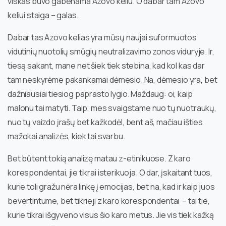
viskas buvo gabenama Azovo keliu. O dabar tam Azovo
keliui staiga – galas.
Dabar tas Azovo kelias yra mūsų naujai suformuotos
vidutinių nuotolių smūgių neutralizavimo zonos viduryje. Ir,
tiesą sakant, mane net šiek tiek stebina, kad kol kas dar
tam neskyrėme pakankamai dėmesio. Na, dėmesio yra, bet
dažniausiai tiesiog paprasto lygio. Maždaug: oi, kaip
malonu tai matyti. Taip, mes svaigstame nuo tų nuotraukų,
nuo tų vaizdo įrašų bet kažkodėl, bent aš, mačiau išties
mažokai analizės, kiek tai svarbu.
Bet būtent tokią analizę matau z-etinikuose. Z karo
korespondentai, jie tikrai isterikuoja. O dar, įskaitant tuos,
kurie toli gražu nėra linkę į emocijas, bet na, kad ir kaip juos
bevertintume, bet tikrieji z karo korespondentai – tai tie,
kurie tikrai išgyveno visus šio karo metus. Jie vis tiek kažką