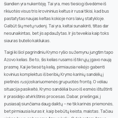
šiandien yra nukentėję. Tai yra, mes tiesiog išvedėme iš
rikiuotės visus tris krovininius keltus ir rusai tikisi, kad bus
pastatytas naujas keltas kokioje nors laivų statykloje.
Galbūt šių metų rudenį. Tai yra, keltai sunaikinti, tiltas dar
nesunaikintas, bet jis apdaužytas. Ir jis teveikia kaip toks
siauras butelio kakliukas.
Taigi iki šiol pagrindiniu Krymo ryšio su žemynu jungtim tapo
Azovo kelias. Be to, šis kelias rusams iš tikrųjų įgavo naują
prasmę. Kai jie tiesė tą kelią, pirmiausia reikėjo gabenti
kovinius komplektus iš beribių Krymo karinių sandėlių į
pietinės
rusijos
kariuomenės grupuotės frontą. O vėliau
situacija pasikeitė, Krymo sandėliai buvo iš esmės ištuštinti
ir prasidėjo atvirkštinis procesas. Dabar, priešingai, į
pusiasalį siunčiama daug daiktų – ne tik karinės priemonės,
bet pirmiausia kuras ir, kaip bebūtų keista, maistas. Tačiau