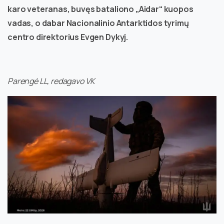
karo veteranas, buvęs bataliono „Aidar“ kuopos
vadas, o dabar Nacionalinio Antarktidos tyrimų
centro direktorius Evgen Dykyj.
Parengė LL, redagavo VK