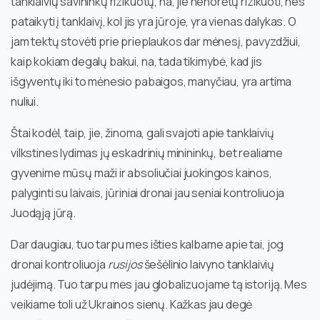
tanklaivių savininkų rizikuotų, na, jie nenorėtų rizikuoti, nes
pataikyti į tanklaivį, kol jis yra jūroje, yra vienas dalykas. O
jam tektų stovėti prie prieplaukos dar mėnesį, pavyzdžiui,
kaip kokiam degalų bakui, na, tada tikimybė, kad jis
išgyventų iki to mėnesio pabaigos, manyčiau, yra artima
nuliui.
Štai kodėl, taip, jie, žinoma, gali svajoti apie tanklaivių
vilkstines lydimas jų eskadrinių minininkų, bet realiame
gyvenime mūsų maži ir absoliučiai juokingos kainos,
palyginti su laivais, jūriniai dronai jau seniai kontroliuoja
Juodąją jūrą.
Dar daugiau, tuo tarpu mes išties kalbame apie tai, jog
dronai kontroliuoja
rusijos
šešėlinio laivyno tanklaivių
judėjimą. Tuo tarpu mes jau globalizuojame tą istoriją. Mes
veikiame toli už Ukrainos sienų. Kažkas jau degė