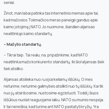
seniai.
Žinot, man labai patinka tas internetinis memas apie tai,
kad mažosios Tokmačkos meras paneigė gandus apie
kaimo įstojimą į NATO. Jo nuomone, šiandien aljansas
neatitinkąs kaimo standartų.
– Mažylio standartų.
– Tikrai taip. Tai realu, na, pripažinkime, kad NATO
neatitinka mažo konkurento standartų. Iki šiol aljansas šiek
tiek atsiliko.
Aljansas atsilieka nuo
rusijos
keliamų iššūkių. O mes
neturime, neturime galimybės atsilikti nuo tų iššūkių. Kai tik
nuo jų atsiribosime, nustosime egzistuoti. Todėl į šiuos
iššūkius nuolat reaguojame laiku. NATO su mumis nespėja.
Ir tai nereiškia, kad turime ant NATO pastatyti kryžių. Yra