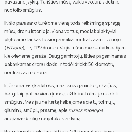
pavasario įvykių. Tai išties mūsų veikla vykdant vidutinio
nuotolio smūgius.
Iki šio pavasario turėjome vieną tokią reikšmingą spragą
mūsų dronų istorijoje. Viena vertus, mes labai aktyviai
plėtojame tai, kas tiesiogiai veikia neutralizavimo zonoje
(
killzone
), t. y. FPV dronus. Va jie mūsuose realiai kniedijami
kiekviename garaže. Daug gamintojų, išties pagaminamas
pakankamas dronų kiekis. Ir todėl driekti 50 kilometrų
neutralizavimo zona.
Ir, žinoma, visiškai kitoks, mažesnis gamintojų skaičius,
betgi taip pat ne viena įmonė, užtikrina tolimojo nuotolio
smūgius. Mes jau ne kartą kalbėjome apie tų tolimųjų
giluminių smūgių prasmę, apie
rusijos
imperijos
angliavandenilių kraujotakos ardymą.
Betgi tuo intervalu tarp 50 km ir 200 km rimtai nebuvo