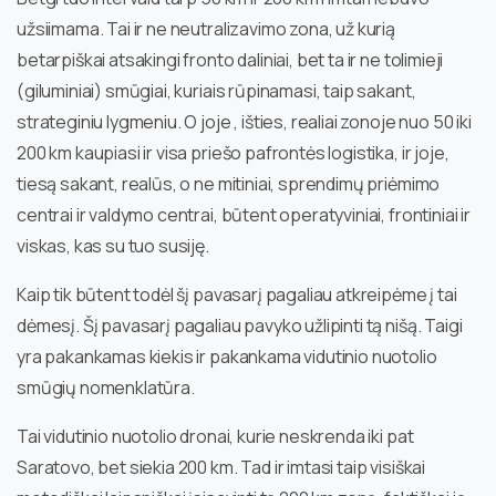
užsiimama. Tai ir ne neutralizavimo zona, už kurią
betarpiškai atsakingi fronto daliniai, bet ta ir ne tolimieji
(giluminiai) smūgiai, kuriais rūpinamasi, taip sakant,
strateginiu lygmeniu. O joje , išties, realiai zonoje nuo 50 iki
200 km kaupiasi ir visa priešo pafrontės logistika, ir joje,
tiesą sakant, realūs, o ne mitiniai, sprendimų priėmimo
centrai ir valdymo centrai, būtent operatyviniai, frontiniai ir
viskas, kas su tuo susiję.
Kaip tik būtent todėl šį pavasarį pagaliau atkreipėme į tai
dėmesį. Šį pavasarį pagaliau pavyko užlipinti tą nišą. Taigi
yra pakankamas kiekis ir pakankama vidutinio nuotolio
smūgių nomenklatūra.
Tai vidutinio nuotolio dronai, kurie neskrenda iki pat
Saratovo, bet siekia 200 km. Tad ir imtasi taip visiškai