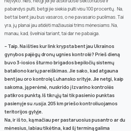
neįvyko. Nes, netgi jei jie atskiruose sektoriuose ir
pabandys pulti, betgi jie siekia pulti visu 100 procentų. Na,
bet tai bent jau bus vasaros, o ne pavasario puolimas. Tai
yra, jų planai jau atidėti mažiausiai trims mėnesiams. Na,
manau, kad, švelniai tariant, tai dar ne pabaiga.
– Taip. Na išties kur link krypsta bent jau Ukrainos
gynybos pajėgų dronų ugnies kontrolė? Prieš dieną
buvo 3-iosios šturmo brigados bepiločių sistemų
bataliono karių pareiškimas. Jie sako, kad atgauna
bent jau oro kontrolę Luhansko srityje. Jie netgi, kaip
sakoma, ją perėmė, nuskrido į Izvarino kontrolės
patikros punktą. Iš tikrųjų tai tik pasienio punktas
pasienyje su
rusija
. 205 km priešo kontroliuojamos
teritorijos gylyje.
Na, ir iš to, ką mačiau per pastaruosius pusantro ar du
mėnesius, labiau tikėtina, kad šį terminą galima