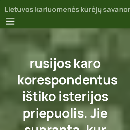
Lietuvos kariuomenės kūrėjų savanor
rusijos
karo
korespondentus
ištiko
isterijos
priepuolis.
Jie
supranta,
kur