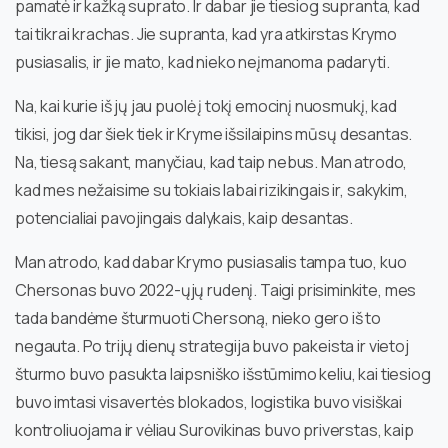
pamatė ir kažką suprato. Ir dabar jie tiesiog supranta, kad
tai tikrai krachas. Jie supranta, kad yra atkirstas Krymo
pusiasalis, ir jie mato, kad nieko neįmanoma padaryti.
Na, kai kurie iš jų jau puolė į tokį emocinį nuosmukį, kad
tikisi, jog dar šiek tiek ir Kryme išsilaipins mūsų desantas.
Na, tiesą sakant, manyčiau, kad taip nebus. Man atrodo,
kad mes nežaisime su tokiais labai rizikingais ir, sakykim,
potencialiai pavojingais dalykais, kaip desantas.
Man atrodo, kad dabar Krymo pusiasalis tampa tuo, kuo
Chersonas buvo 2022-ųjų rudenį. Taigi prisiminkite, mes
tada bandėme šturmuoti Chersoną, nieko gero iš to
negauta. Po trijų dienų strategija buvo pakeista ir vietoj
šturmo buvo pasukta laipsniško išstūmimo keliu, kai tiesiog
buvo imtasi visavertės blokados, logistika buvo visiškai
kontroliuojama ir vėliau Surovikinas buvo priverstas, kaip