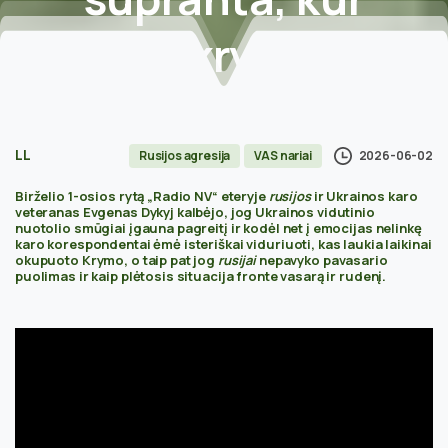
viskas
krypsta,
ir
nieko
negali
padaryti
LL
2026-06-02
Rusijos agresija
VAS nariai
Birželio 1-osios rytą „Radio NV“ eteryje
rusijos
ir Ukrainos karo
veteranas Evgenas Dykyj kalbėjo, jog Ukrainos vidutinio
Home
Rusijos agresija
nuotolio smūgiai įgauna pagreitį ir kodėl net į emocijas nelinkę
rusijos karo korespondentus ištiko isterijos
karo korespondentai ėmė isteriškai viduriuoti, kas laukia laikinai
okupuoto Krymo, o taip pat jog
rusijai
nepavyko pavasario
priepuolis. Jie supranta, kur viskas krypsta, ir nieko
puolimas ir kaip plėtosis situacija fronte vasarą ir rudenį.
negali padaryti