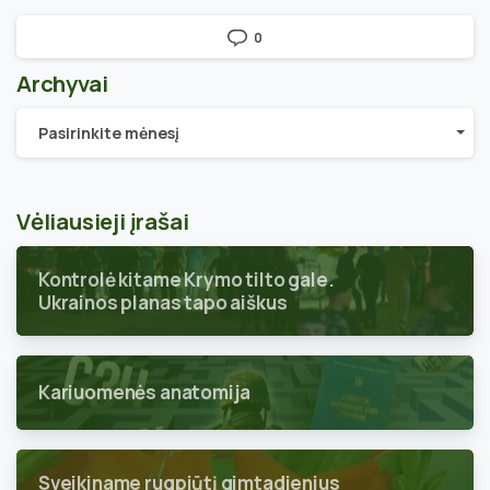
0
Archyvai
Archyvai
Pasirinkite mėnesį
Vėliausieji įrašai
Kontrolė kitame Krymo tilto gale.
Ukrainos planas tapo aiškus
Kariuomenės anatomija
Sveikiname rugpjūtį gimtadienius