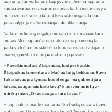
supranta, kas yra karas ir kaip jis veikia, žinoma, supranta,
kad čia svarbus ne vasaros sezonas, kad mūsų tikslas yra
ne turizmas Kryme, o būtent toks sistemingas darbas
pusiasalyje, jo visiška izoliacija ir demilitarizacija.
Na, ko mes tiesiog negalėjome sau leisti pirmaisiais karo
metais. Mes paprasčiausiai neturėjome priemonių tai
padaryti. Ir štai mes sukūrėme tuos įrankius ir pradėjome
masinę gamybą. Ir mes jau stebime jų poveikį.
– Poveikis matosi. Atsiprašau, kad pertraukiu.
Štai puikus komentaras. Mačiau tai jų tinkluose. Buvo
toks naivus prašymas: kodėl negalima gabenti jūra
laivais, saugomais karo laivų? Ir ten vienas iš tų z-
etinikų rašo: „O kas saugos karo laivus?“
– Taip, pats pirmas komentaras iškart viską sustato į savo
vietas. Taip. O kas saugos karo laivus? Žinome, kad
rusijos