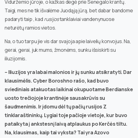
Viduržemio jūroje, o kažkas degė prie Senegalo krantų.
Taigi, mes ne tik išvalėme Juodąją jūrą, bet dabar bandome
padaryti taip , kad
rusijos
tanklaiviai vandenynuose
neturėtų ramios vietos.
Na, o tuo tarpu jie vis dar svajoja apie laivelių konvojus. Na,
gerai, gerai, juk mums, žmonėms, sunku išsiskirti su
iliuzijomis.
– Iliuzijos yra labai malonios ir jų sunku atsikratyti. Dar
klausimėlis. Cyber Boroshno rašo, kad buvo
sviediniais atakuotas laikinai okupuotame Berdianske
uosto trečiojoje krantinėje sausakrūvis su
šaudmenimis. Ir įdomu dėl tų pačių rusijos Z
tinklaraštininkų. Lygiai toje pačioje vietoje, kur buvo
pataikyta į ankstesnį laivą atplaukus po Kerčės tiltu.
Na, klausimas, kaip tai vyksta? Tai yra Azovo