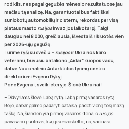
rodiklis, nes pagal gegužės mėnesio rezultatuose jau
mačiau tą analizę. Na, garantuotai bus faktiškai
suniokotų automobilių ir cisternų rekordas per visą
plataus masto
rusijos
invazijos laikotarpį. Taigi
daugiau nei 8 000, greičiausia, išvesta iš rikiuotės vien
per 2026-ųjų gegužę.
Turime ryšį su svečiu –
rusijos
ir Ukrainos karo
veteranu, buvusiu bataliono „Aidar“ kuopos vadu,
dabar Nacionalinio Antarktidos tyrimų centro
direktoriumi Evgenu Dykyj.
Pone Evgenai, sveiki eteryje. Šlovė Ukrainai!
– Didvyriams šlovė. Labą rytą. Labą pirmą vasaros rytą.
Beje, dabar galime padaryti pataisą, padėti vieną tokį mažą
tašką. Na, šiandien yra pirmoji vasaros diena, o
rusijos
pavasario puolimas, kurį ji seniai skelbė, na, vadinasi,