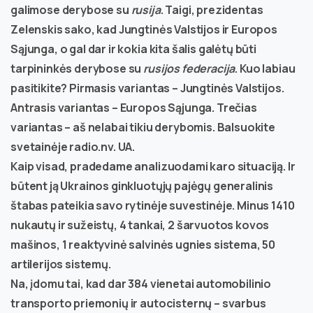
galimose derybose su
rusija
. Taigi, prezidentas
Zelenskis sako, kad Jungtinės Valstijos ir Europos
Sąjunga, o gal dar ir kokia kita šalis galėtų būti
tarpininkės derybose su
rusijos federacija
. Kuo labiau
pasitikite? Pirmasis variantas – Jungtinės Valstijos.
Antrasis variantas – Europos Sąjunga. Trečias
variantas – aš nelabai tikiu derybomis. Balsuokite
svetainėje radio.nv. UA.
Kaip visad, pradedame analizuodami karo situaciją. Ir
būtent ją Ukrainos ginkluotųjų pajėgų generalinis
štabas pateikia savo rytinėje suvestinėje. Minus 1410
nukautų ir sužeistų, 4 tankai, 2 šarvuotos kovos
mašinos, 1 reaktyvinė salvinės ugnies sistema, 50
artilerijos sistemų.
Na, įdomu tai, kad dar 384 vienetai automobilinio
transporto priemonių ir autocisternų – svarbus