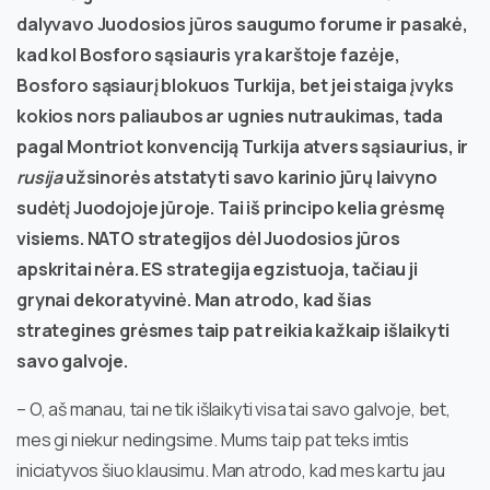
dalyvavo Juodosios jūros saugumo forume ir pasakė,
kad kol Bosforo sąsiauris yra karštoje fazėje,
Bosforo sąsiaurį blokuos Turkija, bet jei staiga įvyks
kokios nors paliaubos ar ugnies nutraukimas, tada
pagal Montriot konvenciją Turkija atvers sąsiaurius, ir
rusija
užsinorės atstatyti savo karinio jūrų laivyno
sudėtį Juodojoje jūroje. Tai iš principo kelia grėsmę
visiems. NATO strategijos dėl Juodosios jūros
apskritai nėra. ES strategija egzistuoja, tačiau ji
grynai dekoratyvinė. Man atrodo, kad šias
strategines grėsmes taip pat reikia kažkaip išlaikyti
savo galvoje.
– O, aš manau, tai ne tik išlaikyti visa tai savo galvoje, bet,
mes gi niekur nedingsime. Mums taip pat teks imtis
iniciatyvos šiuo klausimu. Man atrodo, kad mes kartu jau