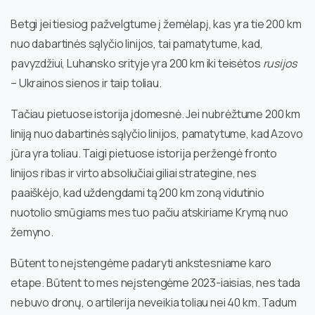
Betgi jei tiesiog pažvelgtume į žemėlapį, kas yra tie 200 km
nuo dabartinės sąlyčio linijos, tai pamatytume, kad,
pavyzdžiui, Luhansko srityje yra 200 km iki teisėtos
rusijos
– Ukrainos sienos ir taip toliau.
Tačiau pietuose istorija įdomesnė. Jei nubrėžtume 200 km
liniją nuo dabartinės sąlyčio linijos, pamatytume, kad Azovo
jūra yra toliau. Taigi pietuose istorija peržengė fronto
linijos ribas ir virto absoliučiai giliai strategine, nes
paaiškėjo, kad uždengdami tą 200 km zoną vidutinio
nuotolio smūgiams mes tuo pačiu atskiriame Krymą nuo
žemyno.
Būtent to neįstengėme padaryti ankstesniame karo
etape. Būtent to mes neįstengėme 2023-iaisias, nes tada
nebuvo dronų, o artilerija neveikia toliau nei 40 km. Tadum