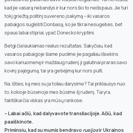
kad jie vasarą nebandys ir kur nors šio to neišspaus. Jie turi
tokį griežtą politinį suvereno įsakymą – iki vasaros
pabaigos suglėbti Donbasą, ko jie tikrai nesugebės, bet
spaus labai stipriai, ypač Donecko kryptimi.
Betgi čia laukiamas realus rezultatas. Sakyčiau, kad
vasaros pabaigoje šiame puolime jie pagaliau išsekins
savo kariuomenę ir maždaug rudenį ji galutinai praras savo
kovinį pajėgumą, tai yra gebėjimą kur nors pulti.
Na, išties, ką mes su ja toliau darysime? Tai priklausys nuo
to, kokioje būsenoje mes būsime šį rudenį. Tai yra,
faktiškai čia viskas yra mūsų rankose.
– Labai ačiū, kad dalyvavote transliacijoje. Ačiū, kad
paaiškinote.
Priminsiu, kad su mumis bendravo
rusijos
ir Ukrainos