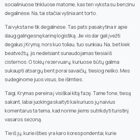
socialiniuose tinkluose matome, kas ten vyksta su benzinu
degalinėse. Na, tai stačiai vyšnia ant torto.
Tai vyksta ne tik degalinėse. Tas pats pasakytina ir apie
daug galingesnę karinę logistiką. Jie vis dar gali įvežti
degalus į Krymą, nors kuo toliau, tuo sunkiau. Na, bet kiek
beatvežtų, jis nedelsiant sunaudojamas tiesiai iš
cisternos. O tokių rezervuarų, kuriuose būtų galima
sukaupti atsargų bent porai savaičių, tiesiog neliko. Mes
sudeginome juos visus, be išimties.
Taigi, Krymas pereina į visiškai kitą fazę. Tame fone, tiesą
sakant, labai juokinga skaityti kai kuriuos jų naivius
komentarus ta tema, kad norime jiems sutrikdyti turistinį
vasaros sezoną.
Tie iš jų, kurie išties yra karo korespondentai, kurie