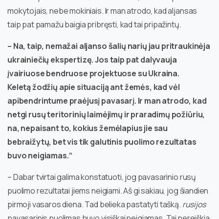
mokytojais, nebe mokiniais. Ir man atrodo, kad aljansas
taip pat pamažu baigia pribręsti, kad tai pripažintų.
– Na, taip, nemažai aljanso šalių narių jau pritraukinėja
ukrainiečių ekspertizę. Jos taip pat dalyvauja
įvairiuose bendruose projektuose su Ukraina.
Keletą žodžių apie situaciją ant žemės, kad vėl
apibendrintume praėjusį pavasarį. Ir man atrodo, kad
netgi rusų teritorinių laimėjimų ir praradimų požiūriu,
na, nepaisant to, kokius žemėlapius jie sau
bebraižytų, bet vis tik galutinis puolimo rezultatas
buvo neigiamas.“
– Dabar tvirtai galima konstatuoti, jog pavasarinio rusų
puolimo rezultatai jiems neigiami. Aš gi sakiau, jog šiandien
pirmoji vasaros diena. Tad belieka pastatyti tašką.
rusijos
pavasarinis puolimas buvo visiškai neigiamas. Tai nereiškia,