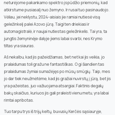
neturėjome pakankamo spektro įspūdžio priemonių, kad
atkirstume pusiasalį nuo žemyno. Ir rusai tuo pasinaudojo.
Vėliau, jei neklystu, 2024-aisiais jie ramiai nutiesė visą
geležinkelį palei Azovo jūrą. Taigi ten driekiasi ir
automagistralė, ir naujai nutiestas geležinkelis. Tai yra, ta
jungtis žemyninėje dalyje jiems labai svarbi, nes Krymo
tiltas yra siauras.
Aš nekalbu, kad jis pažeidžiamas, bet net kai jis veikia, jo
pralaidumas toli gražu ne fantastiškas. O gi šiandien tas
pralaidumas žymiai sumažėjęs po mūsų smūgių. Taip, mes
jo dar tiek neužmėtėme, kad jis gražiai nuvirstų į jūrą, bet jis
yra pažeistas, juo važiuojama atsargiai. Faktinis degalų
bakų skaičius, kuriuos jis gali praleisti vienu metu, yra labai
rimtai apribotas.
Tuo tarpu trys iš trijų keltų, buvusių Kerčės sąsiauryje,