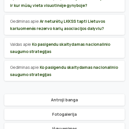
ir kur mūsų vieta visuotinėje gynyboje?
Gediminas
apie
Ar neturėtų LKKSS tapti Lietuvos
kariuomenės rezervo karių asociacijos dalyviu?
Valdas
apie
Ko pasigendu skaitydamas nacionalinio
saugumo strategijas
Gediminas
apie
Ko pasigendu skaitydamas nacionalinio
saugumo strategijas
Antroji banga
Fotogalerija
Išgyvenimas