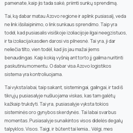
pamenate, kaip jis tada sakė, priimti sunkų sprendimą.
Tai, ką dabar matau Azovo regione ir aplink pusiasalį, veda
ne link išsilaipinimo, o link sunkaus sprendimo. Taip yra
todėl, kad pusiasalis visiškoje izoliacijoje ilgai neegzistuos,
ir ta izoliacija kasdien darosi vis pilnesnė. Tai yra, ji dar
neliečia tilto, vien todėl, kad jis jau mažai jiems
benaudingas. Kaip kokią vyšnią ant torto jį galima nuritinti
paskutiniu momentu. O dabar visa Azovo logistikos
sistema yra kontroliuojama.
Tai vyksta labai, taip sakant, sistemingai, galingai, ir tad iš
tikrųjų pusiasalyje nušluojama viskas, kas tam galėtų
kažkaip trukdyti. Tai yra, pusiasalyje vyksta tokios
sisteminės oro gynybos skerdynės. Tai labai svarbus
momentas. Pusiasalyje sunaikintos visos didelės degalų
talpyklos. Visos. Taigi, ir būtent tai lemia… Vėlgi, mes