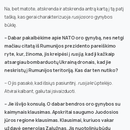
Na, bet matote, atskrenda ir atskrenda antrą kartą į tą patį
tašką, kas gerai charakterizuoja
rusijos
oro gynybos
būklę.
– Dabar pakalbėkime apie NATO oro gynybą, nes netgi
mačiau citatą iš Rumunijos prezidento pareiškimo
ryte, kur, žinoma, jis kreipėsi į
rusiją
, kad ji kažkaip
atsargiau bombarduotų Ukrainą dronais, kad jie
neskristų į Rumunijos teritoriją. Kas dar ten nutiko?
– O jis pasakė, kad išsiųs pasiuntinį.
rusija
krūptelėjo.
Atvirai kalbant, galiu tai įsivaizduoti.
– Jie išvijo konsulą. O dabar bendros oro gynybos su
kaimynais klausimas. Apskritai saugumo Juodosios
jūros regione klausimas. Klausimai, kuriuos vakar
uždavė generolas Zalužnas. Jis nuotoliniu būdu