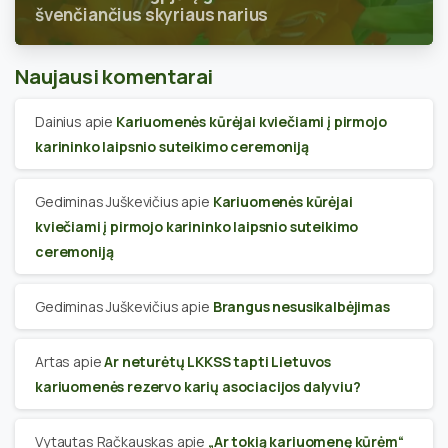
švenčiančius skyriaus narius
Naujausi komentarai
Dainius
apie
Kariuomenės kūrėjai kviečiami į pirmojo
karininko laipsnio suteikimo ceremoniją
Gediminas Juškevičius
apie
Kariuomenės kūrėjai
kviečiami į pirmojo karininko laipsnio suteikimo
ceremoniją
Gediminas Juškevičius
apie
Brangus nesusikalbėjimas
Artas
apie
Ar neturėtų LKKSS tapti Lietuvos
kariuomenės rezervo karių asociacijos dalyviu?
Vytautas Račkauskas
apie
„Ar tokią kariuomenę kūrėm“