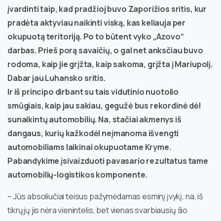
įvardinti taip, kad pradžioj buvo Zaporižios sritis, kur
pradėta aktyviau naikinti viską, kas keliauja per
okupuotą teritoriją. Po to būtent vyko „Azovo“
darbas. Prieš porą savaičių, o gal net anksčiau buvo
rodoma, kaip jie grįžta, kaip sakoma, grįžta į Mariupolį.
Dabar jau Luhansko sritis.
Ir iš principo dirbant su tais vidutinio nuotolio
smūgiais, kaip jau sakiau, gegužė bus rekordinė dėl
sunaikintų automobilių. Na, stačiai akmenys iš
dangaus, kurių kažkodėl neįmanoma išvengti
automobiliams laikinai okupuotame Kryme.
Pabandykime įsivaizduoti pavasario rezultatus tame
automobilių-logistikos komponente.
– Jūs absoliučiai teisus pažymėdamas esminį įvykį, na, iš
tikrųjų jis nėra vienintelis, bet vienas svarbiausių šio