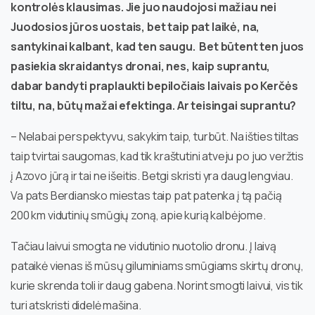
kontrolės klausimas. Jie juo naudojosi mažiau nei
Juodosios jūros uostais, bet taip pat laikė, na,
santykinai kalbant, kad ten saugu. Bet būtent ten juos
pasiekia skraidantys dronai, nes, kaip suprantu,
dabar bandyti praplaukti bepiločiais laivais po Kerčės
tiltu, na, būtų mažai efektinga. Ar teisingai suprantu?
– Nelabai perspektyvu, sakykim taip, turbūt. Na išties tiltas
taip tvirtai saugomas, kad tik kraštutini atveju po juo veržtis
į Azovo jūrą ir tai ne išeitis. Betgi skristi yra daug lengviau.
Va pats Berdiansko miestas taip pat patenka į tą pačią
200 km vidutinių smūgių zoną, apie kurią kalbėjome.
Tačiau laivui smogta ne vidutinio nuotolio dronu. Į laivą
pataikė vienas iš mūsų giluminiams smūgiams skirtų dronų,
kurie skrenda toli ir daug gabena. Norint smogti laivui, vis tik
turi atskristi didelė mašina.