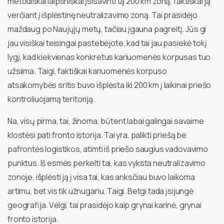
metodiškai laipsniškai įsisavinti tą 200 km zoną, faktiškai ją
verčiant į išplėstinę neutralizavimo zoną. Tai prasidėjo
maždaug po Naujųjų metų, tačiau įgauna pagreitį. Jūs gi
jau visiškai teisingai pastebėjote, kad tai jau pasiekė tokį
lygį, kad kiekvienas konkretus kariuomenės korpusas tuo
užsiima. Taigi, faktiškai kariuomenės korpuso
atsakomybės sritis buvo išplėsta iki 200 km į laikinai priešo
kontroliuojamą teritoriją.
Na, visų pirma, tai, žinoma, būtent labai galingai savaime
klostėsi pati fronto istorija. Tai yra, palikti priešą be
pafrontės logistikos, atimti iš priešo saugius vadovavimo
punktus. Iš esmės perkelti tai, kas vyksta neutralizavimo
zonoje, išplėsti ją į visa tai, kas anksčiau buvo laikoma
artimu, bet vis tik užnugariu. Taigi. Betgi tada įsijungė
geografija. Vėlgi, tai prasidėjo kaip grynai karinė, grynai
fronto istorija.