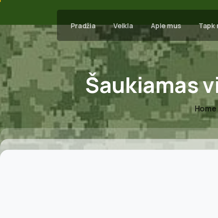
Pradžia
Veikla
Apie mus
Tapk 
Šaukiamas
v
Home