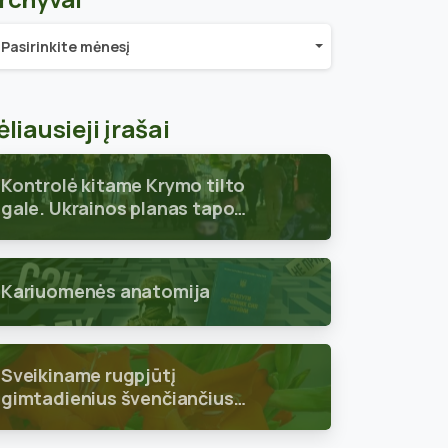
chyvai
Pasirinkite mėnesį
ėliausieji įrašai
Kontrolė kitame Krymo tilto
gale. Ukrainos planas tapo
aiškus
Kariuomenės anatomija
Sveikiname rugpjūtį
gimtadienius švenčiančius
skyriaus narius