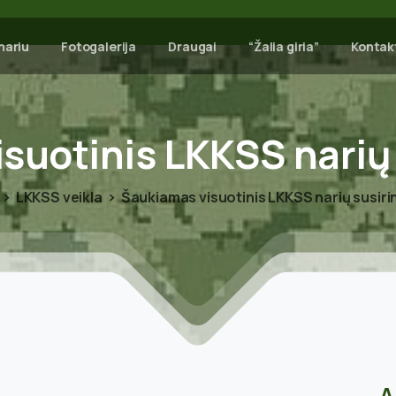
nariu
Fotogalerija
Draugai
“Žalia giria”
Kontak
isuotinis
LKKSS
narių
LKKSS veikla
Šaukiamas visuotinis LKKSS narių susir
A