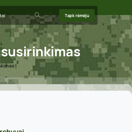
Tapk rėmėju
tai
Search
susirinkimas
inkimas
rchyvai