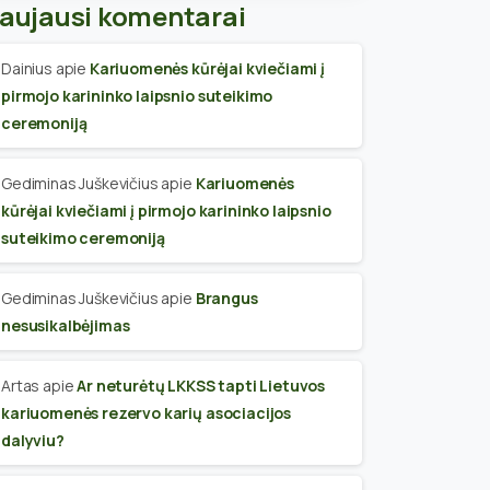
aujausi komentarai
Dainius
apie
Kariuomenės kūrėjai kviečiami į
pirmojo karininko laipsnio suteikimo
ceremoniją
Gediminas Juškevičius
apie
Kariuomenės
kūrėjai kviečiami į pirmojo karininko laipsnio
suteikimo ceremoniją
Gediminas Juškevičius
apie
Brangus
nesusikalbėjimas
Artas
apie
Ar neturėtų LKKSS tapti Lietuvos
kariuomenės rezervo karių asociacijos
dalyviu?