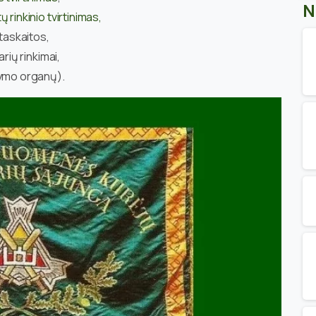
N
 rinkinio tvirtinimas,
ataskaitos,
rių rinkimai,
dymo organų).