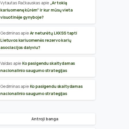
Vytautas Račkauskas
apie
„Ar tokią
kariuomenę kūrėm“ ir kur mūsų vieta
visuotinėje gynyboje?
Gediminas
apie
Ar neturėtų LKKSS tapti
Lietuvos kariuomenės rezervo karių
asociacijos dalyviu?
Valdas
apie
Ko pasigendu skaitydamas
nacionalinio saugumo strategijas
Gediminas
apie
Ko pasigendu skaitydamas
nacionalinio saugumo strategijas
Antroji banga