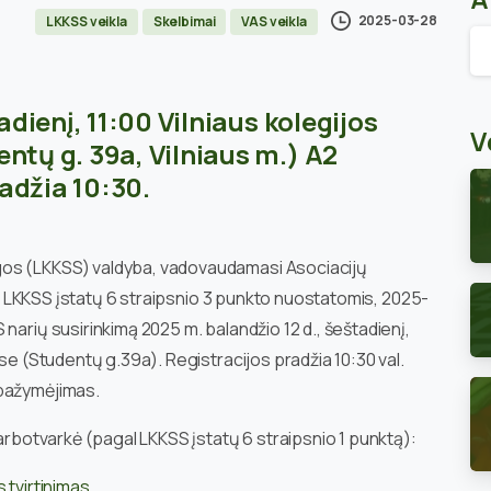
2025-03-28
LKKSS veikla
Skelbimai
VAS veikla
Ar
adienį, 11:00 Vilniaus kolegijos
V
ntų g. 39a, Vilniaus m.) A2
radžia 10:30.
gos (LKKSS) valdyba, vadovaudamasi Asociacijų
bei LKKSS įstatų 6 straipsnio 3 punkto nuostatomis, 2025-
narių susirinkimą 2025 m. balandžio 12 d., šeštadienį,
ose (Studentų g.39a). Registracijos pradžia 10:30 val.
 pažymėjimas.
darbotvarkė (pagal LKKSS įstatų 6 straipsnio 1 punktą):
 tvirtinimas
,