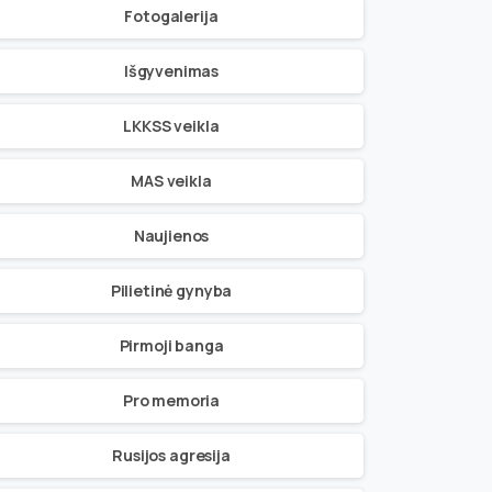
Fotogalerija
Išgyvenimas
LKKSS veikla
MAS veikla
Naujienos
Pilietinė gynyba
Pirmoji banga
Pro memoria
Rusijos agresija