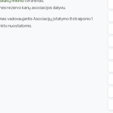
kaitų rinkinio
tvirtinimas,
s rezervo karių asociacijos dalyviu.
mas vadovaujantis Asociacijų įstatymo 8 straipsnio 1
punkto nuostatomis.