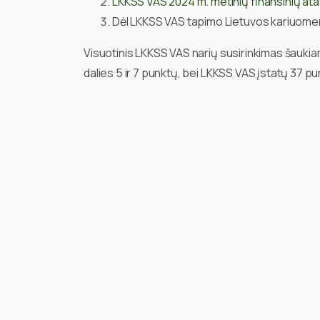
LKKSS VAS 2024 m. metinių finansinių atas
Dėl LKKSS VAS tapimo Lietuvos kariuomenė
Visuotinis LKKSS VAS narių susirinkimas šaukia
dalies 5 ir 7 punktų, bei LKKSS VAS įstatų 37 