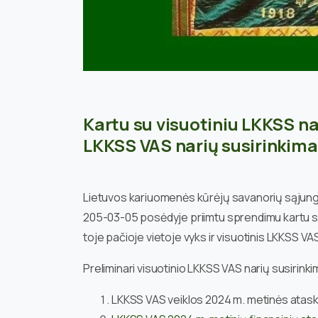
Kartu su visuotiniu LKKSS nar
LKKSS VAS narių susirinkim
Lietuvos kariuomenės kūrėjų savanorių sąjungo
205-03-05 posėdyje priimtu sprendimu kartu su 
toje pačioje vietoje vyks ir visuotinis LKKSS VA
Preliminari visuotinio LKKSS VAS narių susirin
LKKSS VAS veiklos 2024 m. metinės ataska