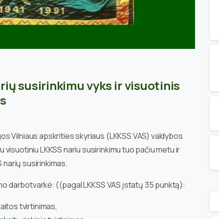
ių susirinkimu vyks ir visuotinis
as
s Vilniaus apskrities skyriaus (LKKSS VAS) valdybos
visuotiniu LKKSS nariu susirinkimu tuo pačiu metu ir
S narių susirinkimas.
kimo darbotvarkė: ((pagal LKKSS VAS įstatų 35 punktą):
itos tvirtinimas,