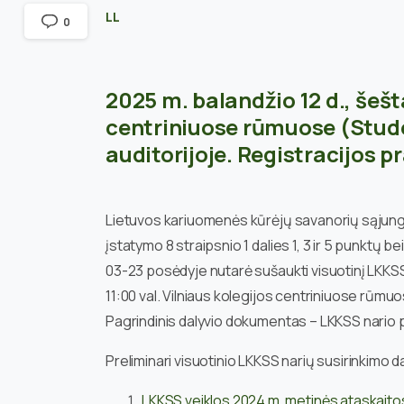
LL
0
2025 m. balandžio 12 d., šešt
centriniuose rūmuose (Stude
auditorijoje. Registracijos p
Lietuvos kariuomenės kūrėjų savanorių sąjun
įstatymo 8 straipsnio 1 dalies 1, 3 ir 5 punktų 
03-23 posėdyje nutarė sušaukti visuotinį LKKSS 
11:00 val. Vilniaus kolegijos centriniuose rūmu
Pagrindinis dalyvio dokumentas – LKKSS nario
Preliminari visuotinio LKKSS narių susirinkimo 
LKKSS veiklos 2024 m. metinės ataskaitos