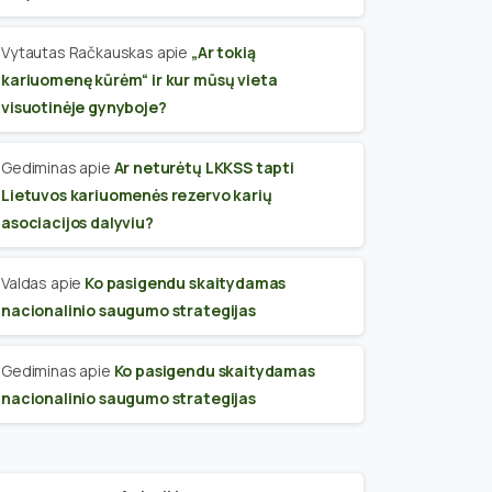
Vytautas Račkauskas
apie
„Ar tokią
kariuomenę kūrėm“ ir kur mūsų vieta
visuotinėje gynyboje?
Gediminas
apie
Ar neturėtų LKKSS tapti
Lietuvos kariuomenės rezervo karių
asociacijos dalyviu?
Valdas
apie
Ko pasigendu skaitydamas
nacionalinio saugumo strategijas
Gediminas
apie
Ko pasigendu skaitydamas
nacionalinio saugumo strategijas