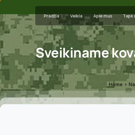
Pradžia
Veikla
Apie mus
Tapk 
Sveikiname
kov
Home
Na