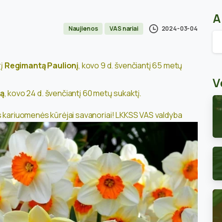
A
2024-03-04
Naujienos
VAS nariai
Ar
rį
Regimantą Paulionį
, kovo 9 d. švenčiantį 65 metų
V
ką
, kovo 24 d. švenčiantį 60 metų sukaktį.
s kariuomenės kūrėjai savanoriai!
LKKSS VAS valdyba