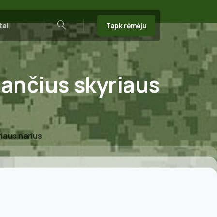
Tapk rėmėju
tai
Search
iančius
skyriaus
iaus narius