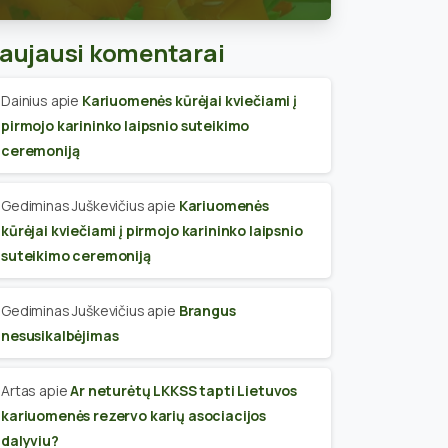
skyriaus narius
aujausi komentarai
Dainius
apie
Kariuomenės kūrėjai kviečiami į
pirmojo karininko laipsnio suteikimo
ceremoniją
Gediminas Juškevičius
apie
Kariuomenės
kūrėjai kviečiami į pirmojo karininko laipsnio
suteikimo ceremoniją
Gediminas Juškevičius
apie
Brangus
nesusikalbėjimas
Artas
apie
Ar neturėtų LKKSS tapti Lietuvos
kariuomenės rezervo karių asociacijos
dalyviu?