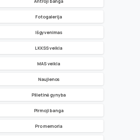
Antroji banga
Fotogalerija
Išgyvenimas
LKKSS veikla
MAS veikla
Naujienos
Pilietinė gynyba
Pirmoji banga
Pro memoria