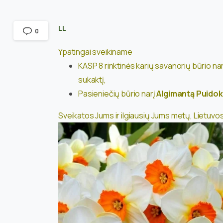
LL
0
Ypatingai sveikiname
KASP 8 rinktinės karių savanorių būrio na
sukaktį,
Pasieniečių būrio narį
Algimantą Puido
Sveikatos Jums ir ilgiausių Jums metų, Lietuvo