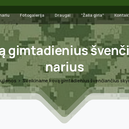
nariu
Fotogalerija
Draugai
“Žalia giria”
Kontak
ą
gimtadienius
švenč
narius
ujienos
Sveikiname kovą gimtadienius švenčiančius skyr