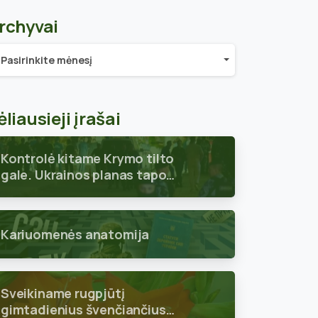
rchyvai
chyvai
Pasirinkite mėnesį
ėliausieji įrašai
Kontrolė kitame Krymo tilto
gale. Ukrainos planas tapo
aiškus
Kariuomenės anatomija
Sveikiname rugpjūtį
gimtadienius švenčiančius