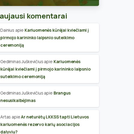
skyriaus narius
aujausi komentarai
Dainius
apie
Kariuomenės kūrėjai kviečiami į
pirmojo karininko laipsnio suteikimo
ceremoniją
Gediminas Juškevičius
apie
Kariuomenės
kūrėjai kviečiami į pirmojo karininko laipsnio
suteikimo ceremoniją
Gediminas Juškevičius
apie
Brangus
nesusikalbėjimas
Artas
apie
Ar neturėtų LKKSS tapti Lietuvos
kariuomenės rezervo karių asociacijos
dalyviu?