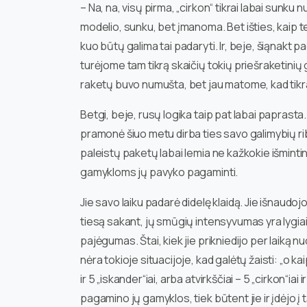
– Na, na, visų pirma, „cirkon“ tikrai labai sunku 
modelio, sunku, bet įmanoma. Bet išties, kaip te
kuo būtų galima tai padaryti. Ir, beje, šiąnakt p
turėjome tam tikrą skaičių tokių priešraketinių 
raketų buvo numušta, bet jau matome, kad tikra
Betgi, beje, rusų logika taip pat labai paprasta. 
pramonė šiuo metu dirba ties savo galimybių riba
paleistų paketų labai lemia ne kažkokie išmintingi
gamykloms jų pavyko pagaminti.
Jie savo laiku padarė didelę klaidą. Jie išnaudojo
tiesą sakant, jų smūgių intensyvumas yra lygi
pajėgumas. Štai, kiek jie prikniedijo per laiką nu
nėra tokioje situacijoje, kad galėtų žaisti: „o k
ir 5 „iskander“iai, arba atvirkščiai – 5 „cirkon“iai 
pagamino jų gamyklos, tiek būtent jie ir įdėjo į 