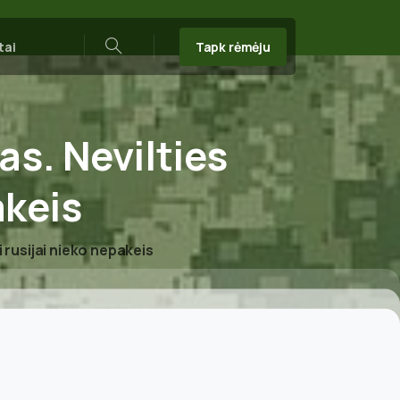
Tapk rėmėju
tai
Search
as.
Nevilties
keis
i rusijai nieko nepakeis