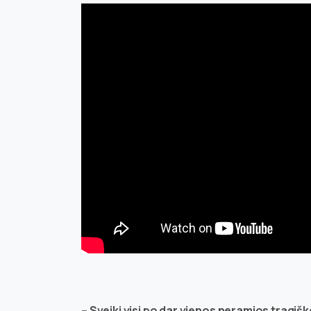
– Sveiki visi po dar vienos neramios tragi