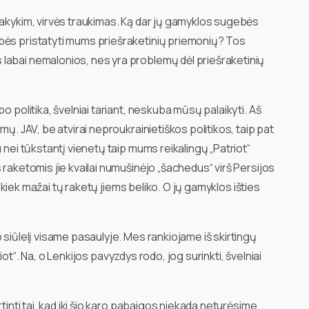
sakykim, virvės traukimas. Ką dar jų gamyklos sugebės
bės pristatyti mums priešraketinių priemonių? Tos
labai nemalonios, nes yra problemų dėl priešraketinių
o politika, švelniai tariant, neskuba mūsų palaikyti. Aš
mų. JAV, be atvirai neproukrainietiškos politikos, taip pat
 nei tūkstantį vienetų taip mums reikalingų „Patriot“
 raketomis jie kvailai numušinėjo „šachedus“ virš Persijos
i, kiek mažai tų raketų jiems beliko. O jų gamyklos išties
 siūlelį visame pasaulyje. Mes rankiojame iš skirtingų
triot“. Na, o Lenkijos pavyzdys rodo, jog surinkti, švelniai
rtinti tai, kad iki šio karo pabaigos niekada neturėsime