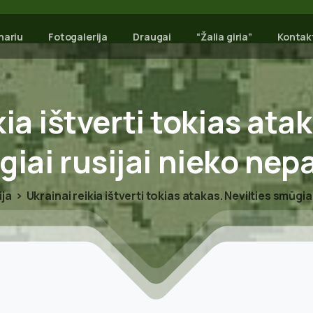
nariu
Fotogalerija
Draugai
“Žalia giria”
Kontak
kia
ištverti
tokias
atak
giai
rusijai
nieko
nepa
ija
Ukrainai reikia ištverti tokias atakas. Nevilties smūgia