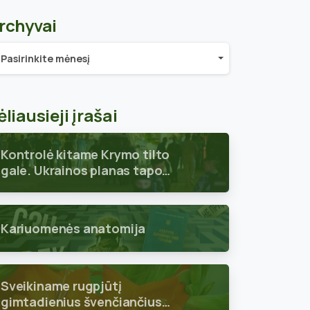
rchyvai
chyvai
Pasirinkite mėnesį
ėliausieji įrašai
Kontrolė kitame Krymo tilto
gale. Ukrainos planas tapo
aiškus
Kariuomenės anatomija
Sveikiname rugpjūtį
gimtadienius švenčiančius