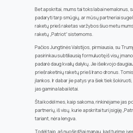
Bet apskritai, mums tai toks labai nemalonus, 
padaryti tarp smūgių, ar mūsų partneriai suge
raketų prieš raketas varžybos šiuo metu mums 
raketų „Patriot“ sistemoms.
Pačios Jungtinės Valstijos, pirmiausia, su Trump
pasirinkau subtiliausią formuluotę iš visų įmano
padarė daug kvailų dalykų. Jie išeikvojo daugiau
priešraketinių raketų prieš Irano dronus. Tomis
įlankos. Ir dabar jie patys yra šiek tiek šokiruot
jas gamina labai lėtai.
Štai kodėl mes, kaip sakoma, rinkinėjame jas po
partnerių, iš visų, kurie apskritai turi įsigiję „Pa
tariant, nėra lengva.
Todėl taip, aš nuoširdžiai manau, kad turime įve