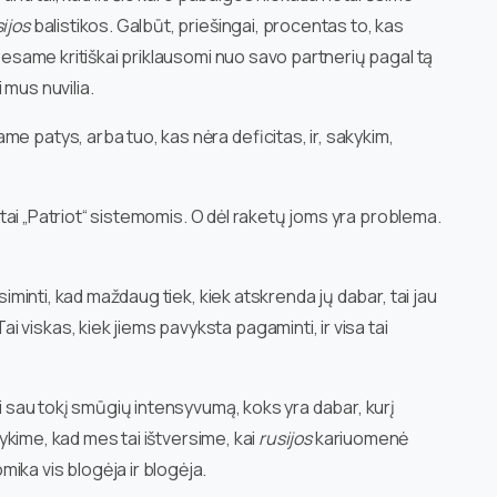
ijos
balistikos. Galbūt, priešingai, procentas to, kas
s esame kritiškai priklausomi nuo savo partnerių pagal tą
 mus nuvilia.
e patys, arba tuo, kas nėra deficitas, ir, sakykim,
tiktai „Patriot“ sistemomis. O dėl raketų joms yra problema.
isiminti, kad maždaug tiek, kiek atskrenda jų dabar, tai jau
viskas, kiek jiems pavyksta pagaminti, ir visa tai
ti sau tokį smūgių intensyvumą, koks yra dabar, kurį
akykime, kad mes tai ištversime, kai
rusijos
kariuomenė
ika vis blogėja ir blogėja.