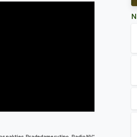
N
škos nakties. Pradedame rytinę „Radio NV“