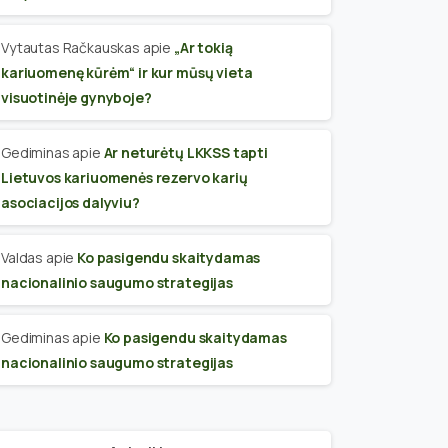
Vytautas Račkauskas
apie
„Ar tokią
kariuomenę kūrėm“ ir kur mūsų vieta
visuotinėje gynyboje?
Gediminas
apie
Ar neturėtų LKKSS tapti
Lietuvos kariuomenės rezervo karių
asociacijos dalyviu?
Valdas
apie
Ko pasigendu skaitydamas
nacionalinio saugumo strategijas
Gediminas
apie
Ko pasigendu skaitydamas
nacionalinio saugumo strategijas