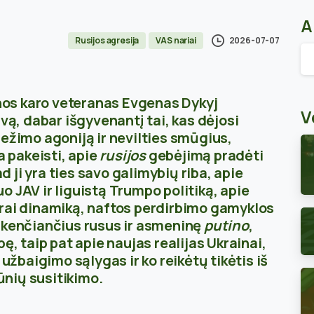
A
2026-07-07
Rusijos agresija
VAS nariai
Ar
nos karo veteranas Evgenas Dykyj
V
ivą, dabar išgyvenantį tai, kas dėjosi
ežimo agoniją ir nevilties smūgius,
a pakeisti, apie
rusijos
gebėjimą pradėti
ad ji yra ties savo galimybių riba, apie
 JAV ir liguistą Trumpo politiką, apie
rai dinamiką, naftos perdirbimo gamyklos
 kenčiančius rusus ir asmeninę
putino
,
ę, taip pat apie naujas realijas Ukrainai,
 užbaigimo sąlygas ir ko reikėtų tikėtis iš
nių susitikimo.