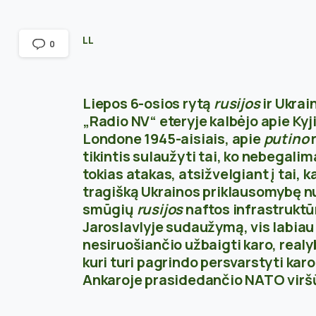
LL
0
Liepos 6-osios rytą
rusijos
ir Ukrai
„Radio NV“ eteryje kalbėjo apie Kyj
Londone 1945-aisiais, apie
putino
r
tikintis sulaužyti tai, ko nebegalim
tokias atakas, atsižvelgiant į tai, k
tragišką Ukrainos priklausomybę nuo
smūgių
rusijos
naftos infrastruktū
Jaroslavlyje sudaužymą, vis labiau
nesiruošiančio užbaigti karo, realyb
kuri turi pagrindo persvarstyti karo
Ankaroje prasidedančio NATO viršū