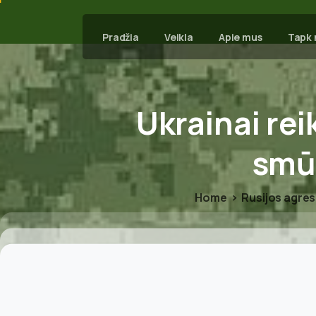
Pradžia
Veikla
Apie mus
Tapk 
Ukrainai
rei
smū
Home
Rusijos agres