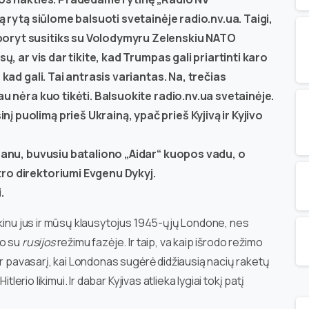
ą rytą siūlome balsuoti svetainėje radio.nv.ua. Taigi,
poryt susitiks su Volodymyru Zelenskiu NATO
ų, ar vis dar tikite, kad Trumpas gali priartinti karo
 kad gali. Tai antrasis variantas. Na, trečias
au nėra kuo tikėti. Balsuokite radio.nv.ua svetainėje.
 puolimą prieš Ukrainą, ypač prieš Kyjivą ir Kyjivo
ranu, buvusiu bataliono „Aidar“ kuopos vadu, o
ro direktoriumi Evgenu Dykyj.
.
ikinu jus ir mūsų klausytojus 1945-ųjų Londone, nes
ro su
rusijos
režimu fazėje. Ir taip, va kaip išrodo režimo
ir pavasarį, kai Londonas sugėrė didžiausią nacių raketų
lerio likimui. Ir dabar Kyjivas atlieka lygiai tokį patį