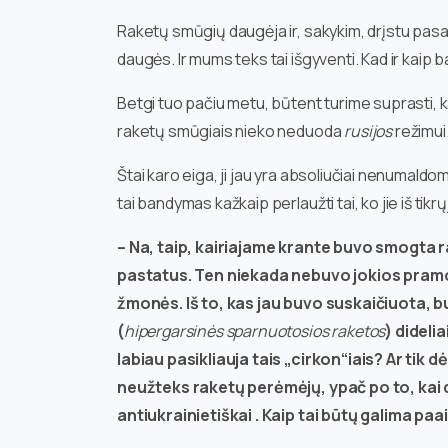
Raketų smūgių daugėja ir, sakykim, drįstu pasak
daugės. Ir mums teks tai išgyventi. Kad ir kaip b
Betgi tuo pačiu metu, būtent turime suprasti, ka
raketų smūgiais nieko neduoda
rusijos
režimui
Štai karo eiga, ji jau yra absoliučiai nenumaldom
tai bandymas kažkaip perlaužti tai, ko jie iš ti
– Na, taip, kairiajame krante buvo smogta 
pastatus. Ten niekada nebuvo jokios pramon
žmonės. Iš to, kas jau buvo suskaičiuota, buv
(
hipergarsinės sparnuotosios raketos
) didelia
labiau pasikliauja tais „cirkon“iais? Ar tik dėl
neužteks raketų perėmėjų, ypač po to, kai d
antiukrainietiškai . Kaip tai būtų galima paai