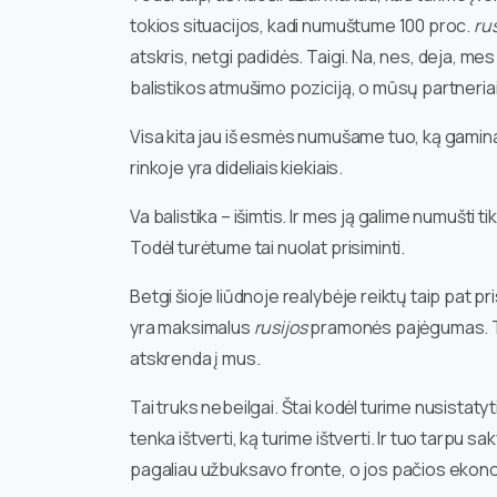
tokios situacijos, kadi numuštume 100 proc.
rus
atskris, netgi padidės. Taigi. Na, nes, deja, me
balistikos atmušimo poziciją, o mūsų partneriai
Visa kita jau iš esmės numušame tuo, ką gaminam
rinkoje yra dideliais kiekiais.
Va balistika – išimtis. Ir mes ją galime numušti 
Todėl turėtume tai nuolat prisiminti.
Betgi šioje liūdnoje realybėje reiktų taip pat pr
yra maksimalus
rusijos
pramonės pajėgumas. Tai 
atskrenda į mus.
Tai truks nebeilgai. Štai kodėl turime nusistaty
tenka ištverti, ką turime ištverti. Ir tuo tarpu s
pagaliau užbuksavo fronte, o jos pačios ekonom