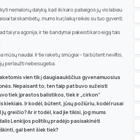
yti nemalonų dalyką, kad iki karo pabaigos jų vis labiau
aisiai tai skambėtų, mums kurį laiką reikės su tuo gyventi.
d tai yra agonija, ir tie bandymai pakeisti karo eigą tais
.
a mūsų naudai. Ir tie raketų smūgiai – tai būtent neviltis,
krųjų perlaužti nebesugeba.
raketomis vien tik į daugiaaukščius gyvenamuosius
ės. Nepaisant to, ten taip pat buvo sužeisti
o tiek įprastos balistikos, tiek ir „cirkon“
is kiekiais. Ir kodėl, būtent, jūsų požiūriu, kodėl rusai
 jų greičio? Ar ir todėl, kad jie tikisi, jog mums
alis Lenkijos politikų pradėjo pasisakinėti
škinti, gal bent šiek tiek?