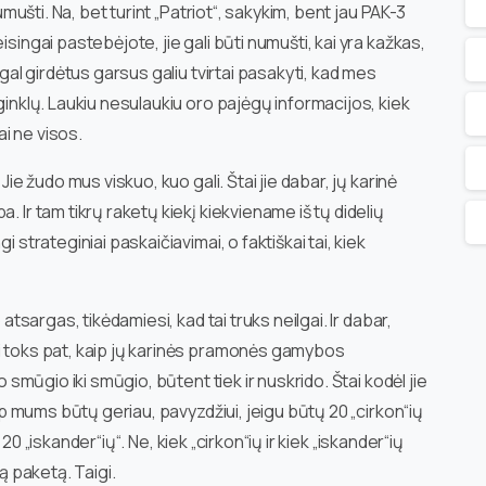
numušti. Na, bet turint „Patriot“, sakykim, bent jau PAK-3
isingai pastebėjote, jie gali būti numušti, kai yra kažkas,
agal girdėtus garsus galiu tvirtai pasakyti, kad mes
ginklų. Laukiu nesulaukiu oro pajėgų informacijos, kiek
i ne visos.
Jie žudo mus viskuo, kuo gali. Štai jie dabar, jų karinė
. Ir tam tikrų raketų kiekį kiekviename iš tų didelių
 strateginiai paskaičiavimai, o faktiškai tai, kiek
 atsargas, tikėdamiesi, kad tai truks neilgai. Ir dabar,
ai toks pat, kaip jų karinės pramonės gamybos
o smūgio iki smūgio, būtent tiek ir nuskrido. Štai kodėl jie
aip mums būtų geriau, pavyzdžiui, jeigu būtų 20 „cirkon“ių
ir 20 „iskander“ių“. Ne, kiek „cirkon“ių ir kiek „iskander“ių
tą paketą. Taigi.