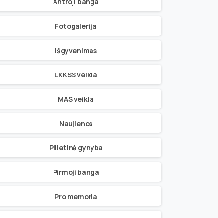
Antroji banga
Fotogalerija
Išgyvenimas
LKKSS veikla
MAS veikla
Naujienos
Pilietinė gynyba
Pirmoji banga
Pro memoria