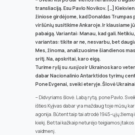
transliaciją. Esu Pavlo Novikov. […] Kiekvien
žiniose girdėjome, kad Donaldas Trumpas 
viršūnių susitikime Ankaroje. Ir klausiame jūs
pabaigą. Variantai: Manau, kad gali. Netikiu,
variantas: tikite ar ne, nesvarbu, bet daugi
Mes, žinoma, analizuosime šiandienos masinį
sritį. Na, apskritai, karo eigą.
Turime ryšį su
rusijos
ir Ukrainos karo vete
dabar Nacionalinio Antarktidos tyrimų cent
Pone Evgenai, sveiki eteryje. Šlovė Ukrainai
– Didvyriams šlovė. Labą rytą, pone Pavlo. Sve
išties Kyjivas dabar yra maždaug toje mūsų ka
agonija. Būtent taip tai atrodė 1945-ųjų žiemą 
kiekį. Bet tai kažkaip neturėjo teigiamos įtakos Hit
vaidmenį.