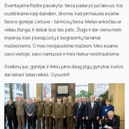
Šventajame Rašte pasakyta: tiesa padarys jus laisvus. Kai
susitinkame kaip šiandien, žinome, kad pirmiausia esame
tiesos gynėjai. Lietuva – tai mūsų tiesa. Melas anksčiau ar
vėliau žlunga. Ir dabar bus tas pats. Žlugs ir dar viena melo
imperija, kiek ji besipūstų ir begrasintų tariamai
mažesniems. O mes nesijauskime mažesni. Mes esame
savo vietoje, savo namuose ir mes niekur nesitrauksime.
Sveikinu jus, gynėjai, ir linkiu jums daug jėgų gynybai, kurios
dar labai ir labai reikės. Gyvuokit!