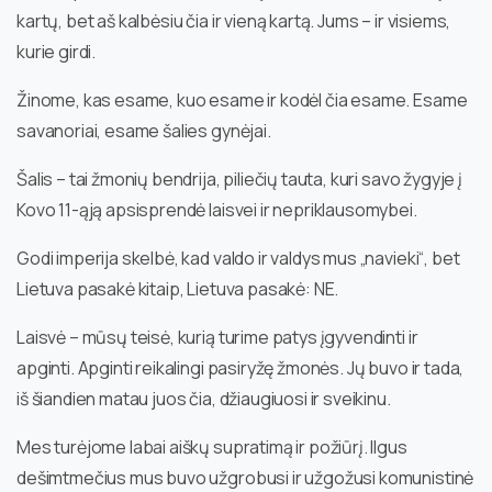
kartų, bet aš kalbėsiu čia ir vieną kartą. Jums – ir visiems,
kurie girdi.
Žinome, kas esame, kuo esame ir kodėl čia esame. Esame
savanoriai, esame šalies gynėjai.
Šalis – tai žmonių bendrija, piliečių tauta, kuri savo žygyje į
Kovo 11-ąją apsisprendė laisvei ir nepriklausomybei.
Godi imperija skelbė, kad valdo ir valdys mus „navieki“, bet
Lietuva pasakė kitaip, Lietuva pasakė: NE.
Laisvė – mūsų teisė, kurią turime patys įgyvendinti ir
apginti. Apginti reikalingi pasiryžę žmonės. Jų buvo ir tada,
iš šiandien matau juos čia, džiaugiuosi ir sveikinu.
Mes turėjome labai aiškų supratimą ir požiūrį. Ilgus
dešimtmečius mus buvo užgrobusi ir užgožusi komunistinė