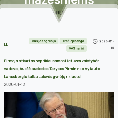
Home
Rusijos agresija
Žlugs ir dar viena melo imperija, kiek ji besipūstų ir
begrasintų tariamai mažesniems
Rusijos agresija
Trečioji banga
2026-01-
LL
15
VAS nariai
Pirmojo atkurtos nepriklausomos Lietuvos valstybės
vadovo, Aukščiausiosios Tarybos Pirmininko Vytauto
Landsbergio kalba Laisvės gynėjų rikiuotei
2026-01-12