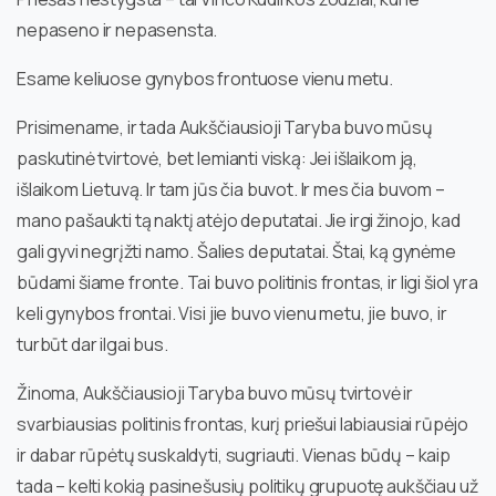
nepaseno ir nepasensta.
Esame keliuose gynybos frontuose vienu metu.
Prisimename, ir tada Aukščiausioji Taryba buvo mūsų
paskutinė tvirtovė, bet lemianti viską: Jei išlaikom ją,
išlaikom Lietuvą. Ir tam jūs čia buvot. Ir mes čia buvom –
mano pašaukti tą naktį atėjo deputatai. Jie irgi žinojo, kad
gali gyvi negrįžti namo. Šalies deputatai. Štai, ką gynėme
būdami šiame fronte. Tai buvo politinis frontas, ir ligi šiol yra
keli gynybos frontai. Visi jie buvo vienu metu, jie buvo, ir
turbūt dar ilgai bus.
Žinoma, Aukščiausioji Taryba buvo mūsų tvirtovė ir
svarbiausias politinis frontas, kurį priešui labiausiai rūpėjo
ir dabar rūpėtų suskaldyti, sugriauti. Vienas būdų – kaip
tada – kelti kokią pasinešusių politikų grupuotę aukščiau už