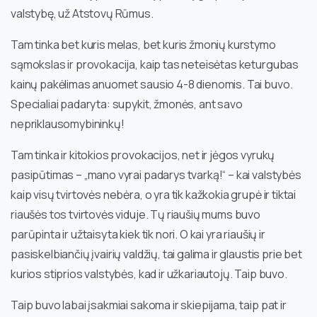
valstybę, už Atstovų Rūmus.
Tam tinka bet kuris melas, bet kuris žmonių kurstymo
sąmokslas ir provokacija, kaip tas neteisėtas keturgubas
kainų pakėlimas anuomet sausio 4-8 dienomis. Tai buvo.
Specialiai padaryta: supykit, žmonės, ant savo
nepriklausomybininkų!
Tam tinka ir kitokios provokacijos, net ir jėgos vyrukų
pasipūtimas – „mano vyrai padarys tvarką!“ – kai valstybės
kaip visų tvirtovės nebėra, o yra tik kažkokia grupė ir tiktai
riaušės tos tvirtovės viduje. Tų riaušių mums buvo
parūpinta ir užtaisyta kiek tik nori. O kai yra riaušių ir
pasiskelbiančių įvairių valdžių, tai galima ir glaustis prie bet
kurios stiprios valstybės, kad ir užkariautojų. Taip buvo.
Taip buvo labai įsakmiai sakoma ir skiepijama, taip pat ir