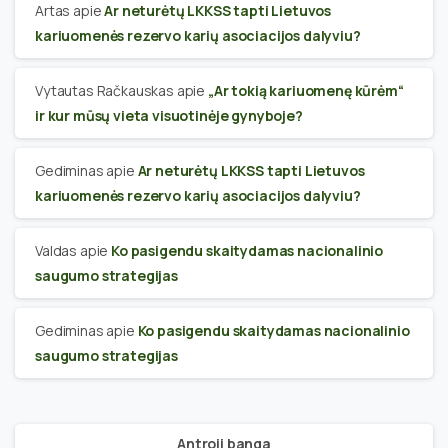
Artas
apie
Ar neturėtų LKKSS tapti Lietuvos
kariuomenės rezervo karių asociacijos dalyviu?
Vytautas Račkauskas
apie
„Ar tokią kariuomenę kūrėm“
ir kur mūsų vieta visuotinėje gynyboje?
Gediminas
apie
Ar neturėtų LKKSS tapti Lietuvos
kariuomenės rezervo karių asociacijos dalyviu?
Valdas
apie
Ko pasigendu skaitydamas nacionalinio
saugumo strategijas
Gediminas
apie
Ko pasigendu skaitydamas nacionalinio
saugumo strategijas
Antroji banga