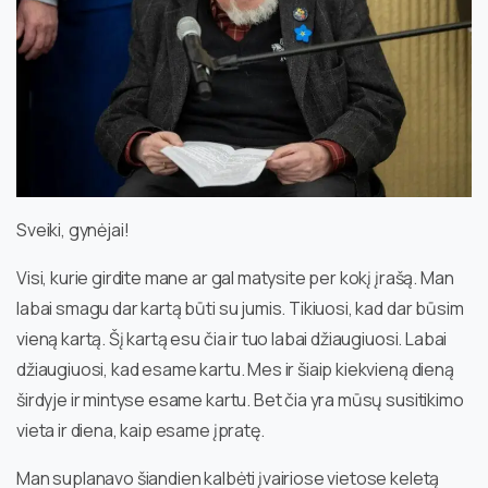
Sveiki, gynėjai!
Visi, kurie girdite mane ar gal matysite per kokį įrašą. Man
labai smagu dar kartą būti su jumis. Tikiuosi, kad dar būsim
vieną kartą. Šį kartą esu čia ir tuo labai džiaugiuosi. Labai
džiaugiuosi, kad esame kartu. Mes ir šiaip kiekvieną dieną
širdyje ir mintyse esame kartu. Bet čia yra mūsų susitikimo
vieta ir diena, kaip esame įpratę.
Man suplanavo šiandien kalbėti įvairiose vietose keletą