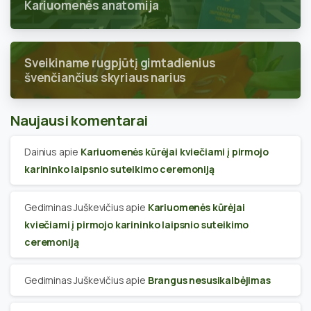
Kariuomenės anatomija
Sveikiname rugpjūtį gimtadienius
švenčiančius skyriaus narius
Naujausi komentarai
Dainius
apie
Kariuomenės kūrėjai kviečiami į pirmojo
karininko laipsnio suteikimo ceremoniją
Gediminas Juškevičius
apie
Kariuomenės kūrėjai
kviečiami į pirmojo karininko laipsnio suteikimo
ceremoniją
Gediminas Juškevičius
apie
Brangus nesusikalbėjimas