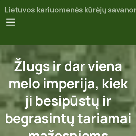
Lietuvos kariuomenės kūrėjų savanor
Žlugs
ir
dar
viena
melo
imperija,
kiek
ji
besipūstų
ir
begrasintų
tariamai
mažesniems