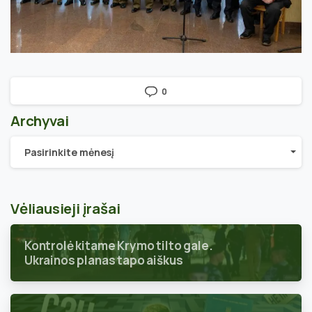
0
Archyvai
Archyvai
Pasirinkite mėnesį
Vėliausieji įrašai
Kontrolė kitame Krymo tilto gale.
Ukrainos planas tapo aiškus