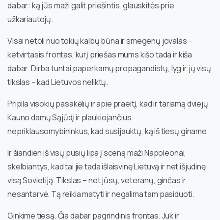
dabar: ką jūs maži galit priešintis, glauskitės prie
užkariautojų.
Visai netoli nuo tokių kalbų būna ir smegenų jovalas –
ketvirtasis frontas, kurį priešas mums kišo tada ir kiša
dabar. Dirba tuntai paperkamų propagandistų, lyg ir jų visų
tikslas – kad Lietuvos neliktų.
Pripila visokių pasakėlių ir apie praeitį, kad ir tariamą dviejų
Kauno damų Sąjūdį ir plaukiojančius
nepriklausomybininkus, kad susijauktų, ką iš tiesų giname.
Ir šiandien iš visų pusių lipa į sceną maži Napoleonai,
skelbiantys, kad tai jie tada išlaisvinę Lietuvą ir net išjudinę
visą Sovietiją. Tikslas – net jūsų, veteranų, ginčas ir
nesantarvė. Tą reikia matyti ir negalima tam pasiduoti.
Ginkime tiesą. Čia dabar pagrindinis frontas. Juk ir