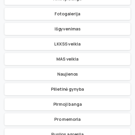
Fotogalerija
Išgyvenimas
LKKSS veikla
MAS veikla
Naujienos
Pilietinė gynyba
Pirmoji banga
Pro memoria
Rusijos agresija