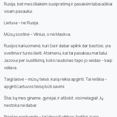
Rusija, bet mes išlaikėm susipratimą ir pasakėm labai aiškiai
visam pasauliui:
Lietuva – ne Rusija.
Mūsų sostinė – Vilnius, o ne Maskva.
Rusijos kariuomenė, kuri čia ir dabar aplink dar bastosi, yra
svetima ir turės išeiti. Atsimenu, kai tai pasakiau maršalui
Jazovui per susitikimą, koks raudonas tapo jo veidas – kaip
vėliava.
Taigi laisvė – mūsų teisė, kurią reikia apginti. Tai reiškia –
apginti Lietuvos teisę būti savimi.
Štai, ką mes giname, gynėjai, ir atšokit, visi melagiai! Jų
nestoka nė dabar.
Priešas nestygsta – tai Vinco Kudirkos žodžiai, kurie