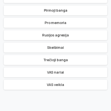
Pirmoji banga
Pro memoria
Rusijos agresija
Skelbimai
Trečioji banga
VAS nariai
VAS veikla