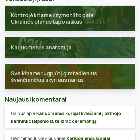
Kontrolė kitame Krymo tilto gale.
Ukrainos planas tapo aiškus
Kariuomenės anatomija
Sveikiname rugpjūtį gimtadienius
švenčiančius skyriaus narius
Naujausi komentarai
Dainius
apie
Kariuomenės kūrėjai kviečiami į pirmojo
karininko laipsnio suteikimo ceremoniją
Gediminas Juškevičius
apie
Kariuomenės kūrėjai