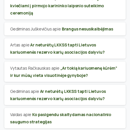
kviečiami į pirmojo karininko laipsnio suteikimo
ceremoniją
Gediminas Juškevičius
apie
Brangus nesusikalbėjimas
Artas
apie
Ar neturėtų LKKSS tapti Lietuvos
kariuomenės rezervo karių asociacijos dalyviu?
Vytautas Račkauskas
apie
„Ar tokią kariuomenę kūrėm“
ir kur mūsų vieta visuotinėje gynyboje?
Gediminas
apie
Ar neturėtų LKKSS tapti Lietuvos
kariuomenės rezervo karių asociacijos dalyviu?
Valdas
apie
Ko pasigendu skaitydamas nacionalinio
saugumo strategijas