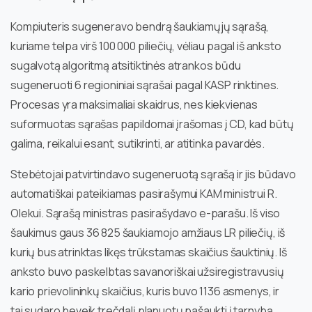
Kompiuteris sugeneravo bendrą šaukiamųjų sąrašą,
kuriame telpa virš 100 000 piliečių, vėliau pagal iš anksto
sugalvotą algoritmą atsitiktinės atrankos būdu
sugeneruoti 6 regioniniai sąrašai pagal KASP rinktines.
Procesas yra maksimaliai skaidrus, nes kiekvienas
suformuotas sąrašas papildomai įrašomas į CD, kad būtų
galima, reikalui esant, sutikrinti, ar atitinka pavardės.
Stebėtojai patvirtindavo sugeneruotą sąrašą ir jis būdavo
automatiškai pateikiamas pasirašymui KAM ministrui R.
Olekui. Sąrašą ministras pasirašydavo e-parašu. Iš viso
šaukimus gaus 36 825 šaukiamojo amžiaus LR piliečių, iš
kurių bus atrinktas likęs trūkstamas skaičius šauktinių. Iš
anksto buvo paskelbtas savanoriškai užsiregistravusių
kario prievolininkų skaičius, kuris buvo 1136 asmenys, ir
tai sudaro beveik trečdalį planuotų pašaukti į tarnybą