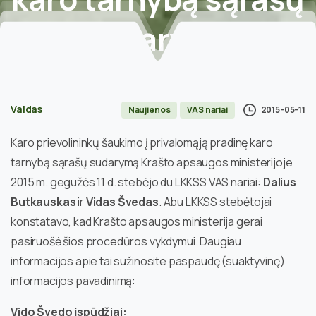
sudarymą
Home
Naujienos
Vilniaus skyriaus atstovai stebėjo šaukimo į
Valdas
2015-05-11
Naujienos
VAS nariai
privalomąją pradinę karo tarnybą sąrašų sudarymą
Karo prievolininkų šaukimo į privalomąją pradinę karo
tarnybą sąrašų sudarymą Krašto apsaugos ministerijoje
2015 m. gegužės 11 d. stebėjo du LKKSS VAS nariai:
Dalius
Butkauskas
ir
Vidas Švedas
. Abu LKKSS stebėtojai
konstatavo, kad Krašto apsaugos ministerija gerai
pasiruošė šios procedūros vykdymui. Daugiau
informacijos apie tai sužinosite paspaudę (suaktyvinę)
informacijos pavadinimą:
Vido Švedo įspūdžiai: