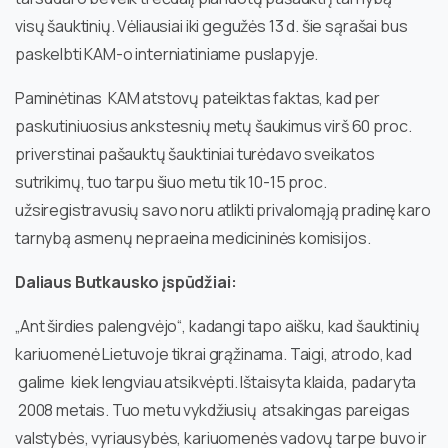
visų šauktinių. Vėliausiai iki gegužės 13 d. šie sąrašai bus
paskelbti KAM-o interniatiniame puslapyje.
Paminėtinas KAM atstovų pateiktas faktas, kad per
paskutiniuosius ankstesnių metų šaukimus virš 60 proc.
priverstinai pašauktų šauktiniai turėdavo sveikatos
sutrikimų, tuo tarpu šiuo metu tik 10-15 proc.
užsiregistravusių savo noru atlikti privalomąją pradinę karo
tarnybą asmenų nepraeina medicininės komisijos.
Daliaus Butkausko įspūdžiai:
„Ant širdies palengvėjo“, kadangi tapo aišku, kad šauktinių
kariuomenė Lietuvoje tikrai grąžinama. Taigi, atrodo, kad
galime kiek lengviau atsikvėpti. Ištaisyta klaida, padaryta
2008 metais. Tuo metu vykdžiusių atsakingas pareigas
valstybės, vyriausybės, kariuomenės vadovų tarpe buvo ir