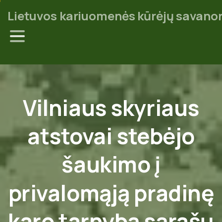
Lietuvos kariuomenės kūrėjų savanor
Vilniaus
skyriaus
atstovai
stebėjo
šaukimo
į
privalomąją
pradinę
karo
tarnybą
sąrašų