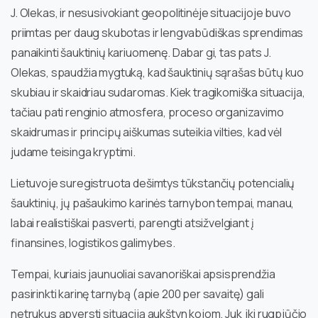
J. Olekas, ir nesusivokiant geopolitinėje situacijoje buvo
priimtas per daug skubotas ir lengvabūdiškas sprendimas
panaikinti šauktinių kariuomenę. Dabar gi, tas pats J.
Olekas, spaudžia mygtuką, kad šauktinių sąrašas būtų kuo
skubiau ir skaidriau sudaromas. Kiek tragikomiška situacija,
tačiau pati renginio atmosfera, proceso organizavimo
skaidrumas ir principų aiškumas suteikia vilties, kad vėl
judame teisinga kryptimi.
Lietuvoje suregistruota dešimtys tūkstančių potencialių
šauktinių, jų pašaukimo karinės tarnybon tempai, manau,
labai realistiškai pasverti, parengti atsižvelgiant į
finansines, logistikos galimybes.
Tempai, kuriais jaunuoliai savanoriškai apsisprendžia
pasirinkti karinę tarnybą (apie 200 per savaitę) gali
netrukus apversti situaciją aukštyn kojom. Juk iki rugpjūčio