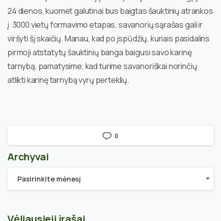
24 dienos, kuomet galutinai bus baigtas šauktinių atrankos
į 3000 vietų formavimo etapas, savanorių sąrašas gali ir
viršyti šį skaičių. Manau, kad po įspūdžių, kuriais pasidalins
pirmoji atstatytų šauktinių banga baigusi savo karinę
tarnybą, pamatysime, kad turime savanoriškai norinčių
atlikti karinę tarnybą vyrų perteklių.
0
Archyvai
Archyvai
Pasirinkite mėnesį
Vėliausieji įrašai