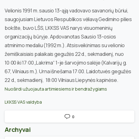
Velionis 1991 m. sausio 13-ąją vadovavo savanorių būriui,
saugojusiam Lietuvos Respublikos vėliavą Gedimino pilies
bokšte, buvo LŠS, LKKSS VAS narys visuomeninių
organizacijų būryje. Apdovanotas Sausio 13-osios
atminimo medaliu (1992 m.). Atsisveikinimas su velionio
žemiškaisiais palaikais gegužės 22 d., sekmadienį, nuo
10:00 iki 17:00 „Lakrima“ 1-je šarvojimo salėje (Kalvarijų g.
67, Vilniaus m.). Urna išnešama 17:00. Laidotuvės gegužės
22 d., sekmadienį, 18:00 Vilniaus Liepynės kapinėse.
Nuoširdi užuojauta artimiesiems ir bendražygiams
LKKSS VAS valdyba
0
Archyvai