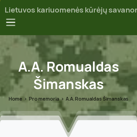
Lietuvos kariuomenės kūrėjų savanor
A.A.
Romualdas
Šimanskas
Home
Pro memoria
A.A. Romualdas Šimanskas