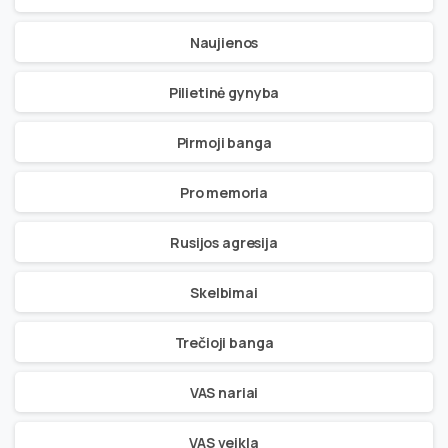
Naujienos
Pilietinė gynyba
Pirmoji banga
Pro memoria
Rusijos agresija
Skelbimai
Trečioji banga
VAS nariai
VAS veikla