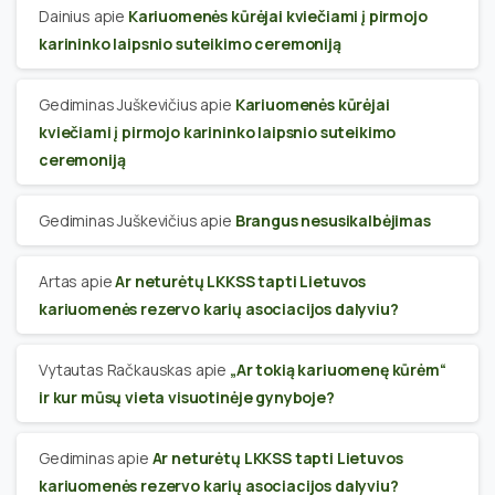
Dainius
apie
Kariuomenės kūrėjai kviečiami į pirmojo
karininko laipsnio suteikimo ceremoniją
Gediminas Juškevičius
apie
Kariuomenės kūrėjai
kviečiami į pirmojo karininko laipsnio suteikimo
ceremoniją
Gediminas Juškevičius
apie
Brangus nesusikalbėjimas
Artas
apie
Ar neturėtų LKKSS tapti Lietuvos
kariuomenės rezervo karių asociacijos dalyviu?
Vytautas Račkauskas
apie
„Ar tokią kariuomenę kūrėm“
ir kur mūsų vieta visuotinėje gynyboje?
Gediminas
apie
Ar neturėtų LKKSS tapti Lietuvos
kariuomenės rezervo karių asociacijos dalyviu?