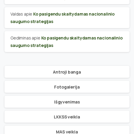
Valdas
apie
Ko pasigendu skaitydamas nacionalinio
saugumo strategijas
Gediminas
apie
Ko pasigendu skaitydamas nacionalinio
saugumo strategijas
Antroji banga
Fotogalerija
Išgyvenimas
LKKSS veikla
MAS veikla