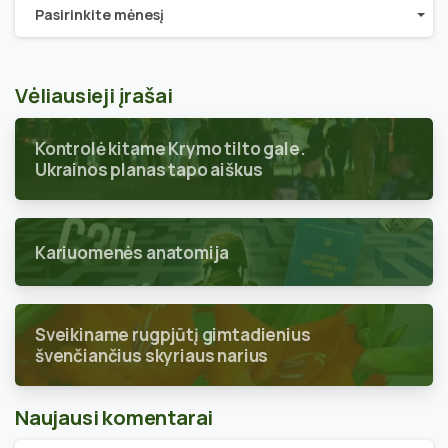
Archyvai
Pasirinkite mėnesį
Vėliausieji įrašai
Kontrolė kitame Krymo tilto gale.
Ukrainos planas tapo aiškus
Kariuomenės anatomija
Sveikiname rugpjūtį gimtadienius
švenčiančius skyriaus narius
Naujausi komentarai