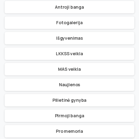
Antroji banga
Fotogalerija
Išgyvenimas
LKKSS veikla
MAS veikla
Naujienos
Pilietinė gynyba
Pirmoji banga
Pro memoria