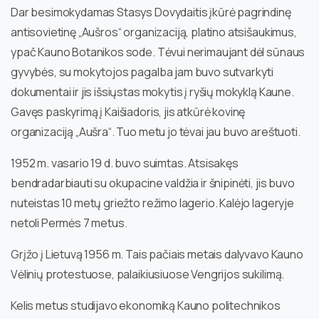
Dar besimokydamas Stasys Dovydaitis įkūrė pagrindinę
antisovietinę „Aušros“ organizaciją, platino atsišaukimus,
ypač Kauno Botanikos sode. Tėvui nerimaujant dėl sūnaus
gyvybės, su mokytojos pagalba jam buvo sutvarkyti
dokumentai ir jis išsiųstas mokytis į ryšių mokyklą Kaune.
Gavęs paskyrimą į Kaišiadoris, jis atkūrė kovinę
organizaciją „Aušra“. Tuo metu jo tėvai jau buvo areštuoti.
1952 m. vasario 19 d. buvo suimtas. Atsisakęs
bendradarbiauti su okupacine valdžia ir šnipinėti, jis buvo
nuteistas 10 metų griežto režimo lagerio. Kalėjo lageryje
netoli Permės 7 metus.
Grįžo į Lietuvą 1956 m. Tais pačiais metais dalyvavo Kauno
Vėlinių protestuose, palaikiusiuose Vengrijos sukilimą.
Kelis metus studijavo ekonomiką Kauno politechnikos