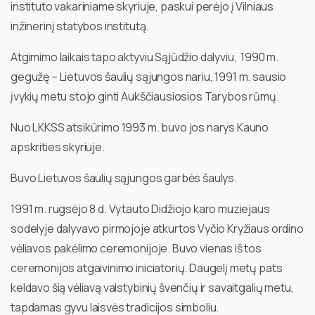
instituto vakariniame skyriuje, paskui perėjo į Vilniaus
inžinerinį statybos institutą.
Atgimimo laikais tapo aktyviu Sąjūdžio dalyviu, 1990 m.
gegužę – Lietuvos šaulių sąjungos nariu, 1991 m. sausio
įvykių metu stojo ginti Aukščiausiosios Tarybos rūmų.
Nuo LKKSS atsikūrimo 1993 m. buvo jos narys Kauno
apskrities skyriuje.
Buvo Lietuvos šaulių sąjungos garbės šaulys.
1991 m. rugsėjo 8 d. Vytauto Didžiojo karo muziejaus
sodelyje dalyvavo pirmojoje atkurtos Vyčio Kryžiaus ordino
vėliavos pakėlimo ceremonijoje. Buvo vienas iš tos
ceremonijos atgaivinimo iniciatorių. Daugelį metų pats
keldavo šią vėliavą valstybinių švenčių ir savaitgalių metu,
tapdamas gyvu laisvės tradicijos simboliu.