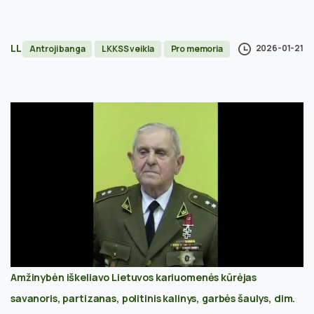
LL
2026-01-21
Antroji banga
LKKSS veikla
Pro memoria
Amžinybėn iškeliavo Lietuvos kariuomenės kūrėjas
savanoris, partizanas, politinis kalinys, garbės šaulys, dim.