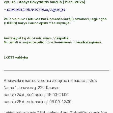
vyr. ltn. Stasys Dovydaitis-Vaidila (1933–2026)
–
praneša Lietuvos šaulių sąjunga
Velionis buvo Lietuvos kariuomenės kūrėjų savanorių sąjungos
(LKKSS) narys Kauno apskrities skyriuje.
Amžinąjį atilsį duok mirusiam, Viešpatie.
Nuoširdi užuojauta velionio artimiesiems ir bendražygiams.
LKKSS valdyba
Atsisveikinimas su velioniu laidojimo namuose „Tylos
Namai“, Jonavos g. 220, Kaunas
sausio 24 d., šeštadienį, 15:00–21:00
sausio 25 d.. sekmadienį, 09:00–12:00
Laidotuvės sausio 25 d., sekmadienį, Petrašiūnų kapinėse