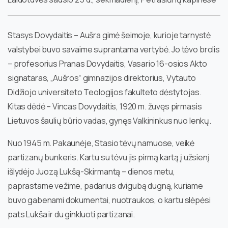
Stasys Dovydaitis – Aušra gimė šeimoje, kurioje tarnystė
valstybei buvo savaime suprantama vertybė. Jo tėvo brolis
– profesorius Pranas Dovydaitis, Vasario 16-osios Akto
signataras, „Aušros“ gimnazijos direktorius, Vytauto
Didžiojo universiteto Teologijos fakulteto dėstytojas.
Kitas dėdė – Vincas Dovydaitis, 1920 m. žuvęs pirmasis
Lietuvos šaulių būrio vadas, gynęs Valkininkus nuo lenkų.
Nuo 1945 m. Pakaunėje, Stasio tėvų namuose, veikė
partizanų bunkeris. Kartu su tėvu jis pirmą kartą į užsienį
išlydėjo Juozą Lukšą-Skirmantą – dienos metu,
paprastame vežime, padarius dvigubą dugną, kuriame
buvo gabenami dokumentai, nuotraukos, o kartu slėpėsi
pats Lukša ir du ginkluoti partizanai.