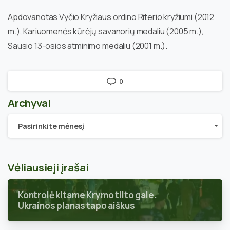
Apdovanotas Vyčio Kryžiaus ordino Riterio kryžiumi (2012
m.), Kariuomenės kūrėjų savanorių medaliu (2005 m.),
Sausio 13-osios atminimo medaliu (2001 m.).
0
Archyvai
Archyvai
Pasirinkite mėnesį
Vėliausieji įrašai
Kontrolė kitame Krymo tilto gale.
Ukrainos planas tapo aiškus