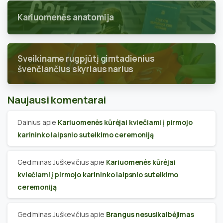
Kariuomenės anatomija
Sveikiname rugpjūtį gimtadienius
švenčiančius skyriaus narius
Naujausi komentarai
Dainius
apie
Kariuomenės kūrėjai kviečiami į pirmojo
karininko laipsnio suteikimo ceremoniją
Gediminas Juškevičius
apie
Kariuomenės kūrėjai
kviečiami į pirmojo karininko laipsnio suteikimo
ceremoniją
Gediminas Juškevičius
apie
Brangus nesusikalbėjimas