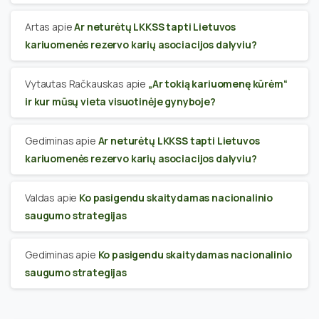
Artas
apie
Ar neturėtų LKKSS tapti Lietuvos
kariuomenės rezervo karių asociacijos dalyviu?
Vytautas Račkauskas
apie
„Ar tokią kariuomenę kūrėm“
ir kur mūsų vieta visuotinėje gynyboje?
Gediminas
apie
Ar neturėtų LKKSS tapti Lietuvos
kariuomenės rezervo karių asociacijos dalyviu?
Valdas
apie
Ko pasigendu skaitydamas nacionalinio
saugumo strategijas
Gediminas
apie
Ko pasigendu skaitydamas nacionalinio
saugumo strategijas