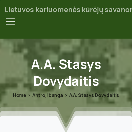
Lietuvos kariuomenės kūrėjų savanor
A.A.
Stasys
Dovydaitis
Home
Antroji banga
A.A. Stasys Dovydaitis