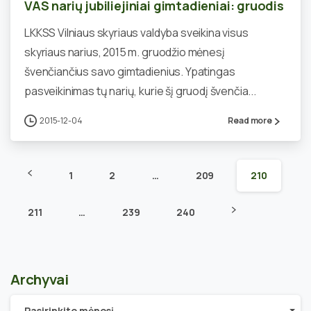
VAS narių jubiliejiniai gimtadieniai: gruodis
LKKSS Vilniaus skyriaus valdyba sveikina visus
skyriaus narius, 2015 m. gruodžio mėnesį
švenčiančius savo gimtadienius. Ypatingas
pasveikinimas tų narių, kurie šį gruodį švenčia...
2015-12-04
Read more
1
2
…
209
210
211
…
239
240
Archyvai
Archyvai
Pasirinkite mėnesį