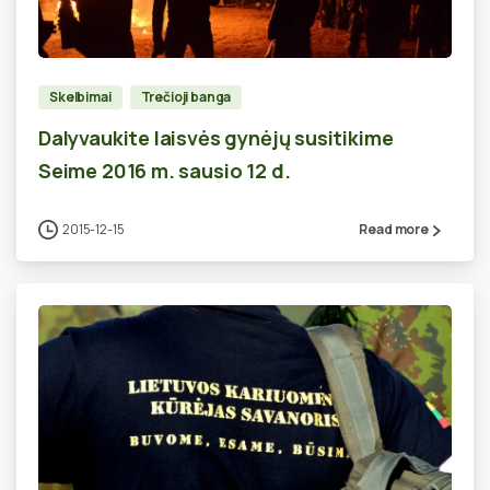
0
Skelbimai
Trečioji banga
Dalyvaukite laisvės gynėjų susitikime
Seime 2016 m. sausio 12 d.
2015-12-15
Read more