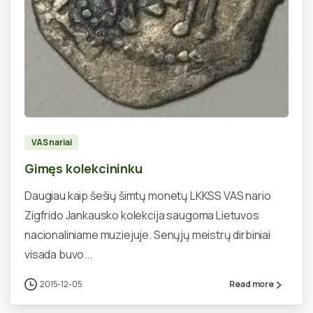
0
VAS nariai
Gimęs kolekcininku
Daugiau kaip šešių šimtų monetų LKKSS VAS nario
Zigfrido Jankausko kolekcija saugoma Lietuvos
nacionaliniame muziejuje. Senųjų meistrų dirbiniai
visada buvo...
2015-12-05
Read more