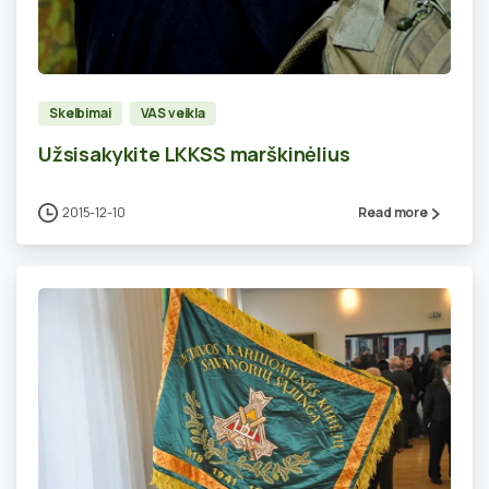
0
Skelbimai
VAS veikla
Užsisakykite LKKSS marškinėlius
2015-12-10
Read more