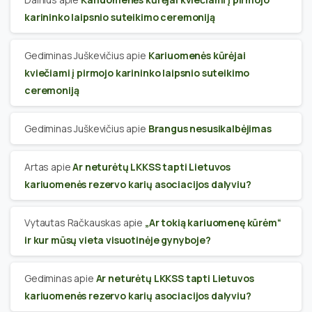
karininko laipsnio suteikimo ceremoniją
Gediminas Juškevičius
apie
Kariuomenės kūrėjai
kviečiami į pirmojo karininko laipsnio suteikimo
ceremoniją
Gediminas Juškevičius
apie
Brangus nesusikalbėjimas
Artas
apie
Ar neturėtų LKKSS tapti Lietuvos
kariuomenės rezervo karių asociacijos dalyviu?
Vytautas Račkauskas
apie
„Ar tokią kariuomenę kūrėm“
ir kur mūsų vieta visuotinėje gynyboje?
Gediminas
apie
Ar neturėtų LKKSS tapti Lietuvos
kariuomenės rezervo karių asociacijos dalyviu?