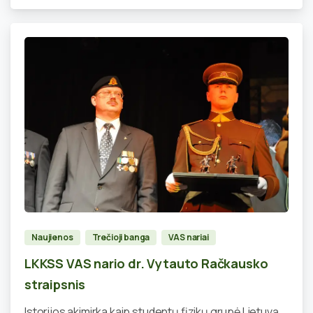
0
Naujienos
Trečioji banga
VAS nariai
LKKSS VAS nario dr. Vytauto Račkausko
straipsnis
Istorijos akimirka kaip studentų fizikų grupė Lietuvą