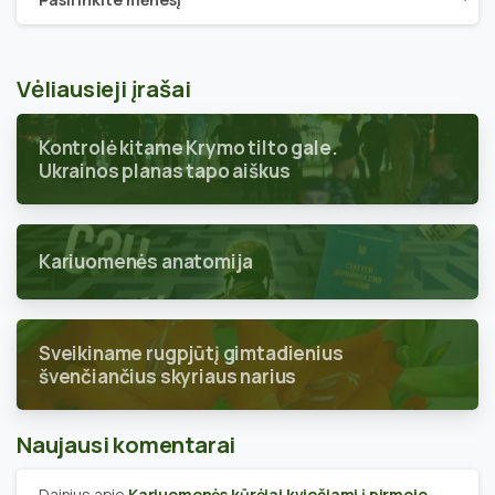
Vėliausieji įrašai
Kontrolė kitame Krymo tilto gale.
Ukrainos planas tapo aiškus
Kariuomenės anatomija
Sveikiname rugpjūtį gimtadienius
švenčiančius skyriaus narius
Naujausi komentarai
Dainius
apie
Kariuomenės kūrėjai kviečiami į pirmojo