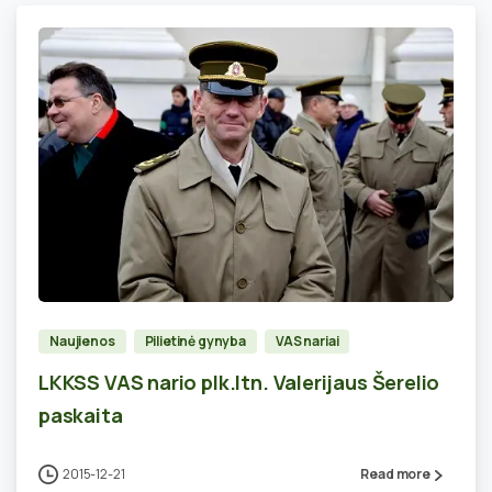
0
Naujienos
Pilietinė gynyba
VAS nariai
LKKSS VAS nario plk.ltn. Valerijaus Šerelio
paskaita
2015-12-21
Read more