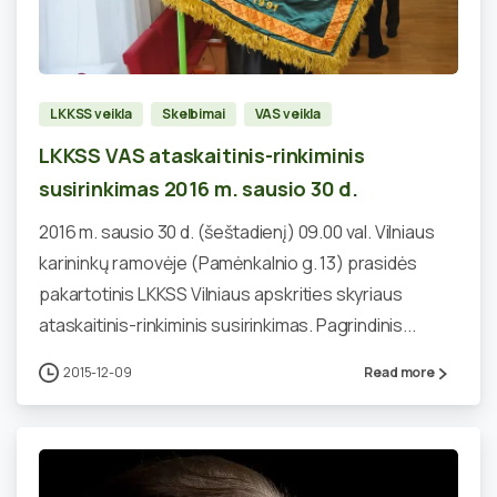
0
LKKSS veikla
Skelbimai
VAS veikla
LKKSS VAS ataskaitinis-rinkiminis
susirinkimas 2016 m. sausio 30 d.
2016 m. sausio 30 d. (šeštadienį) 09.00 val. Vilniaus
karininkų ramovėje (Pamėnkalnio g. 13) prasidės
pakartotinis LKKSS Vilniaus apskrities skyriaus
ataskaitinis-rinkiminis susirinkimas. Pagrindinis...
2015-12-09
Read more