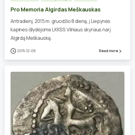
Pro Memoria Algirdas Meškauskas
Antradienį, 2015 m. gruodžio 8 dieną, į Liepynės
kapines išlydėjome LKKSS Vilniaus skyriaus narį
Algirdą Meškauską.
2015-12-08
Read more