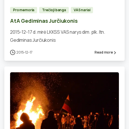
Pro memoria
Trečioji banga
VAS nariai
AtA Gediminas Jurčiukonis
2015-12-17 d. mirė LKKSS VAS narys dim. plk. ltn.
Gediminas Jurčiukonis
2015-12-17
Read more