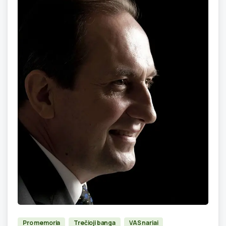
0
Pro memoria
Trečioji banga
VAS nariai