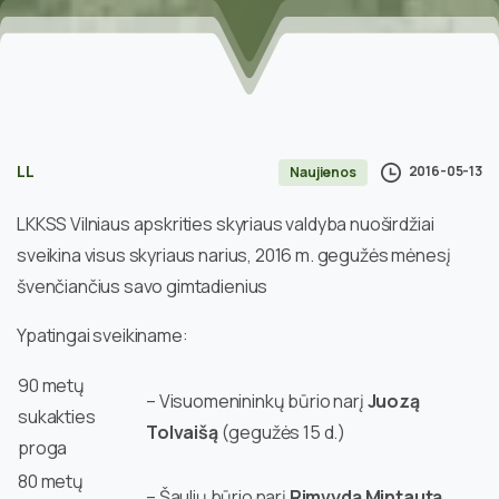
LL
2016-05-13
Naujienos
LKKSS Vilniaus apskrities skyriaus valdyba nuoširdžiai
sveikina visus skyriaus narius, 2016 m. gegužės mėnesį
švenčiančius savo gimtadienius
Ypatingai sveikiname
:
90 metų
– Visuomenininkų būrio narį
Juozą
sukakties
Tolvaišą
(gegužės 15 d.)
proga
80 metų
– Šaulių būrio narį
Rimvydą Mintautą