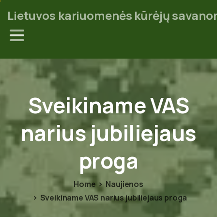
Lietuvos kariuomenės kūrėjų savanor
Sveikiname
VAS
narius
jubiliejaus
proga
Home
Naujienos
Sveikiname VAS narius jubiliejaus proga