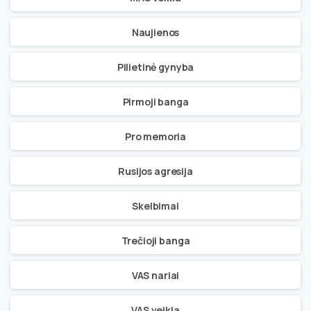
Naujienos
Pilietinė gynyba
Pirmoji banga
Pro memoria
Rusijos agresija
Skelbimai
Trečioji banga
VAS nariai
VAS veikla