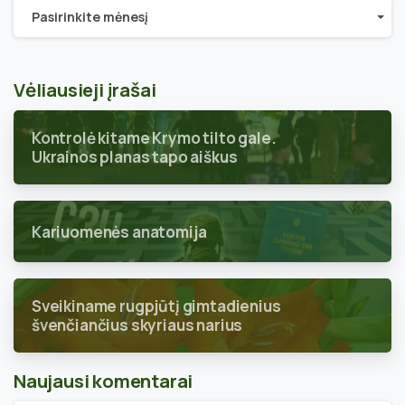
Archyvai
Pasirinkite mėnesį
Vėliausieji įrašai
Kontrolė kitame Krymo tilto gale.
Ukrainos planas tapo aiškus
Kariuomenės anatomija
Sveikiname rugpjūtį gimtadienius
švenčiančius skyriaus narius
Naujausi komentarai