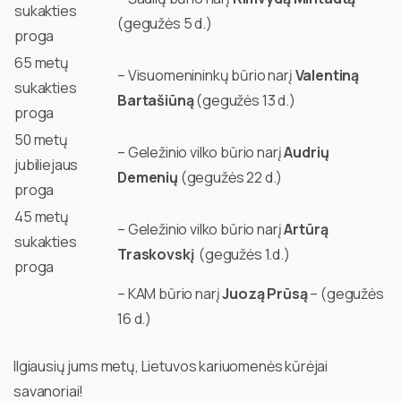
sukakties
(gegužės 5 d.)
proga
65 metų
– Visuomenininkų būrio narį
Valentiną
sukakties
Bartašiūną
(gegužės 13 d.)
proga
50 metų
– Geležinio vilko būrio narį
Audrių
jubiliejaus
Demenių
(gegužės 22 d.)
proga
45 metų
– Geležinio vilko būrio narį
Artūrą
sukakties
Traskovskį
(gegužės 1.d.)
proga
– KAM būrio narį
Juozą Prūsą
– (gegužės
16 d.)
Ilgiausių jums metų, Lietuvos kariuomenės kūrėjai
savanoriai!