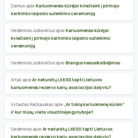
Dainius
apie
Kariuomenės kūrėjai kviečiami į pirmojo
karininko laipsnio suteikimo ceremoniją
Gediminas Juškevičius
apie
Kariuomenės kūrėjai
kviečiami į pirmojo karininko laipsnio suteikimo
ceremoniją
Gediminas Juškevičius
apie
Brangus nesusikalbėjimas
Artas
apie
Ar neturėtų LKKSS tapti Lietuvos
kariuomenės rezervo karių asociacijos dalyviu?
Vytautas Račkauskas
apie
„Ar tokią kariuomenę kūrėm“
ir kur mūsų vieta visuotinėje gynyboje?
Gediminas
apie
Ar neturėtų LKKSS tapti Lietuvos
kariuomenės rezervo karių asociacijos dalyviu?