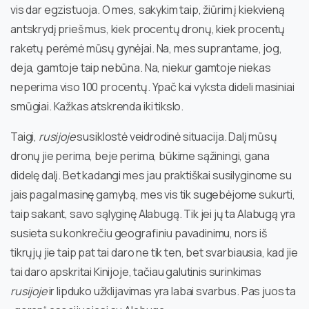
vis dar egzistuoja. O mes, sakykim taip, žiūrim į kiekvieną
antskrydį prieš mus, kiek procentų dronų, kiek procentų
raketų perėmė mūsų gynėjai. Na, mes suprantame, jog,
deja, gamtoje taip nebūna. Na, niekur gamtoje niekas
neperima viso 100 procentų. Ypač kai vyksta dideli masiniai
smūgiai. Kažkas atskrenda iki tikslo.
Taigi,
rusijoje
susiklostė veidrodinė situacija. Dalį mūsų
dronų jie perima, beje perima, būkime sąžiningi, gana
didelę dalį. Bet kadangi mes jau praktiškai susilyginome su
jais pagal masinę gamybą, mes vis tik sugebėjome sukurti,
taip sakant, savo sąlyginę Alabugą. Tik jei jų ta Alabugą yra
susieta su konkrečiu geografiniu pavadinimu, nors iš
tikrųjų jie taip pat tai daro ne tik ten, bet svarbiausia, kad jie
tai daro apskritai Kinijoje, tačiau galutinis surinkimas
rusijoje
ir lipduko užklijavimas yra labai svarbus. Pas juos ta