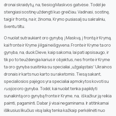
dronai skraidytų, na, tiesiog Maskvos gatvėse. Todėl jie
stengiasi sostinę uždengti kuo greičiau. Vadinasi, sostinę,
taigi ir frontą, na ir, žinoma, Krymo pusiasalį su sakraliniu,
šventu tiltu.
O nuolat sutraukiant oro gynybą į Maskvą, į frontą ir Krymą,
kai fronte ir Kryme ji ilgai neišgyvena. Fronte ir Kryme ta oro
gynyba, na, duok Dieve, kaip sakoma, lai pati apsisaugo, ir
tik po to teuždengia karius ir objektus, nes fronte ir Kryme
ta oro gynyba susitinka su specialiai „užgaląstais“ Ukrainos
dronais ir karts nuo karto su raketomis. Tiesą sakant,
specialiosios pajėgos yra specialiai apmokytos kovoti su
rusijos
oro gynyba. Todėl, kai nuolat tenka papildyti
sunaikintą oro gynybą fronte ir Kryme, na, iš kažkur ją reikia
paimti, pagaminti. Dabar ji visai negaminama. Ir atitinkamai
išlikusius likučius visą laiką tenka kažkaip perkėlinėti nuo