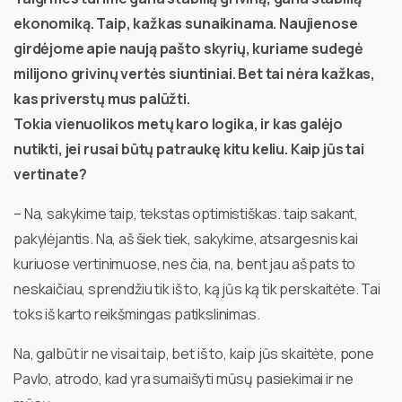
ekonomiką. Taip, kažkas sunaikinama. Naujienose
girdėjome apie naują pašto skyrių, kuriame sudegė
milijono grivinų vertės siuntiniai. Bet tai nėra kažkas,
kas priverstų mus palūžti.
Tokia vienuolikos metų karo logika, ir kas galėjo
nutikti, jei rusai būtų patraukę kitu keliu. Kaip jūs tai
vertinate?
– Na, sakykime taip, tekstas optimistiškas. taip sakant,
pakylėjantis. Na, aš šiek tiek, sakykime, atsargesnis kai
kuriuose vertinimuose, nes čia, na, bent jau aš pats to
neskaičiau, sprendžiu tik iš to, ką jūs ką tik perskaitėte. Tai
toks iš karto reikšmingas patikslinimas.
Na, galbūt ir ne visai taip, bet iš to, kaip jūs skaitėte, pone
Pavlo, atrodo, kad yra sumaišyti mūsų pasiekimai ir ne