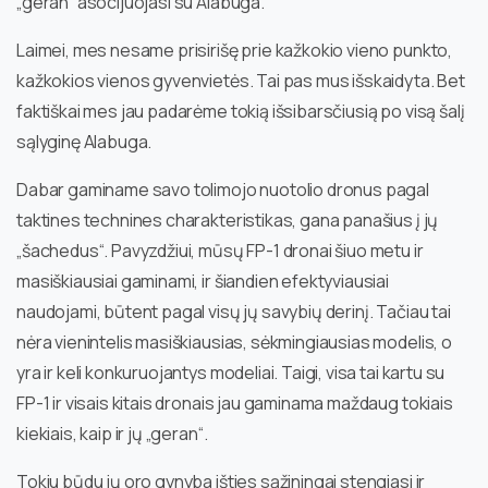
„geran“ asocijuojasi su Alabuga.
Laimei, mes nesame prisirišę prie kažkokio vieno punkto,
kažkokios vienos gyvenvietės. Tai pas mus išskaidyta. Bet
faktiškai mes jau padarėme tokią išsibarsčiusią po visą šalį
sąlyginę Alabuga.
Dabar gaminame savo tolimojo nuotolio dronus pagal
taktines technines charakteristikas, gana panašius į jų
„šachedus“. Pavyzdžiui, mūsų FP-1 dronai šiuo metu ir
masiškiausiai gaminami, ir šiandien efektyviausiai
naudojami, būtent pagal visų jų savybių derinį. Tačiau tai
nėra vienintelis masiškiausias, sėkmingiausias modelis, o
yra ir keli konkuruojantys modeliai. Taigi, visa tai kartu su
FP-1 ir visais kitais dronais jau gaminama maždaug tokiais
kiekiais, kaip ir jų „geran“.
Tokiu būdu jų oro gynyba išties sąžiningai stengiasi ir