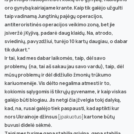
oro gynybą kairiajame krante. Kaip tik galėjo užgulti
taip vadinamą Jungtinių pajėgų operacijos,
antiteroristinės operacijos veikimo zoną, bet jie
įsiveržė į Kyjivą, padarė daug klaidų. Na, atrodo,
sviedinių, pavyzdžiui, turėjo 10 kartų daugiau, o dabar
tik dukart.“
Ir tai, kad mes dabar laikomės, taip, dėl savo
problemų (na, tai aš sakau jau savo vardu), taip, dėl
mūsų problemų ir dėl didžiulio žmonių trūkumo
kariuomenėje. Vis dėlto negalima atmesti ir to,
kokiomis sąlygomis iš tikrųjų gyvename, ir kaip viskas
galėjo būti blogiau. Jis netgi čia įžvelgia tokį dalyką,
kad, na, rusai galėjo tiek paspausti, kad aptikti kur
nors Ukrainoje džinsus
[įpakuotus]
kartone būtų
buvusi didelė sėkmė.
Taigi mes turime gana stabilią griviną, gana stabilią