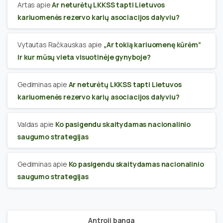
Artas
apie
Ar neturėtų LKKSS tapti Lietuvos
kariuomenės rezervo karių asociacijos dalyviu?
Vytautas Račkauskas
apie
„Ar tokią kariuomenę kūrėm“
ir kur mūsų vieta visuotinėje gynyboje?
Gediminas
apie
Ar neturėtų LKKSS tapti Lietuvos
kariuomenės rezervo karių asociacijos dalyviu?
Valdas
apie
Ko pasigendu skaitydamas nacionalinio
saugumo strategijas
Gediminas
apie
Ko pasigendu skaitydamas nacionalinio
saugumo strategijas
Antroji banga