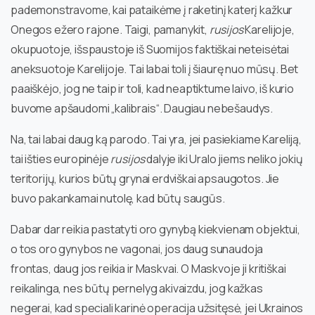
pademonstravome, kai pataikėme į raketinį katerį kažkur
Onegos ežero rajone. Taigi, pamanykit,
rusijos
Karelijoje,
okupuotoje, išspaustoje iš Suomijos faktiškai neteisėtai
aneksuotoje Karelijoje. Tai labai toli į šiaurę nuo mūsų. Bet
paaiškėjo, jog ne taip ir toli, kad neaptiktume laivo, iš kurio
buvome apšaudomi „kalibrais“. Daugiau nebešaudys.
Na, tai labai daug ką parodo. Tai yra, jei pasiekiame Kareliją,
tai išties europinėje
rusijos
dalyje iki Uralo jiems neliko jokių
teritorijų, kurios būtų grynai erdviškai apsaugotos. Jie
buvo pakankamai nutolę, kad būtų saugūs.
Dabar dar reikia pastatyti oro gynybą kiekvienam objektui,
o tos oro gynybos ne vagonai, jos daug sunaudoja
frontas, daug jos reikia ir Maskvai. O Maskvoje ji kritiškai
reikalinga, nes būtų pernelyg akivaizdu, jog kažkas
negerai, kad speciali karinė operacija užsitęsė, jei Ukrainos