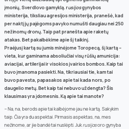
įmonių, Sverdlovo gamyklą. r
usijos
gynybos
ministerija, tiksliau agresijos ministerija, pranešė, kad
per naktį jų pajėgoms pavyko numušti daugiau nei 250
nežinomų dronų. Taip pat pranešta apie raketų
atakas. Bet pakalbėkime apie šį taikinį.
Praėjusį kartą su jumis minėjome Toropecą, šį kartą –
vieta, kur gaminama absoliučiai visų rūšių amunicija:
aviacijai, artilerijai ir visokios įvairios bombos. Kaip tai
buvo įmanoma pasiekti. Na, tikriausiai tie, kam tai
buvo pavesta, papasakos apie tai kada nors, po
daugelio metų. Bet kaip tai nebuvo uždengta? Šis
klausimas yra įdomesnis. Ką apie tai manote?
– Na, na, berods apie tai kalbėjome jau ne kartą. Sakykim
taip. Čia yra du aspektai. Pirmasis aspektas, na, mes
nežinome, ar jie bandė tai nuslėpti. Juk
rusijos
oro gynyba