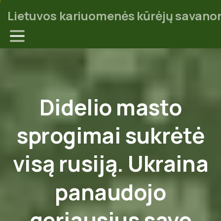
Lietuvos kariuomenės kūrėjų savanor
Didelio
masto
sprogimai
sukrėtė
visą
rusiją.
Ukraina
panaudojo
geriausius
savo