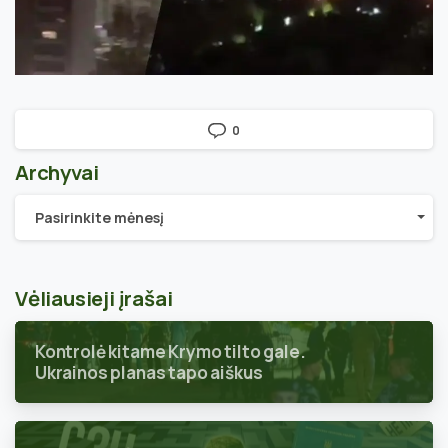
0
Archyvai
Archyvai
Pasirinkite mėnesį
Vėliausieji įrašai
Kontrolė kitame Krymo tilto gale.
Ukrainos planas tapo aiškus