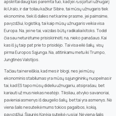
apskritai daug kas paremta tuo, kad jei
rusija
turi užnugarį
iki Uralo, ir dar toliau kažkur Sibire, tai mūsų užnugaris tiek
ekonomine, tiek iš dalies net karine prasme, jei paimsime,
pavyzdžiui, logistiką, tai kaip mūsų užnugaris veikia visa
Europa. Na, jei ne tai, vaizdas būtų radikaliai kitoks. Todėl
čia sau neturėtume prisiskirinėti, na, nieko panašaus. Kai
kas iš jų taip pat prie to prisidėjo. Tai visa eilė šalių, visų
pirma Europos Sąjunga. Na, atitinkamu metu iki Trumpo,
Jungtinės Valstijos.
Tačiau tai nereiškia, kad mes ir blogi, nes jei mūsų
ekonominis stabilumas yra mūsų sąjungininkų nuopelnas ir
tai, kad ES tapo mūsų dideliu užnugariu, atsiprašau, bet
kariauti už mus niekas neatėjo. Tiksliau, atvyko savanoriai,
pavieniai asmenys iš daugelio šalių, bet tai yra asmenys. Nė
viena šalis nesuteikė mums tokios pagalbos, kokią,
pavyzdžiui, Šiaurės Korėja suteikė
rusijai
. Nė viena šalis