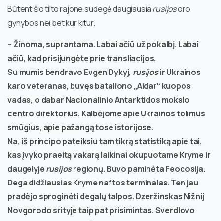
Būtent šio tilto rajone sudegė daugiausia
rusijos
oro
gynybos nei bet kur kitur.
– Žinoma, suprantama. Labai ačiū už pokalbį. Labai
ačiū, kad prisijungėte prie transliacijos.
Su mumis bendravo Evgen Dykyj,
rusijos
ir Ukrainos
karo veteranas, buvęs bataliono „Aidar“ kuopos
vadas, o dabar Nacionalinio Antarktidos mokslo
centro direktorius. Kalbėjome apie Ukrainos tolimus
smūgius, apie pažangą tose istorijose.
Na, iš principo pateiksiu tam tikrą statistiką apie tai,
kas įvyko praeitą vakarą laikinai okupuotame Kryme ir
daugelyje
rusijos
regionų. Buvo paminėta Feodosija.
Dega didžiausias Kryme naftos terminalas. Ten jau
pradėjo sproginėti degalų talpos. Dzeržinskas Nižnij
Novgorodo srityje taip pat prisimintas. Sverdlovo