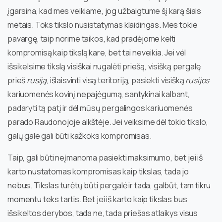
įgarsina, kad mes veikiame, jog užbaigtume šį karą šiais
metais. Toks tikslo nusistatymas klaidingas. Mes tokie
pavargę, taip norime taikos, kad pradėjome kelti
kompromisą kaip tikslą kare, bet tai neveikia. Jei vėl
išsikelsime tikslą visiškai nugalėti priešą, visišką pergalę
prieš
rusiją
, išlaisvinti visą teritoriją, pasiekti visišką
rusijos
kariuomenės kovinį nepajėgumą, santykinai kalbant,
padaryti tą patį ir dėl mūsų pergalingos kariuomenės
parado Raudonojoje aikštėje. Jei veiksime dėl tokio tikslo,
galų gale gali būti kažkoks kompromisas.
Taip, gali būti neįmanoma pasiekti maksimumo, bet jei iš
karto nustatomas kompromisas kaip tikslas, tada jo
nebus. Tikslas turėtų būti pergalė ir tada, galbūt, tam tikru
momentu teks tartis. Bet jei iš karto kaip tikslas bus
išsikeltos derybos, tada ne, tada priešas atlaikys visus