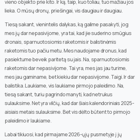
vieno objekto prie kito. Ir ką, taip, kuo toliau, tuo mažiau jos
lieka. O mūsų dronų, priešingai, vis daugiau ir daugiau.
Tiesą sakant, vienintelis dalykas, ką galime pasakyti, jog
mes jų dar nepasivijome, yra tai, kad jie suderino smūgius
dronais, sparnuotosiomis raketomis ir balistinėmis
raketomis tuo pačiu metu. Mes naudojame dronus, kad
pasiektume beveik paritetą su jais. Na, sparnuotosiomis
raketomis dar nepasivijome. Tai yra, mes jas jau turime,
mes jau gaminame, bet kiekiu dar nepasivijome. Taigi. Ir dar
balistika. Laukiame, vis laukiame pirmojo paleidimo. Na,
tiesą sakant, turiu pagrindo manyti, kad netrukus
sulauksime. Net yra vilčių, kad dar šiais kalendoriniais 2025-
aisiais metais sulauksime. Bet vis dėlto būtent to pirmojo
paleidimo ir laukiame.
Labai tikiuosi, kad pirmajame 2026-ųjų pusmetyje į jų