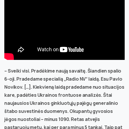
– Sveiki visi. Pradėkime naują savaitę. Šiandien spalio
6-oji. Pradedame specialią „Radio NV“ laidą. Esu Pavlo
Novikov. […]. Kiekvieną laidą pradedame nuo situacijos
kare, padėties Ukrainos frontuose analizės. Štai
naujausios Ukrainos ginkluotųjų pajėgų generalinio
štabo suvestinės duomenys. Okupantų gyvosios
jėgos nuostoliai – minus 1090. Retas atvejis
pastaruoju metu, kai per parą minus 5 tankai. Taip pat