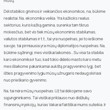
mūsų.
Dėl stabilios grivinos ir veikiančios ekonomikos, na, būkime
realistai. Na, ekonomika veikia. Yra kažkoks realus
sektorius, kuris kažką gamina, surenka tam tikrus
mokesčius, bet vis tiek mūsų ekonominis stabilumas,
valiutos stabilumas ir t.t., tai yra nuopelnas, jei to ieškome
savyje, tai pirmiausia yra mūsų diplomatijos nuopelnas. Na,
būkime sąžiningi, mes visiškai laikomės… Su visa ta stabilia
karo ekonomika ir tuo, kad tokio didelio masto karo metu
mes išlaikome pakankamai aukštą pragyvenimo lygį, bet
išties pragyvenimo lygiu mūsų užnugaris nedaug skiriasi
nuo prieškario gyvenimo.
Na, tai nėra mūsų nuopelnas. Už tai dėkojame savo
sąjungininkams. Tai visiškai priklauso nuo didžiulių
finansinių injekcijų, kurias Vakarai faktiškai mums suteikia. Ir