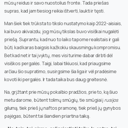
mūsų reidus ir savo nuostolius fronte. Tada priešas
supras, kad jam tiesiog reikia ištverti, laukti ir tęsti.
Man šiek tiek trūksta to tikslo nustatymo kaip 2022-aisiais,
kai buvo akivaizdu, jog mūsų tikslas buvo visiškai nugalėti
priešą. Suprantu, kad nuo to laiko tapome realistais ir gali
būti, kad karas baigsis kažkokiu skausmingu kompromisu.
Bet kad net ir tai įvyktų, mes visi turime dabar dirbti dėl
visiškos pergalės. Taigi, labai tikiuosi, kad priaugsime
arčiau šio supratimo, susirgsime šia liga ir vėl pradėsime
kovoti iki pergalės. Ir tada taika bus daug greitesnė.
Na, grįžtant prie mūsų pokalbio pradžios, prie to, ką šiuo
metu darome, būtent tolimų smūgių, tie smūgiai į
rusijos
gilumą, tiek prieš jų naftos pramonę, tiek prieš jų gynybos
pajėgas, būtent tai šiandien priartina taiką.