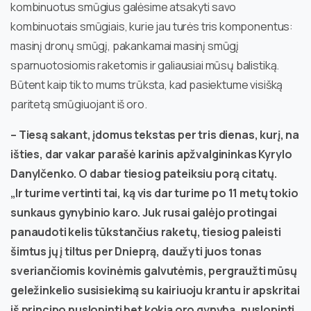
kombinuotus smūgius galėsime atsakyti savo
kombinuotais smūgiais, kurie jau turės tris komponentus:
masinį dronų smūgį, pakankamai masinį smūgį
sparnuotosiomis raketomis ir galiausiai mūsų balistiką.
Būtent kaip tik to mums trūksta, kad pasiektume visišką
paritetą smūgiuojant iš oro.
– Tiesą sakant, įdomus tekstas per tris dienas, kurį, na
išties, dar vakar parašė karinis apžvalgininkas Kyrylo
Danylčenko. O dabar tiesiog pateiksiu porą citatų.
„Ir turime vertinti tai, ką vis dar turime po 11 metų tokio
sunkaus gynybinio karo. Juk rusai galėjo protingai
panaudoti kelis tūkstančius raketų, tiesiog paleisti
šimtus jų į tiltus per Dnieprą, daužyti juos tonas
sveriančiomis kovinėmis galvutėmis, pergraužti mūsų
geležinkelio susisiekimą su kairiuoju krantu ir apskritai
iš principo nuslopinti bet kokią oro gynybą, nuslopinti