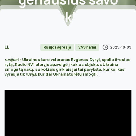
ginklus
Home
Rusijos agresija
Didelio masto sprogimai sukrėtė visą rusiją. Ukraina
LL
2025-10-09
Rusijos agresija
VAS nariai
panaudojo geriausius savo ginklus
rusijos
ir Ukrainos karo veteranas Evgenas Dykyi, spalio 6-osios
rytą „Radio NV“ eteryje apžvelgė į kokius objektus Ukraina
smogė tą naktį, su kokiais ginklais jai tai pavyksta, kur kol kas
vyrauja tik
rusija
, kur dar Ukraina turėtų smogti.