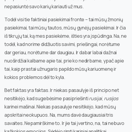
nepasiuntė savo karių kariauti už mus.
Todėl visi tie faktiniai pasiekimai fronte – tai mūsų žmonių
pasiekimai, tai mūsų tautos, mūsų gynėjų pasiekimai. Ir čia
iš tikrųjų tai, ką mes pasiekėme, išties yra įspūdinga. Na, ne
todėl, kad norime didžiuotis savimi, priešingai, norėtume
dar geriau, norėtume dar daugiau. Ir dabar labai dažnai
nuoširdžiai kalbame apie tai, prie ko nedirbame, ypač apie
tai, kaip prastai užnugaris papildo mūsų kariuomenę ir
kokios problemos dėl to kyla.
Bet faktas yra faktas. Ir niekas pasaulyje iš principo net
nesitikėjo, kad sugebėsime pasipriešinti
rusijai
,
rusijos
karinei mašinai. Niekas pasaulyje nesitikėjo, kad mūsų
apskritai neokupuos. Na, mums davė daugiausiai tris
savaites. Nepamirškime to. Ir jie tai įvertino, na, tai nebuvo
kažkokios emocijos. Sėdėjo rimti kariniai analitikai,