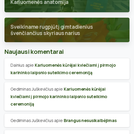
Kariuomenės anatomija
Sveikiname rugpjūtį gimtadienius
švenčiančius skyriaus narius
Naujausi komentarai
Dainius
apie
Kariuomenės kūrėjai kviečiami į pirmojo
karininko laipsnio suteikimo ceremoniją
Gediminas Juškevičius
apie
Kariuomenės kūrėjai
kviečiami į pirmojo karininko laipsnio suteikimo
ceremoniją
Gediminas Juškevičius
apie
Brangus nesusikalbėjimas