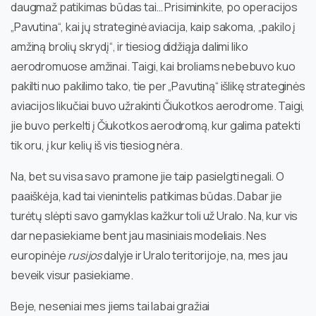
daugmaž patikimas būdas tai… Prisiminkite, po operacijos
„Pavutina“, kai jų strateginė aviacija, kaip sakoma, „pakilo į
amžiną brolių skrydį“, ir tiesiog didžiąja dalimi liko
aerodromuose amžinai. Taigi, kai broliams nebebuvo kuo
pakilti nuo pakilimo tako, tie per „Pavutiną“ išlikę strateginės
aviacijos likučiai buvo užrakinti Čiukotkos aerodrome. Taigi,
jie buvo perkelti į Čiukotkos aerodromą, kur galima patekti
tik oru, į kur kelių iš vis tiesiog nėra.
Na, bet su visa savo pramone jie taip pasielgti negali. O
paaiškėja, kad tai vienintelis patikimas būdas. Dabar jie
turėtų slėpti savo gamyklas kažkur toli už Uralo. Na, kur vis
dar nepasiekiame bent jau masiniais modeliais. Nes
europinėje
rusijos
dalyje ir Uralo teritorijoje, na, mes jau
beveik visur pasiekiame.
Beje, neseniai mes jiems tai labai gražiai