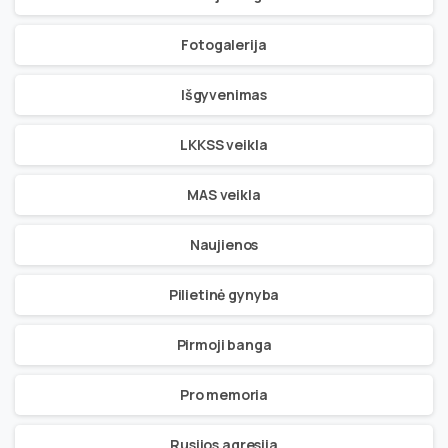
Fotogalerija
Išgyvenimas
LKKSS veikla
MAS veikla
Naujienos
Pilietinė gynyba
Pirmoji banga
Pro memoria
Rusijos agresija