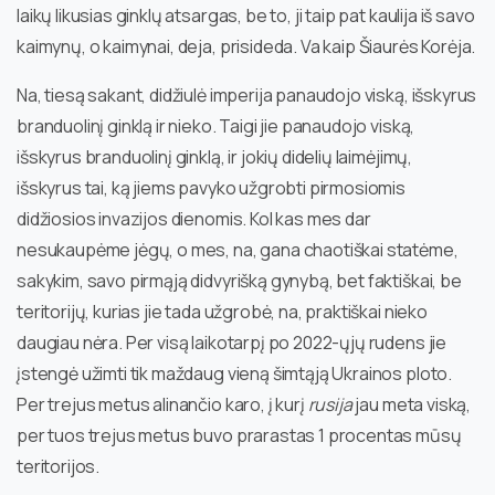
laikų likusias ginklų atsargas, be to, ji taip pat kaulija iš savo
kaimynų, o kaimynai, deja, prisideda. Va kaip Šiaurės Korėja.
Na, tiesą sakant, didžiulė imperija panaudojo viską, išskyrus
branduolinį ginklą ir nieko. Taigi jie panaudojo viską,
išskyrus branduolinį ginklą, ir jokių didelių laimėjimų,
išskyrus tai, ką jiems pavyko užgrobti pirmosiomis
didžiosios invazijos dienomis. Kol kas mes dar
nesukaupėme jėgų, o mes, na, gana chaotiškai statėme,
sakykim, savo pirmąją didvyrišką gynybą, bet faktiškai, be
teritorijų, kurias jie tada užgrobė, na, praktiškai nieko
daugiau nėra. Per visą laikotarpį po 2022-ųjų rudens jie
įstengė užimti tik maždaug vieną šimtąją Ukrainos ploto.
Per trejus metus alinančio karo, į kurį
rusija
jau meta viską,
per tuos trejus metus buvo prarastas 1 procentas mūsų
teritorijos.