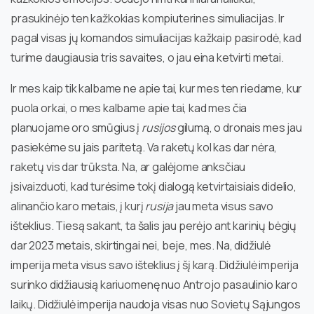
prasukinėjo ten kažkokias kompiuterines simuliacijas. Ir
pagal visas jų komandos simuliacijas kažkaip pasirodė, kad
turime daugiausia tris savaites, o jau eina ketvirti metai.
Ir mes kaip tik kalbame ne apie tai, kur mes ten riedame, kur
puola orkai, o mes kalbame apie tai, kad mes čia
planuojame oro smūgius į
rusijos
gilumą, o dronais mes jau
pasiekėme su jais paritetą. Va raketų kol kas dar nėra,
raketų vis dar trūksta. Na, ar galėjome anksčiau
įsivaizduoti, kad turėsime tokį dialogą ketvirtaisiais didelio,
alinančio karo metais, į kurį
rusija
jau meta visus savo
išteklius. Tiesą sakant, ta šalis jau perėjo ant karinių bėgių
dar 2023 metais, skirtingai nei, beje, mes. Na, didžiulė
imperija meta visus savo išteklius į šį karą. Didžiulė imperija
surinko didžiausią kariuomenę nuo Antrojo pasaulinio karo
laikų. Didžiulė imperija naudoja visas nuo Sovietų Sąjungos