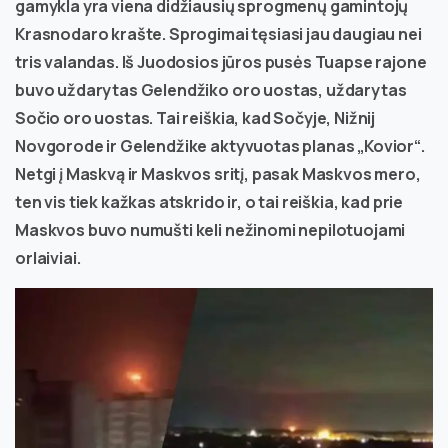
gamykla yra viena didžiausių sprogmenų gamintojų
Krasnodaro krašte. Sprogimai tęsiasi jau daugiau nei
tris valandas. Iš Juodosios jūros pusės Tuapse rajone
buvo uždarytas Gelendžiko oro uostas, uždarytas
Sočio oro uostas. Tai reiškia, kad Sočyje, Nižnij
Novgorode ir Gelendžike aktyvuotas planas „Kovior“.
Netgi į Maskvą ir Maskvos sritį, pasak Maskvos mero,
ten vis tiek kažkas atskrido ir, o tai reiškia, kad prie
Maskvos buvo numušti keli nežinomi nepilotuojami
orlaiviai.