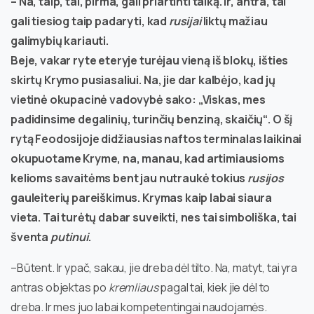
– Na, taip, tai, pirma, gali priartinti taiką. Ir, antra, tai
gali tiesiog taip padaryti, kad
rusijai
liktų mažiau
galimybių kariauti.
Beje, vakar ryte eteryje turėjau vieną iš blokų, išties
skirtų Krymo pusiasaliui. Na, jie dar kalbėjo, kad jų
vietinė okupacinė vadovybė sako: „Viskas, mes
padidinsime degalinių, turinčių benziną, skaičių“. O šį
rytą Feodosijoje didžiausias naftos terminalas laikinai
okupuotame Kryme, na, manau, kad artimiausioms
kelioms savaitėms bent jau nutraukė tokius
rusijos
gauleiterių pareiškimus. Krymas kaip labai siaura
vieta. Tai turėtų dabar suveikti, nes tai simboliška, tai
šventa
putinui
.
–Būtent. Ir ypač, sakau, jie dreba dėl tilto. Na, matyt, tai yra
antras objektas po
kremliaus
pagal tai, kiek jie dėl to
dreba. Ir mes juo labai kompetentingai naudojamės.