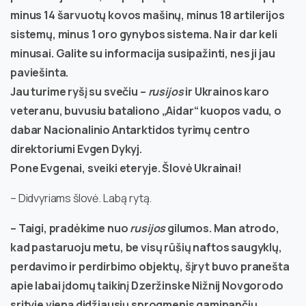
minus 14 šarvuotų kovos mašinų, minus 18 artilerijos
sistemų, minus 1 oro gynybos sistema. Na ir dar keli
minusai. Galite su informacija susipažinti, nes ji jau
paviešinta.
Jau turime ryšį su svečiu –
rusijos
ir Ukrainos karo
veteranu, buvusiu bataliono „Aidar“ kuopos vadu, o
dabar Nacionalinio Antarktidos tyrimų centro
direktoriumi Evgen Dykyj.
Pone Evgenai, sveiki eteryje. Šlovė Ukrainai!
– Didvyriams šlovė. Labą rytą.
– Taigi, pradėkime nuo
rusijos
gilumos. Man atrodo,
kad pastaruoju metu, be visų rūšių naftos saugyklų,
perdavimo ir perdirbimo objektų, šįryt buvo pranešta
apie labai įdomų taikinį Dzeržinske Nižnij Novgorodo
srityje vieną didžiausių sprogmenis gaminančių