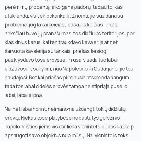
perėmimų procentą laiko gana padorų, tačiau to, kas
atskrenda, vis tiek pakanka. Ir, žinoma, jie susiduria su
problema, jog laikai keičiasi, pasaulis keičiasi, ir kas
anksčiau buvo jų pranašumas, tos didžiulės teritorijos, per
klasikinius karus, kai ten traukdavo kavalerija ar net
šarvuota kavalerija su tankais, priešas tiesiog
pasiklysdavo tose erdvėse. Ir rusai visada tuo labai
didžiavosi. Ir, sakykim, nuo Napoleono iki Gudarjano, jie tuo
naudojosi. Bet kai priešas pirmiausia atskrenda dangum,
tada tos labai didelės erdvės tampa ne stipriąja puse, o
labai, labai silpna.
Na, net labai norint, neįmanoma uždengti tokių didžiulių
erdvių. Niekas tose platybėse nepastatys geležinio
kupolo. Ir išties jiems vis dar lieka vienintelis būdas kažkaip
apsaugoti savo objektus nuo mūsų. Na, vienintelis toks