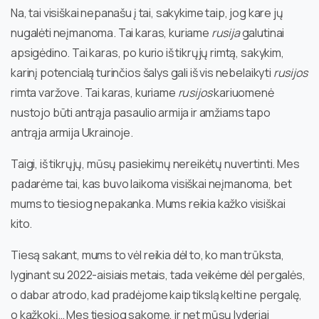
Na, tai visiškai nepanašu į tai, sakykime taip, jog kare jų
nugalėti neįmanoma. Tai karas, kuriame
rusija
galutinai
apsigėdino. Tai karas, po kurio iš tikrųjų rimtą, sakykim,
karinį potencialą turinčios šalys gali iš vis nebelaikyti
rusijos
rimta varžove. Tai karas, kuriame
rusijos
kariuomenė
nustojo būti antrąja pasaulio armija ir amžiams tapo
antrąja armija Ukrainoje.
Taigi, iš tikrųjų, mūsų pasiekimų nereikėtų nuvertinti. Mes
padarėme tai, kas buvo laikoma visiškai neįmanoma, bet
mums to tiesiog nepakanka. Mums reikia kažko visiškai
kito.
Tiesą sakant, mums to vėl reikia dėl to, ko man trūksta,
lyginant su 2022-aisiais metais, tada veikėme dėl pergalės,
o dabar atrodo, kad pradėjome kaip tikslą kelti ne pergalę,
o kažkokį… Mes tiesiog sakome, ir net mūsų lyderiai