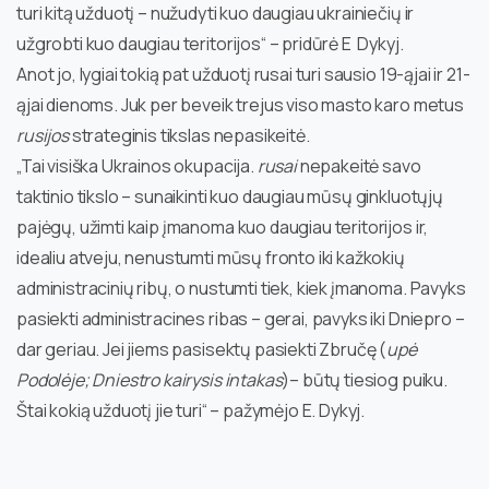
turi kitą užduotį – nužudyti kuo daugiau ukrainiečių ir
užgrobti kuo daugiau teritorijos“ – pridūrė E Dykyj.
Anot jo, lygiai tokią pat užduotį rusai turi sausio 19-ąjai ir 21-
ąjai dienoms. Juk per beveik trejus viso masto karo metus
rusijos
strateginis tikslas nepasikeitė.
„Tai visiška Ukrainos okupacija.
rusai
nepakeitė savo
taktinio tikslo – sunaikinti kuo daugiau mūsų ginkluotųjų
pajėgų, užimti kaip įmanoma kuo daugiau teritorijos ir,
idealiu atveju, nenustumti mūsų fronto iki kažkokių
administracinių ribų, o nustumti tiek, kiek įmanoma. Pavyks
pasiekti administracines ribas – gerai, pavyks iki Dniepro –
dar geriau. Jei jiems pasisektų pasiekti Zbručę (
upė
Podolėje; Dniestro kairysis intakas
)– būtų tiesiog puiku.
Štai kokią užduotį jie turi“ – pažymėjo E. Dykyj.