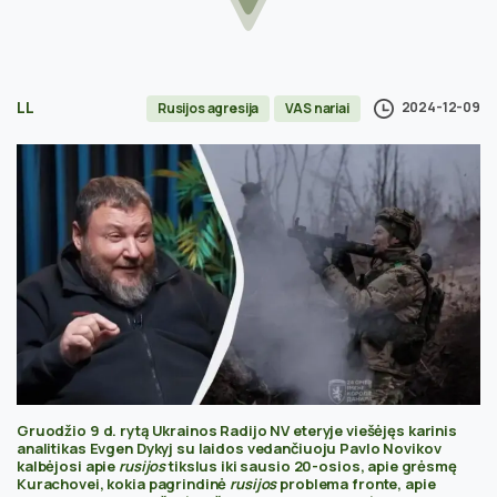
LL
2024-12-09
Rusijos agresija
VAS nariai
Gruodžio 9 d. rytą Ukrainos Radijo NV eteryje viešėjęs karinis
analitikas Evgen Dykyj su laidos vedančiuoju Pavlo Novikov
kalbėjosi apie
rusijos
tikslus iki sausio 20-osios
, apie grėsmę
Kurachovei, kokia pagrindinė
rusijos
problema fronte, apie