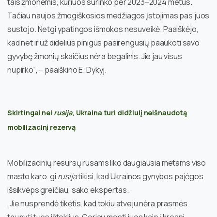
tais žmonėmis, kuriuos surinko per 2023–2024 metus.
Tačiau naujos žmogiškosios medžiagos įstojimas pas juos
sustojo. Netgi ypatingos išmokos nesuveikė. Paaiškėjo,
kad net ir už didelius pinigus pasirengusių paaukoti savo
gyvybę žmonių skaičius nėra begalinis. Jie jau visus
nupirko“, – paaiškino E. Dykyj.
Skirtingai nei
rusija
, Ukraina turi didžiulį neišnaudotą
mobilizacinį rezervą
Mobilizacinių resursų rusams liko daugiausia metams viso
masto karo. gi
rusija
tikisi, kad Ukrainos gynybos pajėgos
išsikvėps greičiau, sako ekspertas.
„Jie nusprendė tikėtis, kad tokiu atveju nėra prasmės
taupyti tuos išteklius. Geriau mesti juos kaip į krosnį,