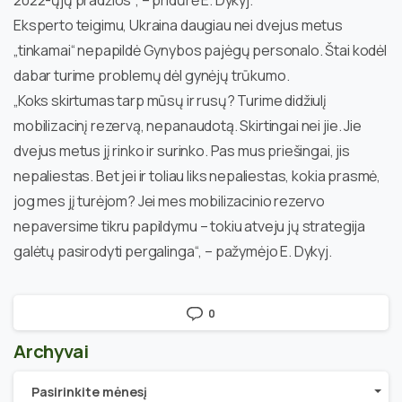
Eksperto teigimu, Ukraina daugiau nei dvejus metus
„tinkamai“ nepapildė Gynybos pajėgų personalo. Štai kodėl
dabar turime problemų dėl gynėjų trūkumo.
„Koks skirtumas tarp mūsų ir rusų? Turime didžiulį
mobilizacinį rezervą, nepanaudotą. Skirtingai nei jie. Jie
dvejus metus jį rinko ir surinko. Pas mus priešingai, jis
nepaliestas. Bet jei ir toliau liks nepaliestas, kokia prasmė,
jog mes jį turėjom? Jei mes mobilizacinio rezervo
nepaversime tikru papildymu – tokiu atveju jų strategija
galėtų pasirodyti pergalinga“, – pažymėjo E. Dykyj.
0
Archyvai
Archyvai
Pasirinkite mėnesį