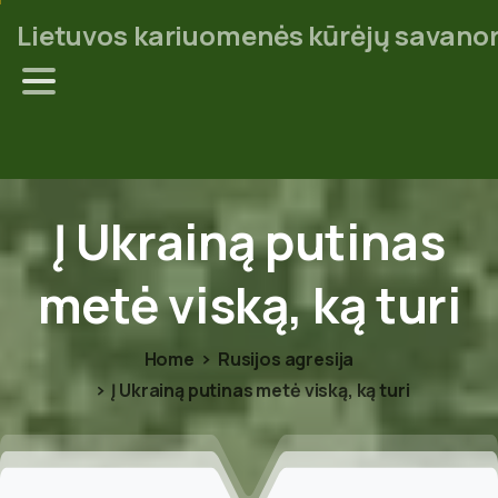
Lietuvos kariuomenės kūrėjų savanor
Į
Ukrainą
putinas
metė
viską,
ką
turi
Home
Rusijos agresija
Į Ukrainą putinas metė viską, ką turi