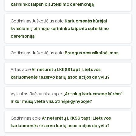
karininko laipsnio suteikimo ceremoniją
Gediminas Juškevičius
apie
Kariuomenės kūrėjai
kviečiami į pirmojo karininko laipsnio suteikimo
ceremoniją
Gediminas Juškevičius
apie
Brangus nesusikalbėjimas
Artas
apie
Ar neturėtų LKKSS tapti Lietuvos
kariuomenės rezervo karių asociacijos dalyviu?
Vytautas Račkauskas
apie
„Ar tokią kariuomenę kūrėm“
ir kur mūsų vieta visuotinėje gynyboje?
Gediminas
apie
Ar neturėtų LKKSS tapti Lietuvos
kariuomenės rezervo karių asociacijos dalyviu?