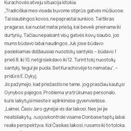
Kurachovės atveju situacija kitokia.
„Tradiciškai mes visada buvome stiprūs gatvės mūšiuose.
Tai siaubingos kovos, nepaprastai sunkios. Tai tikras
pragaras, kai nuolat matai priešą, kai beveik prieinama iki
durtynių. Tačiau nepaisant visų gatvės kovų siaubo, jos
mums būdavo labai naudingos. Juk jose būdavo
pasiekiamas didžiausias nuostolių santykis – būdavo 1
prieš 8, iki 10, netgi siekdavo iki 12. Turint tokį nuostolių
santykį, tegul jie puola. Bet Kurachovėje to nematau“, –
pridūrė E. Dykyj.
Jis pažymėjo, kad priežastis ne tame, jog prasčiau kautųsi
Gynybos pajėgos. Problema yra trūkumas personalo,
kuris laikytųsi mieste ir aplinkinėse gyvenvietėse.
„Laimei, Časiv Jaro gynėjai vis dar laikosi. Nes jei jie
neatsilaikytų,
rusijos
kontrolė visame Donbase taptų labai
realia perspektyva. Kol Časikas laikosi, rusams iki to toloka.