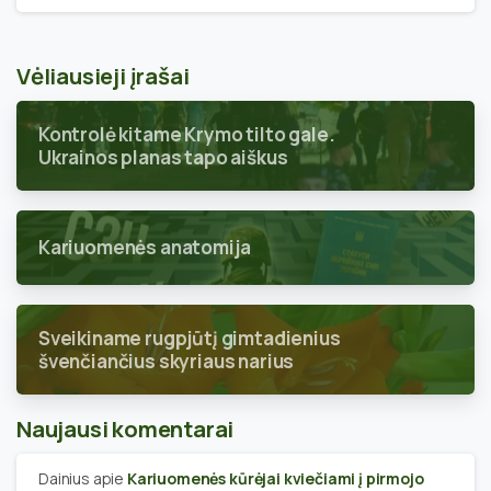
Vėliausieji įrašai
Kontrolė kitame Krymo tilto gale.
Ukrainos planas tapo aiškus
Kariuomenės anatomija
Sveikiname rugpjūtį gimtadienius
švenčiančius skyriaus narius
Naujausi komentarai
Dainius
apie
Kariuomenės kūrėjai kviečiami į pirmojo