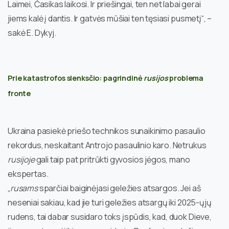
Laimei, Časikas laikosi. Ir priešingai, ten net labai gerai
jiems kalė į dantis. Ir gatvės mūšiai ten tęsiasi pusmetį“, –
sakė E. Dykyj.
Prie katastrofos slenksčio: pagrindinė
rusijos
problema
fronte
Ukraina pasiekė priešo technikos sunaikinimo pasaulio
rekordus, neskaitant Antrojo pasaulinio karo. Netrukus
rusijoje
gali taip pat pritrūkti gyvosios jėgos, mano
ekspertas.
„
rusams
sparčiai baiginėjasi geležies atsargos. Jei aš
neseniai sakiau, kad jie turi geležies atsargų iki 2025-ųjų
rudens, tai dabar susidaro toks įspūdis, kad, duok Dieve,