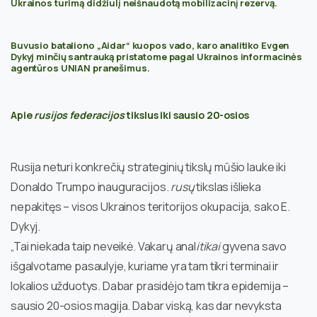
Ukrainos turimą didžiulį neišnaudotą mobilizacinį rezervą.
Buvusio bataliono „Aidar“ kuopos vado, karo analitiko Evgen
Dykyj minčių santrauką pristatome pagal Ukrainos informacinės
agentūros UNIAN pranešimus.
Apie
rusijos federacijos
tikslus iki sausio 20-osios
Rusija neturi konkrečių strateginių tikslų mūšio lauke iki
Donaldo Trumpo inauguracijos.
rusų
tikslas išlieka
nepakitęs – visos Ukrainos teritorijos okupacija, sako E.
Dykyj.
„Tai niekada taip neveikė. Vakarų anal
itikai
gyvena savo
išgalvotame pasaulyje, kuriame yra tam tikri terminai ir
lokalios užduotys. Dabar prasidėjo tam tikra epidemija –
sausio 20-osios magija. Dabar viską, kas dar nevyksta