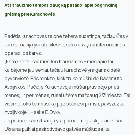
Atsitraukimo tempas daug ką pasako: apie pagrindinę
grėsmę prie Kurachovės
Padėtis Kurachovės rajone tebėra sudėtinga, tačiau Časiv
Jare situacija yra stabilesnė, sako buvęs antiteroristinės
operacijos karys.
„Esmė ne ta, kad mes ten traukiamės – mes apie tai
kalbėjome jau seniai, tačiau Kurachovė yra gana didelė
gyvenvietė. Prisiminkite, kiek truko mūšiai dėl Bachmuto,
Avdijivkos. Pačioje Kurachovėje mūšiai prasidėjo prieš
mėnesį. Ir per mėnesį rusai užėmė maždaug 2/3 miesto. Tai
visai ne toks tempas, kaip jie stūmėsi pirmyn, pavyzdžiui,
Avdijivkoje“, – sakė E. Dykyj.
Jis pridūrė, kad situacija yra parodomoji. Juk jei anksčiau
Ukraina puikiai pasirodydavo gatvės mūšiuose, tai