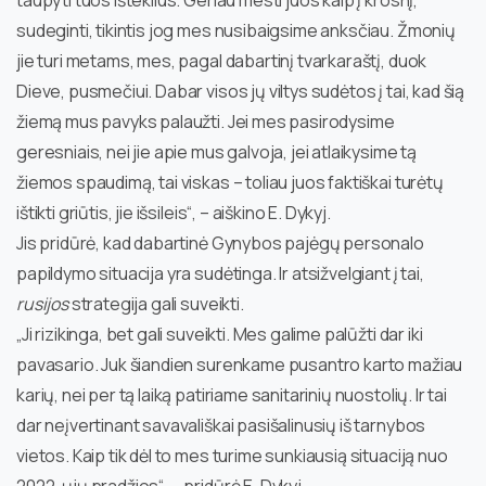
sudeginti, tikintis jog mes nusibaigsime anksčiau. Žmonių
jie turi metams, mes, pagal dabartinį tvarkaraštį, duok
Dieve, pusmečiui. Dabar visos jų viltys sudėtos į tai, kad šią
žiemą mus pavyks palaužti. Jei mes pasirodysime
geresniais, nei jie apie mus galvoja, jei atlaikysime tą
žiemos spaudimą, tai viskas – toliau juos faktiškai turėtų
ištikti griūtis, jie išsileis“, – aiškino E. Dykyj.
Jis pridūrė, kad dabartinė Gynybos pajėgų personalo
papildymo situacija yra sudėtinga. Ir atsižvelgiant į tai,
rusijos
strategija gali suveikti.
„Ji rizikinga, bet gali suveikti. Mes galime palūžti dar iki
pavasario. Juk šiandien surenkame pusantro karto mažiau
karių, nei per tą laiką patiriame sanitarinių nuostolių. Ir tai
dar neįvertinant savavališkai pasišalinusių iš tarnybos
vietos. Kaip tik dėl to mes turime sunkiausią situaciją nuo
2022-ųjų pradžios“, – pridūrė E. Dykyj.