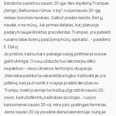
bandoma susieti su sausio 20-ąja. Nes šią dieną Trumpas
įžengs į Baltuosius rūmus, ir ką?
rusijai
sausio 20-ąją
niekas iš esmės nesikeis. Galbūt pradės keistis. Bet jų
naudai, o ne mūsų. Juk pirmas dalykas, kurį planuoja
padaryti naujai išrinktas prezidentas Trumpas, yra pateikti
rusams labai dosnų pasiūlymą mūsų sąskaita“, – paaiškino
E. Dykyj.
Jis pridūrė, kad su karo pabaiga susiję politiniai procesai
gali trukti ilgai. O rusų užduotis tuo laikotarpiu išliks
nepakitusi – visos Ukrainos teritorijos okupacija.
„Man labai patinka ta vakarietiška logika. Kažkodėl jie yra
įsitikinę, kad
putinas
tik ir svajoja pradėti derybas su
Trumpu, todėl jo armija turi kažką užgrobti iki sausio 20-
osios, kad užsitikrintų kažkokias pozicijas…
rusijos
kariuomenei sausio 20-oji nėra joks ypatingas terminas.
Jiems sausio 20-oji yra eilinė diena kalendoriuje, kurią jie