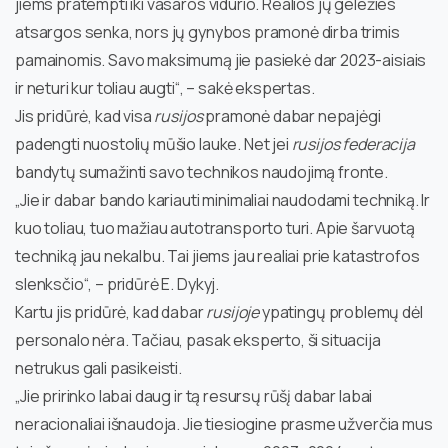
jiems pratempti iki vasaros vidurio. Realios jų geležies
atsargos senka, nors jų gynybos pramonė dirba trimis
pamainomis. Savo maksimumą jie pasiekė dar 2023-aisiais
ir neturi kur toliau augti“, – sakė ekspertas.
Jis pridūrė, kad visa
rusijos
pramonė dabar nepajėgi
padengti nuostolių mūšio lauke. Net jei
rusijos federacija
bandytų sumažinti savo technikos naudojimą fronte.
„Jie ir dabar bando kariauti minimaliai naudodami techniką. Ir
kuo toliau, tuo mažiau autotransporto turi. Apie šarvuotą
techniką jau nekalbu. Tai jiems jau realiai prie katastrofos
slenksčio“, – pridūrė E. Dykyj.
Kartu jis pridūrė, kad dabar
rusijoje
ypatingų problemų dėl
personalo nėra. Tačiau, pasak eksperto, ši situacija
netrukus gali pasikeisti.
„Jie pririnko labai daug ir tą resursų rūšį dabar labai
neracionaliai išnaudoja. Jie tiesiogine prasme užverčia mus