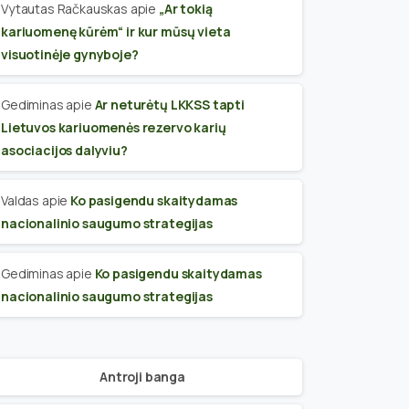
Vytautas Račkauskas
apie
„Ar tokią
kariuomenę kūrėm“ ir kur mūsų vieta
visuotinėje gynyboje?
Gediminas
apie
Ar neturėtų LKKSS tapti
Lietuvos kariuomenės rezervo karių
asociacijos dalyviu?
Valdas
apie
Ko pasigendu skaitydamas
nacionalinio saugumo strategijas
Gediminas
apie
Ko pasigendu skaitydamas
nacionalinio saugumo strategijas
Antroji banga