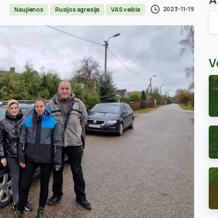
2023-11-19
Naujienos
Rusijos agresija
VAS veikla
Ar
V