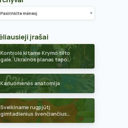
chyvai
Pasirinkite mėnesį
ėliausieji įrašai
Kontrolė kitame Krymo tilto
gale. Ukrainos planas tapo
aiškus
Kariuomenės anatomija
Sveikiname rugpjūtį
gimtadienius švenčiančius
skyriaus narius