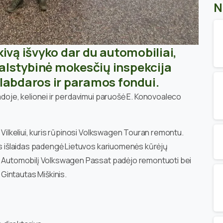
N
rkivą išvyko dar du automobiliai,
Valstybinė mokesčių inspekcija
labdaros ir paramos fondui
.
adoje, kelionei ir perdavimui paruošė E. Konovoaleco
 Vilkeliui, kuris rūpinosi Volkswagen Touran remontu.
tos išlaidas padengė Lietuvos kariuomenės kūrėjų
s. Automobilį Volkswagen Passat padėjo remontuoti bei
Gintautas Miškinis.