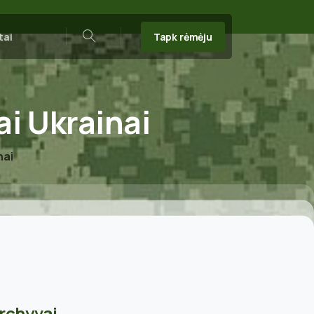
Tapk rėmėju
tai
Search
ai
Ukrainai
nai
rchyvai