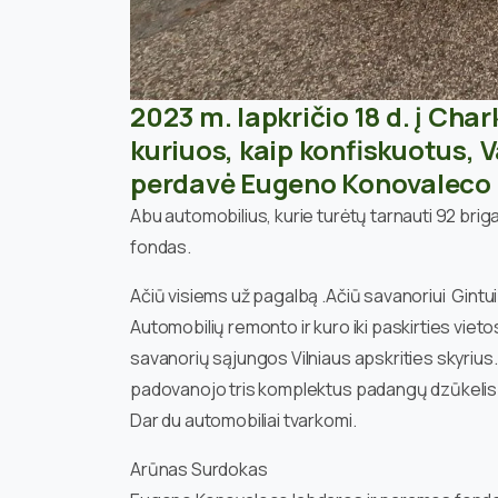
2023 m. lapkričio 18 d. į Cha
kuriuos, kaip konfiskuotus, 
perdavė Eugeno Konovaleco 
Abu automobilius, kurie turėtų tarnauti 92 brig
fondas.
Ačiū visiems už pagalbą .Ačiū savanoriui Gintui
Automobilių remonto ir kuro iki paskirties vie
savanorių sąjungos Vilniaus apskrities skyriu
padovanojo tris komplektus padangų dzūkelis 
Dar du automobiliai tvarkomi.
Arūnas Surdokas