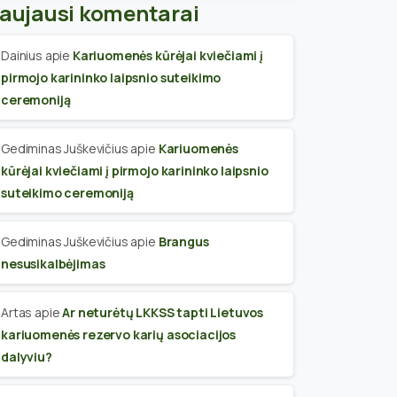
aujausi komentarai
Dainius
apie
Kariuomenės kūrėjai kviečiami į
pirmojo karininko laipsnio suteikimo
ceremoniją
Gediminas Juškevičius
apie
Kariuomenės
kūrėjai kviečiami į pirmojo karininko laipsnio
suteikimo ceremoniją
Gediminas Juškevičius
apie
Brangus
nesusikalbėjimas
Artas
apie
Ar neturėtų LKKSS tapti Lietuvos
kariuomenės rezervo karių asociacijos
dalyviu?