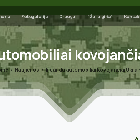
nariu
Fotogalerija
Draugai
“Žalia giria”
Kontak
utomobiliai
kovojanči
ome
Naujienos
Ir dar du automobiliai kovojančiai Ukrai
A