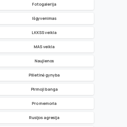
Fotogalerija
Išgyvenimas
LKKSS veikla
MAS veikla
Naujienos
Pilietinė gynyba
Pirmoji banga
Pro memoria
Rusijos agresija