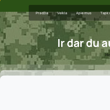
Pradžia
Veikla
Apie mus
Tapk 
Ir
dar
du
a
H