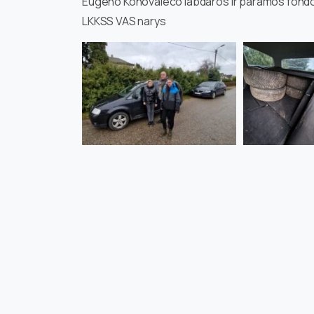
Eugeno Konovaleco labdaros ir paramos fondo 
LKKSS VAS narys