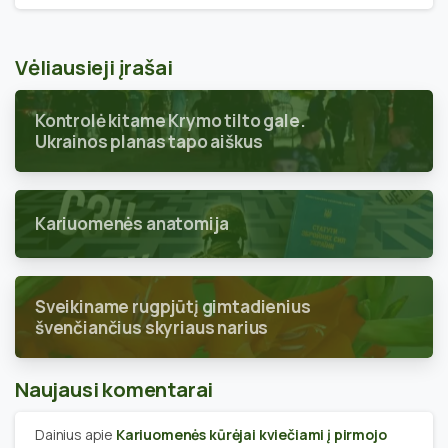
Vėliausieji įrašai
Kontrolė kitame Krymo tilto gale.
Ukrainos planas tapo aiškus
Kariuomenės anatomija
Sveikiname rugpjūtį gimtadienius
švenčiančius skyriaus narius
Naujausi komentarai
Dainius
apie
Kariuomenės kūrėjai kviečiami į pirmojo