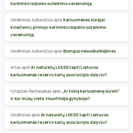
karininko laipsnio suteikimo ceremoniją
Gediminas Juškevičius
apie
Kariuomenės kūrėjai
kviečiami į pirmojo karininko laipsnio suteikimo
ceremoniją
Gediminas Juškevičius
apie
Brangus nesusikalbėjimas
Artas
apie
Ar neturėtų LKKSS tapti Lietuvos
kariuomenės rezervo karių asociacijos dalyviu?
Vytautas Račkauskas
apie
„Ar tokią kariuomenę kūrėm“
ir kur mūsų vieta visuotinėje gynyboje?
Gediminas
apie
Ar neturėtų LKKSS tapti Lietuvos
kariuomenės rezervo karių asociacijos dalyviu?