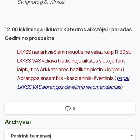
Šv. Ignoto g.6, Vilnius
12:00 Iškilminga rikiuotė Katedros aikštėje ir paradas
Gedimino prospekte
LKKSS nariai kviečiami rikiuotis ne vėliau kaip 11:30 su
LKKSS VAS vėliava tradicinėje aikštės vietoje (ant
laiptų ties Arkikatedros bazilikos pietiniu išėjimu).
Aprangos ansamblis –kasdieninis-šventinis
(
pagal
LKKSS VAS aprangos dėvėjimo rekomendacijas
)
0
Archyvai
Archyvai
Pasirinkite mėnesį