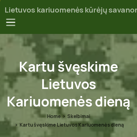
Lietuvos kariuomenės kūrėjų savanor
Kartu
švęskime
Lietuvos
Kariuomenės
dieną
Home
Skelbimai
Kartu švęskime Lietuvos Kariuomenės dieną