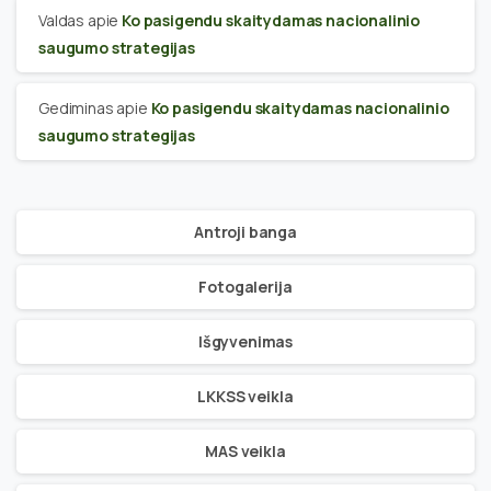
Valdas
apie
Ko pasigendu skaitydamas nacionalinio
saugumo strategijas
Gediminas
apie
Ko pasigendu skaitydamas nacionalinio
saugumo strategijas
Antroji banga
Fotogalerija
Išgyvenimas
LKKSS veikla
MAS veikla